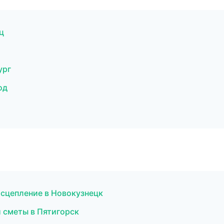
ц
ург
од
 сцепление в Новокузнецк
 сметы в Пятигорск