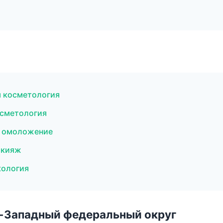
я косметология
осметология
и омоложение
акияж
кология
о-Западный федеральный округ