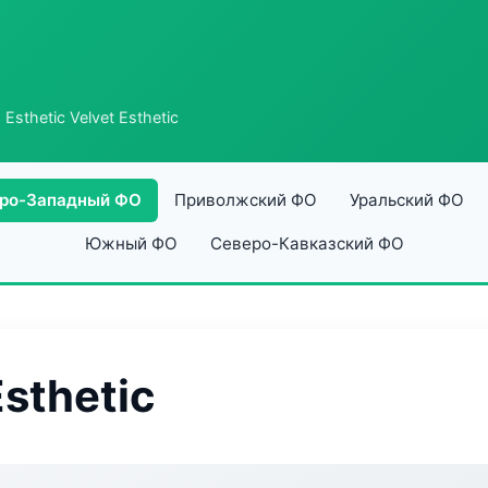
 Esthetic Velvet Esthetic
ро-Западный ФО
Приволжский ФО
Уральский ФО
Южный ФО
Северо-Кавказский ФО
Esthetic