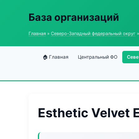
База организаций
Главная
»
Северо-Западный федеральный округ
»
🏠 Главная
Центральный ФО
Севе
Esthetic Velvet 