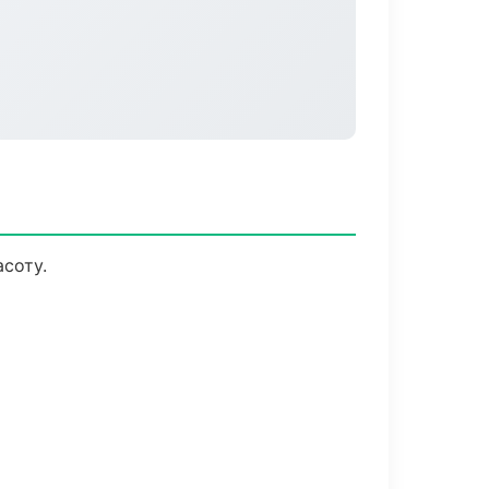
соту.