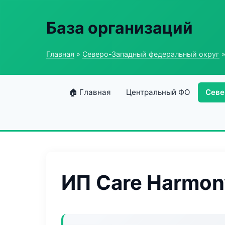
База организаций
Главная
»
Северо-Западный федеральный округ
»
🏠 Главная
Центральный ФО
Севе
ИП Care Harmon