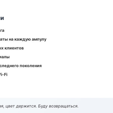
ми
га
аты на каждую ампулу
ых клиентов
риалы
следнего поколения
i-Fi
я, цвет держится. Буду возвращаться.