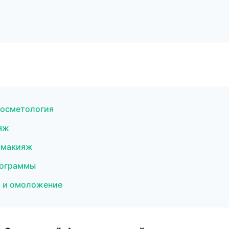
косметология
яж
 макияж
программы
я и омоложение