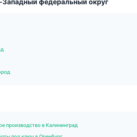
о-Западный федеральный округ
од
ород
ое производство в Калининград
боты под ключ в Оренбург