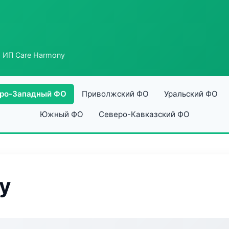
 ИП Care Harmony
ро-Западный ФО
Приволжский ФО
Уральский ФО
Южный ФО
Северо-Кавказский ФО
y