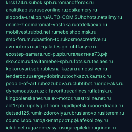
krsk124.ru
kubok.spb.ru
romanofforex.ru
analitikaplus.ru
spyonline.ru
zosikamery.ru
sloboda-ural.pp.ru
AUTO-COM.SU
hohota.net
alimy.ru
online-z.com
aromat-vostoka.ru
otdelkaexp.ru
mobilvest.ru
bbd.net.ru
mebelshop.msk.ru
smp-forum.ru
bastion-td.ru
kosmoscreative.ru
avrmotors.ru
art-galadesign.ru
tiffany-c.ru
ecostep-samara.ru
d-p.spb.ru
галактика73.рф
sko.com.ru
davitamebel-spb.ru
fotsis.ru
tesiaes.ru
kokoroyari.spb.ru
blesna-kazan.ru
mossilver.ru
lenderoq.ru
sergeydobrin.ru
tochkazvuka.msk.ru
people-of-art.ru
bezzubova.ru
clubtibet.ru
orior-aks.ru
dynamoauto.ru
szk-favorit.ru
carlines.ru
flatnsk.ru
kingbolenskaner.ru
alex-motor.ru
astroline.net.ru
act1.spb.ru
polyglot.com.ru
gidlipetsk.ru
ooo-driada.ru
detsad125.ru
mir-zdoroviya.ru
bruslanovo.ru
siterem.ru
council.spb.ru
лодкипатриот.рф
kafekolizey.ru
iclub.net.ru
gazon-easy.ru
sugarepilekb.ru
grinox.ru