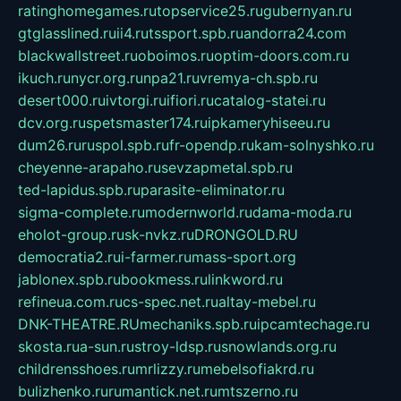
ratinghomegames.ru
topservice25.ru
gubernyan.ru
gtglasslined.ru
ii4.ru
tssport.spb.ru
andorra24.com
blackwallstreet.ru
oboimos.ru
optim-doors.com.ru
ikuch.ru
nycr.org.ru
npa21.ru
vremya-ch.spb.ru
desert000.ru
ivtorgi.ru
ifiori.ru
catalog-statei.ru
dcv.org.ru
spetsmaster174.ru
ipkameryhiseeu.ru
dum26.ru
ruspol.spb.ru
fr-opendp.ru
kam-solnyshko.ru
cheyenne-arapaho.ru
sevzapmetal.spb.ru
ted-lapidus.spb.ru
parasite-eliminator.ru
sigma-complete.ru
modernworld.ru
dama-moda.ru
eholot-group.ru
sk-nvkz.ru
DRONGOLD.RU
democratia2.ru
i-farmer.ru
mass-sport.org
jablonex.spb.ru
bookmess.ru
linkword.ru
refineua.com.ru
cs-spec.net.ru
altay-mebel.ru
DNK-THEATRE.RU
mechaniks.spb.ru
ipcamtechage.ru
skosta.ru
a-sun.ru
stroy-ldsp.ru
snowlands.org.ru
childrensshoes.ru
mrlizzy.ru
mebelsofiakrd.ru
bulizhenko.ru
rumantick.net.ru
mtszerno.ru