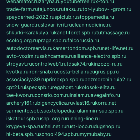
webamator.ru
zaryna.ru
youtubefree.ru
x-ton.ru
trade-farm.ru
tajuncos.ru
taksu.ru
tor-lyubov-i-grom.ru
spayderhed-2022.ru
splclub.ru
stoppamedia.ru
snow-guard.ru
slovar-ivrit.ru
cleanmedicine.ru
shkurki-karakulya.ru
kanotiforet.spb.ru
tutmassage.ru
ecolog.org.ru
praga.spb.ru
falcorussia.ru
autodoctorservis.ru
kamertondom.spb.ru
net-life.net.ru
avto-vozim.ru
sakhcamera.ru
alliance-electro.spb.ru
stroyavt.ru
controlweb1.ru
tdsak74.ru
kinzozo-ru.ru
kvotka.ru
iron-snab.ru
costa-bella.ru
eugrus.pp.ru
associaciya39.ru
primexpo.spb.ru
bezmorchin.ru
ia2.ru
cpt21.ru
ispecspb.ru
regahost.ru
kolosok-elita.ru
tae-kwon.ru
consrio.com.ru
insiam.ru
avegainfo.ru
archery161.ru
bigencyclica.ru
vlast16.ru
korru.net
sarmiento.spb.su
extelopedia.ru
lammin-suo.spb.ru
iskatour.spb.ru
snpi.org.ru
running-line.ru
krygeva-spa.ru
chel.net.ru
rust-loco.ru
dugshop.ru
hl-beta.spb.ru
school494.spb.ru
mymubaby.ru