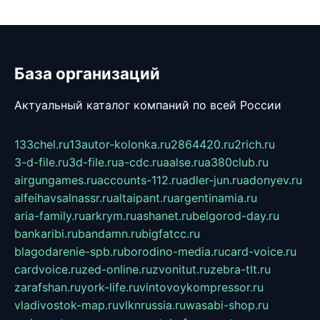
База организаций
Актуальный каталог компаний по всей России
133chel.ru
13autor-kolonka.ru
2864420.ru
2rich.ru
3-d-file.ru
3d-file.ru
a-cdc.ru
aalse.ru
a380club.ru
airgungames.ru
accounts-112.ru
adler-jun.ru
adonyev.ru
alfeihavsalnassr.ru
altaipant.ru
argentinamia.ru
aria-family.ru
arkrym.ru
ashanet.ru
belgorod-day.ru
bankaribi.ru
bandamn.ru
bigfatcc.ru
blagodarenie-spb.ru
borodino-media.ru
card-voice.ru
cardvoice.ru
zed-online.ru
zvonitut.ru
zebra-tlt.ru
zarafshan.ru
york-life.ru
vintovoykompressor.ru
vladivostok-map.ru
vlknrussia.ru
wasabi-shop.ru