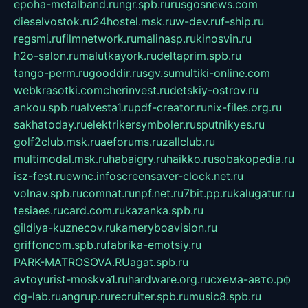
epoha-metalband.ru
ngr.spb.ru
rusgosnews.com
dieselvostok.ru
24hostel.msk.ru
w-dev.ru
f-ship.ru
regsmi.ru
filmnetwork.ru
malinasp.ru
kinosvin.ru
h2o-salon.ru
malutkayork.ru
deltaprim.spb.ru
tango-perm.ru
gooddir.ru
sgv.su
multiki-online.com
webkrasotki.com
cherinvest.ru
detskiy-ostrov.ru
ankou.spb.ru
alvesta1.ru
pdf-creator.ru
nix-files.org.ru
sakhatoday.ru
elektrikersymboler.ru
sputnikyes.ru
golf2club.msk.ru
aeforums.ru
zallclub.ru
multimodal.msk.ru
habaigry.ru
haikko.ru
sobakopedia.ru
isz-fest.ru
ewnc.info
screensaver-clock.net.ru
volnav.spb.ru
comnat.ru
npf.net.ru
7bit.pp.ru
kalugatur.ru
tesiaes.ru
card.com.ru
kazanka.spb.ru
gildiya-kuznecov.ru
kameryboavision.ru
griffoncom.spb.ru
fabrika-emotsiy.ru
PARK-MATROSOVA.RU
agat.spb.ru
avtoyurist-moskva1.ru
hardware.org.ru
схема-авто.рф
dg-lab.ru
angrup.ru
recruiter.spb.ru
music8.spb.ru