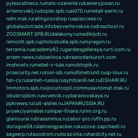
pylesostineco.ru
msts-ozarenie.ru
kameryjooan.ru
artemovskij.ru
dopler.spb.ru
aid70.ru
metall-perm.ru
ndm.msk.ru
ratingzooshop.ru
apiaccess.ru
globalautotrade.info
bezverhovskoe.ru
drsschool.ru
ZOOSMART.SPB.RU
dalakony.ru
medikijob.ru
remontt.spb.ru
photostudia.spb.ru
myragon.ru
terramia.ru
academy62.ru
gardengallereya.ru
rti.com.ru
artem-news.ru
biserinca.ru
krasnodarkurort.com
imshowtv.ru
mebel-v-tule.ru
mobtopik.ru
pcsecurity.net.ru
tool-sib.ru
multimetrunit.ru
sp-tour.ru
fan-cs.ru
santeh-russia.ru
symbian9.net.ru
DSHAIR.RU
tmmotors.spb.ru
xjocuricopii.com
musavtomat.msk.ru
obustrojdom.ru
sovetcik.ru
ybaranovskaya.ru
ppknews.ru
cult-alshei.ru
JAPANRUSSIA.RU
proekciyamebel.ru
imper-finans.ru
rim.org.ru
glamourai.ru
brassminus.ru
zabor-pro.ru
ftn.pp.ru
dorogoe58.ru
laimengpacker.ru
kuzova-zapchasti.ru
sageerp.ru
taxodrom.ru
dsrazvitie.ru
hardcity.net.ru