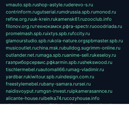
vmauto.spb.ru
shop-astyle.ru
derevo-s.ru
contrinform.ru
gutserial.ru
mdrussia.spb.ru
monod.ru
refine.org.ru
uk-krein.ru
kamensk61.ru
zooclub.info
filonov.org.ru
технокамск.рф
ra-spectr.ru
ooodriada.ru
promelmash.spb.ru
ixtys.spb.ru
fccity.ru
glamourstudio.spb.ru
kola-nature.org
spbmaster.spb.ru
musicoutlet.ru
china.msk.ru
bulldog.su
grimm-online.ru
outlander.net.ru
maga.spb.ru
anime-sell.ru
keseloy.ru
газприборсервис.рф
karmin.spb.ru
shekswood.ru
tischlermebel.ru
automall66.ru
mag-vladimir.ru
yardbar.ru
kiwitour.spb.ru
indesign.com.ru
freestylemebel.ru
bany-samara.ru
rsei.ru
naidisvoyput.ru
mgsn-invest.ru
ipkamerasannce.ru
alicante-house.ru
ibelka74.ru
cozyhouse.info
vlkargalev-studio.ru
700mb.ru
figura-ufa.ru
alina-live.ru
belarusiannews.ru
womenknow.ru
dos-vniimk.ru
sega.net.ru
dv.net.ru
phenomenonsofhistory.com
telesputnik.net.ru
wall.pp.ru
pylesosroidmi.ru