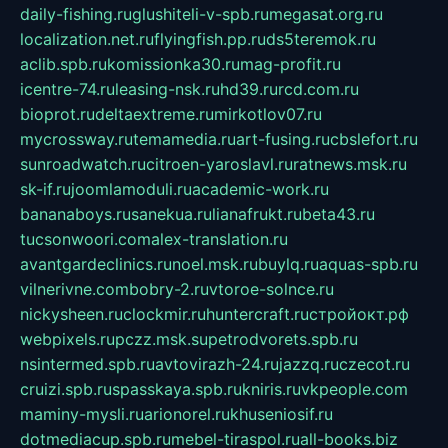
daily-fishing.ru
glushiteli-v-spb.ru
megasat.org.ru
localization.net.ru
flyingfish.pp.ru
ds5teremok.ru
aclib.spb.ru
komissionka30.ru
mag-profit.ru
icentre-74.ru
leasing-nsk.ru
hd39.ru
rcd.com.ru
bioprot.ru
deltaextreme.ru
mirkotlov07.ru
mycrossway.ru
temamedia.ru
art-fusing.ru
cbslefort.ru
sunroadwatch.ru
citroen-yaroslavl.ru
ratnews.msk.ru
sk-if.ru
joomlamoduli.ru
academic-work.ru
bananaboys.ru
sanekua.ru
lianafrukt.ru
beta43.ru
tucsonwoori.com
alex-translation.ru
avantgardeclinics.ru
noel.msk.ru
buylq.ru
aquas-spb.ru
vilnerivne.com
bobry-2.ru
vtoroe-solnce.ru
nickysheen.ru
clockmir.ru
huntercraft.ru
стройокт.рф
webpixels.ru
pczz.msk.su
petrodvorets.spb.ru
nsintermed.spb.ru
avtovirazh-24.ru
jazzq.ru
czecot.ru
cruizi.spb.ru
spasskaya.spb.ru
kniris.ru
vkpeople.com
maminy-mysli.ru
arionorel.ru
khuseniosif.ru
dotmediacup.spb.ru
mebel-tiraspol.ru
all-books.biz