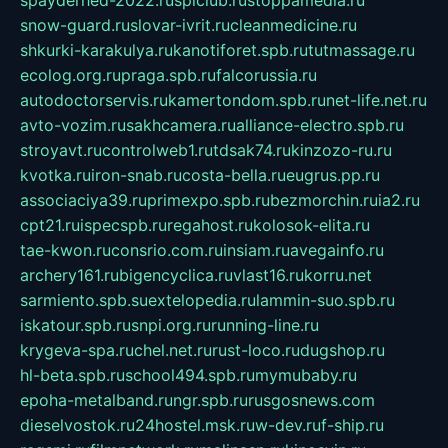
snow-guard.ru
slovar-ivrit.ru
cleanmedicine.ru
shkurki-karakulya.ru
kanotiforet.spb.ru
tutmassage.ru
ecolog.org.ru
praga.spb.ru
falcorussia.ru
autodoctorservis.ru
kamertondom.spb.ru
net-life.net.ru
avto-vozim.ru
sakhcamera.ru
alliance-electro.spb.ru
stroyavt.ru
controlweb1.ru
tdsak74.ru
kinzozo-ru.ru
kvotka.ru
iron-snab.ru
costa-bella.ru
eugrus.pp.ru
associaciya39.ru
primexpo.spb.ru
bezmorchin.ru
ia2.ru
cpt21.ru
ispecspb.ru
regahost.ru
kolosok-elita.ru
tae-kwon.ru
consrio.com.ru
insiam.ru
avegainfo.ru
archery161.ru
bigencyclica.ru
vlast16.ru
korru.net
sarmiento.spb.su
extelopedia.ru
lammin-suo.spb.ru
iskatour.spb.ru
snpi.org.ru
running-line.ru
krygeva-spa.ru
chel.net.ru
rust-loco.ru
dugshop.ru
hl-beta.spb.ru
school494.spb.ru
mymubaby.ru
epoha-metalband.ru
ngr.spb.ru
rusgosnews.com
dieselvostok.ru
24hostel.msk.ru
w-dev.ru
f-ship.ru