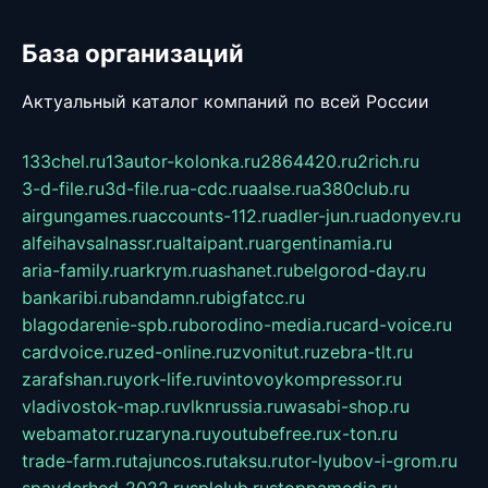
База организаций
Актуальный каталог компаний по всей России
133chel.ru
13autor-kolonka.ru
2864420.ru
2rich.ru
3-d-file.ru
3d-file.ru
a-cdc.ru
aalse.ru
a380club.ru
airgungames.ru
accounts-112.ru
adler-jun.ru
adonyev.ru
alfeihavsalnassr.ru
altaipant.ru
argentinamia.ru
aria-family.ru
arkrym.ru
ashanet.ru
belgorod-day.ru
bankaribi.ru
bandamn.ru
bigfatcc.ru
blagodarenie-spb.ru
borodino-media.ru
card-voice.ru
cardvoice.ru
zed-online.ru
zvonitut.ru
zebra-tlt.ru
zarafshan.ru
york-life.ru
vintovoykompressor.ru
vladivostok-map.ru
vlknrussia.ru
wasabi-shop.ru
webamator.ru
zaryna.ru
youtubefree.ru
x-ton.ru
trade-farm.ru
tajuncos.ru
taksu.ru
tor-lyubov-i-grom.ru
spayderhed-2022.ru
splclub.ru
stoppamedia.ru