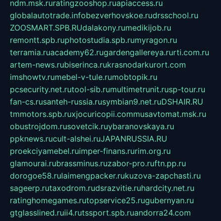
ndm.msk.ru
ratingzooshop.ru
apiaccess.ru
globalautotrade.info
bezverhovskoe.ru
drsschool.ru
ZOOSMART.SPB.RU
dalakony.ru
medikijob.ru
remontt.spb.ru
photostudia.spb.ru
myragon.ru
terramia.ru
academy62.ru
gardengallereya.ru
rti.com.ru
artem-news.ru
biserinca.ru
krasnodarkurort.com
imshowtv.ru
mebel-v-tule.ru
mobtopik.ru
pcsecurity.net.ru
tool-sib.ru
multimetrunit.ru
sp-tour.ru
fan-cs.ru
santeh-russia.ru
symbian9.net.ru
DSHAIR.RU
tmmotors.spb.ru
xjocuricopii.com
musavtomat.msk.ru
obustrojdom.ru
sovetcik.ru
ybaranovskaya.ru
ppknews.ru
cult-alshei.ru
JAPANRUSSIA.RU
proekciyamebel.ru
imper-finans.ru
rim.org.ru
glamourai.ru
brassminus.ru
zabor-pro.ru
ftn.pp.ru
dorogoe58.ru
laimengpacker.ru
kuzova-zapchasti.ru
sageerp.ru
taxodrom.ru
dsrazvitie.ru
hardcity.net.ru
ratinghomegames.ru
topservice25.ru
gubernyan.ru
gtglasslined.ru
ii4.ru
tssport.spb.ru
andorra24.com