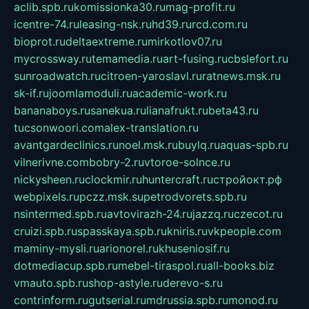
aclib.spb.ru
komissionka30.ru
mag-profit.ru
icentre-74.ru
leasing-nsk.ru
hd39.ru
rcd.com.ru
bioprot.ru
deltaextreme.ru
mirkotlov07.ru
mycrossway.ru
temamedia.ru
art-fusing.ru
cbslefort.ru
sunroadwatch.ru
citroen-yaroslavl.ru
ratnews.msk.ru
sk-if.ru
joomlamoduli.ru
academic-work.ru
bananaboys.ru
sanekua.ru
lianafrukt.ru
beta43.ru
tucsonwoori.com
alex-translation.ru
avantgardeclinics.ru
noel.msk.ru
buylq.ru
aquas-spb.ru
vilnerivne.com
bobry-2.ru
vtoroe-solnce.ru
nickysheen.ru
clockmir.ru
huntercraft.ru
стройокт.рф
webpixels.ru
pczz.msk.su
petrodvorets.spb.ru
nsintermed.spb.ru
avtovirazh-24.ru
jazzq.ru
czecot.ru
cruizi.spb.ru
spasskaya.spb.ru
kniris.ru
vkpeople.com
maminy-mysli.ru
arionorel.ru
khuseniosif.ru
dotmediacup.spb.ru
mebel-tiraspol.ru
all-books.biz
vmauto.spb.ru
shop-astyle.ru
derevo-s.ru
contrinform.ru
gutserial.ru
mdrussia.spb.ru
monod.ru