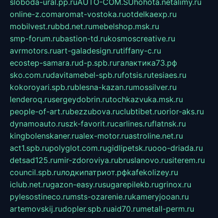
sloboda-ural.pp.ru
AUTO-COM.SU
hohota.net
alimy.ru
online-z.com
aromat-vostoka.ru
otdelkaexp.ru
mobilvest.ru
bbd.net.ru
mebelshop.msk.ru
smp-forum.ru
bastion-td.ru
kosmoscreative.ru
avrmotors.ru
art-galadesign.ru
tiffany-c.ru
ecostep-samara.ru
d-p.spb.ru
галактика73.рф
sko.com.ru
davitamebel-spb.ru
fotsis.ru
tesiaes.ru
kokoroyari.spb.ru
blesna-kazan.ru
mossilver.ru
lenderoq.ru
sergeydobrin.ru
tochkazvuka.msk.ru
people-of-art.ru
bezzubova.ru
clubtibet.ru
orior-aks.ru
dynamoauto.ru
szk-favorit.ru
carlines.ru
flatnsk.ru
kingbolenskaner.ru
alex-motor.ru
astroline.net.ru
act1.spb.ru
polyglot.com.ru
gidlipetsk.ru
ooo-driada.ru
detsad125.ru
mir-zdoroviya.ru
bruslanovo.ru
siterem.ru
council.spb.ru
лодкипатриот.рф
kafekolizey.ru
iclub.net.ru
gazon-easy.ru
sugarepilekb.ru
grinox.ru
pylesostineco.ru
msts-ozarenie.ru
kameryjooan.ru
artemovskij.ru
dopler.spb.ru
aid70.ru
metall-perm.ru