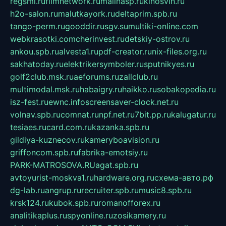
regsmi.ru
filmnetwork.ru
malinasp.ru
kinosvin.ru
h2o-salon.ru
malutkayork.ru
deltaprim.spb.ru
tango-perm.ru
gooddir.ru
sgv.su
multiki-online.com
webkrasotki.com
cherinvest.ru
detskiy-ostrov.ru
ankou.spb.ru
alvesta1.ru
pdf-creator.ru
nix-files.org.ru
sakhatoday.ru
elektrikersymboler.ru
sputnikyes.ru
golf2club.msk.ru
aeforums.ru
zallclub.ru
multimodal.msk.ru
habaigry.ru
haikko.ru
sobakopedia.ru
isz-fest.ru
ewnc.info
screensaver-clock.net.ru
volnav.spb.ru
comnat.ru
npf.net.ru
7bit.pp.ru
kalugatur.ru
tesiaes.ru
card.com.ru
kazanka.spb.ru
gildiya-kuznecov.ru
kameryboavision.ru
griffoncom.spb.ru
fabrika-emotsiy.ru
PARK-MATROSOVA.RU
agat.spb.ru
avtoyurist-moskva1.ru
hardware.org.ru
схема-авто.рф
dg-lab.ru
angrup.ru
recruiter.spb.ru
music8.spb.ru
krsk124.ru
kubok.spb.ru
romanofforex.ru
analitikaplus.ru
spyonline.ru
zosikamery.ru