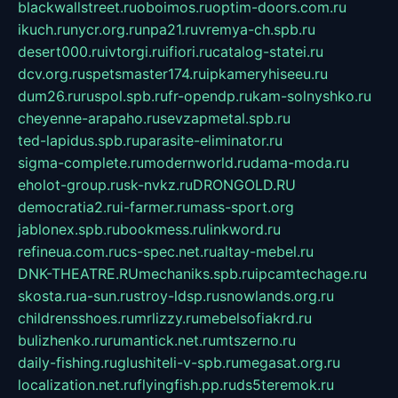
blackwallstreet.ru
oboimos.ru
optim-doors.com.ru
ikuch.ru
nycr.org.ru
npa21.ru
vremya-ch.spb.ru
desert000.ru
ivtorgi.ru
ifiori.ru
catalog-statei.ru
dcv.org.ru
spetsmaster174.ru
ipkameryhiseeu.ru
dum26.ru
ruspol.spb.ru
fr-opendp.ru
kam-solnyshko.ru
cheyenne-arapaho.ru
sevzapmetal.spb.ru
ted-lapidus.spb.ru
parasite-eliminator.ru
sigma-complete.ru
modernworld.ru
dama-moda.ru
eholot-group.ru
sk-nvkz.ru
DRONGOLD.RU
democratia2.ru
i-farmer.ru
mass-sport.org
jablonex.spb.ru
bookmess.ru
linkword.ru
refineua.com.ru
cs-spec.net.ru
altay-mebel.ru
DNK-THEATRE.RU
mechaniks.spb.ru
ipcamtechage.ru
skosta.ru
a-sun.ru
stroy-ldsp.ru
snowlands.org.ru
childrensshoes.ru
mrlizzy.ru
mebelsofiakrd.ru
bulizhenko.ru
rumantick.net.ru
mtszerno.ru
daily-fishing.ru
glushiteli-v-spb.ru
megasat.org.ru
localization.net.ru
flyingfish.pp.ru
ds5teremok.ru