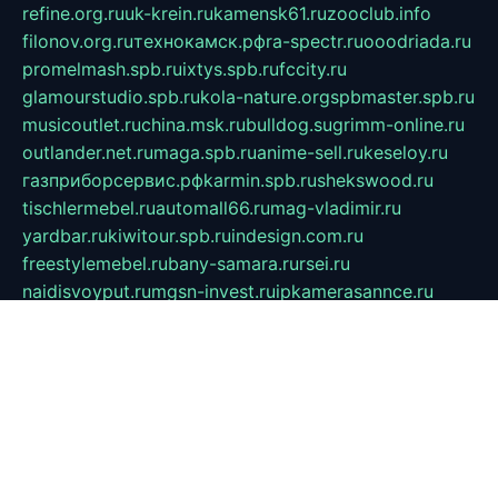
refine.org.ru
uk-krein.ru
kamensk61.ru
zooclub.info
filonov.org.ru
технокамск.рф
ra-spectr.ru
ooodriada.ru
promelmash.spb.ru
ixtys.spb.ru
fccity.ru
glamourstudio.spb.ru
kola-nature.org
spbmaster.spb.ru
musicoutlet.ru
china.msk.ru
bulldog.su
grimm-online.ru
outlander.net.ru
maga.spb.ru
anime-sell.ru
keseloy.ru
газприборсервис.рф
karmin.spb.ru
shekswood.ru
tischlermebel.ru
automall66.ru
mag-vladimir.ru
yardbar.ru
kiwitour.spb.ru
indesign.com.ru
freestylemebel.ru
bany-samara.ru
rsei.ru
naidisvoyput.ru
mgsn-invest.ru
ipkamerasannce.ru
alicante-house.ru
ibelka74.ru
cozyhouse.info
vlkargalev-studio.ru
700mb.ru
figura-ufa.ru
alina-live.ru
belarusiannews.ru
womenknow.ru
dos-vniimk.ru
sega.net.ru
dv.net.ru
phenomenonsofhistory.com
telesputnik.net.ru
wall.pp.ru
pylesosroidmi.ru
gtc-clan.ru
cligs.ru
bibikazap.ru
popova.org.ru
netwhistler.spb.ru
bellvil.ru
bonzon.ru
iss-vladik.ru