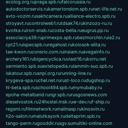
ecolog.org.ru
praga.spb.ru
falcorussia.ru
autodoctorservis.ru
kamertondom.spb.ru
net-life.net.ru
avto-vozim.ru
sakhcamera.ru
alliance-electro.spb.ru
stroyavt.ru
controlweb1.ru
tdsak74.ru
kinzozo-ru.ru
kvotka.ru
iron-snab.ru
costa-bella.ru
eugrus.pp.ru
associaciya39.ru
primexpo.spb.ru
bezmorchin.ru
ia2.ru
cpt21.ru
ispecspb.ru
regahost.ru
kolosok-elita.ru
tae-kwon.ru
consrio.com.ru
insiam.ru
avegainfo.ru
archery161.ru
bigencyclica.ru
vlast16.ru
korru.net
sarmiento.spb.su
extelopedia.ru
lammin-suo.spb.ru
iskatour.spb.ru
snpi.org.ru
running-line.ru
krygeva-spa.ru
chel.net.ru
rust-loco.ru
dugshop.ru
hl-beta.spb.ru
school494.spb.ru
mymubaby.ru
epoha-metalband.ru
ngr.spb.ru
rusgosnews.com
dieselvostok.ru
24hostel.msk.ru
w-dev.ru
f-ship.ru
regsmi.ru
filmnetwork.ru
malinasp.ru
kinosvin.ru
h2o-salon.ru
malutkayork.ru
deltaprim.spb.ru
tango-perm.ru
gooddir.ru
sgv.su
multiki-online.com