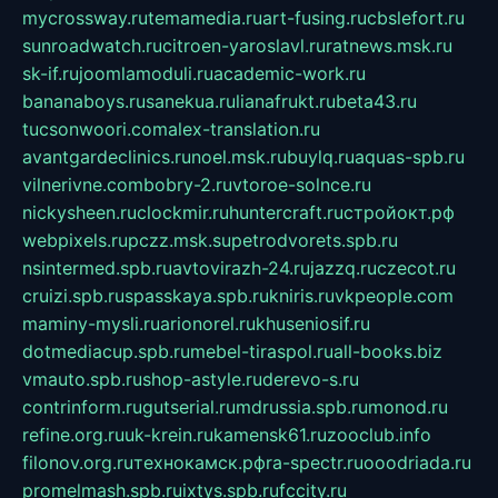
mycrossway.ru
temamedia.ru
art-fusing.ru
cbslefort.ru
sunroadwatch.ru
citroen-yaroslavl.ru
ratnews.msk.ru
sk-if.ru
joomlamoduli.ru
academic-work.ru
bananaboys.ru
sanekua.ru
lianafrukt.ru
beta43.ru
tucsonwoori.com
alex-translation.ru
avantgardeclinics.ru
noel.msk.ru
buylq.ru
aquas-spb.ru
vilnerivne.com
bobry-2.ru
vtoroe-solnce.ru
nickysheen.ru
clockmir.ru
huntercraft.ru
стройокт.рф
webpixels.ru
pczz.msk.su
petrodvorets.spb.ru
nsintermed.spb.ru
avtovirazh-24.ru
jazzq.ru
czecot.ru
cruizi.spb.ru
spasskaya.spb.ru
kniris.ru
vkpeople.com
maminy-mysli.ru
arionorel.ru
khuseniosif.ru
dotmediacup.spb.ru
mebel-tiraspol.ru
all-books.biz
vmauto.spb.ru
shop-astyle.ru
derevo-s.ru
contrinform.ru
gutserial.ru
mdrussia.spb.ru
monod.ru
refine.org.ru
uk-krein.ru
kamensk61.ru
zooclub.info
filonov.org.ru
технокамск.рф
ra-spectr.ru
ooodriada.ru
promelmash.spb.ru
ixtys.spb.ru
fccity.ru