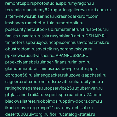
remontt.spb.ru
photostudia.spb.ru
myragon.ru
terramia.ru
academy62.ru
gardengallereya.ru
rti.com.ru
artem-news.ru
biserinca.ru
krasnodarkurort.com
imshowtv.ru
mebel-v-tule.ru
mobtopik.ru
pcsecurity.net.ru
tool-sib.ru
multimetrunit.ru
sp-tour.ru
fan-cs.ru
santeh-russia.ru
symbian9.net.ru
DSHAIR.RU
tmmotors.spb.ru
xjocuricopii.com
musavtomat.msk.ru
obustrojdom.ru
sovetcik.ru
ybaranovskaya.ru
ppknews.ru
cult-alshei.ru
JAPANRUSSIA.RU
proekciyamebel.ru
imper-finans.ru
rim.org.ru
glamourai.ru
brassminus.ru
zabor-pro.ru
ftn.pp.ru
dorogoe58.ru
laimengpacker.ru
kuzova-zapchasti.ru
sageerp.ru
taxodrom.ru
dsrazvitie.ru
hardcity.net.ru
ratinghomegames.ru
topservice25.ru
gubernyan.ru
gtglasslined.ru
ii4.ru
tssport.spb.ru
andorra24.com
blackwallstreet.ru
oboimos.ru
optim-doors.com.ru
ikuch.ru
nycr.org.ru
npa21.ru
vremya-ch.spb.ru
desert000.ru
ivtorgi.ru
ifiori.ru
catalog-statei.ru