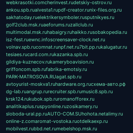
webkrasotki.com
cherinvest.ru
detskiy-ostrov.ru
ankou.spb.ru
alvesta1.ru
pdf-creator.ru
nix-files.org.ru
sakhatoday.ru
elektrikersymboler.ru
sputnikyes.ru
golf2club.msk.ru
aeforums.ru
zallclub.ru
multimodal.msk.ru
habaigry.ru
haikko.ru
sobakopedia.ru
isz-fest.ru
ewnc.info
screensaver-clock.net.ru
volnav.spb.ru
comnat.ru
npf.net.ru
7bit.pp.ru
kalugatur.ru
tesiaes.ru
card.com.ru
kazanka.spb.ru
gildiya-kuznecov.ru
kameryboavision.ru
griffoncom.spb.ru
fabrika-emotsiy.ru
PARK-MATROSOVA.RU
agat.spb.ru
avtoyurist-moskva1.ru
hardware.org.ru
схема-авто.рф
dg-lab.ru
angrup.ru
recruiter.spb.ru
music8.spb.ru
krsk124.ru
kubok.spb.ru
romanofforex.ru
analitikaplus.ru
spyonline.ru
zosikamery.ru
sloboda-ural.pp.ru
AUTO-COM.SU
hohota.net
alimy.ru
online-z.com
aromat-vostoka.ru
otdelkaexp.ru
mobilvest.ru
bbd.net.ru
mebelshop.msk.ru