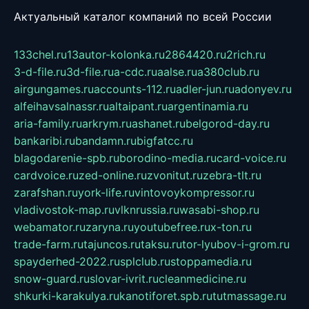
Актуальный каталог компаний по всей России
133chel.ru
13autor-kolonka.ru
2864420.ru
2rich.ru
3-d-file.ru
3d-file.ru
a-cdc.ru
aalse.ru
a380club.ru
airgungames.ru
accounts-112.ru
adler-jun.ru
adonyev.ru
alfeihavsalnassr.ru
altaipant.ru
argentinamia.ru
aria-family.ru
arkrym.ru
ashanet.ru
belgorod-day.ru
bankaribi.ru
bandamn.ru
bigfatcc.ru
blagodarenie-spb.ru
borodino-media.ru
card-voice.ru
cardvoice.ru
zed-online.ru
zvonitut.ru
zebra-tlt.ru
zarafshan.ru
york-life.ru
vintovoykompressor.ru
vladivostok-map.ru
vlknrussia.ru
wasabi-shop.ru
webamator.ru
zaryna.ru
youtubefree.ru
x-ton.ru
trade-farm.ru
tajuncos.ru
taksu.ru
tor-lyubov-i-grom.ru
spayderhed-2022.ru
splclub.ru
stoppamedia.ru
snow-guard.ru
slovar-ivrit.ru
cleanmedicine.ru
shkurki-karakulya.ru
kanotiforet.spb.ru
tutmassage.ru