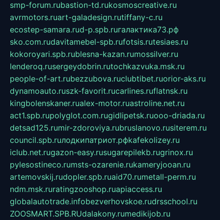
smp-forum.ru
bastion-td.ru
kosmoscreative.ru
avrmotors.ru
art-galadesign.ru
tiffany-c.ru
ecostep-samara.ru
d-p.spb.ru
галактика73.рф
sko.com.ru
davitamebel-spb.ru
fotsis.ru
tesiaes.ru
kokoroyari.spb.ru
blesna-kazan.ru
mossilver.ru
lenderoq.ru
sergeydobrin.ru
tochkazvuka.msk.ru
people-of-art.ru
bezzubova.ru
clubtibet.ru
orior-aks.ru
dynamoauto.ru
szk-favorit.ru
carlines.ru
flatnsk.ru
kingbolenskaner.ru
alex-motor.ru
astroline.net.ru
act1.spb.ru
polyglot.com.ru
gidlipetsk.ru
ooo-driada.ru
detsad125.ru
mir-zdoroviya.ru
bruslanovo.ru
siterem.ru
council.spb.ru
лодкипатриот.рф
kafekolizey.ru
iclub.net.ru
gazon-easy.ru
sugarepilekb.ru
grinox.ru
pylesostineco.ru
msts-ozarenie.ru
kameryjooan.ru
artemovskij.ru
dopler.spb.ru
aid70.ru
metall-perm.ru
ndm.msk.ru
ratingzooshop.ru
apiaccess.ru
globalautotrade.info
bezverhovskoe.ru
drsschool.ru
ZOOSMART.SPB.RU
dalakony.ru
medikijob.ru