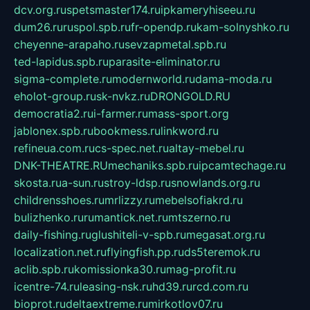
dcv.org.ru
spetsmaster174.ru
ipkameryhiseeu.ru
dum26.ru
ruspol.spb.ru
fr-opendp.ru
kam-solnyshko.ru
cheyenne-arapaho.ru
sevzapmetal.spb.ru
ted-lapidus.spb.ru
parasite-eliminator.ru
sigma-complete.ru
modernworld.ru
dama-moda.ru
eholot-group.ru
sk-nvkz.ru
DRONGOLD.RU
democratia2.ru
i-farmer.ru
mass-sport.org
jablonex.spb.ru
bookmess.ru
linkword.ru
refineua.com.ru
cs-spec.net.ru
altay-mebel.ru
DNK-THEATRE.RU
mechaniks.spb.ru
ipcamtechage.ru
skosta.ru
a-sun.ru
stroy-ldsp.ru
snowlands.org.ru
childrensshoes.ru
mrlizzy.ru
mebelsofiakrd.ru
bulizhenko.ru
rumantick.net.ru
mtszerno.ru
daily-fishing.ru
glushiteli-v-spb.ru
megasat.org.ru
localization.net.ru
flyingfish.pp.ru
ds5teremok.ru
aclib.spb.ru
komissionka30.ru
mag-profit.ru
icentre-74.ru
leasing-nsk.ru
hd39.ru
rcd.com.ru
bioprot.ru
deltaextreme.ru
mirkotlov07.ru