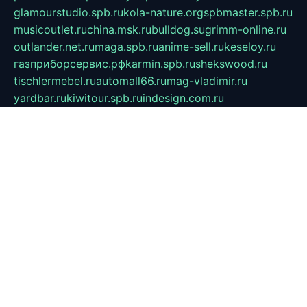
glamourstudio.spb.ru
kola-nature.org
spbmaster.spb.ru
musicoutlet.ru
china.msk.ru
bulldog.su
grimm-online.ru
outlander.net.ru
maga.spb.ru
anime-sell.ru
keseloy.ru
газприборсервис.рф
karmin.spb.ru
shekswood.ru
tischlermebel.ru
automall66.ru
mag-vladimir.ru
yardbar.ru
kiwitour.spb.ru
indesign.com.ru
freestylemebel.ru
bany-samara.ru
rsei.ru
naidisvoyput.ru
mgsn-invest.ru
ipkamerasannce.ru
alicante-house.ru
ibelka74.ru
cozyhouse.info
vlkargalev-studio.ru
700mb.ru
figura-ufa.ru
alina-live.ru
belarusiannews.ru
womenknow.ru
dos-vniimk.ru
sega.net.ru
dv.net.ru
phenomenonsofhistory.com
telesputnik.net.ru
wall.pp.ru
pylesosroidmi.ru
gtc-clan.ru
cligs.ru
bibikazap.ru
popova.org.ru
netwhistler.spb.ru
bellvil.ru
bonzon.ru
iss-vladik.ru
defiparis.net.ru
las-gryzas.ru
amku.ru
electednews.spb.ru
feather.org.ru
spar72.ru
tankiigri.ru
dominus.com.ru
ibtree.ru
sanykool.pp.ru
unixlib.org.ru