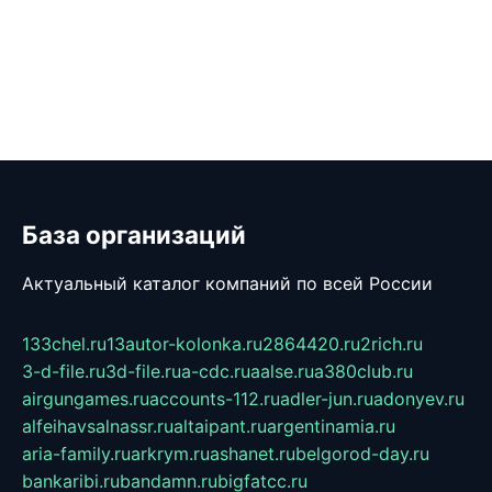
База организаций
Актуальный каталог компаний по всей России
133chel.ru
13autor-kolonka.ru
2864420.ru
2rich.ru
3-d-file.ru
3d-file.ru
a-cdc.ru
aalse.ru
a380club.ru
airgungames.ru
accounts-112.ru
adler-jun.ru
adonyev.ru
alfeihavsalnassr.ru
altaipant.ru
argentinamia.ru
aria-family.ru
arkrym.ru
ashanet.ru
belgorod-day.ru
bankaribi.ru
bandamn.ru
bigfatcc.ru