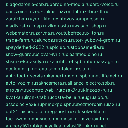
blagodarenie-spb.ru
borodino-media.ru
card-voice.ru
cardvoice.ru
zed-online.ru
zvonitut.ru
zebra-tlt.ru
zarafshan.ru
york-life.ru
vintovoykompressor.ru
vladivostok-map.ru
vlknrussia.ru
wasabi-shop.ru
webamator.ru
zaryna.ru
youtubefree.ru
x-ton.ru
trade-farm.ru
tajuncos.ru
taksu.ru
tor-lyubov-i-grom.ru
spayderhed-2022.ru
splclub.ru
stoppamedia.ru
snow-guard.ru
slovar-ivrit.ru
cleanmedicine.ru
shkurki-karakulya.ru
kanotiforet.spb.ru
tutmassage.ru
ecolog.org.ru
praga.spb.ru
falcorussia.ru
autodoctorservis.ru
kamertondom.spb.ru
net-life.net.ru
avto-vozim.ru
sakhcamera.ru
alliance-electro.spb.ru
stroyavt.ru
controlweb1.ru
tdsak74.ru
kinzozo-ru.ru
kvotka.ru
iron-snab.ru
costa-bella.ru
eugrus.pp.ru
associaciya39.ru
primexpo.spb.ru
bezmorchin.ru
ia2.ru
cpt21.ru
ispecspb.ru
regahost.ru
kolosok-elita.ru
tae-kwon.ru
consrio.com.ru
insiam.ru
avegainfo.ru
archery161.ru
bigencyclica.ru
vlast16.ru
korru.net