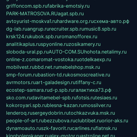
griffoncom.spb.ru
fabrika-emotsiy.ru
PARK-MATROSOVA.RU
agat.spb.ru
avtoyurist-moskva1.ru
hardware.org.ru
схема-авто.рф
dg-lab.ru
angrup.ru
recruiter.spb.ru
music8.spb.ru
krsk124.ru
kubok.spb.ru
romanofforex.ru
analitikaplus.ru
spyonline.ru
zosikamery.ru
sloboda-ural.pp.ru
AUTO-COM.SU
hohota.net
alimy.ru
online-z.com
aromat-vostoka.ru
otdelkaexp.ru
mobilvest.ru
bbd.net.ru
mebelshop.msk.ru
smp-forum.ru
bastion-td.ru
kosmoscreative.ru
avrmotors.ru
art-galadesign.ru
tiffany-c.ru
ecostep-samara.ru
d-p.spb.ru
галактика73.рф
sko.com.ru
davitamebel-spb.ru
fotsis.ru
tesiaes.ru
kokoroyari.spb.ru
blesna-kazan.ru
mossilver.ru
lenderoq.ru
sergeydobrin.ru
tochkazvuka.msk.ru
people-of-art.ru
bezzubova.ru
clubtibet.ru
orior-aks.ru
dynamoauto.ru
szk-favorit.ru
carlines.ru
flatnsk.ru
kingbolenskaner.ru
alex-motor.ru
astroline.net.ru