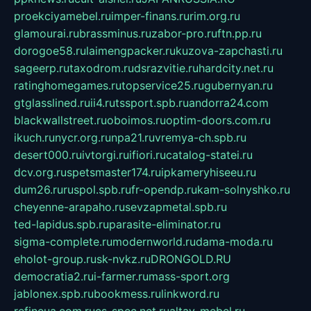
proekciyamebel.ru
imper-finans.ru
rim.org.ru
glamourai.ru
brassminus.ru
zabor-pro.ru
ftn.pp.ru
dorogoe58.ru
laimengpacker.ru
kuzova-zapchasti.ru
sageerp.ru
taxodrom.ru
dsrazvitie.ru
hardcity.net.ru
ratinghomegames.ru
topservice25.ru
gubernyan.ru
gtglasslined.ru
ii4.ru
tssport.spb.ru
andorra24.com
blackwallstreet.ru
oboimos.ru
optim-doors.com.ru
ikuch.ru
nycr.org.ru
npa21.ru
vremya-ch.spb.ru
desert000.ru
ivtorgi.ru
ifiori.ru
catalog-statei.ru
dcv.org.ru
spetsmaster174.ru
ipkameryhiseeu.ru
dum26.ru
ruspol.spb.ru
fr-opendp.ru
kam-solnyshko.ru
cheyenne-arapaho.ru
sevzapmetal.spb.ru
ted-lapidus.spb.ru
parasite-eliminator.ru
sigma-complete.ru
modernworld.ru
dama-moda.ru
eholot-group.ru
sk-nvkz.ru
DRONGOLD.RU
democratia2.ru
i-farmer.ru
mass-sport.org
jablonex.spb.ru
bookmess.ru
linkword.ru
refineua.com.ru
cs-spec.net.ru
altay-mebel.ru