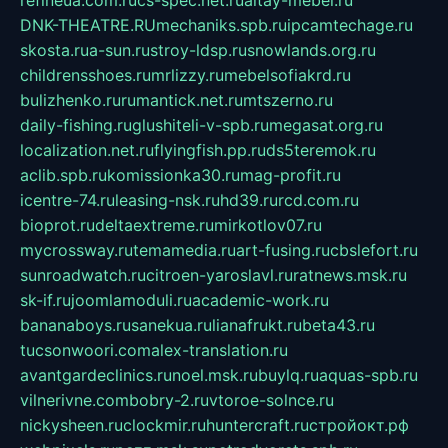
DNK-THEATRE.RU
mechaniks.spb.ru
ipcamtechage.ru
skosta.ru
a-sun.ru
stroy-ldsp.ru
snowlands.org.ru
childrensshoes.ru
mrlizzy.ru
mebelsofiakrd.ru
bulizhenko.ru
rumantick.net.ru
mtszerno.ru
daily-fishing.ru
glushiteli-v-spb.ru
megasat.org.ru
localization.net.ru
flyingfish.pp.ru
ds5teremok.ru
aclib.spb.ru
komissionka30.ru
mag-profit.ru
icentre-74.ru
leasing-nsk.ru
hd39.ru
rcd.com.ru
bioprot.ru
deltaextreme.ru
mirkotlov07.ru
mycrossway.ru
temamedia.ru
art-fusing.ru
cbslefort.ru
sunroadwatch.ru
citroen-yaroslavl.ru
ratnews.msk.ru
sk-if.ru
joomlamoduli.ru
academic-work.ru
bananaboys.ru
sanekua.ru
lianafrukt.ru
beta43.ru
tucsonwoori.com
alex-translation.ru
avantgardeclinics.ru
noel.msk.ru
buylq.ru
aquas-spb.ru
vilnerivne.com
bobry-2.ru
vtoroe-solnce.ru
nickysheen.ru
clockmir.ru
huntercraft.ru
стройокт.рф