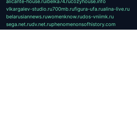
alicante-house.ru
ibelka74.ru
cozyhouse.info
vlkargalev-studio.ru
700mb.ru
figura-ufa.ru
alina-live.ru
belarusiannews.ru
womenknow.ru
dos-vniimk.ru
sega.net.ru
dv.net.ru
phenomenonsofhistory.com
telesputnik.net.ru
wall.pp.ru
pylesosroidmi.ru
gtc-clan.ru
cligs.ru
bibikazap.ru
popova.org.ru
netwhistler.spb.ru
bellvil.ru
bonzon.ru
iss-vladik.ru
defiparis.net.ru
las-gryzas.ru
amku.ru
electednews.spb.ru
feather.org.ru
spar72.ru
tankiigri.ru
dominus.com.ru
ibtree.ru
sanykool.pp.ru
unixlib.org.ru
menatep.spb.ru
gartenterrassen.ru
printeka.ru
skvozilka.com.ru
parkovka-pub.ru
lovemobi.ru
art-ru.ru
emulatorz.com.ru
alucomp.com.ru
tatforum.com.ru
alternativa-profi.ru
dermakler.ru
artsurvey.ru
aredir.ru
khimspas.ru
centr-maxi.ru
2018r.ru
bort-stomer-defort.ru
professional2.ru
gibsons.ru
artselena.ru
art-pilot.ru
ingredient.spb.ru
npfpolimer.spb.ru
argentum.spb.ru
hom-edu.ru