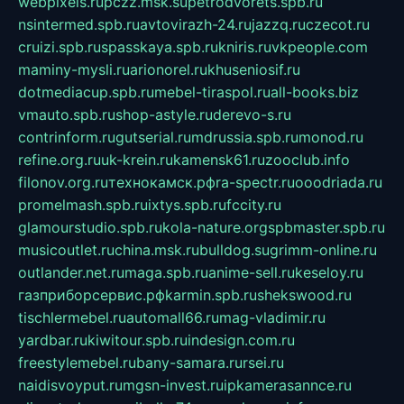
webpixels.ru
pczz.msk.su
petrodvorets.spb.ru
nsintermed.spb.ru
avtovirazh-24.ru
jazzq.ru
czecot.ru
cruizi.spb.ru
spasskaya.spb.ru
kniris.ru
vkpeople.com
maminy-mysli.ru
arionorel.ru
khuseniosif.ru
dotmediacup.spb.ru
mebel-tiraspol.ru
all-books.biz
vmauto.spb.ru
shop-astyle.ru
derevo-s.ru
contrinform.ru
gutserial.ru
mdrussia.spb.ru
monod.ru
refine.org.ru
uk-krein.ru
kamensk61.ru
zooclub.info
filonov.org.ru
технокамск.рф
ra-spectr.ru
ooodriada.ru
promelmash.spb.ru
ixtys.spb.ru
fccity.ru
glamourstudio.spb.ru
kola-nature.org
spbmaster.spb.ru
musicoutlet.ru
china.msk.ru
bulldog.su
grimm-online.ru
outlander.net.ru
maga.spb.ru
anime-sell.ru
keseloy.ru
газприборсервис.рф
karmin.spb.ru
shekswood.ru
tischlermebel.ru
automall66.ru
mag-vladimir.ru
yardbar.ru
kiwitour.spb.ru
indesign.com.ru
freestylemebel.ru
bany-samara.ru
rsei.ru
naidisvoyput.ru
mgsn-invest.ru
ipkamerasannce.ru