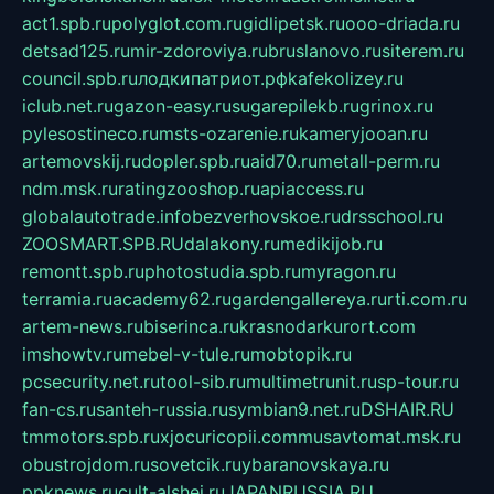
act1.spb.ru
polyglot.com.ru
gidlipetsk.ru
ooo-driada.ru
detsad125.ru
mir-zdoroviya.ru
bruslanovo.ru
siterem.ru
council.spb.ru
лодкипатриот.рф
kafekolizey.ru
iclub.net.ru
gazon-easy.ru
sugarepilekb.ru
grinox.ru
pylesostineco.ru
msts-ozarenie.ru
kameryjooan.ru
artemovskij.ru
dopler.spb.ru
aid70.ru
metall-perm.ru
ndm.msk.ru
ratingzooshop.ru
apiaccess.ru
globalautotrade.info
bezverhovskoe.ru
drsschool.ru
ZOOSMART.SPB.RU
dalakony.ru
medikijob.ru
remontt.spb.ru
photostudia.spb.ru
myragon.ru
terramia.ru
academy62.ru
gardengallereya.ru
rti.com.ru
artem-news.ru
biserinca.ru
krasnodarkurort.com
imshowtv.ru
mebel-v-tule.ru
mobtopik.ru
pcsecurity.net.ru
tool-sib.ru
multimetrunit.ru
sp-tour.ru
fan-cs.ru
santeh-russia.ru
symbian9.net.ru
DSHAIR.RU
tmmotors.spb.ru
xjocuricopii.com
musavtomat.msk.ru
obustrojdom.ru
sovetcik.ru
ybaranovskaya.ru
ppknews.ru
cult-alshei.ru
JAPANRUSSIA.RU