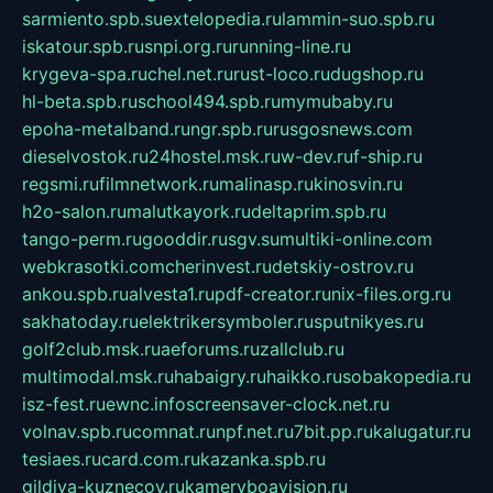
sarmiento.spb.su
extelopedia.ru
lammin-suo.spb.ru
iskatour.spb.ru
snpi.org.ru
running-line.ru
krygeva-spa.ru
chel.net.ru
rust-loco.ru
dugshop.ru
hl-beta.spb.ru
school494.spb.ru
mymubaby.ru
epoha-metalband.ru
ngr.spb.ru
rusgosnews.com
dieselvostok.ru
24hostel.msk.ru
w-dev.ru
f-ship.ru
regsmi.ru
filmnetwork.ru
malinasp.ru
kinosvin.ru
h2o-salon.ru
malutkayork.ru
deltaprim.spb.ru
tango-perm.ru
gooddir.ru
sgv.su
multiki-online.com
webkrasotki.com
cherinvest.ru
detskiy-ostrov.ru
ankou.spb.ru
alvesta1.ru
pdf-creator.ru
nix-files.org.ru
sakhatoday.ru
elektrikersymboler.ru
sputnikyes.ru
golf2club.msk.ru
aeforums.ru
zallclub.ru
multimodal.msk.ru
habaigry.ru
haikko.ru
sobakopedia.ru
isz-fest.ru
ewnc.info
screensaver-clock.net.ru
volnav.spb.ru
comnat.ru
npf.net.ru
7bit.pp.ru
kalugatur.ru
tesiaes.ru
card.com.ru
kazanka.spb.ru
gildiya-kuznecov.ru
kameryboavision.ru