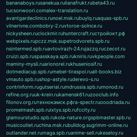
bananaboys.ru
sanekua.ru
lianafrukt.ru
beta43.ru
tucsonwoori.com
alex-translation.ru
avantgardeclinics.ru
noel.msk.ru
buylq.ru
aquas-spb.ru
vilnerivne.com
bobry-2.ru
vtoroe-solnce.ru
nickysheen.ru
clockmir.ru
huntercraft.ru
стройокт.рф
webpixels.ru
pczz.msk.su
petrodvorets.spb.ru
nsintermed.spb.ru
avtovirazh-24.ru
jazzq.ru
czecot.ru
cruizi.spb.ru
spasskaya.spb.ru
kniris.ru
vkpeople.com
maminy-mysli.ru
arionorel.ru
khuseniosif.ru
dotmediacup.spb.ru
mebel-tiraspol.ru
all-books.biz
vmauto.spb.ru
shop-astyle.ru
derevo-s.ru
contrinform.ru
gutserial.ru
mdrussia.spb.ru
monod.ru
refine.org.ru
uk-krein.ru
kamensk61.ru
zooclub.info
filonov.org.ru
технокамск.рф
ra-spectr.ru
ooodriada.ru
promelmash.spb.ru
ixtys.spb.ru
fccity.ru
glamourstudio.spb.ru
kola-nature.org
spbmaster.spb.ru
musicoutlet.ru
china.msk.ru
bulldog.su
grimm-online.ru
outlander.net.ru
maga.spb.ru
anime-sell.ru
keseloy.ru