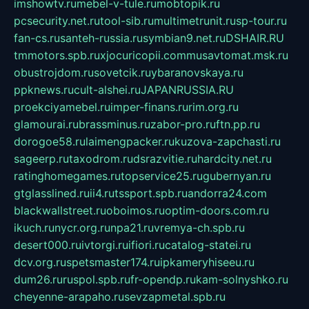
imshowtv.ru
mebel-v-tule.ru
mobtopik.ru
pcsecurity.net.ru
tool-sib.ru
multimetrunit.ru
sp-tour.ru
fan-cs.ru
santeh-russia.ru
symbian9.net.ru
DSHAIR.RU
tmmotors.spb.ru
xjocuricopii.com
musavtomat.msk.ru
obustrojdom.ru
sovetcik.ru
ybaranovskaya.ru
ppknews.ru
cult-alshei.ru
JAPANRUSSIA.RU
proekciyamebel.ru
imper-finans.ru
rim.org.ru
glamourai.ru
brassminus.ru
zabor-pro.ru
ftn.pp.ru
dorogoe58.ru
laimengpacker.ru
kuzova-zapchasti.ru
sageerp.ru
taxodrom.ru
dsrazvitie.ru
hardcity.net.ru
ratinghomegames.ru
topservice25.ru
gubernyan.ru
gtglasslined.ru
ii4.ru
tssport.spb.ru
andorra24.com
blackwallstreet.ru
oboimos.ru
optim-doors.com.ru
ikuch.ru
nycr.org.ru
npa21.ru
vremya-ch.spb.ru
desert000.ru
ivtorgi.ru
ifiori.ru
catalog-statei.ru
dcv.org.ru
spetsmaster174.ru
ipkameryhiseeu.ru
dum26.ru
ruspol.spb.ru
fr-opendp.ru
kam-solnyshko.ru
cheyenne-arapaho.ru
sevzapmetal.spb.ru