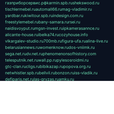
газприборсервис.рф
karmin.spb.ru
shekswood.ru
tischlermebel.ru
automall66.ru
mag-vladimir.ru
yardbar.ru
kiwitour.spb.ru
indesign.com.ru
freestylemebel.ru
bany-samara.ru
rsei.ru
naidisvoyput.ru
mgsn-invest.ru
ipkamerasannce.ru
alicante-house.ru
ibelka74.ru
cozyhouse.info
vlkargalev-studio.ru
700mb.ru
figura-ufa.ru
alina-live.ru
belarusiannews.ru
womenknow.ru
dos-vniimk.ru
sega.net.ru
dv.net.ru
phenomenonsofhistory.com
telesputnik.net.ru
wall.pp.ru
pylesosroidmi.ru
gtc-clan.ru
cligs.ru
bibikazap.ru
popova.org.ru
netwhistler.spb.ru
bellvil.ru
bonzon.ru
iss-vladik.ru
defiparis.net.ru
las-gryzas.ru
amku.ru
electednews.spb.ru
feather.org.ru
spar72.ru
tankiigri.ru
dominus.com.ru
ibtree.ru
sanykool.pp.ru
unixlib.org.ru
menatep.spb.ru
gartenterrassen.ru
printeka.ru
skvozilka.com.ru
parkovka-pub.ru
lovemobi.ru
art-ru.ru
emulatorz.com.ru
alucomp.com.ru
tatforum.com.ru