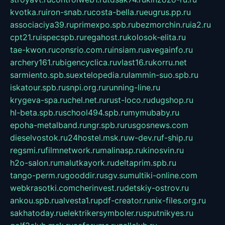
kvotka.ru
iron-snab.ru
costa-bella.ru
eugrus.pp.ru
associaciya39.ru
primexpo.spb.ru
bezmorchin.ru
ia2.ru
cpt21.ru
ispecspb.ru
regahost.ru
kolosok-elita.ru
tae-kwon.ru
consrio.com.ru
insiam.ru
avegainfo.ru
archery161.ru
bigencyclica.ru
vlast16.ru
korru.net
sarmiento.spb.su
extelopedia.ru
lammin-suo.spb.ru
iskatour.spb.ru
snpi.org.ru
running-line.ru
krygeva-spa.ru
chel.net.ru
rust-loco.ru
dugshop.ru
hl-beta.spb.ru
school494.spb.ru
mymubaby.ru
epoha-metalband.ru
ngr.spb.ru
rusgosnews.com
dieselvostok.ru
24hostel.msk.ru
w-dev.ru
f-ship.ru
regsmi.ru
filmnetwork.ru
malinasp.ru
kinosvin.ru
h2o-salon.ru
malutkayork.ru
deltaprim.spb.ru
tango-perm.ru
gooddir.ru
sgv.su
multiki-online.com
webkrasotki.com
cherinvest.ru
detskiy-ostrov.ru
ankou.spb.ru
alvesta1.ru
pdf-creator.ru
nix-files.org.ru
sakhatoday.ru
elektrikersymboler.ru
sputnikyes.ru