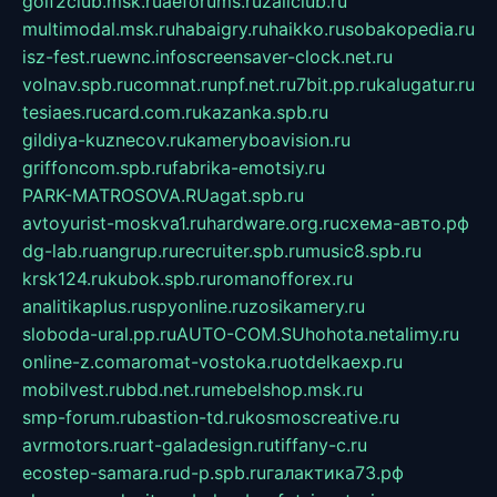
golf2club.msk.ru
aeforums.ru
zallclub.ru
multimodal.msk.ru
habaigry.ru
haikko.ru
sobakopedia.ru
isz-fest.ru
ewnc.info
screensaver-clock.net.ru
volnav.spb.ru
comnat.ru
npf.net.ru
7bit.pp.ru
kalugatur.ru
tesiaes.ru
card.com.ru
kazanka.spb.ru
gildiya-kuznecov.ru
kameryboavision.ru
griffoncom.spb.ru
fabrika-emotsiy.ru
PARK-MATROSOVA.RU
agat.spb.ru
avtoyurist-moskva1.ru
hardware.org.ru
схема-авто.рф
dg-lab.ru
angrup.ru
recruiter.spb.ru
music8.spb.ru
krsk124.ru
kubok.spb.ru
romanofforex.ru
analitikaplus.ru
spyonline.ru
zosikamery.ru
sloboda-ural.pp.ru
AUTO-COM.SU
hohota.net
alimy.ru
online-z.com
aromat-vostoka.ru
otdelkaexp.ru
mobilvest.ru
bbd.net.ru
mebelshop.msk.ru
smp-forum.ru
bastion-td.ru
kosmoscreative.ru
avrmotors.ru
art-galadesign.ru
tiffany-c.ru
ecostep-samara.ru
d-p.spb.ru
галактика73.рф