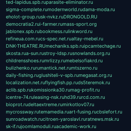
ted-lapidus.spb.ru
parasite-eliminator.ru
sigma-complete.ru
modernworld.ru
dama-moda.ru
eholot-group.ru
sk-nvkz.ru
DRONGOLD.RU
democratia2.ru
i-farmer.ru
mass-sport.org
jablonex.spb.ru
bookmess.ru
linkword.ru
refineua.com.ru
cs-spec.net.ru
altay-mebel.ru
DNK-THEATRE.RU
mechaniks.spb.ru
ipcamtechage.ru
skosta.ru
a-sun.ru
stroy-ldsp.ru
snowlands.org.ru
childrensshoes.ru
mrlizzy.ru
mebelsofiakrd.ru
bulizhenko.ru
rumantick.net.ru
mtszerno.ru
daily-fishing.ru
glushiteli-v-spb.ru
megasat.org.ru
localization.net.ru
flyingfish.pp.ru
ds5teremok.ru
aclib.spb.ru
komissionka30.ru
mag-profit.ru
icentre-74.ru
leasing-nsk.ru
hd39.ru
rcd.com.ru
bioprot.ru
deltaextreme.ru
mirkotlov07.ru
mycrossway.ru
temamedia.ru
art-fusing.ru
cbslefort.ru
sunroadwatch.ru
citroen-yaroslavl.ru
ratnews.msk.ru
sk-if.ru
joomlamoduli.ru
academic-work.ru