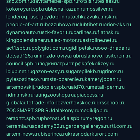
sko.com.ru
davitamebel-spb.ru
fotsis.ru
tesiaes.ru
kokoroyari.spb.ru
blesna-kazan.ru
mossilver.ru
lenderoq.ru
sergeydobrin.ru
tochkazvuka.msk.ru
people-of-art.ru
bezzubova.ru
clubtibet.ru
orior-aks.ru
dynamoauto.ru
szk-favorit.ru
carlines.ru
flatnsk.ru
kingbolenskaner.ru
alex-motor.ru
astroline.net.ru
act1.spb.ru
polyglot.com.ru
gidlipetsk.ru
ooo-driada.ru
detsad125.ru
mir-zdoroviya.ru
bruslanovo.ru
siterem.ru
council.spb.ru
лодкипатриот.рф
kafekolizey.ru
iclub.net.ru
gazon-easy.ru
sugarepilekb.ru
grinox.ru
pylesostineco.ru
msts-ozarenie.ru
kameryjooan.ru
artemovskij.ru
dopler.spb.ru
aid70.ru
metall-perm.ru
ndm.msk.ru
ratingzooshop.ru
apiaccess.ru
globalautotrade.info
bezverhovskoe.ru
drsschool.ru
ZOOSMART.SPB.RU
dalakony.ru
medikijob.ru
remontt.spb.ru
photostudia.spb.ru
myragon.ru
terramia.ru
academy62.ru
gardengallereya.ru
rti.com.ru
artem-news.ru
biserinca.ru
krasnodarkurort.com