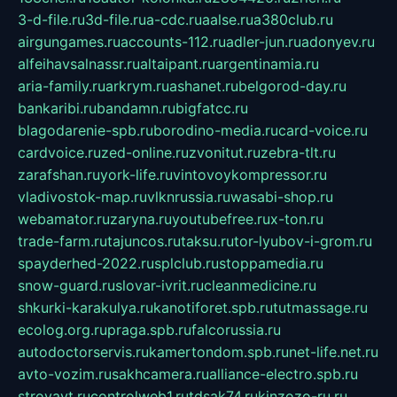
3-d-file.ru
3d-file.ru
a-cdc.ru
aalse.ru
a380club.ru
airgungames.ru
accounts-112.ru
adler-jun.ru
adonyev.ru
alfeihavsalnassr.ru
altaipant.ru
argentinamia.ru
aria-family.ru
arkrym.ru
ashanet.ru
belgorod-day.ru
bankaribi.ru
bandamn.ru
bigfatcc.ru
blagodarenie-spb.ru
borodino-media.ru
card-voice.ru
cardvoice.ru
zed-online.ru
zvonitut.ru
zebra-tlt.ru
zarafshan.ru
york-life.ru
vintovoykompressor.ru
vladivostok-map.ru
vlknrussia.ru
wasabi-shop.ru
webamator.ru
zaryna.ru
youtubefree.ru
x-ton.ru
trade-farm.ru
tajuncos.ru
taksu.ru
tor-lyubov-i-grom.ru
spayderhed-2022.ru
splclub.ru
stoppamedia.ru
snow-guard.ru
slovar-ivrit.ru
cleanmedicine.ru
shkurki-karakulya.ru
kanotiforet.spb.ru
tutmassage.ru
ecolog.org.ru
praga.spb.ru
falcorussia.ru
autodoctorservis.ru
kamertondom.spb.ru
net-life.net.ru
avto-vozim.ru
sakhcamera.ru
alliance-electro.spb.ru
stroyavt.ru
controlweb1.ru
tdsak74.ru
kinzozo-ru.ru