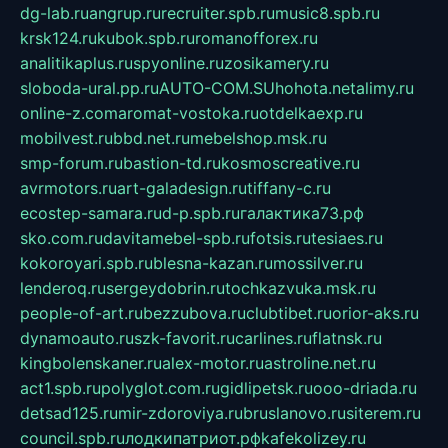
dg-lab.ru
angrup.ru
recruiter.spb.ru
music8.spb.ru
krsk124.ru
kubok.spb.ru
romanofforex.ru
analitikaplus.ru
spyonline.ru
zosikamery.ru
sloboda-ural.pp.ru
AUTO-COM.SU
hohota.net
alimy.ru
online-z.com
aromat-vostoka.ru
otdelkaexp.ru
mobilvest.ru
bbd.net.ru
mebelshop.msk.ru
smp-forum.ru
bastion-td.ru
kosmoscreative.ru
avrmotors.ru
art-galadesign.ru
tiffany-c.ru
ecostep-samara.ru
d-p.spb.ru
галактика73.рф
sko.com.ru
davitamebel-spb.ru
fotsis.ru
tesiaes.ru
kokoroyari.spb.ru
blesna-kazan.ru
mossilver.ru
lenderoq.ru
sergeydobrin.ru
tochkazvuka.msk.ru
people-of-art.ru
bezzubova.ru
clubtibet.ru
orior-aks.ru
dynamoauto.ru
szk-favorit.ru
carlines.ru
flatnsk.ru
kingbolenskaner.ru
alex-motor.ru
astroline.net.ru
act1.spb.ru
polyglot.com.ru
gidlipetsk.ru
ooo-driada.ru
detsad125.ru
mir-zdoroviya.ru
bruslanovo.ru
siterem.ru
council.spb.ru
лодкипатриот.рф
kafekolizey.ru