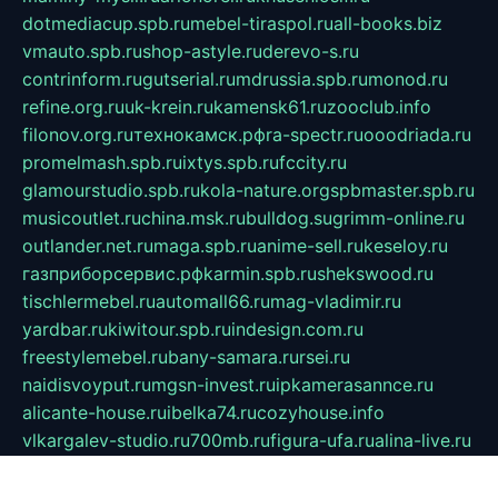
dotmediacup.spb.ru
mebel-tiraspol.ru
all-books.biz
vmauto.spb.ru
shop-astyle.ru
derevo-s.ru
contrinform.ru
gutserial.ru
mdrussia.spb.ru
monod.ru
refine.org.ru
uk-krein.ru
kamensk61.ru
zooclub.info
filonov.org.ru
технокамск.рф
ra-spectr.ru
ooodriada.ru
promelmash.spb.ru
ixtys.spb.ru
fccity.ru
glamourstudio.spb.ru
kola-nature.org
spbmaster.spb.ru
musicoutlet.ru
china.msk.ru
bulldog.su
grimm-online.ru
outlander.net.ru
maga.spb.ru
anime-sell.ru
keseloy.ru
газприборсервис.рф
karmin.spb.ru
shekswood.ru
tischlermebel.ru
automall66.ru
mag-vladimir.ru
yardbar.ru
kiwitour.spb.ru
indesign.com.ru
freestylemebel.ru
bany-samara.ru
rsei.ru
naidisvoyput.ru
mgsn-invest.ru
ipkamerasannce.ru
alicante-house.ru
ibelka74.ru
cozyhouse.info
vlkargalev-studio.ru
700mb.ru
figura-ufa.ru
alina-live.ru
belarusiannews.ru
womenknow.ru
dos-vniimk.ru
sega.net.ru
dv.net.ru
phenomenonsofhistory.com