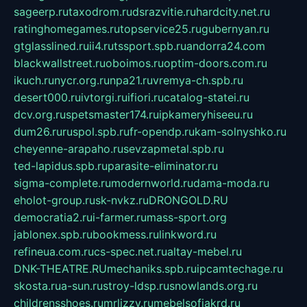
sageerp.ru
taxodrom.ru
dsrazvitie.ru
hardcity.net.ru
ratinghomegames.ru
topservice25.ru
gubernyan.ru
gtglasslined.ru
ii4.ru
tssport.spb.ru
andorra24.com
blackwallstreet.ru
oboimos.ru
optim-doors.com.ru
ikuch.ru
nycr.org.ru
npa21.ru
vremya-ch.spb.ru
desert000.ru
ivtorgi.ru
ifiori.ru
catalog-statei.ru
dcv.org.ru
spetsmaster174.ru
ipkameryhiseeu.ru
dum26.ru
ruspol.spb.ru
fr-opendp.ru
kam-solnyshko.ru
cheyenne-arapaho.ru
sevzapmetal.spb.ru
ted-lapidus.spb.ru
parasite-eliminator.ru
sigma-complete.ru
modernworld.ru
dama-moda.ru
eholot-group.ru
sk-nvkz.ru
DRONGOLD.RU
democratia2.ru
i-farmer.ru
mass-sport.org
jablonex.spb.ru
bookmess.ru
linkword.ru
refineua.com.ru
cs-spec.net.ru
altay-mebel.ru
DNK-THEATRE.RU
mechaniks.spb.ru
ipcamtechage.ru
skosta.ru
a-sun.ru
stroy-ldsp.ru
snowlands.org.ru
childrensshoes.ru
mrlizzy.ru
mebelsofiakrd.ru