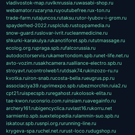
vladivostok-map.ru
vlknrussia.ru
wasabi-shop.ru
webamator.ru
zaryna.ru
youtubefree.ru
x-ton.ru
trade-farm.ru
tajuncos.ru
taksu.ru
tor-lyubov-i-grom.ru
spayderhed-2022.ru
splclub.ru
stoppamedia.ru
snow-guard.ru
slovar-ivrit.ru
cleanmedicine.ru
shkurki-karakulya.ru
kanotiforet.spb.ru
tutmassage.ru
ecolog.org.ru
praga.spb.ru
falcorussia.ru
autodoctorservis.ru
kamertondom.spb.ru
net-life.net.ru
avto-vozim.ru
sakhcamera.ru
alliance-electro.spb.ru
stroyavt.ru
controlweb1.ru
tdsak74.ru
kinzozo-ru.ru
kvotka.ru
iron-snab.ru
costa-bella.ru
eugrus.pp.ru
associaciya39.ru
primexpo.spb.ru
bezmorchin.ru
ia2.ru
cpt21.ru
ispecspb.ru
regahost.ru
kolosok-elita.ru
tae-kwon.ru
consrio.com.ru
insiam.ru
avegainfo.ru
archery161.ru
bigencyclica.ru
vlast16.ru
korru.net
sarmiento.spb.su
extelopedia.ru
lammin-suo.spb.ru
iskatour.spb.ru
snpi.org.ru
running-line.ru
krygeva-spa.ru
chel.net.ru
rust-loco.ru
dugshop.ru