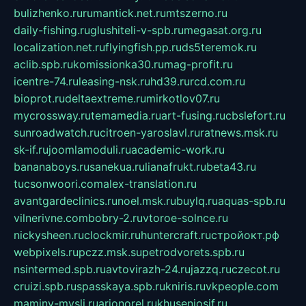
bulizhenko.ru
rumantick.net.ru
mtszerno.ru
daily-fishing.ru
glushiteli-v-spb.ru
megasat.org.ru
localization.net.ru
flyingfish.pp.ru
ds5teremok.ru
aclib.spb.ru
komissionka30.ru
mag-profit.ru
icentre-74.ru
leasing-nsk.ru
hd39.ru
rcd.com.ru
bioprot.ru
deltaextreme.ru
mirkotlov07.ru
mycrossway.ru
temamedia.ru
art-fusing.ru
cbslefort.ru
sunroadwatch.ru
citroen-yaroslavl.ru
ratnews.msk.ru
sk-if.ru
joomlamoduli.ru
academic-work.ru
bananaboys.ru
sanekua.ru
lianafrukt.ru
beta43.ru
tucsonwoori.com
alex-translation.ru
avantgardeclinics.ru
noel.msk.ru
buylq.ru
aquas-spb.ru
vilnerivne.com
bobry-2.ru
vtoroe-solnce.ru
nickysheen.ru
clockmir.ru
huntercraft.ru
стройокт.рф
webpixels.ru
pczz.msk.su
petrodvorets.spb.ru
nsintermed.spb.ru
avtovirazh-24.ru
jazzq.ru
czecot.ru
cruizi.spb.ru
spasskaya.spb.ru
kniris.ru
vkpeople.com
maminy-mysli.ru
arionorel.ru
khuseniosif.ru