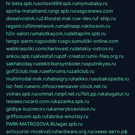
hl-beta.spb.ru
school494.spb.ru
mymubaby.ru
epoha-metalband.ru
ngr.spb.ru
rusgosnews.com
dieselvostok.ru
24hostel.msk.ru
w-dev.ru
f-ship.ru
regsmi.ru
filmnetwork.ru
malinasp.ru
kinosvin.ru
h2o-salon.ru
malutkayork.ru
deltaprim.spb.ru
tango-perm.ru
gooddir.ru
sgv.su
multiki-online.com
webkrasotki.com
cherinvest.ru
detskiy-ostrov.ru
ankou.spb.ru
alvesta1.ru
pdf-creator.ru
nix-files.org.ru
sakhatoday.ru
elektrikersymboler.ru
sputnikyes.ru
golf2club.msk.ru
aeforums.ru
zallclub.ru
multimodal.msk.ru
habaigry.ru
haikko.ru
sobakopedia.ru
isz-fest.ru
ewnc.info
screensaver-clock.net.ru
volnav.spb.ru
comnat.ru
npf.net.ru
7bit.pp.ru
kalugatur.ru
tesiaes.ru
card.com.ru
kazanka.spb.ru
gildiya-kuznecov.ru
kameryboavision.ru
griffoncom.spb.ru
fabrika-emotsiy.ru
PARK-MATROSOVA.RU
agat.spb.ru
avtoyurist-moskva1.ru
hardware.org.ru
схема-авто.рф