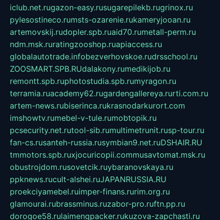
iclub.net.ru
gazon-easy.ru
sugarepilekb.ru
grinox.ru
pylesostineco.ru
msts-ozarenie.ru
kameryjooan.ru
artemovskij.ru
dopler.spb.ru
aid70.ru
metall-perm.ru
ndm.msk.ru
ratingzooshop.ru
apiaccess.ru
globalautotrade.info
bezverhovskoe.ru
drsschool.ru
ZOOSMART.SPB.RU
dalakony.ru
medikijob.ru
remontt.spb.ru
photostudia.spb.ru
myragon.ru
terramia.ru
academy62.ru
gardengallereya.ru
rti.com.ru
artem-news.ru
biserinca.ru
krasnodarkurort.com
imshowtv.ru
mebel-v-tule.ru
mobtopik.ru
pcsecurity.net.ru
tool-sib.ru
multimetrunit.ru
sp-tour.ru
fan-cs.ru
santeh-russia.ru
symbian9.net.ru
DSHAIR.RU
tmmotors.spb.ru
xjocuricopii.com
musavtomat.msk.ru
obustrojdom.ru
sovetcik.ru
ybaranovskaya.ru
ppknews.ru
cult-alshei.ru
JAPANRUSSIA.RU
proekciyamebel.ru
imper-finans.ru
rim.org.ru
glamourai.ru
brassminus.ru
zabor-pro.ru
ftn.pp.ru
dorogoe58.ru
laimengpacker.ru
kuzova-zapchasti.ru