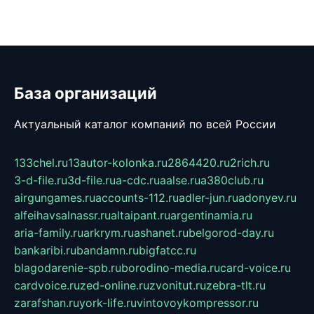
База организаций
Актуальный каталог компаний по всей России
133chel.ru
13autor-kolonka.ru
2864420.ru
2rich.ru
3-d-file.ru
3d-file.ru
a-cdc.ru
aalse.ru
a380club.ru
airgungames.ru
accounts-112.ru
adler-jun.ru
adonyev.ru
alfeihavsalnassr.ru
altaipant.ru
argentinamia.ru
aria-family.ru
arkrym.ru
ashanet.ru
belgorod-day.ru
bankaribi.ru
bandamn.ru
bigfatcc.ru
blagodarenie-spb.ru
borodino-media.ru
card-voice.ru
cardvoice.ru
zed-online.ru
zvonitut.ru
zebra-tlt.ru
zarafshan.ru
york-life.ru
vintovoykompressor.ru