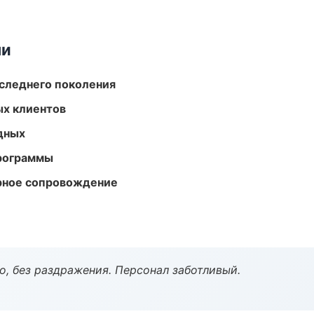
ми
следнего поколения
ых клиентов
одных
программы
урное сопровождение
, без раздражения. Персонал заботливый.