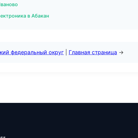
Иваново
ектроника в Абакан
ский федеральный округ
|
Главная страница
→
сии