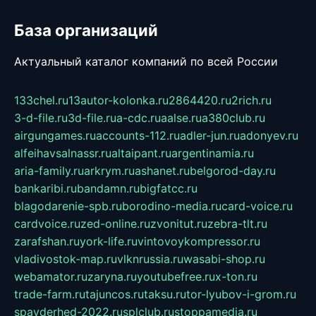
База организаций
Актуальный каталог компаний по всей России
133chel.ru
13autor-kolonka.ru
2864420.ru
2rich.ru
3-d-file.ru
3d-file.ru
a-cdc.ru
aalse.ru
a380club.ru
airgungames.ru
accounts-112.ru
adler-jun.ru
adonyev.ru
alfeihavsalnassr.ru
altaipant.ru
argentinamia.ru
aria-family.ru
arkrym.ru
ashanet.ru
belgorod-day.ru
bankaribi.ru
bandamn.ru
bigfatcc.ru
blagodarenie-spb.ru
borodino-media.ru
card-voice.ru
cardvoice.ru
zed-online.ru
zvonitut.ru
zebra-tlt.ru
zarafshan.ru
york-life.ru
vintovoykompressor.ru
vladivostok-map.ru
vlknrussia.ru
wasabi-shop.ru
webamator.ru
zaryna.ru
youtubefree.ru
x-ton.ru
trade-farm.ru
tajuncos.ru
taksu.ru
tor-lyubov-i-grom.ru
spayderhed-2022.ru
splclub.ru
stoppamedia.ru