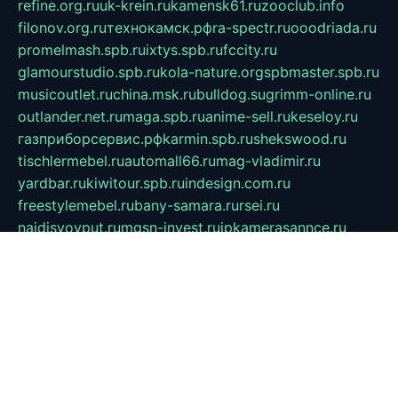
refine.org.ru
uk-krein.ru
kamensk61.ru
zooclub.info
filonov.org.ru
технокамск.рф
ra-spectr.ru
ooodriada.ru
promelmash.spb.ru
ixtys.spb.ru
fccity.ru
glamourstudio.spb.ru
kola-nature.org
spbmaster.spb.ru
musicoutlet.ru
china.msk.ru
bulldog.su
grimm-online.ru
outlander.net.ru
maga.spb.ru
anime-sell.ru
keseloy.ru
газприборсервис.рф
karmin.spb.ru
shekswood.ru
tischlermebel.ru
automall66.ru
mag-vladimir.ru
yardbar.ru
kiwitour.spb.ru
indesign.com.ru
freestylemebel.ru
bany-samara.ru
rsei.ru
naidisvoyput.ru
mgsn-invest.ru
ipkamerasannce.ru
alicante-house.ru
ibelka74.ru
cozyhouse.info
vlkargalev-studio.ru
700mb.ru
figura-ufa.ru
alina-live.ru
belarusiannews.ru
womenknow.ru
dos-vniimk.ru
sega.net.ru
dv.net.ru
phenomenonsofhistory.com
telesputnik.net.ru
wall.pp.ru
pylesosroidmi.ru
gtc-clan.ru
cligs.ru
bibikazap.ru
popova.org.ru
netwhistler.spb.ru
bellvil.ru
bonzon.ru
iss-vladik.ru