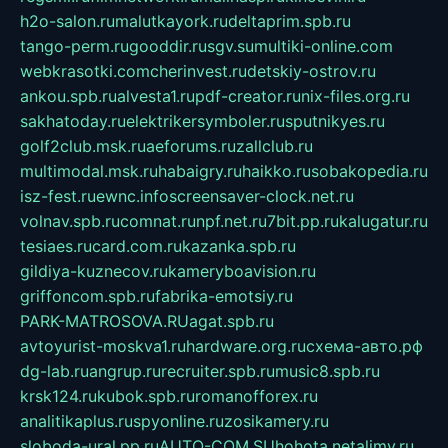
h2o-salon.ru
malutkayork.ru
deltaprim.spb.ru
tango-perm.ru
gooddir.ru
sgv.su
multiki-online.com
webkrasotki.com
cherinvest.ru
detskiy-ostrov.ru
ankou.spb.ru
alvesta1.ru
pdf-creator.ru
nix-files.org.ru
sakhatoday.ru
elektrikersymboler.ru
sputnikyes.ru
golf2club.msk.ru
aeforums.ru
zallclub.ru
multimodal.msk.ru
habaigry.ru
haikko.ru
sobakopedia.ru
isz-fest.ru
ewnc.info
screensaver-clock.net.ru
volnav.spb.ru
comnat.ru
npf.net.ru
7bit.pp.ru
kalugatur.ru
tesiaes.ru
card.com.ru
kazanka.spb.ru
gildiya-kuznecov.ru
kameryboavision.ru
griffoncom.spb.ru
fabrika-emotsiy.ru
PARK-MATROSOVA.RU
agat.spb.ru
avtoyurist-moskva1.ru
hardware.org.ru
схема-авто.рф
dg-lab.ru
angrup.ru
recruiter.spb.ru
music8.spb.ru
krsk124.ru
kubok.spb.ru
romanofforex.ru
analitikaplus.ru
spyonline.ru
zosikamery.ru
sloboda-ural.pp.ru
AUTO-COM.SU
hohota.net
alimy.ru