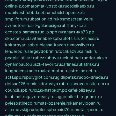
online-z.com
aromat-vostoka.ru
otdelkaexp.ru
mobilvest.ru
bbd.net.ru
mebelshop.msk.ru
smp-forum.ru
bastion-td.ru
kosmoscreative.ru
avrmotors.ru
art-galadesign.ru
tiffany-c.ru
ecostep-samara.ru
d-p.spb.ru
галактика73.рф
sko.com.ru
davitamebel-spb.ru
fotsis.ru
tesiaes.ru
kokoroyari.spb.ru
blesna-kazan.ru
mossilver.ru
lenderoq.ru
sergeydobrin.ru
tochkazvuka.msk.ru
people-of-art.ru
bezzubova.ru
clubtibet.ru
orior-aks.ru
dynamoauto.ru
szk-favorit.ru
carlines.ru
flatnsk.ru
kingbolenskaner.ru
alex-motor.ru
astroline.net.ru
act1.spb.ru
polyglot.com.ru
gidlipetsk.ru
ooo-driada.ru
detsad125.ru
mir-zdoroviya.ru
bruslanovo.ru
siterem.ru
council.spb.ru
лодкипатриот.рф
kafekolizey.ru
iclub.net.ru
gazon-easy.ru
sugarepilekb.ru
grinox.ru
pylesostineco.ru
msts-ozarenie.ru
kameryjooan.ru
artemovskij.ru
dopler.spb.ru
aid70.ru
metall-perm.ru