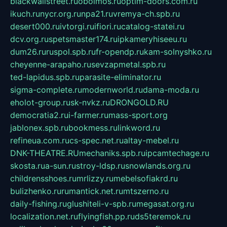
blackwallstreet.ru
oboimos.ru
optim-doors.com.ru
ikuch.ru
nycr.org.ru
npa21.ru
vremya-ch.spb.ru
desert000.ru
ivtorgi.ru
ifiori.ru
catalog-statei.ru
dcv.org.ru
spetsmaster174.ru
ipkameryhiseeu.ru
dum26.ru
ruspol.spb.ru
fr-opendp.ru
kam-solnyshko.ru
cheyenne-arapaho.ru
sevzapmetal.spb.ru
ted-lapidus.spb.ru
parasite-eliminator.ru
sigma-complete.ru
modernworld.ru
dama-moda.ru
eholot-group.ru
sk-nvkz.ru
DRONGOLD.RU
democratia2.ru
i-farmer.ru
mass-sport.org
jablonex.spb.ru
bookmess.ru
linkword.ru
refineua.com.ru
cs-spec.net.ru
altay-mebel.ru
DNK-THEATRE.RU
mechaniks.spb.ru
ipcamtechage.ru
skosta.ru
a-sun.ru
stroy-ldsp.ru
snowlands.org.ru
childrensshoes.ru
mrlizzy.ru
mebelsofiakrd.ru
bulizhenko.ru
rumantick.net.ru
mtszerno.ru
daily-fishing.ru
glushiteli-v-spb.ru
megasat.org.ru
localization.net.ru
flyingfish.pp.ru
ds5teremok.ru