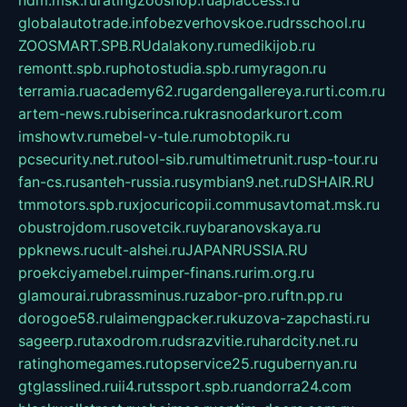
ndm.msk.ru
ratingzooshop.ru
apiaccess.ru
globalautotrade.info
bezverhovskoe.ru
drsschool.ru
ZOOSMART.SPB.RU
dalakony.ru
medikijob.ru
remontt.spb.ru
photostudia.spb.ru
myragon.ru
terramia.ru
academy62.ru
gardengallereya.ru
rti.com.ru
artem-news.ru
biserinca.ru
krasnodarkurort.com
imshowtv.ru
mebel-v-tule.ru
mobtopik.ru
pcsecurity.net.ru
tool-sib.ru
multimetrunit.ru
sp-tour.ru
fan-cs.ru
santeh-russia.ru
symbian9.net.ru
DSHAIR.RU
tmmotors.spb.ru
xjocuricopii.com
musavtomat.msk.ru
obustrojdom.ru
sovetcik.ru
ybaranovskaya.ru
ppknews.ru
cult-alshei.ru
JAPANRUSSIA.RU
proekciyamebel.ru
imper-finans.ru
rim.org.ru
glamourai.ru
brassminus.ru
zabor-pro.ru
ftn.pp.ru
dorogoe58.ru
laimengpacker.ru
kuzova-zapchasti.ru
sageerp.ru
taxodrom.ru
dsrazvitie.ru
hardcity.net.ru
ratinghomegames.ru
topservice25.ru
gubernyan.ru
gtglasslined.ru
ii4.ru
tssport.spb.ru
andorra24.com