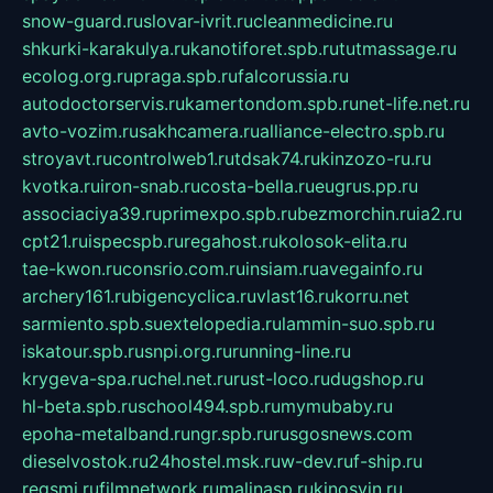
snow-guard.ru
slovar-ivrit.ru
cleanmedicine.ru
shkurki-karakulya.ru
kanotiforet.spb.ru
tutmassage.ru
ecolog.org.ru
praga.spb.ru
falcorussia.ru
autodoctorservis.ru
kamertondom.spb.ru
net-life.net.ru
avto-vozim.ru
sakhcamera.ru
alliance-electro.spb.ru
stroyavt.ru
controlweb1.ru
tdsak74.ru
kinzozo-ru.ru
kvotka.ru
iron-snab.ru
costa-bella.ru
eugrus.pp.ru
associaciya39.ru
primexpo.spb.ru
bezmorchin.ru
ia2.ru
cpt21.ru
ispecspb.ru
regahost.ru
kolosok-elita.ru
tae-kwon.ru
consrio.com.ru
insiam.ru
avegainfo.ru
archery161.ru
bigencyclica.ru
vlast16.ru
korru.net
sarmiento.spb.su
extelopedia.ru
lammin-suo.spb.ru
iskatour.spb.ru
snpi.org.ru
running-line.ru
krygeva-spa.ru
chel.net.ru
rust-loco.ru
dugshop.ru
hl-beta.spb.ru
school494.spb.ru
mymubaby.ru
epoha-metalband.ru
ngr.spb.ru
rusgosnews.com
dieselvostok.ru
24hostel.msk.ru
w-dev.ru
f-ship.ru
regsmi.ru
filmnetwork.ru
malinasp.ru
kinosvin.ru