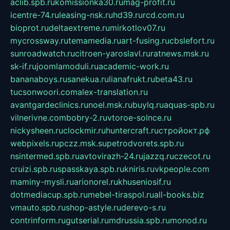
aclib.spb.ru
komissionka30.ru
mag-profit.ru
icentre-74.ru
leasing-nsk.ru
hd39.ru
rcd.com.ru
bioprot.ru
deltaextreme.ru
mirkotlov07.ru
mycrossway.ru
temamedia.ru
art-fusing.ru
cbslefort.ru
sunroadwatch.ru
citroen-yaroslavl.ru
ratnews.msk.ru
sk-if.ru
joomlamoduli.ru
academic-work.ru
bananaboys.ru
sanekua.ru
lianafrukt.ru
beta43.ru
tucsonwoori.com
alex-translation.ru
avantgardeclinics.ru
noel.msk.ru
buylq.ru
aquas-spb.ru
vilnerivne.com
bobry-2.ru
vtoroe-solnce.ru
nickysheen.ru
clockmir.ru
huntercraft.ru
стройокт.рф
webpixels.ru
pczz.msk.su
petrodvorets.spb.ru
nsintermed.spb.ru
avtovirazh-24.ru
jazzq.ru
czecot.ru
cruizi.spb.ru
spasskaya.spb.ru
kniris.ru
vkpeople.com
maminy-mysli.ru
arionorel.ru
khuseniosif.ru
dotmediacup.spb.ru
mebel-tiraspol.ru
all-books.biz
vmauto.spb.ru
shop-astyle.ru
derevo-s.ru
contrinform.ru
gutserial.ru
mdrussia.spb.ru
monod.ru