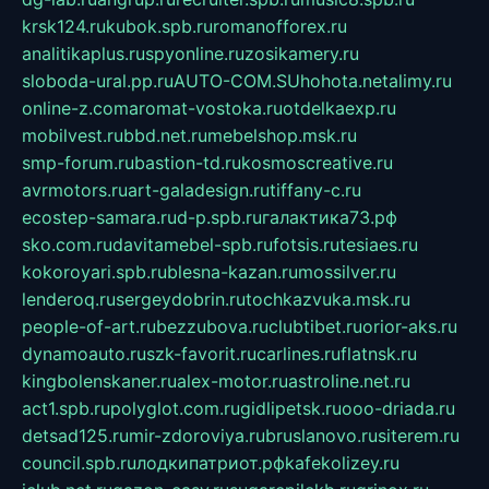
krsk124.ru
kubok.spb.ru
romanofforex.ru
analitikaplus.ru
spyonline.ru
zosikamery.ru
sloboda-ural.pp.ru
AUTO-COM.SU
hohota.net
alimy.ru
online-z.com
aromat-vostoka.ru
otdelkaexp.ru
mobilvest.ru
bbd.net.ru
mebelshop.msk.ru
smp-forum.ru
bastion-td.ru
kosmoscreative.ru
avrmotors.ru
art-galadesign.ru
tiffany-c.ru
ecostep-samara.ru
d-p.spb.ru
галактика73.рф
sko.com.ru
davitamebel-spb.ru
fotsis.ru
tesiaes.ru
kokoroyari.spb.ru
blesna-kazan.ru
mossilver.ru
lenderoq.ru
sergeydobrin.ru
tochkazvuka.msk.ru
people-of-art.ru
bezzubova.ru
clubtibet.ru
orior-aks.ru
dynamoauto.ru
szk-favorit.ru
carlines.ru
flatnsk.ru
kingbolenskaner.ru
alex-motor.ru
astroline.net.ru
act1.spb.ru
polyglot.com.ru
gidlipetsk.ru
ooo-driada.ru
detsad125.ru
mir-zdoroviya.ru
bruslanovo.ru
siterem.ru
council.spb.ru
лодкипатриот.рф
kafekolizey.ru