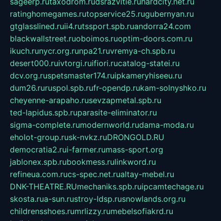
sageerp.ru
taxodrom.ru
dsrazvitie.ru
hardcity.net.ru
ratinghomegames.ru
topservice25.ru
gubernyan.ru
gtglasslined.ru
ii4.ru
tssport.spb.ru
andorra24.com
blackwallstreet.ru
oboimos.ru
optim-doors.com.ru
ikuch.ru
nycr.org.ru
npa21.ru
vremya-ch.spb.ru
desert000.ru
ivtorgi.ru
ifiori.ru
catalog-statei.ru
dcv.org.ru
spetsmaster174.ru
ipkameryhiseeu.ru
dum26.ru
ruspol.spb.ru
fr-opendp.ru
kam-solnyshko.ru
cheyenne-arapaho.ru
sevzapmetal.spb.ru
ted-lapidus.spb.ru
parasite-eliminator.ru
sigma-complete.ru
modernworld.ru
dama-moda.ru
eholot-group.ru
sk-nvkz.ru
DRONGOLD.RU
democratia2.ru
i-farmer.ru
mass-sport.org
jablonex.spb.ru
bookmess.ru
linkword.ru
refineua.com.ru
cs-spec.net.ru
altay-mebel.ru
DNK-THEATRE.RU
mechaniks.spb.ru
ipcamtechage.ru
skosta.ru
a-sun.ru
stroy-ldsp.ru
snowlands.org.ru
childrensshoes.ru
mrlizzy.ru
mebelsofiakrd.ru