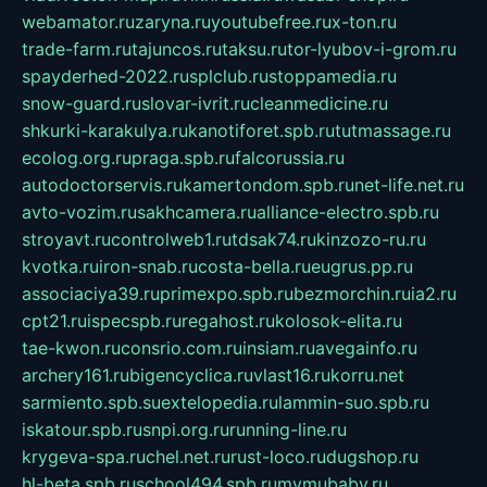
webamator.ru
zaryna.ru
youtubefree.ru
x-ton.ru
trade-farm.ru
tajuncos.ru
taksu.ru
tor-lyubov-i-grom.ru
spayderhed-2022.ru
splclub.ru
stoppamedia.ru
snow-guard.ru
slovar-ivrit.ru
cleanmedicine.ru
shkurki-karakulya.ru
kanotiforet.spb.ru
tutmassage.ru
ecolog.org.ru
praga.spb.ru
falcorussia.ru
autodoctorservis.ru
kamertondom.spb.ru
net-life.net.ru
avto-vozim.ru
sakhcamera.ru
alliance-electro.spb.ru
stroyavt.ru
controlweb1.ru
tdsak74.ru
kinzozo-ru.ru
kvotka.ru
iron-snab.ru
costa-bella.ru
eugrus.pp.ru
associaciya39.ru
primexpo.spb.ru
bezmorchin.ru
ia2.ru
cpt21.ru
ispecspb.ru
regahost.ru
kolosok-elita.ru
tae-kwon.ru
consrio.com.ru
insiam.ru
avegainfo.ru
archery161.ru
bigencyclica.ru
vlast16.ru
korru.net
sarmiento.spb.su
extelopedia.ru
lammin-suo.spb.ru
iskatour.spb.ru
snpi.org.ru
running-line.ru
krygeva-spa.ru
chel.net.ru
rust-loco.ru
dugshop.ru
hl-beta.spb.ru
school494.spb.ru
mymubaby.ru