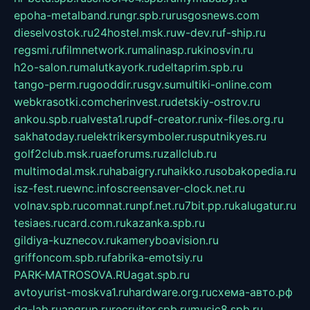
epoha-metalband.ru
ngr.spb.ru
rusgosnews.com
dieselvostok.ru
24hostel.msk.ru
w-dev.ru
f-ship.ru
regsmi.ru
filmnetwork.ru
malinasp.ru
kinosvin.ru
h2o-salon.ru
malutkayork.ru
deltaprim.spb.ru
tango-perm.ru
gooddir.ru
sgv.su
multiki-online.com
webkrasotki.com
cherinvest.ru
detskiy-ostrov.ru
ankou.spb.ru
alvesta1.ru
pdf-creator.ru
nix-files.org.ru
sakhatoday.ru
elektrikersymboler.ru
sputnikyes.ru
golf2club.msk.ru
aeforums.ru
zallclub.ru
multimodal.msk.ru
habaigry.ru
haikko.ru
sobakopedia.ru
isz-fest.ru
ewnc.info
screensaver-clock.net.ru
volnav.spb.ru
comnat.ru
npf.net.ru
7bit.pp.ru
kalugatur.ru
tesiaes.ru
card.com.ru
kazanka.spb.ru
gildiya-kuznecov.ru
kameryboavision.ru
griffoncom.spb.ru
fabrika-emotsiy.ru
PARK-MATROSOVA.RU
agat.spb.ru
avtoyurist-moskva1.ru
hardware.org.ru
схема-авто.рф
dg-lab.ru
angrup.ru
recruiter.spb.ru
music8.spb.ru