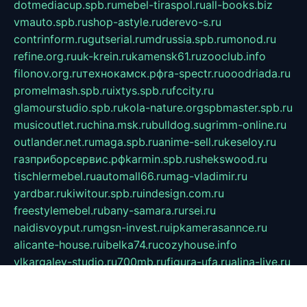
dotmediacup.spb.ru
mebel-tiraspol.ru
all-books.biz
vmauto.spb.ru
shop-astyle.ru
derevo-s.ru
contrinform.ru
gutserial.ru
mdrussia.spb.ru
monod.ru
refine.org.ru
uk-krein.ru
kamensk61.ru
zooclub.info
filonov.org.ru
технокамск.рф
ra-spectr.ru
ooodriada.ru
promelmash.spb.ru
ixtys.spb.ru
fccity.ru
glamourstudio.spb.ru
kola-nature.org
spbmaster.spb.ru
musicoutlet.ru
china.msk.ru
bulldog.su
grimm-online.ru
outlander.net.ru
maga.spb.ru
anime-sell.ru
keseloy.ru
газприборсервис.рф
karmin.spb.ru
shekswood.ru
tischlermebel.ru
automall66.ru
mag-vladimir.ru
yardbar.ru
kiwitour.spb.ru
indesign.com.ru
freestylemebel.ru
bany-samara.ru
rsei.ru
naidisvoyput.ru
mgsn-invest.ru
ipkamerasannce.ru
alicante-house.ru
ibelka74.ru
cozyhouse.info
vlkargalev-studio.ru
700mb.ru
figura-ufa.ru
alina-live.ru
belarusiannews.ru
womenknow.ru
dos-vniimk.ru
sega.net.ru
dv.net.ru
phenomenonsofhistory.com