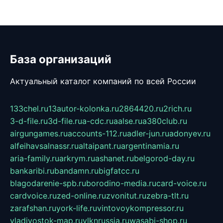
База организаций
Актуальный каталог компаний по всей России
133chel.ru
13autor-kolonka.ru
2864420.ru
2rich.ru
3-d-file.ru
3d-file.ru
a-cdc.ru
aalse.ru
a380club.ru
airgungames.ru
accounts-112.ru
adler-jun.ru
adonyev.ru
alfeihavsalnassr.ru
altaipant.ru
argentinamia.ru
aria-family.ru
arkrym.ru
ashanet.ru
belgorod-day.ru
bankaribi.ru
bandamn.ru
bigfatcc.ru
blagodarenie-spb.ru
borodino-media.ru
card-voice.ru
cardvoice.ru
zed-online.ru
zvonitut.ru
zebra-tlt.ru
zarafshan.ru
york-life.ru
vintovoykompressor.ru
vladivostok-map.ru
vlknrussia.ru
wasabi-shop.ru