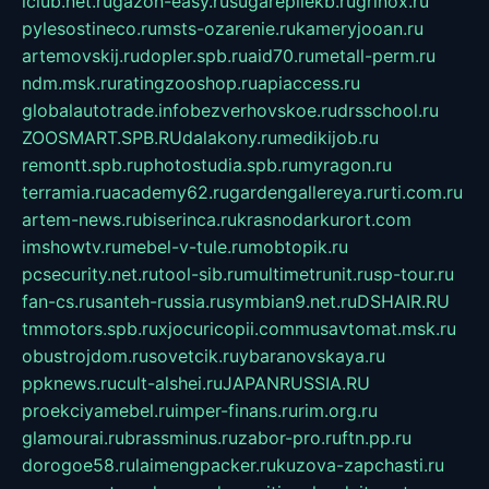
iclub.net.ru
gazon-easy.ru
sugarepilekb.ru
grinox.ru
pylesostineco.ru
msts-ozarenie.ru
kameryjooan.ru
artemovskij.ru
dopler.spb.ru
aid70.ru
metall-perm.ru
ndm.msk.ru
ratingzooshop.ru
apiaccess.ru
globalautotrade.info
bezverhovskoe.ru
drsschool.ru
ZOOSMART.SPB.RU
dalakony.ru
medikijob.ru
remontt.spb.ru
photostudia.spb.ru
myragon.ru
terramia.ru
academy62.ru
gardengallereya.ru
rti.com.ru
artem-news.ru
biserinca.ru
krasnodarkurort.com
imshowtv.ru
mebel-v-tule.ru
mobtopik.ru
pcsecurity.net.ru
tool-sib.ru
multimetrunit.ru
sp-tour.ru
fan-cs.ru
santeh-russia.ru
symbian9.net.ru
DSHAIR.RU
tmmotors.spb.ru
xjocuricopii.com
musavtomat.msk.ru
obustrojdom.ru
sovetcik.ru
ybaranovskaya.ru
ppknews.ru
cult-alshei.ru
JAPANRUSSIA.RU
proekciyamebel.ru
imper-finans.ru
rim.org.ru
glamourai.ru
brassminus.ru
zabor-pro.ru
ftn.pp.ru
dorogoe58.ru
laimengpacker.ru
kuzova-zapchasti.ru