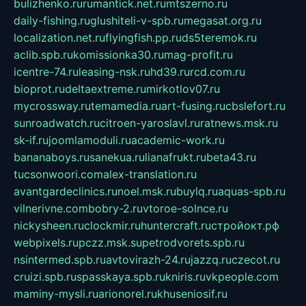
bulizhenko.ru
rumantick.net.ru
mtszerno.ru
daily-fishing.ru
glushiteli-v-spb.ru
megasat.org.ru
localization.net.ru
flyingfish.pp.ru
ds5teremok.ru
aclib.spb.ru
komissionka30.ru
mag-profit.ru
icentre-74.ru
leasing-nsk.ru
hd39.ru
rcd.com.ru
bioprot.ru
deltaextreme.ru
mirkotlov07.ru
mycrossway.ru
temamedia.ru
art-fusing.ru
cbslefort.ru
sunroadwatch.ru
citroen-yaroslavl.ru
ratnews.msk.ru
sk-if.ru
joomlamoduli.ru
academic-work.ru
bananaboys.ru
sanekua.ru
lianafrukt.ru
beta43.ru
tucsonwoori.com
alex-translation.ru
avantgardeclinics.ru
noel.msk.ru
buylq.ru
aquas-spb.ru
vilnerivne.com
bobry-2.ru
vtoroe-solnce.ru
nickysheen.ru
clockmir.ru
huntercraft.ru
стройокт.рф
webpixels.ru
pczz.msk.su
petrodvorets.spb.ru
nsintermed.spb.ru
avtovirazh-24.ru
jazzq.ru
czecot.ru
cruizi.spb.ru
spasskaya.spb.ru
kniris.ru
vkpeople.com
maminy-mysli.ru
arionorel.ru
khuseniosif.ru