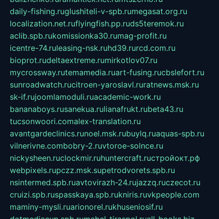
daily-fishing.ru
glushiteli-v-spb.ru
megasat.org.ru
localization.net.ru
flyingfish.pp.ru
ds5teremok.ru
aclib.spb.ru
komissionka30.ru
mag-profit.ru
icentre-74.ru
leasing-nsk.ru
hd39.ru
rcd.com.ru
bioprot.ru
deltaextreme.ru
mirkotlov07.ru
mycrossway.ru
temamedia.ru
art-fusing.ru
cbslefort.ru
sunroadwatch.ru
citroen-yaroslavl.ru
ratnews.msk.ru
sk-if.ru
joomlamoduli.ru
academic-work.ru
bananaboys.ru
sanekua.ru
lianafrukt.ru
beta43.ru
tucsonwoori.com
alex-translation.ru
avantgardeclinics.ru
noel.msk.ru
buylq.ru
aquas-spb.ru
vilnerivne.com
bobry-2.ru
vtoroe-solnce.ru
nickysheen.ru
clockmir.ru
huntercraft.ru
стройокт.рф
webpixels.ru
pczz.msk.su
petrodvorets.spb.ru
nsintermed.spb.ru
avtovirazh-24.ru
jazzq.ru
czecot.ru
cruizi.spb.ru
spasskaya.spb.ru
kniris.ru
vkpeople.com
maminy-mysli.ru
arionorel.ru
khuseniosif.ru
dotmediacup.spb.ru
mebel-tiraspol.ru
all-books.biz