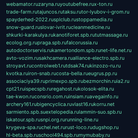
webamator.ru
zaryna.ru
youtubefree.ru
x-ton.ru
trade-farm.ru
tajuncos.ru
taksu.ru
tor-lyubov-i-grom.ru
spayderhed-2022.ru
splclub.ru
stoppamedia.ru
snow-guard.ru
slovar-ivrit.ru
cleanmedicine.ru
shkurki-karakulya.ru
kanotiforet.spb.ru
tutmassage.ru
ecolog.org.ru
praga.spb.ru
falcorussia.ru
autodoctorservis.ru
kamertondom.spb.ru
net-life.net.ru
avto-vozim.ru
sakhcamera.ru
alliance-electro.spb.ru
stroyavt.ru
controlweb1.ru
tdsak74.ru
kinzozo-ru.ru
kvotka.ru
iron-snab.ru
costa-bella.ru
eugrus.pp.ru
associaciya39.ru
primexpo.spb.ru
bezmorchin.ru
ia2.ru
cpt21.ru
ispecspb.ru
regahost.ru
kolosok-elita.ru
tae-kwon.ru
consrio.com.ru
insiam.ru
avegainfo.ru
archery161.ru
bigencyclica.ru
vlast16.ru
korru.net
sarmiento.spb.su
extelopedia.ru
lammin-suo.spb.ru
iskatour.spb.ru
snpi.org.ru
running-line.ru
krygeva-spa.ru
chel.net.ru
rust-loco.ru
dugshop.ru
hl-beta.spb.ru
school494.spb.ru
mymubaby.ru