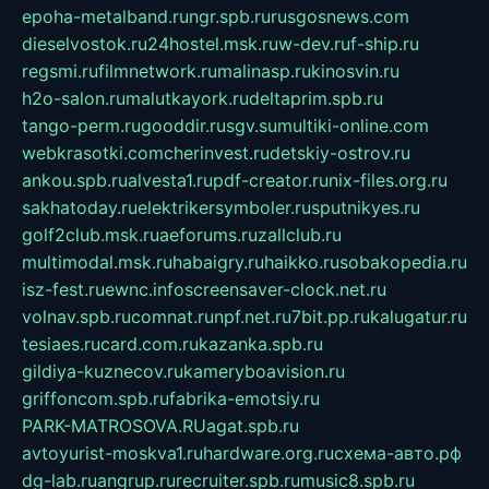
epoha-metalband.ru
ngr.spb.ru
rusgosnews.com
dieselvostok.ru
24hostel.msk.ru
w-dev.ru
f-ship.ru
regsmi.ru
filmnetwork.ru
malinasp.ru
kinosvin.ru
h2o-salon.ru
malutkayork.ru
deltaprim.spb.ru
tango-perm.ru
gooddir.ru
sgv.su
multiki-online.com
webkrasotki.com
cherinvest.ru
detskiy-ostrov.ru
ankou.spb.ru
alvesta1.ru
pdf-creator.ru
nix-files.org.ru
sakhatoday.ru
elektrikersymboler.ru
sputnikyes.ru
golf2club.msk.ru
aeforums.ru
zallclub.ru
multimodal.msk.ru
habaigry.ru
haikko.ru
sobakopedia.ru
isz-fest.ru
ewnc.info
screensaver-clock.net.ru
volnav.spb.ru
comnat.ru
npf.net.ru
7bit.pp.ru
kalugatur.ru
tesiaes.ru
card.com.ru
kazanka.spb.ru
gildiya-kuznecov.ru
kameryboavision.ru
griffoncom.spb.ru
fabrika-emotsiy.ru
PARK-MATROSOVA.RU
agat.spb.ru
avtoyurist-moskva1.ru
hardware.org.ru
схема-авто.рф
dg-lab.ru
angrup.ru
recruiter.spb.ru
music8.spb.ru