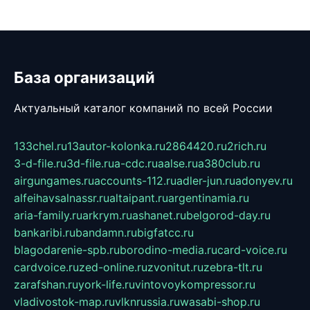
База организаций
Актуальный каталог компаний по всей России
133chel.ru
13autor-kolonka.ru
2864420.ru
2rich.ru
3-d-file.ru
3d-file.ru
a-cdc.ru
aalse.ru
a380club.ru
airgungames.ru
accounts-112.ru
adler-jun.ru
adonyev.ru
alfeihavsalnassr.ru
altaipant.ru
argentinamia.ru
aria-family.ru
arkrym.ru
ashanet.ru
belgorod-day.ru
bankaribi.ru
bandamn.ru
bigfatcc.ru
blagodarenie-spb.ru
borodino-media.ru
card-voice.ru
cardvoice.ru
zed-online.ru
zvonitut.ru
zebra-tlt.ru
zarafshan.ru
york-life.ru
vintovoykompressor.ru
vladivostok-map.ru
vlknrussia.ru
wasabi-shop.ru