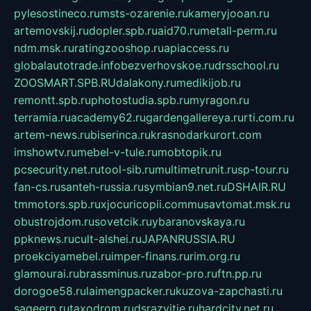
pylesostineco.ru
msts-ozarenie.ru
kameryjooan.ru
artemovskij.ru
dopler.spb.ru
aid70.ru
metall-perm.ru
ndm.msk.ru
ratingzooshop.ru
apiaccess.ru
globalautotrade.info
bezverhovskoe.ru
drsschool.ru
ZOOSMART.SPB.RU
dalakony.ru
medikijob.ru
remontt.spb.ru
photostudia.spb.ru
myragon.ru
terramia.ru
academy62.ru
gardengallereya.ru
rti.com.ru
artem-news.ru
biserinca.ru
krasnodarkurort.com
imshowtv.ru
mebel-v-tule.ru
mobtopik.ru
pcsecurity.net.ru
tool-sib.ru
multimetrunit.ru
sp-tour.ru
fan-cs.ru
santeh-russia.ru
symbian9.net.ru
DSHAIR.RU
tmmotors.spb.ru
xjocuricopii.com
musavtomat.msk.ru
obustrojdom.ru
sovetcik.ru
ybaranovskaya.ru
ppknews.ru
cult-alshei.ru
JAPANRUSSIA.RU
proekciyamebel.ru
imper-finans.ru
rim.org.ru
glamourai.ru
brassminus.ru
zabor-pro.ru
ftn.pp.ru
dorogoe58.ru
laimengpacker.ru
kuzova-zapchasti.ru
sageerp.ru
taxodrom.ru
dsrazvitie.ru
hardcity.net.ru