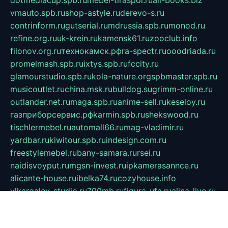
vmauto.spb.ru
shop-astyle.ru
derevo-s.ru
contrinform.ru
gutserial.ru
mdrussia.spb.ru
monod.ru
refine.org.ru
uk-krein.ru
kamensk61.ru
zooclub.info
filonov.org.ru
технокамск.рф
ra-spectr.ru
ooodriada.ru
promelmash.spb.ru
ixtys.spb.ru
fccity.ru
glamourstudio.spb.ru
kola-nature.org
spbmaster.spb.ru
musicoutlet.ru
china.msk.ru
bulldog.su
grimm-online.ru
outlander.net.ru
maga.spb.ru
anime-sell.ru
keseloy.ru
газприборсервис.рф
karmin.spb.ru
shekswood.ru
tischlermebel.ru
automall66.ru
mag-vladimir.ru
yardbar.ru
kiwitour.spb.ru
indesign.com.ru
freestylemebel.ru
bany-samara.ru
rsei.ru
naidisvoyput.ru
mgsn-invest.ru
ipkamerasannce.ru
alicante-house.ru
ibelka74.ru
cozyhouse.info
vlkargalev-studio.ru
700mb.ru
figura-ufa.ru
alina-live.ru
belarusiannews.ru
womenknow.ru
dos-vniimk.ru
sega.net.ru
dv.net.ru
phenomenonsofhistory.com