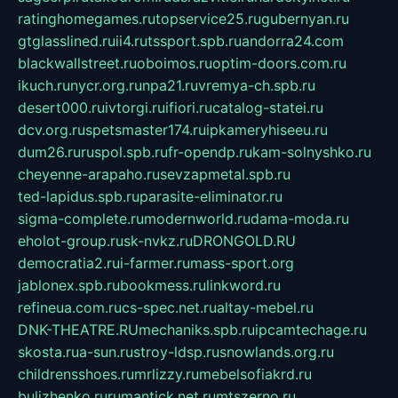
ratinghomegames.ru
topservice25.ru
gubernyan.ru
gtglasslined.ru
ii4.ru
tssport.spb.ru
andorra24.com
blackwallstreet.ru
oboimos.ru
optim-doors.com.ru
ikuch.ru
nycr.org.ru
npa21.ru
vremya-ch.spb.ru
desert000.ru
ivtorgi.ru
ifiori.ru
catalog-statei.ru
dcv.org.ru
spetsmaster174.ru
ipkameryhiseeu.ru
dum26.ru
ruspol.spb.ru
fr-opendp.ru
kam-solnyshko.ru
cheyenne-arapaho.ru
sevzapmetal.spb.ru
ted-lapidus.spb.ru
parasite-eliminator.ru
sigma-complete.ru
modernworld.ru
dama-moda.ru
eholot-group.ru
sk-nvkz.ru
DRONGOLD.RU
democratia2.ru
i-farmer.ru
mass-sport.org
jablonex.spb.ru
bookmess.ru
linkword.ru
refineua.com.ru
cs-spec.net.ru
altay-mebel.ru
DNK-THEATRE.RU
mechaniks.spb.ru
ipcamtechage.ru
skosta.ru
a-sun.ru
stroy-ldsp.ru
snowlands.org.ru
childrensshoes.ru
mrlizzy.ru
mebelsofiakrd.ru
bulizhenko.ru
rumantick.net.ru
mtszerno.ru