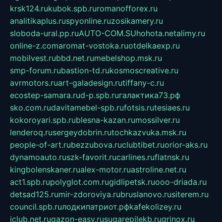
krsk124.ru
kubok.spb.ru
romanofforex.ru
analitikaplus.ru
spyonline.ru
zosikamery.ru
sloboda-ural.pp.ru
AUTO-COM.SU
hohota.net
alimy.ru
online-z.com
aromat-vostoka.ru
otdelkaexp.ru
mobilvest.ru
bbd.net.ru
mebelshop.msk.ru
smp-forum.ru
bastion-td.ru
kosmoscreative.ru
avrmotors.ru
art-galadesign.ru
tiffany-c.ru
ecostep-samara.ru
d-p.spb.ru
галактика73.рф
sko.com.ru
davitamebel-spb.ru
fotsis.ru
tesiaes.ru
kokoroyari.spb.ru
blesna-kazan.ru
mossilver.ru
lenderoq.ru
sergeydobrin.ru
tochkazvuka.msk.ru
people-of-art.ru
bezzubova.ru
clubtibet.ru
orior-aks.ru
dynamoauto.ru
szk-favorit.ru
carlines.ru
flatnsk.ru
kingbolenskaner.ru
alex-motor.ru
astroline.net.ru
act1.spb.ru
polyglot.com.ru
gidlipetsk.ru
ooo-driada.ru
detsad125.ru
mir-zdoroviya.ru
bruslanovo.ru
siterem.ru
council.spb.ru
лодкипатриот.рф
kafekolizey.ru
iclub.net.ru
gazon-easy.ru
sugarepilekb.ru
grinox.ru