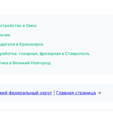
устройство в Омск
льчик
водители в Красноярск
работка: токарная, фрезерная в Ставрополь
птика в Великий Новгород
ский федеральный округ
|
Главная страница
→