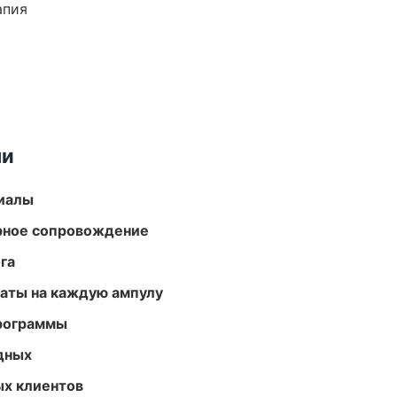
апия
ми
риалы
урное сопровождение
га
аты на каждую ампулу
программы
одных
ых клиентов