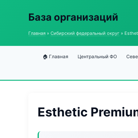
База организаций
Главная
»
Сибирский федеральный округ
» Esthe
🏠 Главная
Центральный ФО
Севе
Esthetic Premi