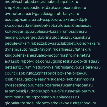
mobilvest.ru
bbd.net.ru
mebelshop.msk.ru
smp-forum.ru
bastion-td.ru
kosmoscreative.ru
avrmotors.ru
art-galadesign.ru
tiffany-c.ru
ecostep-samara.ru
d-p.spb.ru
галактика73.рф
sko.com.ru
davitamebel-spb.ru
fotsis.ru
tesiaes.ru
kokoroyari.spb.ru
blesna-kazan.ru
mossilver.ru
lenderoq.ru
sergeydobrin.ru
tochkazvuka.msk.ru
people-of-art.ru
bezzubova.ru
clubtibet.ru
orior-aks.ru
dynamoauto.ru
szk-favorit.ru
carlines.ru
flatnsk.ru
kingbolenskaner.ru
alex-motor.ru
astroline.net.ru
act1.spb.ru
polyglot.com.ru
gidlipetsk.ru
ooo-driada.ru
detsad125.ru
mir-zdoroviya.ru
bruslanovo.ru
siterem.ru
council.spb.ru
лодкипатриот.рф
kafekolizey.ru
iclub.net.ru
gazon-easy.ru
sugarepilekb.ru
grinox.ru
pylesostineco.ru
msts-ozarenie.ru
kameryjooan.ru
artemovskij.ru
dopler.spb.ru
aid70.ru
metall-perm.ru
ndm.msk.ru
ratingzooshop.ru
apiaccess.ru
globalautotrade.info
bezverhovskoe.ru
drsschool.ru