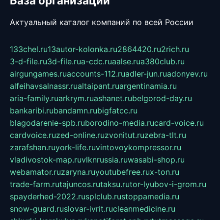
База организаций
Актуальный каталог компаний по всей России
133chel.ru
13autor-kolonka.ru
2864420.ru
2rich.ru
3-d-file.ru
3d-file.ru
a-cdc.ru
aalse.ru
a380club.ru
airgungames.ru
accounts-112.ru
adler-jun.ru
adonyev.ru
alfeihavsalnassr.ru
altaipant.ru
argentinamia.ru
aria-family.ru
arkrym.ru
ashanet.ru
belgorod-day.ru
bankaribi.ru
bandamn.ru
bigfatcc.ru
blagodarenie-spb.ru
borodino-media.ru
card-voice.ru
cardvoice.ru
zed-online.ru
zvonitut.ru
zebra-tlt.ru
zarafshan.ru
york-life.ru
vintovoykompressor.ru
vladivostok-map.ru
vlknrussia.ru
wasabi-shop.ru
webamator.ru
zaryna.ru
youtubefree.ru
x-ton.ru
trade-farm.ru
tajuncos.ru
taksu.ru
tor-lyubov-i-grom.ru
spayderhed-2022.ru
splclub.ru
stoppamedia.ru
snow-guard.ru
slovar-ivrit.ru
cleanmedicine.ru