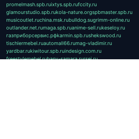
promelmash.spb.ru
ixtys.spb.ru
fccity.ru
glamourstudio.spb.ru
kola-nature.org
spbmaster.spb.ru
musicoutlet.ru
china.msk.ru
bulldog.su
grimm-online.ru
outlander.net.ru
maga.spb.ru
anime-sell.ru
keseloy.ru
газприборсервис.рф
karmin.spb.ru
shekswood.ru
tischlermebel.ru
automall66.ru
mag-vladimir.ru
yardbar.ru
kiwitour.spb.ru
indesign.com.ru
freestylemebel.ru
bany-samara.ru
rsei.ru
naidisvoyput.ru
mgsn-invest.ru
ipkamerasannce.ru
alicante-house.ru
ibelka74.ru
cozyhouse.info
vlkargalev-studio.ru
700mb.ru
figura-ufa.ru
alina-live.ru
belarusiannews.ru
womenknow.ru
dos-vniimk.ru
sega.net.ru
dv.net.ru
phenomenonsofhistory.com
telesputnik.net.ru
wall.pp.ru
pylesosroidmi.ru
gtc-clan.ru
cligs.ru
bibikazap.ru
popova.org.ru
netwhistler.spb.ru
bellvil.ru
bonzon.ru
iss-vladik.ru
defiparis.net.ru
las-gryzas.ru
amku.ru
electednews.spb.ru
feather.org.ru
spar72.ru
tankiigri.ru