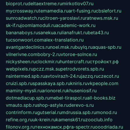
bioprot.ru
deltaextreme.ru
mirkotlov07.ru
mycrossway.ru
temamedia.ru
art-fusing.ru
cbslefort.ru
sunroadwatch.ru
citroen-yaroslavl.ru
ratnews.msk.ru
sk-if.ru
joomlamoduli.ru
academic-work.ru
bananaboys.ru
sanekua.ru
lianafrukt.ru
beta43.ru
tucsonwoori.com
alex-translation.ru
avantgardeclinics.ru
noel.msk.ru
buylq.ru
aquas-spb.ru
vilnerivne.com
bobry-2.ru
vtoroe-solnce.ru
nickysheen.ru
clockmir.ru
huntercraft.ru
стройокт.рф
webpixels.ru
pczz.msk.su
petrodvorets.spb.ru
nsintermed.spb.ru
avtovirazh-24.ru
jazzq.ru
czecot.ru
cruizi.spb.ru
spasskaya.spb.ru
kniris.ru
vkpeople.com
maminy-mysli.ru
arionorel.ru
khuseniosif.ru
dotmediacup.spb.ru
mebel-tiraspol.ru
all-books.biz
vmauto.spb.ru
shop-astyle.ru
derevo-s.ru
contrinform.ru
gutserial.ru
mdrussia.spb.ru
monod.ru
refine.org.ru
uk-krein.ru
kamensk61.ru
zooclub.info
filonov.org.ru
технокамск.рф
ra-spectr.ru
ooodriada.ru