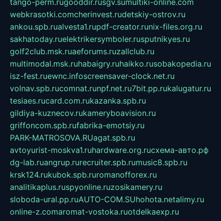
tango-perm.ru
gooddir.ru
sgv.su
multiki-online.com
webkrasotki.com
cherinvest.ru
detskiy-ostrov.ru
ankou.spb.ru
alvesta1.ru
pdf-creator.ru
nix-files.org.ru
sakhatoday.ru
elektrikersymboler.ru
sputnikyes.ru
golf2club.msk.ru
aeforums.ru
zallclub.ru
multimodal.msk.ru
habaigry.ru
haikko.ru
sobakopedia.ru
isz-fest.ru
ewnc.info
screensaver-clock.net.ru
volnav.spb.ru
comnat.ru
npf.net.ru
7bit.pp.ru
kalugatur.ru
tesiaes.ru
card.com.ru
kazanka.spb.ru
gildiya-kuznecov.ru
kameryboavision.ru
griffoncom.spb.ru
fabrika-emotsiy.ru
PARK-MATROSOVA.RU
agat.spb.ru
avtoyurist-moskva1.ru
hardware.org.ru
схема-авто.рф
dg-lab.ru
angrup.ru
recruiter.spb.ru
music8.spb.ru
krsk124.ru
kubok.spb.ru
romanofforex.ru
analitikaplus.ru
spyonline.ru
zosikamery.ru
sloboda-ural.pp.ru
AUTO-COM.SU
hohota.net
alimy.ru
online-z.com
aromat-vostoka.ru
otdelkaexp.ru