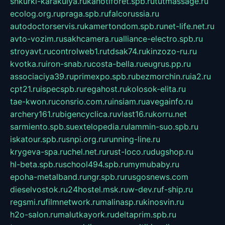
shkurki-karakulya.ru
kanotiforet.spb.ru
tutmassage.ru
ecolog.org.ru
praga.spb.ru
falcorussia.ru
autodoctorservis.ru
kamertondom.spb.ru
net-life.net.ru
avto-vozim.ru
sakhcamera.ru
alliance-electro.spb.ru
stroyavt.ru
controlweb1.ru
tdsak74.ru
kinzozo-ru.ru
kvotka.ru
iron-snab.ru
costa-bella.ru
eugrus.pp.ru
associaciya39.ru
primexpo.spb.ru
bezmorchin.ru
ia2.ru
cpt21.ru
ispecspb.ru
regahost.ru
kolosok-elita.ru
tae-kwon.ru
consrio.com.ru
insiam.ru
avegainfo.ru
archery161.ru
bigencyclica.ru
vlast16.ru
korru.net
sarmiento.spb.su
extelopedia.ru
lammin-suo.spb.ru
iskatour.spb.ru
snpi.org.ru
running-line.ru
krygeva-spa.ru
chel.net.ru
rust-loco.ru
dugshop.ru
hl-beta.spb.ru
school494.spb.ru
mymubaby.ru
epoha-metalband.ru
ngr.spb.ru
rusgosnews.com
dieselvostok.ru
24hostel.msk.ru
w-dev.ru
f-ship.ru
regsmi.ru
filmnetwork.ru
malinasp.ru
kinosvin.ru
h2o-salon.ru
malutkayork.ru
deltaprim.spb.ru