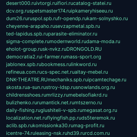
desert000.ru
ivtorgi.ru
ifiori.ru
catalog-statei.ru
dcv.org.ru
spetsmaster174.ru
ipkameryhiseeu.ru
dum26.ru
ruspol.spb.ru
fr-opendp.ru
kam-solnyshko.ru
cheyenne-arapaho.ru
sevzapmetal.spb.ru
ted-lapidus.spb.ru
parasite-eliminator.ru
sigma-complete.ru
modernworld.ru
dama-moda.ru
eholot-group.ru
sk-nvkz.ru
DRONGOLD.RU
democratia2.ru
i-farmer.ru
mass-sport.org
jablonex.spb.ru
bookmess.ru
linkword.ru
refineua.com.ru
cs-spec.net.ru
altay-mebel.ru
DNK-THEATRE.RU
mechaniks.spb.ru
ipcamtechage.ru
skosta.ru
a-sun.ru
stroy-ldsp.ru
snowlands.org.ru
childrensshoes.ru
mrlizzy.ru
mebelsofiakrd.ru
bulizhenko.ru
rumantick.net.ru
mtszerno.ru
daily-fishing.ru
glushiteli-v-spb.ru
megasat.org.ru
localization.net.ru
flyingfish.pp.ru
ds5teremok.ru
aclib.spb.ru
komissionka30.ru
mag-profit.ru
icentre-74.ru
leasing-nsk.ru
hd39.ru
rcd.com.ru