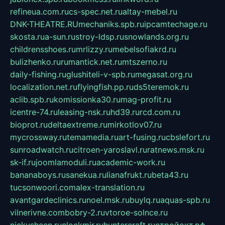
refineua.com.ru
cs-spec.net.ru
altay-mebel.ru
DNK-THEATRE.RU
mechaniks.spb.ru
ipcamtechage.ru
skosta.ru
a-sun.ru
stroy-ldsp.ru
snowlands.org.ru
childrensshoes.ru
mrlizzy.ru
mebelsofiakrd.ru
bulizhenko.ru
rumantick.net.ru
mtszerno.ru
daily-fishing.ru
glushiteli-v-spb.ru
megasat.org.ru
localization.net.ru
flyingfish.pp.ru
ds5teremok.ru
aclib.spb.ru
komissionka30.ru
mag-profit.ru
icentre-74.ru
leasing-nsk.ru
hd39.ru
rcd.com.ru
bioprot.ru
deltaextreme.ru
mirkotlov07.ru
mycrossway.ru
temamedia.ru
art-fusing.ru
cbslefort.ru
sunroadwatch.ru
citroen-yaroslavl.ru
ratnews.msk.ru
sk-if.ru
joomlamoduli.ru
academic-work.ru
bananaboys.ru
sanekua.ru
lianafrukt.ru
beta43.ru
tucsonwoori.com
alex-translation.ru
avantgardeclinics.ru
noel.msk.ru
buylq.ru
aquas-spb.ru
vilnerivne.com
bobry-2.ru
vtoroe-solnce.ru