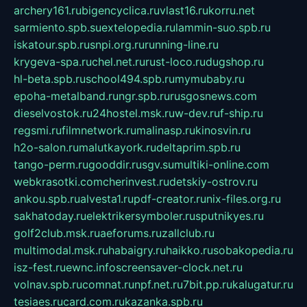
archery161.ru
bigencyclica.ru
vlast16.ru
korru.net
sarmiento.spb.su
extelopedia.ru
lammin-suo.spb.ru
iskatour.spb.ru
snpi.org.ru
running-line.ru
krygeva-spa.ru
chel.net.ru
rust-loco.ru
dugshop.ru
hl-beta.spb.ru
school494.spb.ru
mymubaby.ru
epoha-metalband.ru
ngr.spb.ru
rusgosnews.com
dieselvostok.ru
24hostel.msk.ru
w-dev.ru
f-ship.ru
regsmi.ru
filmnetwork.ru
malinasp.ru
kinosvin.ru
h2o-salon.ru
malutkayork.ru
deltaprim.spb.ru
tango-perm.ru
gooddir.ru
sgv.su
multiki-online.com
webkrasotki.com
cherinvest.ru
detskiy-ostrov.ru
ankou.spb.ru
alvesta1.ru
pdf-creator.ru
nix-files.org.ru
sakhatoday.ru
elektrikersymboler.ru
sputnikyes.ru
golf2club.msk.ru
aeforums.ru
zallclub.ru
multimodal.msk.ru
habaigry.ru
haikko.ru
sobakopedia.ru
isz-fest.ru
ewnc.info
screensaver-clock.net.ru
volnav.spb.ru
comnat.ru
npf.net.ru
7bit.pp.ru
kalugatur.ru
tesiaes.ru
card.com.ru
kazanka.spb.ru