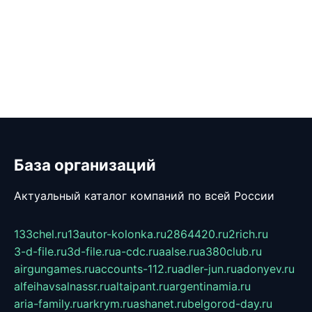
База организаций
Актуальный каталог компаний по всей России
133chel.ru
13autor-kolonka.ru
2864420.ru
2rich.ru
3-d-file.ru
3d-file.ru
a-cdc.ru
aalse.ru
a380club.ru
airgungames.ru
accounts-112.ru
adler-jun.ru
adonyev.ru
alfeihavsalnassr.ru
altaipant.ru
argentinamia.ru
aria-family.ru
arkrym.ru
ashanet.ru
belgorod-day.ru