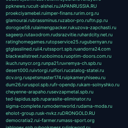
ppknews.ru
cult-alshei.ru
JAPANRUSSIA.RU
proekciyamebel.ru
imper-finans.ru
rim.org.ru
glamourai.ru
brassminus.ru
zabor-pro.ru
ftn.pp.ru
dorogoe58.ru
laimengpacker.ru
kuzova-zapchasti.ru
sageerp.ru
taxodrom.ru
dsrazvitie.ru
hardcity.net.ru
ratinghomegames.ru
topservice25.ru
gubernyan.ru
gtglasslined.ru
ii4.ru
tssport.spb.ru
andorra24.com
blackwallstreet.ru
oboimos.ru
optim-doors.com.ru
ikuch.ru
nycr.org.ru
npa21.ru
vremya-ch.spb.ru
desert000.ru
ivtorgi.ru
ifiori.ru
catalog-statei.ru
dcv.org.ru
spetsmaster174.ru
ipkameryhiseeu.ru
dum26.ru
ruspol.spb.ru
fr-opendp.ru
kam-solnyshko.ru
cheyenne-arapaho.ru
sevzapmetal.spb.ru
ted-lapidus.spb.ru
parasite-eliminator.ru
sigma-complete.ru
modernworld.ru
dama-moda.ru
eholot-group.ru
sk-nvkz.ru
DRONGOLD.RU
democratia2.ru
i-farmer.ru
mass-sport.org
jablonex.spb.ru
bookmess.ru
linkword.ru