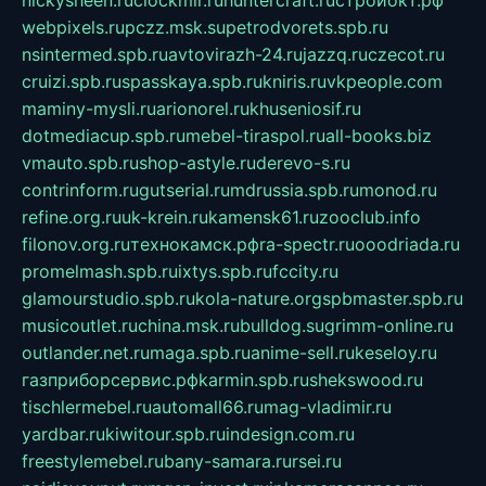
nickysheen.ru
clockmir.ru
huntercraft.ru
стройокт.рф
webpixels.ru
pczz.msk.su
petrodvorets.spb.ru
nsintermed.spb.ru
avtovirazh-24.ru
jazzq.ru
czecot.ru
cruizi.spb.ru
spasskaya.spb.ru
kniris.ru
vkpeople.com
maminy-mysli.ru
arionorel.ru
khuseniosif.ru
dotmediacup.spb.ru
mebel-tiraspol.ru
all-books.biz
vmauto.spb.ru
shop-astyle.ru
derevo-s.ru
contrinform.ru
gutserial.ru
mdrussia.spb.ru
monod.ru
refine.org.ru
uk-krein.ru
kamensk61.ru
zooclub.info
filonov.org.ru
технокамск.рф
ra-spectr.ru
ooodriada.ru
promelmash.spb.ru
ixtys.spb.ru
fccity.ru
glamourstudio.spb.ru
kola-nature.org
spbmaster.spb.ru
musicoutlet.ru
china.msk.ru
bulldog.su
grimm-online.ru
outlander.net.ru
maga.spb.ru
anime-sell.ru
keseloy.ru
газприборсервис.рф
karmin.spb.ru
shekswood.ru
tischlermebel.ru
automall66.ru
mag-vladimir.ru
yardbar.ru
kiwitour.spb.ru
indesign.com.ru
freestylemebel.ru
bany-samara.ru
rsei.ru