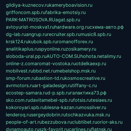
gildiya-kuznecov.ru
kameryboavision.ru
griffoncom.spb.ru
fabrika-emotsiy.ru
PARK-MATROSOVA.RU
agat.spb.ru
avtoyurist-moskva1.ru
hardware.org.ru
схема-авто.рф
dg-lab.ru
angrup.ru
recruiter.spb.ru
music8.spb.ru
krsk124.ru
kubok.spb.ru
romanofforex.ru
analitikaplus.ru
spyonline.ru
zosikamery.ru
sloboda-ural.pp.ru
AUTO-COM.SU
hohota.net
alimy.ru
online-z.com
aromat-vostoka.ru
otdelkaexp.ru
mobilvest.ru
bbd.net.ru
mebelshop.msk.ru
smp-forum.ru
bastion-td.ru
kosmoscreative.ru
avrmotors.ru
art-galadesign.ru
tiffany-c.ru
ecostep-samara.ru
d-p.spb.ru
галактика73.рф
sko.com.ru
davitamebel-spb.ru
fotsis.ru
tesiaes.ru
kokoroyari.spb.ru
blesna-kazan.ru
mossilver.ru
lenderoq.ru
sergeydobrin.ru
tochkazvuka.msk.ru
people-of-art.ru
bezzubova.ru
clubtibet.ru
orior-aks.ru
dynamoauto.ru
szk-favorit.ru
carlines.ru
flatnsk.ru