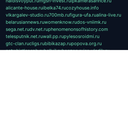
naidisvoyput.ru
mgsn-invest.ru
ipkamerasannce.ru
alicante-house.ru
ibelka74.ru
cozyhouse.info
vlkargalev-studio.ru
700mb.ru
figura-ufa.ru
alina-live.ru
belarusiannews.ru
womenknow.ru
dos-vniimk.ru
sega.net.ru
dv.net.ru
phenomenonsofhistory.com
telesputnik.net.ru
wall.pp.ru
pylesosroidmi.ru
gtc-clan.ru
cligs.ru
bibikazap.ru
popova.org.ru
netwhistler.spb.ru
bellvil.ru
bonzon.ru
iss-vladik.ru
defiparis.net.ru
las-gryzas.ru
amku.ru
electednews.spb.ru
feather.org.ru
spar72.ru
tankiigri.ru
dominus.com.ru
ibtree.ru
sanykool.pp.ru
unixlib.org.ru
menatep.spb.ru
gartenterrassen.ru
printeka.ru
skvozilka.com.ru
parkovka-pub.ru
lovemobi.ru
art-ru.ru
emulatorz.com.ru
alucomp.com.ru
tatforum.com.ru
alternativa-profi.ru
dermakler.ru
artsurvey.ru
aredir.ru
khimspas.ru
centr-maxi.ru
2018r.ru
bort-stomer-defort.ru
professional2.ru
gibsons.ru
artselena.ru
art-pilot.ru
ingredient.spb.ru