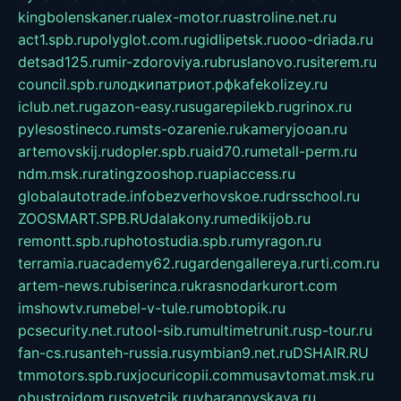
kingbolenskaner.ru
alex-motor.ru
astroline.net.ru
act1.spb.ru
polyglot.com.ru
gidlipetsk.ru
ooo-driada.ru
detsad125.ru
mir-zdoroviya.ru
bruslanovo.ru
siterem.ru
council.spb.ru
лодкипатриот.рф
kafekolizey.ru
iclub.net.ru
gazon-easy.ru
sugarepilekb.ru
grinox.ru
pylesostineco.ru
msts-ozarenie.ru
kameryjooan.ru
artemovskij.ru
dopler.spb.ru
aid70.ru
metall-perm.ru
ndm.msk.ru
ratingzooshop.ru
apiaccess.ru
globalautotrade.info
bezverhovskoe.ru
drsschool.ru
ZOOSMART.SPB.RU
dalakony.ru
medikijob.ru
remontt.spb.ru
photostudia.spb.ru
myragon.ru
terramia.ru
academy62.ru
gardengallereya.ru
rti.com.ru
artem-news.ru
biserinca.ru
krasnodarkurort.com
imshowtv.ru
mebel-v-tule.ru
mobtopik.ru
pcsecurity.net.ru
tool-sib.ru
multimetrunit.ru
sp-tour.ru
fan-cs.ru
santeh-russia.ru
symbian9.net.ru
DSHAIR.RU
tmmotors.spb.ru
xjocuricopii.com
musavtomat.msk.ru
obustrojdom.ru
sovetcik.ru
ybaranovskaya.ru