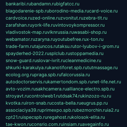
bankaribi.ru
bandamn.ru
bigfatcc.ru
blagodarenie-spb.ru
borodino-media.ru
card-voice.ru
cardvoice.ru
zed-online.ru
zvonitut.ru
zebra-tlt.ru
zarafshan.ru
york-life.ru
vintovoykompressor.ru
vladivostok-map.ru
vlknrussia.ru
wasabi-shop.ru
webamator.ru
zaryna.ru
youtubefree.ru
x-ton.ru
trade-farm.ru
tajuncos.ru
taksu.ru
tor-lyubov-i-grom.ru
spayderhed-2022.ru
splclub.ru
stoppamedia.ru
snow-guard.ru
slovar-ivrit.ru
cleanmedicine.ru
shkurki-karakulya.ru
kanotiforet.spb.ru
tutmassage.ru
ecolog.org.ru
praga.spb.ru
falcorussia.ru
autodoctorservis.ru
kamertondom.spb.ru
net-life.net.ru
avto-vozim.ru
sakhcamera.ru
alliance-electro.spb.ru
stroyavt.ru
controlweb1.ru
tdsak74.ru
kinzozo-ru.ru
kvotka.ru
iron-snab.ru
costa-bella.ru
eugrus.pp.ru
associaciya39.ru
primexpo.spb.ru
bezmorchin.ru
ia2.ru
cpt21.ru
ispecspb.ru
regahost.ru
kolosok-elita.ru
tae-kwon.ru
consrio.com.ru
insiam.ru
avegainfo.ru