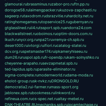
glamourai.ru
brassminus.ru
zabor-pro.ru
ftn.pp.ru
dorogoe58.ru
laimengpacker.ru
kuzova-zapchasti.ru
sageerp.ru
taxodrom.ru
dsrazvitie.ru
hardcity.net.ru
ratinghomegames.ru
topservice25.ru
gubernyan.ru
gtglasslined.ru
ii4.ru
tssport.spb.ru
andorra24.com
blackwallstreet.ru
oboimos.ru
optim-doors.com.ru
ikuch.ru
nycr.org.ru
npa21.ru
vremya-ch.spb.ru
desert000.ru
ivtorgi.ru
ifiori.ru
catalog-statei.ru
dcv.org.ru
spetsmaster174.ru
ipkameryhiseeu.ru
dum26.ru
ruspol.spb.ru
fr-opendp.ru
kam-solnyshko.ru
cheyenne-arapaho.ru
sevzapmetal.spb.ru
ted-lapidus.spb.ru
parasite-eliminator.ru
sigma-complete.ru
modernworld.ru
dama-moda.ru
eholot-group.ru
sk-nvkz.ru
DRONGOLD.RU
democratia2.ru
i-farmer.ru
mass-sport.org
jablonex.spb.ru
bookmess.ru
linkword.ru
refineua.com.ru
cs-spec.net.ru
altay-mebel.ru
DNK-THEATRE.RU
mechaniks.spb.ru
ipcamtechage.ru