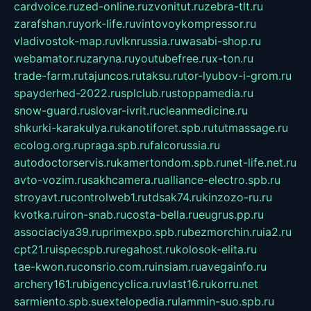
cardvoice.ru
zed-online.ru
zvonitut.ru
zebra-tlt.ru
zarafshan.ru
york-life.ru
vintovoykompressor.ru
vladivostok-map.ru
vlknrussia.ru
wasabi-shop.ru
webamator.ru
zaryna.ru
youtubefree.ru
x-ton.ru
trade-farm.ru
tajuncos.ru
taksu.ru
tor-lyubov-i-grom.ru
spayderhed-2022.ru
splclub.ru
stoppamedia.ru
snow-guard.ru
slovar-ivrit.ru
cleanmedicine.ru
shkurki-karakulya.ru
kanotiforet.spb.ru
tutmassage.ru
ecolog.org.ru
praga.spb.ru
falcorussia.ru
autodoctorservis.ru
kamertondom.spb.ru
net-life.net.ru
avto-vozim.ru
sakhcamera.ru
alliance-electro.spb.ru
stroyavt.ru
controlweb1.ru
tdsak74.ru
kinzozo-ru.ru
kvotka.ru
iron-snab.ru
costa-bella.ru
eugrus.pp.ru
associaciya39.ru
primexpo.spb.ru
bezmorchin.ru
ia2.ru
cpt21.ru
ispecspb.ru
regahost.ru
kolosok-elita.ru
tae-kwon.ru
consrio.com.ru
insiam.ru
avegainfo.ru
archery161.ru
bigencyclica.ru
vlast16.ru
korru.net
sarmiento.spb.su
extelopedia.ru
lammin-suo.spb.ru