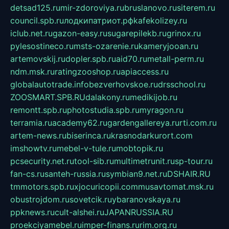
detsad125.ru
mir-zdoroviya.ru
bruslanovo.ru
siterem.ru
council.spb.ru
лодкипатриот.рф
kafekolizey.ru
iclub.net.ru
gazon-easy.ru
sugarepilekb.ru
grinox.ru
pylesostineco.ru
msts-ozarenie.ru
kameryjooan.ru
artemovskij.ru
dopler.spb.ru
aid70.ru
metall-perm.ru
ndm.msk.ru
ratingzooshop.ru
apiaccess.ru
globalautotrade.info
bezverhovskoe.ru
drsschool.ru
ZOOSMART.SPB.RU
dalakony.ru
medikijob.ru
remontt.spb.ru
photostudia.spb.ru
myragon.ru
terramia.ru
academy62.ru
gardengallereya.ru
rti.com.ru
artem-news.ru
biserinca.ru
krasnodarkurort.com
imshowtv.ru
mebel-v-tule.ru
mobtopik.ru
pcsecurity.net.ru
tool-sib.ru
multimetrunit.ru
sp-tour.ru
fan-cs.ru
santeh-russia.ru
symbian9.net.ru
DSHAIR.RU
tmmotors.spb.ru
xjocuricopii.com
musavtomat.msk.ru
obustrojdom.ru
sovetcik.ru
ybaranovskaya.ru
ppknews.ru
cult-alshei.ru
JAPANRUSSIA.RU
proekciyamebel.ru
imper-finans.ru
rim.org.ru