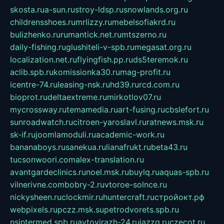
skosta.ru
a-sun.ru
stroy-ldsp.ru
snowlands.org.ru
childrensshoes.ru
mrlizzy.ru
mebelsofiakrd.ru
bulizhenko.ru
rumantick.net.ru
mtszerno.ru
daily-fishing.ru
glushiteli-v-spb.ru
megasat.org.ru
localization.net.ru
flyingfish.pp.ru
ds5teremok.ru
aclib.spb.ru
komissionka30.ru
mag-profit.ru
icentre-74.ru
leasing-nsk.ru
hd39.ru
rcd.com.ru
bioprot.ru
deltaextreme.ru
mirkotlov07.ru
mycrossway.ru
temamedia.ru
art-fusing.ru
cbslefort.ru
sunroadwatch.ru
citroen-yaroslavl.ru
ratnews.msk.ru
sk-if.ru
joomlamoduli.ru
academic-work.ru
bananaboys.ru
sanekua.ru
lianafrukt.ru
beta43.ru
tucsonwoori.com
alex-translation.ru
avantgardeclinics.ru
noel.msk.ru
buylq.ru
aquas-spb.ru
vilnerivne.com
bobry-2.ru
vtoroe-solnce.ru
nickysheen.ru
clockmir.ru
huntercraft.ru
стройокт.рф
webpixels.ru
pczz.msk.su
petrodvorets.spb.ru
nsintermed.spb.ru
avtovirazh-24.ru
jazzq.ru
czecot.ru