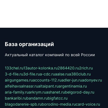
База организаций
Актуальный каталог компаний по всей России
133chel.ru
13autor-kolonka.ru
2864420.ru
2rich.ru
3-d-file.ru
3d-file.ru
a-cdc.ru
aalse.ru
a380club.ru
airgungames.ru
accounts-112.ru
adler-jun.ru
adonyev.ru
alfeihavsalnassr.ru
altaipant.ru
argentinamia.ru
aria-family.ru
arkrym.ru
ashanet.ru
belgorod-day.ru
bankaribi.ru
bandamn.ru
bigfatcc.ru
blagodarenie-spb.ru
borodino-media.ru
card-voice.ru