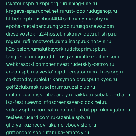
iskatour.spb.ru
snpi.org.ru
running-line.ru
krygeva-spa.ru
chel.net.ru
rust-loco.ru
dugshop.ru
hl-beta.spb.ru
school494.spb.ru
mymubaby.ru
epoha-metalband.ru
ngr.spb.ru
rusgosnews.com
dieselvostok.ru
24hostel.msk.ru
w-dev.ru
f-ship.ru
regsmi.ru
filmnetwork.ru
malinasp.ru
kinosvin.ru
h2o-salon.ru
malutkayork.ru
deltaprim.spb.ru
tango-perm.ru
gooddir.ru
sgv.su
multiki-online.com
webkrasotki.com
cherinvest.ru
detskiy-ostrov.ru
ankou.spb.ru
alvesta1.ru
pdf-creator.ru
nix-files.org.ru
sakhatoday.ru
elektrikersymboler.ru
sputnikyes.ru
golf2club.msk.ru
aeforums.ru
zallclub.ru
multimodal.msk.ru
habaigry.ru
haikko.ru
sobakopedia.ru
isz-fest.ru
ewnc.info
screensaver-clock.net.ru
volnav.spb.ru
comnat.ru
npf.net.ru
7bit.pp.ru
kalugatur.ru
tesiaes.ru
card.com.ru
kazanka.spb.ru
gildiya-kuznecov.ru
kameryboavision.ru
griffoncom.spb.ru
fabrika-emotsiy.ru