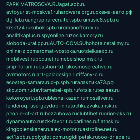
PARK-MATROSOVA.RU
agat.spb.ru
avtoyurist-moskva1.ru
hardware.org.ru
схема-авто.рф
dg-lab.ru
angrup.ru
recruiter.spb.ru
music8.spb.ru
krsk124.ru
kubok.spb.ru
romanofforex.ru
analitikaplus.ru
spyonline.ru
zosikamery.ru
sloboda-ural.pp.ru
AUTO-COM.SU
hohota.net
alimy.ru
online-z.com
aromat-vostoka.ru
otdelkaexp.ru
mobilvest.ru
bbd.net.ru
mebelshop.msk.ru
smp-forum.ru
bastion-td.ru
kosmoscreative.ru
avrmotors.ru
art-galadesign.ru
tiffany-c.ru
ecostep-samara.ru
d-p.spb.ru
галактика73.рф
sko.com.ru
davitamebel-spb.ru
fotsis.ru
tesiaes.ru
kokoroyari.spb.ru
blesna-kazan.ru
mossilver.ru
lenderoq.ru
sergeydobrin.ru
tochkazvuka.msk.ru
people-of-art.ru
bezzubova.ru
clubtibet.ru
orior-aks.ru
dynamoauto.ru
szk-favorit.ru
carlines.ru
flatnsk.ru
kingbolenskaner.ru
alex-motor.ru
astroline.net.ru
act1.spb.ru
polyglot.com.ru
gidlipetsk.ru
ooo-driada.ru