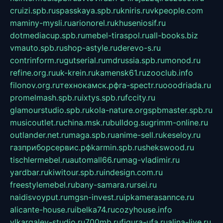
cruizi.spb.ru
spasskaya.spb.ru
kniris.ru
vkpeople.com
maminy-mysli.ru
arionorel.ru
khuseniosif.ru
dotmediacup.spb.ru
mebel-tiraspol.ru
all-books.biz
vmauto.spb.ru
shop-astyle.ru
derevo-s.ru
contrinform.ru
gutserial.ru
mdrussia.spb.ru
monod.ru
refine.org.ru
uk-krein.ru
kamensk61.ru
zooclub.info
filonov.org.ru
технокамск.рф
ra-spectr.ru
ooodriada.ru
promelmash.spb.ru
ixtys.spb.ru
fccity.ru
glamourstudio.spb.ru
kola-nature.org
spbmaster.spb.ru
musicoutlet.ru
china.msk.ru
bulldog.su
grimm-online.ru
outlander.net.ru
maga.spb.ru
anime-sell.ru
keseloy.ru
газприборсервис.рф
karmin.spb.ru
shekswood.ru
tischlermebel.ru
automall66.ru
mag-vladimir.ru
yardbar.ru
kiwitour.spb.ru
indesign.com.ru
freestylemebel.ru
bany-samara.ru
rsei.ru
naidisvoyput.ru
mgsn-invest.ru
ipkamerasannce.ru
alicante-house.ru
ibelka74.ru
cozyhouse.info
vlkargalev-studio.ru
700mb.ru
figura-ufa.ru
alina-live.ru