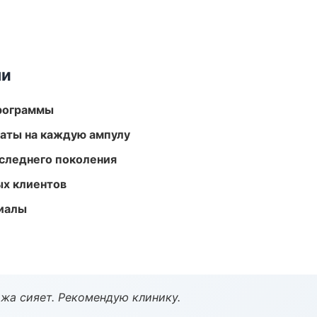
ми
программы
аты на каждую ампулу
следнего поколения
ых клиентов
риалы
жа сияет. Рекомендую клинику.