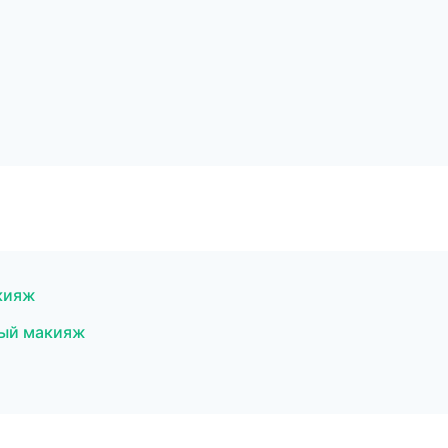
акияж
ный макияж