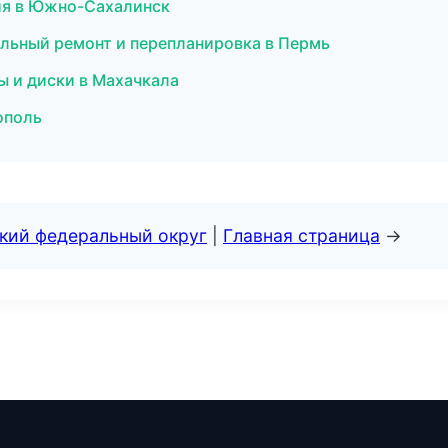
гия в Южно-Сахалинск
альный ремонт и перепланировка в Пермь
ы и диски в Махачкала
рополь
ский федеральный округ
|
Главная страница
→