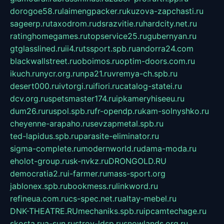
dorogoe58.ru
laimengpacker.ru
kuzova-zapchasti.ru
sageerp.ru
taxodrom.ru
dsrazvitie.ru
hardcity.net.ru
ratinghomegames.ru
topservice25.ru
gubernyan.ru
gtglasslined.ru
ii4.ru
tssport.spb.ru
andorra24.com
blackwallstreet.ru
oboimos.ru
optim-doors.com.ru
ikuch.ru
nycr.org.ru
npa21.ru
vremya-ch.spb.ru
desert000.ru
ivtorgi.ru
ifiori.ru
catalog-statei.ru
dcv.org.ru
spetsmaster174.ru
ipkameryhiseeu.ru
dum26.ru
ruspol.spb.ru
fr-opendp.ru
kam-solnyshko.ru
cheyenne-arapaho.ru
sevzapmetal.spb.ru
ted-lapidus.spb.ru
parasite-eliminator.ru
sigma-complete.ru
modernworld.ru
dama-moda.ru
eholot-group.ru
sk-nvkz.ru
DRONGOLD.RU
democratia2.ru
i-farmer.ru
mass-sport.org
jablonex.spb.ru
bookmess.ru
linkword.ru
refineua.com.ru
cs-spec.net.ru
altay-mebel.ru
DNK-THEATRE.RU
mechaniks.spb.ru
ipcamtechage.ru
skosta.ru
a-sun.ru
stroy-ldsp.ru
snowlands.org.ru