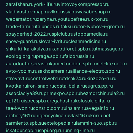
zarafshan.ru
york-life.ru
vintovoykompressor.ru
vladivostok-map.ru
vlknrussia.ru
wasabi-shop.ru
webamator.ru
zaryna.ru
youtubefree.ru
x-ton.ru
trade-farm.ru
tajuncos.ru
taksu.ru
tor-lyubov-i-grom.ru
spayderhed-2022.ru
splclub.ru
stoppamedia.ru
snow-guard.ru
slovar-ivrit.ru
cleanmedicine.ru
shkurki-karakulya.ru
kanotiforet.spb.ru
tutmassage.ru
ecolog.org.ru
praga.spb.ru
falcorussia.ru
autodoctorservis.ru
kamertondom.spb.ru
net-life.net.ru
avto-vozim.ru
sakhcamera.ru
alliance-electro.spb.ru
stroyavt.ru
controlweb1.ru
tdsak74.ru
kinzozo-ru.ru
kvotka.ru
iron-snab.ru
costa-bella.ru
eugrus.pp.ru
associaciya39.ru
primexpo.spb.ru
bezmorchin.ru
ia2.ru
cpt21.ru
ispecspb.ru
regahost.ru
kolosok-elita.ru
tae-kwon.ru
consrio.com.ru
insiam.ru
avegainfo.ru
archery161.ru
bigencyclica.ru
vlast16.ru
korru.net
sarmiento.spb.su
extelopedia.ru
lammin-suo.spb.ru
iskatour.spb.ru
snpi.org.ru
running-line.ru