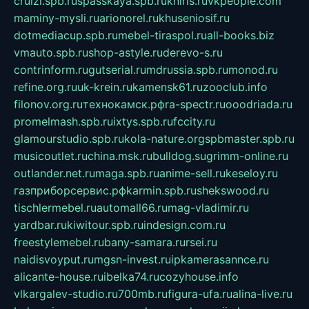
cruizi.spb.ru
spasskaya.spb.ru
kniris.ru
vkpeople.com
maminy-mysli.ru
arionorel.ru
khuseniosif.ru
dotmediacup.spb.ru
mebel-tiraspol.ru
all-books.biz
vmauto.spb.ru
shop-astyle.ru
derevo-s.ru
contrinform.ru
gutserial.ru
mdrussia.spb.ru
monod.ru
refine.org.ru
uk-krein.ru
kamensk61.ru
zooclub.info
filonov.org.ru
технокамск.рф
ra-spectr.ru
ooodriada.ru
promelmash.spb.ru
ixtys.spb.ru
fccity.ru
glamourstudio.spb.ru
kola-nature.org
spbmaster.spb.ru
musicoutlet.ru
china.msk.ru
bulldog.su
grimm-online.ru
outlander.net.ru
maga.spb.ru
anime-sell.ru
keseloy.ru
газприборсервис.рф
karmin.spb.ru
shekswood.ru
tischlermebel.ru
automall66.ru
mag-vladimir.ru
yardbar.ru
kiwitour.spb.ru
indesign.com.ru
freestylemebel.ru
bany-samara.ru
rsei.ru
naidisvoyput.ru
mgsn-invest.ru
ipkamerasannce.ru
alicante-house.ru
ibelka74.ru
cozyhouse.info
vlkargalev-studio.ru
700mb.ru
figura-ufa.ru
alina-live.ru