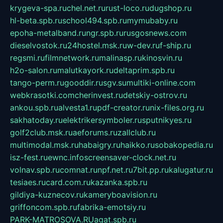
krygeva-spa.ru
chel.net.ru
rust-loco.ru
dugshop.ru
hl-beta.spb.ru
school494.spb.ru
mymubaby.ru
epoha-metalband.ru
ngr.spb.ru
rusgosnews.com
dieselvostok.ru
24hostel.msk.ru
w-dev.ru
f-ship.ru
regsmi.ru
filmnetwork.ru
malinasp.ru
kinosvin.ru
h2o-salon.ru
malutkayork.ru
deltaprim.spb.ru
tango-perm.ru
gooddir.ru
sgv.su
multiki-online.com
webkrasotki.com
cherinvest.ru
detskiy-ostrov.ru
ankou.spb.ru
alvesta1.ru
pdf-creator.ru
nix-files.org.ru
sakhatoday.ru
elektrikersymboler.ru
sputnikyes.ru
golf2club.msk.ru
aeforums.ru
zallclub.ru
multimodal.msk.ru
habaigry.ru
haikko.ru
sobakopedia.ru
isz-fest.ru
ewnc.info
screensaver-clock.net.ru
volnav.spb.ru
comnat.ru
npf.net.ru
7bit.pp.ru
kalugatur.ru
tesiaes.ru
card.com.ru
kazanka.spb.ru
gildiya-kuznecov.ru
kameryboavision.ru
griffoncom.spb.ru
fabrika-emotsiy.ru
PARK-MATROSOVA.RU
agat.spb.ru