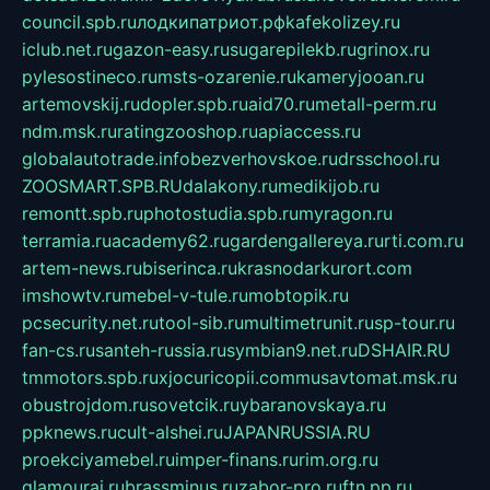
council.spb.ru
лодкипатриот.рф
kafekolizey.ru
iclub.net.ru
gazon-easy.ru
sugarepilekb.ru
grinox.ru
pylesostineco.ru
msts-ozarenie.ru
kameryjooan.ru
artemovskij.ru
dopler.spb.ru
aid70.ru
metall-perm.ru
ndm.msk.ru
ratingzooshop.ru
apiaccess.ru
globalautotrade.info
bezverhovskoe.ru
drsschool.ru
ZOOSMART.SPB.RU
dalakony.ru
medikijob.ru
remontt.spb.ru
photostudia.spb.ru
myragon.ru
terramia.ru
academy62.ru
gardengallereya.ru
rti.com.ru
artem-news.ru
biserinca.ru
krasnodarkurort.com
imshowtv.ru
mebel-v-tule.ru
mobtopik.ru
pcsecurity.net.ru
tool-sib.ru
multimetrunit.ru
sp-tour.ru
fan-cs.ru
santeh-russia.ru
symbian9.net.ru
DSHAIR.RU
tmmotors.spb.ru
xjocuricopii.com
musavtomat.msk.ru
obustrojdom.ru
sovetcik.ru
ybaranovskaya.ru
ppknews.ru
cult-alshei.ru
JAPANRUSSIA.RU
proekciyamebel.ru
imper-finans.ru
rim.org.ru
glamourai.ru
brassminus.ru
zabor-pro.ru
ftn.pp.ru