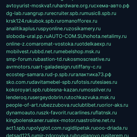
avtoyurist-moskva1.ru
hardware.org.ru
схема-авто.рф
dg-lab.ru
angrup.ru
recruiter.spb.ru
music8.spb.ru
krsk124.ru
kubok.spb.ru
romanofforex.ru
analitikaplus.ru
spyonline.ru
zosikamery.ru
sloboda-ural.pp.ru
AUTO-COM.SU
hohota.net
alimy.ru
online-z.com
aromat-vostoka.ru
otdelkaexp.ru
mobilvest.ru
bbd.net.ru
mebelshop.msk.ru
smp-forum.ru
bastion-td.ru
kosmoscreative.ru
avrmotors.ru
art-galadesign.ru
tiffany-c.ru
ecostep-samara.ru
d-p.spb.ru
галактика73.рф
sko.com.ru
davitamebel-spb.ru
fotsis.ru
tesiaes.ru
kokoroyari.spb.ru
blesna-kazan.ru
mossilver.ru
lenderoq.ru
sergeydobrin.ru
tochkazvuka.msk.ru
people-of-art.ru
bezzubova.ru
clubtibet.ru
orior-aks.ru
dynamoauto.ru
szk-favorit.ru
carlines.ru
flatnsk.ru
kingbolenskaner.ru
alex-motor.ru
astroline.net.ru
act1.spb.ru
polyglot.com.ru
gidlipetsk.ru
ooo-driada.ru
detsad125.ru
mir-zdoroviya.ru
bruslanovo.ru
siterem.ru