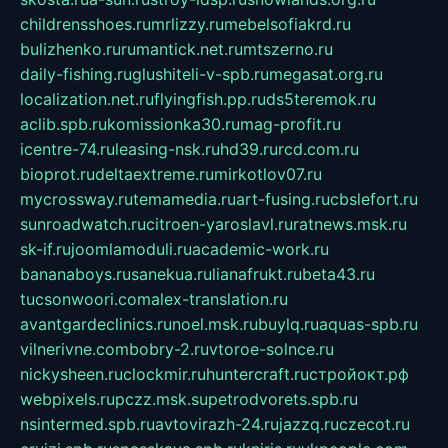
childrensshoes.ru
mrlizzy.ru
mebelsofiakrd.ru
bulizhenko.ru
rumantick.net.ru
mtszerno.ru
daily-fishing.ru
glushiteli-v-spb.ru
megasat.org.ru
localization.net.ru
flyingfish.pp.ru
ds5teremok.ru
aclib.spb.ru
komissionka30.ru
mag-profit.ru
icentre-74.ru
leasing-nsk.ru
hd39.ru
rcd.com.ru
bioprot.ru
deltaextreme.ru
mirkotlov07.ru
mycrossway.ru
temamedia.ru
art-fusing.ru
cbslefort.ru
sunroadwatch.ru
citroen-yaroslavl.ru
ratnews.msk.ru
sk-if.ru
joomlamoduli.ru
academic-work.ru
bananaboys.ru
sanekua.ru
lianafrukt.ru
beta43.ru
tucsonwoori.com
alex-translation.ru
avantgardeclinics.ru
noel.msk.ru
buylq.ru
aquas-spb.ru
vilnerivne.com
bobry-2.ru
vtoroe-solnce.ru
nickysheen.ru
clockmir.ru
huntercraft.ru
стройокт.рф
webpixels.ru
pczz.msk.su
petrodvorets.spb.ru
nsintermed.spb.ru
avtovirazh-24.ru
jazzq.ru
czecot.ru