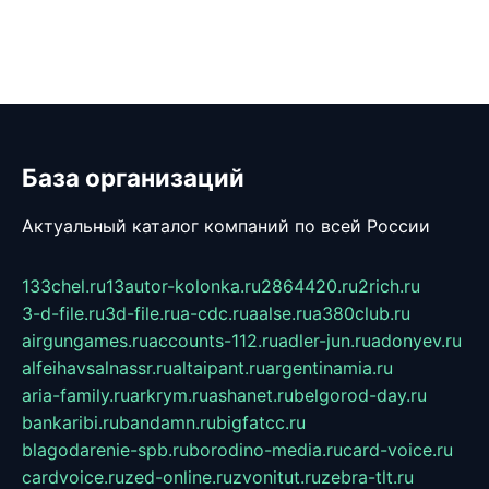
База организаций
Актуальный каталог компаний по всей России
133chel.ru
13autor-kolonka.ru
2864420.ru
2rich.ru
3-d-file.ru
3d-file.ru
a-cdc.ru
aalse.ru
a380club.ru
airgungames.ru
accounts-112.ru
adler-jun.ru
adonyev.ru
alfeihavsalnassr.ru
altaipant.ru
argentinamia.ru
aria-family.ru
arkrym.ru
ashanet.ru
belgorod-day.ru
bankaribi.ru
bandamn.ru
bigfatcc.ru
blagodarenie-spb.ru
borodino-media.ru
card-voice.ru
cardvoice.ru
zed-online.ru
zvonitut.ru
zebra-tlt.ru