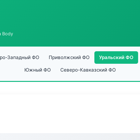
a Body
ро-Западный ФО
Приволжский ФО
Уральский ФО
Южный ФО
Северо-Кавказский ФО