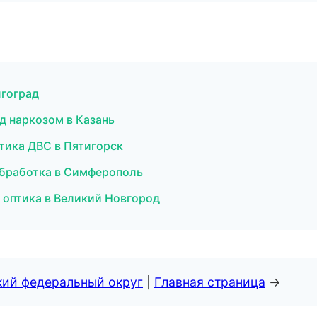
лгоград
од наркозом в Казань
стика ДВС в Пятигорск
обработка в Симферополь
и оптика в Великий Новгород
кий федеральный округ
|
Главная страница
→