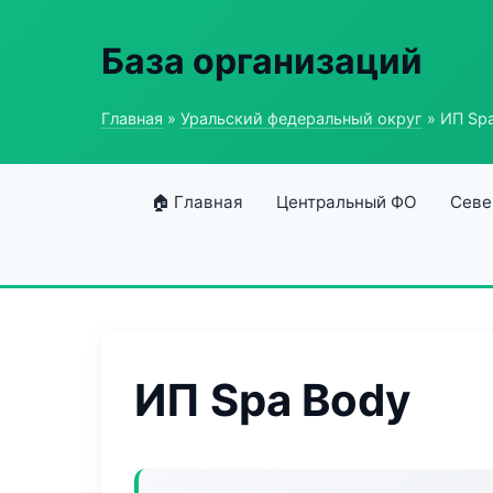
База организаций
Главная
»
Уральский федеральный округ
» ИП Sp
🏠 Главная
Центральный ФО
Севе
ИП Spa Body