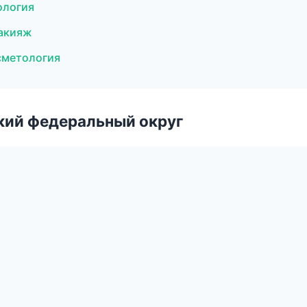
ология
макияж
осметология
ский федеральный округ