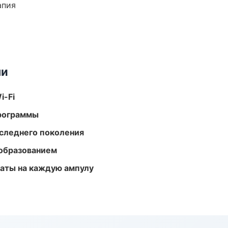
апия
ми
i-Fi
программы
следнего поколения
образованием
аты на каждую ампулу