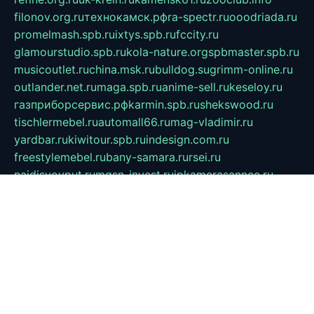
filonov.org.ru
технокамск.рф
ra-spectr.ru
ooodriada.ru
promelmash.spb.ru
ixtys.spb.ru
fccity.ru
glamourstudio.spb.ru
kola-nature.org
spbmaster.spb.ru
musicoutlet.ru
china.msk.ru
bulldog.su
grimm-online.ru
outlander.net.ru
maga.spb.ru
anime-sell.ru
keseloy.ru
газприборсервис.рф
karmin.spb.ru
shekswood.ru
tischlermebel.ru
automall66.ru
mag-vladimir.ru
yardbar.ru
kiwitour.spb.ru
indesign.com.ru
freestylemebel.ru
bany-samara.ru
rsei.ru
naidisvoyput.ru
mgsn-invest.ru
ipkamerasannce.ru
alicante-house.ru
ibelka74.ru
cozyhouse.info
vlkargalev-studio.ru
700mb.ru
figura-ufa.ru
alina-live.ru
belarusiannews.ru
womenknow.ru
dos-vniimk.ru
sega.net.ru
dv.net.ru
phenomenonsofhistory.com
telesputnik.net.ru
wall.pp.ru
pylesosroidmi.ru
gtc-clan.ru
cligs.ru
bibikazap.ru
popova.org.ru
netwhistler.spb.ru
bellvil.ru
bonzon.ru
iss-vladik.ru