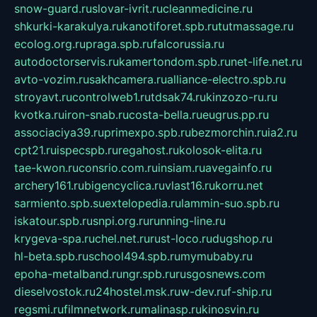
snow-guard.ru
slovar-ivrit.ru
cleanmedicine.ru
shkurki-karakulya.ru
kanotiforet.spb.ru
tutmassage.ru
ecolog.org.ru
praga.spb.ru
falcorussia.ru
autodoctorservis.ru
kamertondom.spb.ru
net-life.net.ru
avto-vozim.ru
sakhcamera.ru
alliance-electro.spb.ru
stroyavt.ru
controlweb1.ru
tdsak74.ru
kinzozo-ru.ru
kvotka.ru
iron-snab.ru
costa-bella.ru
eugrus.pp.ru
associaciya39.ru
primexpo.spb.ru
bezmorchin.ru
ia2.ru
cpt21.ru
ispecspb.ru
regahost.ru
kolosok-elita.ru
tae-kwon.ru
consrio.com.ru
insiam.ru
avegainfo.ru
archery161.ru
bigencyclica.ru
vlast16.ru
korru.net
sarmiento.spb.su
extelopedia.ru
lammin-suo.spb.ru
iskatour.spb.ru
snpi.org.ru
running-line.ru
krygeva-spa.ru
chel.net.ru
rust-loco.ru
dugshop.ru
hl-beta.spb.ru
school494.spb.ru
mymubaby.ru
epoha-metalband.ru
ngr.spb.ru
rusgosnews.com
dieselvostok.ru
24hostel.msk.ru
w-dev.ru
f-ship.ru
regsmi.ru
filmnetwork.ru
malinasp.ru
kinosvin.ru