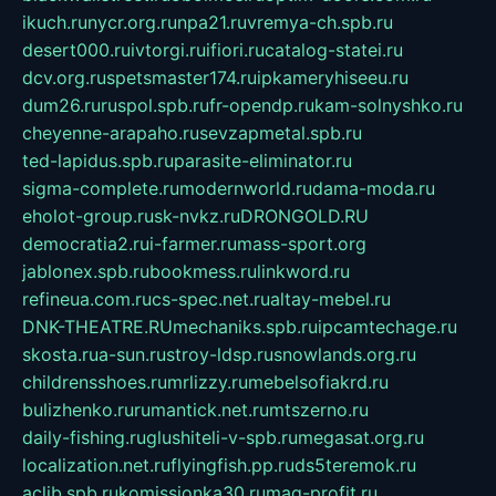
ikuch.ru
nycr.org.ru
npa21.ru
vremya-ch.spb.ru
desert000.ru
ivtorgi.ru
ifiori.ru
catalog-statei.ru
dcv.org.ru
spetsmaster174.ru
ipkameryhiseeu.ru
dum26.ru
ruspol.spb.ru
fr-opendp.ru
kam-solnyshko.ru
cheyenne-arapaho.ru
sevzapmetal.spb.ru
ted-lapidus.spb.ru
parasite-eliminator.ru
sigma-complete.ru
modernworld.ru
dama-moda.ru
eholot-group.ru
sk-nvkz.ru
DRONGOLD.RU
democratia2.ru
i-farmer.ru
mass-sport.org
jablonex.spb.ru
bookmess.ru
linkword.ru
refineua.com.ru
cs-spec.net.ru
altay-mebel.ru
DNK-THEATRE.RU
mechaniks.spb.ru
ipcamtechage.ru
skosta.ru
a-sun.ru
stroy-ldsp.ru
snowlands.org.ru
childrensshoes.ru
mrlizzy.ru
mebelsofiakrd.ru
bulizhenko.ru
rumantick.net.ru
mtszerno.ru
daily-fishing.ru
glushiteli-v-spb.ru
megasat.org.ru
localization.net.ru
flyingfish.pp.ru
ds5teremok.ru
aclib.spb.ru
komissionka30.ru
mag-profit.ru