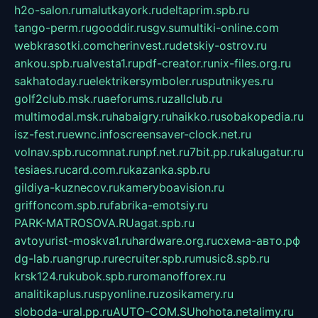
h2o-salon.ru
malutkayork.ru
deltaprim.spb.ru
tango-perm.ru
gooddir.ru
sgv.su
multiki-online.com
webkrasotki.com
cherinvest.ru
detskiy-ostrov.ru
ankou.spb.ru
alvesta1.ru
pdf-creator.ru
nix-files.org.ru
sakhatoday.ru
elektrikersymboler.ru
sputnikyes.ru
golf2club.msk.ru
aeforums.ru
zallclub.ru
multimodal.msk.ru
habaigry.ru
haikko.ru
sobakopedia.ru
isz-fest.ru
ewnc.info
screensaver-clock.net.ru
volnav.spb.ru
comnat.ru
npf.net.ru
7bit.pp.ru
kalugatur.ru
tesiaes.ru
card.com.ru
kazanka.spb.ru
gildiya-kuznecov.ru
kameryboavision.ru
griffoncom.spb.ru
fabrika-emotsiy.ru
PARK-MATROSOVA.RU
agat.spb.ru
avtoyurist-moskva1.ru
hardware.org.ru
схема-авто.рф
dg-lab.ru
angrup.ru
recruiter.spb.ru
music8.spb.ru
krsk124.ru
kubok.spb.ru
romanofforex.ru
analitikaplus.ru
spyonline.ru
zosikamery.ru
sloboda-ural.pp.ru
AUTO-COM.SU
hohota.net
alimy.ru