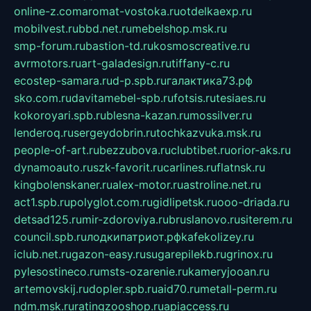
online-z.com
aromat-vostoka.ru
otdelkaexp.ru
mobilvest.ru
bbd.net.ru
mebelshop.msk.ru
smp-forum.ru
bastion-td.ru
kosmoscreative.ru
avrmotors.ru
art-galadesign.ru
tiffany-c.ru
ecostep-samara.ru
d-p.spb.ru
галактика73.рф
sko.com.ru
davitamebel-spb.ru
fotsis.ru
tesiaes.ru
kokoroyari.spb.ru
blesna-kazan.ru
mossilver.ru
lenderoq.ru
sergeydobrin.ru
tochkazvuka.msk.ru
people-of-art.ru
bezzubova.ru
clubtibet.ru
orior-aks.ru
dynamoauto.ru
szk-favorit.ru
carlines.ru
flatnsk.ru
kingbolenskaner.ru
alex-motor.ru
astroline.net.ru
act1.spb.ru
polyglot.com.ru
gidlipetsk.ru
ooo-driada.ru
detsad125.ru
mir-zdoroviya.ru
bruslanovo.ru
siterem.ru
council.spb.ru
лодкипатриот.рф
kafekolizey.ru
iclub.net.ru
gazon-easy.ru
sugarepilekb.ru
grinox.ru
pylesostineco.ru
msts-ozarenie.ru
kameryjooan.ru
artemovskij.ru
dopler.spb.ru
aid70.ru
metall-perm.ru
ndm.msk.ru
ratingzooshop.ru
apiaccess.ru