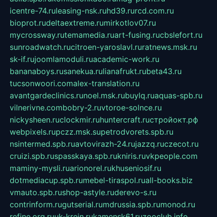
icentre-74.ru
leasing-nsk.ru
hd39.ru
rcd.com.ru
bioprot.ru
deltaextreme.ru
mirkotlov07.ru
mycrossway.ru
temamedia.ru
art-fusing.ru
cbslefort.ru
sunroadwatch.ru
citroen-yaroslavl.ru
ratnews.msk.ru
sk-if.ru
joomlamoduli.ru
academic-work.ru
bananaboys.ru
sanekua.ru
lianafrukt.ru
beta43.ru
tucsonwoori.com
alex-translation.ru
avantgardeclinics.ru
noel.msk.ru
buylq.ru
aquas-spb.ru
vilnerivne.com
bobry-2.ru
vtoroe-solnce.ru
nickysheen.ru
clockmir.ru
huntercraft.ru
стройокт.рф
webpixels.ru
pczz.msk.su
petrodvorets.spb.ru
nsintermed.spb.ru
avtovirazh-24.ru
jazzq.ru
czecot.ru
cruizi.spb.ru
spasskaya.spb.ru
kniris.ru
vkpeople.com
maminy-mysli.ru
arionorel.ru
khuseniosif.ru
dotmediacup.spb.ru
mebel-tiraspol.ru
all-books.biz
vmauto.spb.ru
shop-astyle.ru
derevo-s.ru
contrinform.ru
gutserial.ru
mdrussia.spb.ru
monod.ru
refine.org.ru
uk-krein.ru
kamensk61.ru
zooclub.info