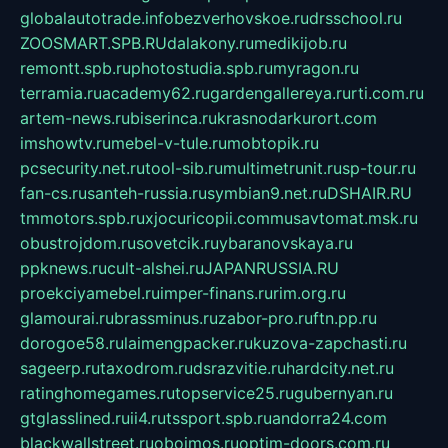
globalautotrade.info
bezverhovskoe.ru
drsschool.ru
ZOOSMART.SPB.RU
dalakony.ru
medikijob.ru
remontt.spb.ru
photostudia.spb.ru
myragon.ru
terramia.ru
academy62.ru
gardengallereya.ru
rti.com.ru
artem-news.ru
biserinca.ru
krasnodarkurort.com
imshowtv.ru
mebel-v-tule.ru
mobtopik.ru
pcsecurity.net.ru
tool-sib.ru
multimetrunit.ru
sp-tour.ru
fan-cs.ru
santeh-russia.ru
symbian9.net.ru
DSHAIR.RU
tmmotors.spb.ru
xjocuricopii.com
musavtomat.msk.ru
obustrojdom.ru
sovetcik.ru
ybaranovskaya.ru
ppknews.ru
cult-alshei.ru
JAPANRUSSIA.RU
proekciyamebel.ru
imper-finans.ru
rim.org.ru
glamourai.ru
brassminus.ru
zabor-pro.ru
ftn.pp.ru
dorogoe58.ru
laimengpacker.ru
kuzova-zapchasti.ru
sageerp.ru
taxodrom.ru
dsrazvitie.ru
hardcity.net.ru
ratinghomegames.ru
topservice25.ru
gubernyan.ru
gtglasslined.ru
ii4.ru
tssport.spb.ru
andorra24.com
blackwallstreet.ru
oboimos.ru
optim-doors.com.ru