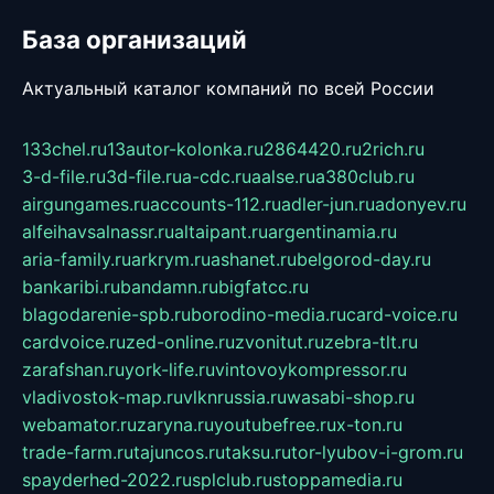
База организаций
Актуальный каталог компаний по всей России
133chel.ru
13autor-kolonka.ru
2864420.ru
2rich.ru
3-d-file.ru
3d-file.ru
a-cdc.ru
aalse.ru
a380club.ru
airgungames.ru
accounts-112.ru
adler-jun.ru
adonyev.ru
alfeihavsalnassr.ru
altaipant.ru
argentinamia.ru
aria-family.ru
arkrym.ru
ashanet.ru
belgorod-day.ru
bankaribi.ru
bandamn.ru
bigfatcc.ru
blagodarenie-spb.ru
borodino-media.ru
card-voice.ru
cardvoice.ru
zed-online.ru
zvonitut.ru
zebra-tlt.ru
zarafshan.ru
york-life.ru
vintovoykompressor.ru
vladivostok-map.ru
vlknrussia.ru
wasabi-shop.ru
webamator.ru
zaryna.ru
youtubefree.ru
x-ton.ru
trade-farm.ru
tajuncos.ru
taksu.ru
tor-lyubov-i-grom.ru
spayderhed-2022.ru
splclub.ru
stoppamedia.ru