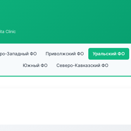
a Clinic
ро-Западный ФО
Приволжский ФО
Уральский ФО
Южный ФО
Северо-Кавказский ФО