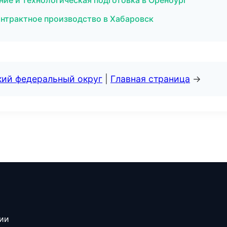
ие и технологическая подготовка в Оренбург
Контрактное производство в Хабаровск
кий федеральный округ
|
Главная страница
→
сии