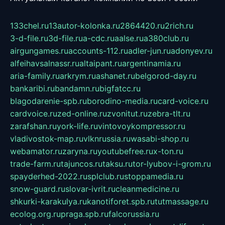
133chel.ru
13autor-kolonka.ru
2864420.ru
2rich.ru
3-d-file.ru
3d-file.ru
a-cdc.ru
aalse.ru
a380club.ru
airgungames.ru
accounts-112.ru
adler-jun.ru
adonyev.ru
alfeihavsalnassr.ru
altaipant.ru
argentinamia.ru
aria-family.ru
arkrym.ru
ashanet.ru
belgorod-day.ru
bankaribi.ru
bandamn.ru
bigfatcc.ru
blagodarenie-spb.ru
borodino-media.ru
card-voice.ru
cardvoice.ru
zed-online.ru
zvonitut.ru
zebra-tlt.ru
zarafshan.ru
york-life.ru
vintovoykompressor.ru
vladivostok-map.ru
vlknrussia.ru
wasabi-shop.ru
webamator.ru
zaryna.ru
youtubefree.ru
x-ton.ru
trade-farm.ru
tajuncos.ru
taksu.ru
tor-lyubov-i-grom.ru
spayderhed-2022.ru
splclub.ru
stoppamedia.ru
snow-guard.ru
slovar-ivrit.ru
cleanmedicine.ru
shkurki-karakulya.ru
kanotiforet.spb.ru
tutmassage.ru
ecolog.org.ru
praga.spb.ru
falcorussia.ru