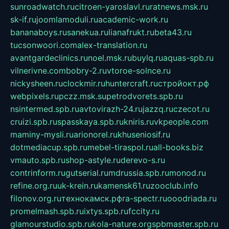
sunroadwatch.ru
citroen-yaroslavl.ru
ratnews.msk.ru
sk-if.ru
joomlamoduli.ru
academic-work.ru
bananaboys.ru
sanekua.ru
lianafrukt.ru
beta43.ru
tucsonwoori.com
alex-translation.ru
avantgardeclinics.ru
noel.msk.ru
buylq.ru
aquas-spb.ru
vilnerivne.com
bobry-2.ru
vtoroe-solnce.ru
nickysheen.ru
clockmir.ru
huntercraft.ru
стройокт.рф
webpixels.ru
pczz.msk.su
petrodvorets.spb.ru
nsintermed.spb.ru
avtovirazh-24.ru
jazzq.ru
czecot.ru
cruizi.spb.ru
spasskaya.spb.ru
kniris.ru
vkpeople.com
maminy-mysli.ru
arionorel.ru
khuseniosif.ru
dotmediacup.spb.ru
mebel-tiraspol.ru
all-books.biz
vmauto.spb.ru
shop-astyle.ru
derevo-s.ru
contrinform.ru
gutserial.ru
mdrussia.spb.ru
monod.ru
refine.org.ru
uk-krein.ru
kamensk61.ru
zooclub.info
filonov.org.ru
технокамск.рф
ra-spectr.ru
ooodriada.ru
promelmash.spb.ru
ixtys.spb.ru
fccity.ru
glamourstudio.spb.ru
kola-nature.org
spbmaster.spb.ru