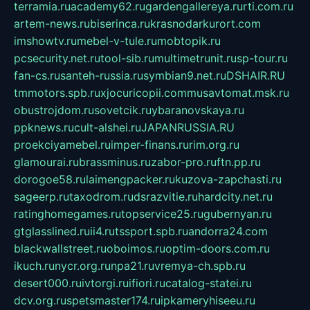
terramia.ru
academy62.ru
gardengallereya.ru
rti.com.ru
artem-news.ru
biserinca.ru
krasnodarkurort.com
imshowtv.ru
mebel-v-tule.ru
mobtopik.ru
pcsecurity.net.ru
tool-sib.ru
multimetrunit.ru
sp-tour.ru
fan-cs.ru
santeh-russia.ru
symbian9.net.ru
DSHAIR.RU
tmmotors.spb.ru
xjocuricopii.com
musavtomat.msk.ru
obustrojdom.ru
sovetcik.ru
ybaranovskaya.ru
ppknews.ru
cult-alshei.ru
JAPANRUSSIA.RU
proekciyamebel.ru
imper-finans.ru
rim.org.ru
glamourai.ru
brassminus.ru
zabor-pro.ru
ftn.pp.ru
dorogoe58.ru
laimengpacker.ru
kuzova-zapchasti.ru
sageerp.ru
taxodrom.ru
dsrazvitie.ru
hardcity.net.ru
ratinghomegames.ru
topservice25.ru
gubernyan.ru
gtglasslined.ru
ii4.ru
tssport.spb.ru
andorra24.com
blackwallstreet.ru
oboimos.ru
optim-doors.com.ru
ikuch.ru
nycr.org.ru
npa21.ru
vremya-ch.spb.ru
desert000.ru
ivtorgi.ru
ifiori.ru
catalog-statei.ru
dcv.org.ru
spetsmaster174.ru
ipkameryhiseeu.ru