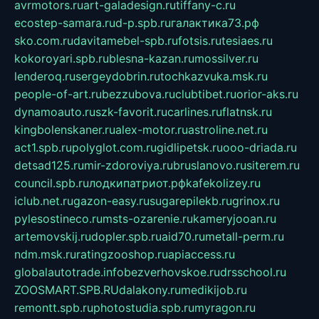
avrmotors.ru
art-galadesign.ru
tiffany-c.ru
ecostep-samara.ru
d-p.spb.ru
галактика73.рф
sko.com.ru
davitamebel-spb.ru
fotsis.ru
tesiaes.ru
kokoroyari.spb.ru
blesna-kazan.ru
mossilver.ru
lenderoq.ru
sergeydobrin.ru
tochkazvuka.msk.ru
people-of-art.ru
bezzubova.ru
clubtibet.ru
orior-aks.ru
dynamoauto.ru
szk-favorit.ru
carlines.ru
flatnsk.ru
kingbolenskaner.ru
alex-motor.ru
astroline.net.ru
act1.spb.ru
polyglot.com.ru
gidlipetsk.ru
ooo-driada.ru
detsad125.ru
mir-zdoroviya.ru
bruslanovo.ru
siterem.ru
council.spb.ru
лодкипатриот.рф
kafekolizey.ru
iclub.net.ru
gazon-easy.ru
sugarepilekb.ru
grinox.ru
pylesostineco.ru
msts-ozarenie.ru
kameryjooan.ru
artemovskij.ru
dopler.spb.ru
aid70.ru
metall-perm.ru
ndm.msk.ru
ratingzooshop.ru
apiaccess.ru
globalautotrade.info
bezverhovskoe.ru
drsschool.ru
ZOOSMART.SPB.RU
dalakony.ru
medikijob.ru
remontt.spb.ru
photostudia.spb.ru
myragon.ru