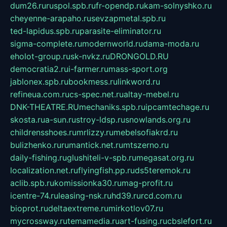
dum26.ru
ruspol.spb.ru
fr-opendp.ru
kam-solnyshko.ru
cheyenne-arapaho.ru
sevzapmetal.spb.ru
ted-lapidus.spb.ru
parasite-eliminator.ru
sigma-complete.ru
modernworld.ru
dama-moda.ru
eholot-group.ru
sk-nvkz.ru
DRONGOLD.RU
democratia2.ru
i-farmer.ru
mass-sport.org
jablonex.spb.ru
bookmess.ru
linkword.ru
refineua.com.ru
cs-spec.net.ru
altay-mebel.ru
DNK-THEATRE.RU
mechaniks.spb.ru
ipcamtechage.ru
skosta.ru
a-sun.ru
stroy-ldsp.ru
snowlands.org.ru
childrensshoes.ru
mrlizzy.ru
mebelsofiakrd.ru
bulizhenko.ru
rumantick.net.ru
mtszerno.ru
daily-fishing.ru
glushiteli-v-spb.ru
megasat.org.ru
localization.net.ru
flyingfish.pp.ru
ds5teremok.ru
aclib.spb.ru
komissionka30.ru
mag-profit.ru
icentre-74.ru
leasing-nsk.ru
hd39.ru
rcd.com.ru
bioprot.ru
deltaextreme.ru
mirkotlov07.ru
mycrossway.ru
temamedia.ru
art-fusing.ru
cbslefort.ru