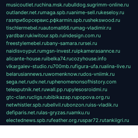
musicoutlet.ru
china.msk.ru
bulldog.su
grimm-online.ru
outlander.net.ru
maga.spb.ru
anime-sell.ru
keseloy.ru
газприборсервис.рф
karmin.spb.ru
shekswood.ru
tischlermebel.ru
automall66.ru
mag-vladimir.ru
yardbar.ru
kiwitour.spb.ru
indesign.com.ru
freestylemebel.ru
bany-samara.ru
rsei.ru
naidisvoyput.ru
mgsn-invest.ru
ipkamerasannce.ru
alicante-house.ru
ibelka74.ru
cozyhouse.info
vlkargalev-studio.ru
700mb.ru
figura-ufa.ru
alina-live.ru
belarusiannews.ru
womenknow.ru
dos-vniimk.ru
sega.net.ru
dv.net.ru
phenomenonsofhistory.com
telesputnik.net.ru
wall.pp.ru
pylesosroidmi.ru
gtc-clan.ru
cligs.ru
bibikazap.ru
popova.org.ru
netwhistler.spb.ru
bellvil.ru
bonzon.ru
iss-vladik.ru
defiparis.net.ru
las-gryzas.ru
amku.ru
electednews.spb.ru
feather.org.ru
spar72.ru
tankiigri.ru
dominus.com.ru
ibtree.ru
sanykool.pp.ru
unixlib.org.ru
menatep.spb.ru
gartenterrassen.ru
printeka.ru