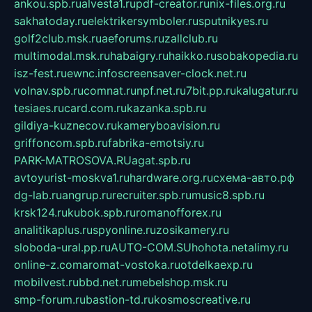
ankou.spb.ru
alvesta1.ru
pdf-creator.ru
nix-files.org.ru
sakhatoday.ru
elektrikersymboler.ru
sputnikyes.ru
golf2club.msk.ru
aeforums.ru
zallclub.ru
multimodal.msk.ru
habaigry.ru
haikko.ru
sobakopedia.ru
isz-fest.ru
ewnc.info
screensaver-clock.net.ru
volnav.spb.ru
comnat.ru
npf.net.ru
7bit.pp.ru
kalugatur.ru
tesiaes.ru
card.com.ru
kazanka.spb.ru
gildiya-kuznecov.ru
kameryboavision.ru
griffoncom.spb.ru
fabrika-emotsiy.ru
PARK-MATROSOVA.RU
agat.spb.ru
avtoyurist-moskva1.ru
hardware.org.ru
схема-авто.рф
dg-lab.ru
angrup.ru
recruiter.spb.ru
music8.spb.ru
krsk124.ru
kubok.spb.ru
romanofforex.ru
analitikaplus.ru
spyonline.ru
zosikamery.ru
sloboda-ural.pp.ru
AUTO-COM.SU
hohota.net
alimy.ru
online-z.com
aromat-vostoka.ru
otdelkaexp.ru
mobilvest.ru
bbd.net.ru
mebelshop.msk.ru
smp-forum.ru
bastion-td.ru
kosmoscreative.ru