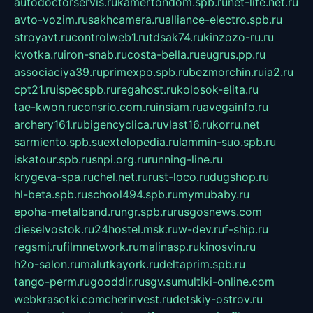
autodoctorservis.ru
kamertondom.spb.ru
net-life.net.ru
avto-vozim.ru
sakhcamera.ru
alliance-electro.spb.ru
stroyavt.ru
controlweb1.ru
tdsak74.ru
kinzozo-ru.ru
kvotka.ru
iron-snab.ru
costa-bella.ru
eugrus.pp.ru
associaciya39.ru
primexpo.spb.ru
bezmorchin.ru
ia2.ru
cpt21.ru
ispecspb.ru
regahost.ru
kolosok-elita.ru
tae-kwon.ru
consrio.com.ru
insiam.ru
avegainfo.ru
archery161.ru
bigencyclica.ru
vlast16.ru
korru.net
sarmiento.spb.su
extelopedia.ru
lammin-suo.spb.ru
iskatour.spb.ru
snpi.org.ru
running-line.ru
krygeva-spa.ru
chel.net.ru
rust-loco.ru
dugshop.ru
hl-beta.spb.ru
school494.spb.ru
mymubaby.ru
epoha-metalband.ru
ngr.spb.ru
rusgosnews.com
dieselvostok.ru
24hostel.msk.ru
w-dev.ru
f-ship.ru
regsmi.ru
filmnetwork.ru
malinasp.ru
kinosvin.ru
h2o-salon.ru
malutkayork.ru
deltaprim.spb.ru
tango-perm.ru
gooddir.ru
sgv.su
multiki-online.com
webkrasotki.com
cherinvest.ru
detskiy-ostrov.ru