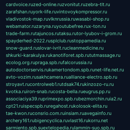
cardvoice.ru
zed-online.ru
zvonitut.ru
zebra-tlt.ru
zarafshan.ru
york-life.ru
vintovoykompressor.ru
vladivostok-map.ru
vlknrussia.ru
wasabi-shop.ru
webamator.ru
zaryna.ru
youtubefree.ru
x-ton.ru
trade-farm.ru
tajuncos.ru
taksu.ru
tor-lyubov-i-grom.ru
spayderhed-2022.ru
splclub.ru
stoppamedia.ru
snow-guard.ru
slovar-ivrit.ru
cleanmedicine.ru
shkurki-karakulya.ru
kanotiforet.spb.ru
tutmassage.ru
ecolog.org.ru
praga.spb.ru
falcorussia.ru
autodoctorservis.ru
kamertondom.spb.ru
net-life.net.ru
avto-vozim.ru
sakhcamera.ru
alliance-electro.spb.ru
stroyavt.ru
controlweb1.ru
tdsak74.ru
kinzozo-ru.ru
kvotka.ru
iron-snab.ru
costa-bella.ru
eugrus.pp.ru
associaciya39.ru
primexpo.spb.ru
bezmorchin.ru
ia2.ru
cpt21.ru
ispecspb.ru
regahost.ru
kolosok-elita.ru
tae-kwon.ru
consrio.com.ru
insiam.ru
avegainfo.ru
archery161.ru
bigencyclica.ru
vlast16.ru
korru.net
sarmiento.spb.su
extelopedia.ru
lammin-suo.spb.ru