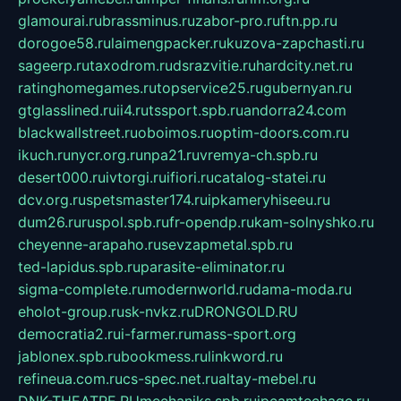
glamourai.ru
brassminus.ru
zabor-pro.ru
ftn.pp.ru
dorogoe58.ru
laimengpacker.ru
kuzova-zapchasti.ru
sageerp.ru
taxodrom.ru
dsrazvitie.ru
hardcity.net.ru
ratinghomegames.ru
topservice25.ru
gubernyan.ru
gtglasslined.ru
ii4.ru
tssport.spb.ru
andorra24.com
blackwallstreet.ru
oboimos.ru
optim-doors.com.ru
ikuch.ru
nycr.org.ru
npa21.ru
vremya-ch.spb.ru
desert000.ru
ivtorgi.ru
ifiori.ru
catalog-statei.ru
dcv.org.ru
spetsmaster174.ru
ipkameryhiseeu.ru
dum26.ru
ruspol.spb.ru
fr-opendp.ru
kam-solnyshko.ru
cheyenne-arapaho.ru
sevzapmetal.spb.ru
ted-lapidus.spb.ru
parasite-eliminator.ru
sigma-complete.ru
modernworld.ru
dama-moda.ru
eholot-group.ru
sk-nvkz.ru
DRONGOLD.RU
democratia2.ru
i-farmer.ru
mass-sport.org
jablonex.spb.ru
bookmess.ru
linkword.ru
refineua.com.ru
cs-spec.net.ru
altay-mebel.ru
DNK-THEATRE.RU
mechaniks.spb.ru
ipcamtechage.ru