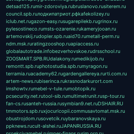
detsad125.ru
mir-zdoroviya.ru
bruslanovo.ru
siterem.ru
council.spb.ru
лодкипатриот.рф
kafekolizey.ru
iclub.net.ru
gazon-easy.ru
sugarepilekb.ru
grinox.ru
pylesostineco.ru
msts-ozarenie.ru
kameryjooan.ru
artemovskij.ru
dopler.spb.ru
aid70.ru
metall-perm.ru
ndm.msk.ru
ratingzooshop.ru
apiaccess.ru
globalautotrade.info
bezverhovskoe.ru
drsschool.ru
ZOOSMART.SPB.RU
dalakony.ru
medikijob.ru
remontt.spb.ru
photostudia.spb.ru
myragon.ru
terramia.ru
academy62.ru
gardengallereya.ru
rti.com.ru
artem-news.ru
biserinca.ru
krasnodarkurort.com
imshowtv.ru
mebel-v-tule.ru
mobtopik.ru
pcsecurity.net.ru
tool-sib.ru
multimetrunit.ru
sp-tour.ru
fan-cs.ru
santeh-russia.ru
symbian9.net.ru
DSHAIR.RU
tmmotors.spb.ru
xjocuricopii.com
musavtomat.msk.ru
obustrojdom.ru
sovetcik.ru
ybaranovskaya.ru
ppknews.ru
cult-alshei.ru
JAPANRUSSIA.RU
proekciyamebel.ru
imper-finans.ru
rim.org.ru