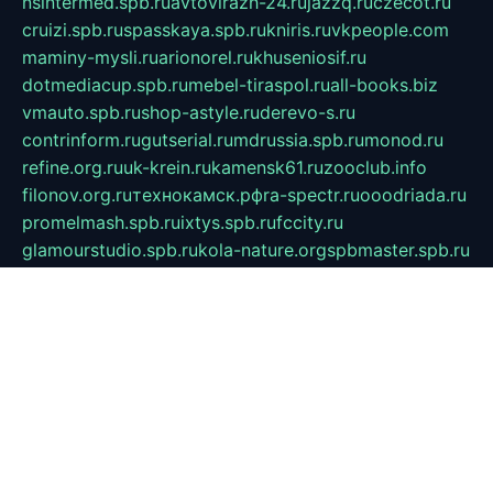
nsintermed.spb.ru
avtovirazh-24.ru
jazzq.ru
czecot.ru
cruizi.spb.ru
spasskaya.spb.ru
kniris.ru
vkpeople.com
maminy-mysli.ru
arionorel.ru
khuseniosif.ru
dotmediacup.spb.ru
mebel-tiraspol.ru
all-books.biz
vmauto.spb.ru
shop-astyle.ru
derevo-s.ru
contrinform.ru
gutserial.ru
mdrussia.spb.ru
monod.ru
refine.org.ru
uk-krein.ru
kamensk61.ru
zooclub.info
filonov.org.ru
технокамск.рф
ra-spectr.ru
ooodriada.ru
promelmash.spb.ru
ixtys.spb.ru
fccity.ru
glamourstudio.spb.ru
kola-nature.org
spbmaster.spb.ru
musicoutlet.ru
china.msk.ru
bulldog.su
grimm-online.ru
outlander.net.ru
maga.spb.ru
anime-sell.ru
keseloy.ru
газприборсервис.рф
karmin.spb.ru
shekswood.ru
tischlermebel.ru
automall66.ru
mag-vladimir.ru
yardbar.ru
kiwitour.spb.ru
indesign.com.ru
freestylemebel.ru
bany-samara.ru
rsei.ru
naidisvoyput.ru
mgsn-invest.ru
ipkamerasannce.ru
alicante-house.ru
ibelka74.ru
cozyhouse.info