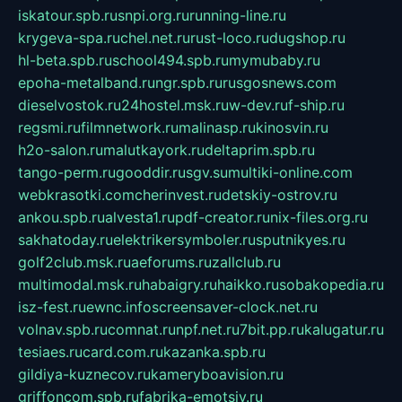
iskatour.spb.ru
snpi.org.ru
running-line.ru
krygeva-spa.ru
chel.net.ru
rust-loco.ru
dugshop.ru
hl-beta.spb.ru
school494.spb.ru
mymubaby.ru
epoha-metalband.ru
ngr.spb.ru
rusgosnews.com
dieselvostok.ru
24hostel.msk.ru
w-dev.ru
f-ship.ru
regsmi.ru
filmnetwork.ru
malinasp.ru
kinosvin.ru
h2o-salon.ru
malutkayork.ru
deltaprim.spb.ru
tango-perm.ru
gooddir.ru
sgv.su
multiki-online.com
webkrasotki.com
cherinvest.ru
detskiy-ostrov.ru
ankou.spb.ru
alvesta1.ru
pdf-creator.ru
nix-files.org.ru
sakhatoday.ru
elektrikersymboler.ru
sputnikyes.ru
golf2club.msk.ru
aeforums.ru
zallclub.ru
multimodal.msk.ru
habaigry.ru
haikko.ru
sobakopedia.ru
isz-fest.ru
ewnc.info
screensaver-clock.net.ru
volnav.spb.ru
comnat.ru
npf.net.ru
7bit.pp.ru
kalugatur.ru
tesiaes.ru
card.com.ru
kazanka.spb.ru
gildiya-kuznecov.ru
kameryboavision.ru
griffoncom.spb.ru
fabrika-emotsiy.ru