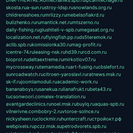
skosta.ru
a-sun.ru
stroy-ldsp.ru
snowlands.org.ru
childrensshoes.ru
mrlizzy.ru
mebelsofiakrd.ru
bulizhenko.ru
rumantick.net.ru
mtszerno.ru
daily-fishing.ru
glushiteli-v-spb.ru
megasat.org.ru
localization.net.ru
flyingfish.pp.ru
ds5teremok.ru
aclib.spb.ru
komissionka30.ru
mag-profit.ru
icentre-74.ru
leasing-nsk.ru
hd39.ru
rcd.com.ru
bioprot.ru
deltaextreme.ru
mirkotlov07.ru
mycrossway.ru
temamedia.ru
art-fusing.ru
cbslefort.ru
sunroadwatch.ru
citroen-yaroslavl.ru
ratnews.msk.ru
sk-if.ru
joomlamoduli.ru
academic-work.ru
bananaboys.ru
sanekua.ru
lianafrukt.ru
beta43.ru
tucsonwoori.com
alex-translation.ru
avantgardeclinics.ru
noel.msk.ru
buylq.ru
aquas-spb.ru
vilnerivne.com
bobry-2.ru
vtoroe-solnce.ru
nickysheen.ru
clockmir.ru
huntercraft.ru
стройокт.рф
webpixels.ru
pczz.msk.su
petrodvorets.spb.ru