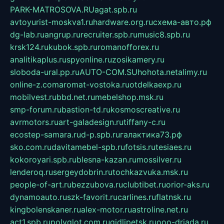
PARK-MATROSOVA.RU
agat.spb.ru
avtoyurist-moskva1.ru
hardware.org.ru
схема-авто.рф
dg-lab.ru
angrup.ru
recruiter.spb.ru
music8.spb.ru
krsk124.ru
kubok.spb.ru
romanofforex.ru
analitikaplus.ru
spyonline.ru
zosikamery.ru
sloboda-ural.pp.ru
AUTO-COM.SU
hohota.net
alimy.ru
online-z.com
aromat-vostoka.ru
otdelkaexp.ru
mobilvest.ru
bbd.net.ru
mebelshop.msk.ru
smp-forum.ru
bastion-td.ru
kosmoscreative.ru
avrmotors.ru
art-galadesign.ru
tiffany-c.ru
ecostep-samara.ru
d-p.spb.ru
галактика73.рф
sko.com.ru
davitamebel-spb.ru
fotsis.ru
tesiaes.ru
kokoroyari.spb.ru
blesna-kazan.ru
mossilver.ru
lenderoq.ru
sergeydobrin.ru
tochkazvuka.msk.ru
people-of-art.ru
bezzubova.ru
clubtibet.ru
orior-aks.ru
dynamoauto.ru
szk-favorit.ru
carlines.ru
flatnsk.ru
kingbolenskaner.ru
alex-motor.ru
astroline.net.ru
act1.spb.ru
polyglot.com.ru
gidlipetsk.ru
ooo-driada.ru