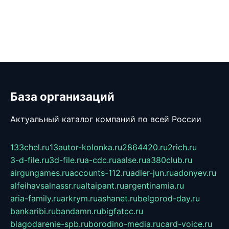
База организаций
Актуальный каталог компаний по всей России
133chel.ru
13autor-kolonka.ru
2864420.ru
2rich.ru
3-d-file.ru
3d-file.ru
a-cdc.ru
aalse.ru
a380club.ru
airgungames.ru
accounts-112.ru
adler-jun.ru
adonyev.ru
alfeihavsalnassr.ru
altaipant.ru
argentinamia.ru
aria-family.ru
arkrym.ru
ashanet.ru
belgorod-day.ru
bankaribi.ru
bandamn.ru
bigfatcc.ru
blagodarenie-spb.ru
borodino-media.ru
card-voice.ru