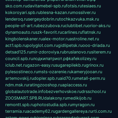
sko.com.ru
davitamebel-spb.ru
fotsis.ru
tesiaes.ru
kokoroyari.spb.ru
blesna-kazan.ru
mossilver.ru
lenderoq.ru
sergeydobrin.ru
tochkazvuka.msk.ru
people-of-art.ru
bezzubova.ru
clubtibet.ru
orior-aks.ru
dynamoauto.ru
szk-favorit.ru
carlines.ru
flatnsk.ru
kingbolenskaner.ru
alex-motor.ru
astroline.net.ru
act1.spb.ru
polyglot.com.ru
gidlipetsk.ru
ooo-driada.ru
detsad125.ru
mir-zdoroviya.ru
bruslanovo.ru
siterem.ru
council.spb.ru
лодкипатриот.рф
kafekolizey.ru
iclub.net.ru
gazon-easy.ru
sugarepilekb.ru
grinox.ru
pylesostineco.ru
msts-ozarenie.ru
kameryjooan.ru
artemovskij.ru
dopler.spb.ru
aid70.ru
metall-perm.ru
ndm.msk.ru
ratingzooshop.ru
apiaccess.ru
globalautotrade.info
bezverhovskoe.ru
drsschool.ru
ZOOSMART.SPB.RU
dalakony.ru
medikijob.ru
remontt.spb.ru
photostudia.spb.ru
myragon.ru
terramia.ru
academy62.ru
gardengallereya.ru
rti.com.ru
artem-news.ru
biserinca.ru
krasnodarkurort.com