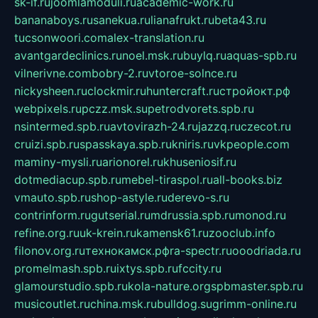
sk-if.ru
joomlamoduli.ru
academic-work.ru
bananaboys.ru
sanekua.ru
lianafrukt.ru
beta43.ru
tucsonwoori.com
alex-translation.ru
avantgardeclinics.ru
noel.msk.ru
buylq.ru
aquas-spb.ru
vilnerivne.com
bobry-2.ru
vtoroe-solnce.ru
nickysheen.ru
clockmir.ru
huntercraft.ru
стройокт.рф
webpixels.ru
pczz.msk.su
petrodvorets.spb.ru
nsintermed.spb.ru
avtovirazh-24.ru
jazzq.ru
czecot.ru
cruizi.spb.ru
spasskaya.spb.ru
kniris.ru
vkpeople.com
maminy-mysli.ru
arionorel.ru
khuseniosif.ru
dotmediacup.spb.ru
mebel-tiraspol.ru
all-books.biz
vmauto.spb.ru
shop-astyle.ru
derevo-s.ru
contrinform.ru
gutserial.ru
mdrussia.spb.ru
monod.ru
refine.org.ru
uk-krein.ru
kamensk61.ru
zooclub.info
filonov.org.ru
технокамск.рф
ra-spectr.ru
ooodriada.ru
promelmash.spb.ru
ixtys.spb.ru
fccity.ru
glamourstudio.spb.ru
kola-nature.org
spbmaster.spb.ru
musicoutlet.ru
china.msk.ru
bulldog.su
grimm-online.ru