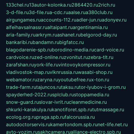
133chel.ru
13autor-kolonka.ru
2864420.ru
2rich.ru
3-d-file.ru
3d-file.ru
a-cdc.ru
aalse.ru
a380club.ru
airgungames.ru
accounts-112.ru
adler-jun.ru
adonyev.ru
alfeihavsalnassr.ru
altaipant.ru
argentinamia.ru
aria-family.ru
arkrym.ru
ashanet.ru
belgorod-day.ru
bankaribi.ru
bandamn.ru
bigfatcc.ru
blagodarenie-spb.ru
borodino-media.ru
card-voice.ru
cardvoice.ru
zed-online.ru
zvonitut.ru
zebra-tlt.ru
zarafshan.ru
york-life.ru
vintovoykompressor.ru
vladivostok-map.ru
vlknrussia.ru
wasabi-shop.ru
webamator.ru
zaryna.ru
youtubefree.ru
x-ton.ru
trade-farm.ru
tajuncos.ru
taksu.ru
tor-lyubov-i-grom.ru
spayderhed-2022.ru
splclub.ru
stoppamedia.ru
snow-guard.ru
slovar-ivrit.ru
cleanmedicine.ru
shkurki-karakulya.ru
kanotiforet.spb.ru
tutmassage.ru
ecolog.org.ru
praga.spb.ru
falcorussia.ru
autodoctorservis.ru
kamertondom.spb.ru
net-life.net.ru
avto-vozim.ru
sakhcamera.ru
alliance-electro.spb.ru