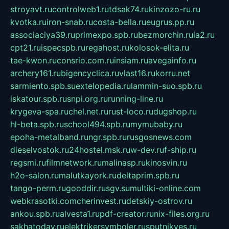
stroyavt.ru
controlweb1.ru
tdsak74.ru
kinzozo-ru.ru
kvotka.ru
iron-snab.ru
costa-bella.ru
eugrus.pp.ru
associaciya39.ru
primexpo.spb.ru
bezmorchin.ru
ia2.ru
cpt21.ru
ispecspb.ru
regahost.ru
kolosok-elita.ru
tae-kwon.ru
consrio.com.ru
insiam.ru
avegainfo.ru
archery161.ru
bigencyclica.ru
vlast16.ru
korru.net
sarmiento.spb.su
extelopedia.ru
lammin-suo.spb.ru
iskatour.spb.ru
snpi.org.ru
running-line.ru
krygeva-spa.ru
chel.net.ru
rust-loco.ru
dugshop.ru
hl-beta.spb.ru
school494.spb.ru
mymubaby.ru
epoha-metalband.ru
ngr.spb.ru
rusgosnews.com
dieselvostok.ru
24hostel.msk.ru
w-dev.ru
f-ship.ru
regsmi.ru
filmnetwork.ru
malinasp.ru
kinosvin.ru
h2o-salon.ru
malutkayork.ru
deltaprim.spb.ru
tango-perm.ru
gooddir.ru
sgv.su
multiki-online.com
webkrasotki.com
cherinvest.ru
detskiy-ostrov.ru
ankou.spb.ru
alvesta1.ru
pdf-creator.ru
nix-files.org.ru
sakhatoday.ru
elektrikersymboler.ru
sputnikyes.ru