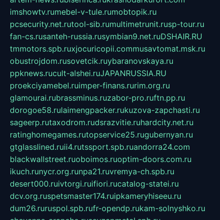
imshowtv.ru
mebel-v-tule.ru
mobtopik.ru
pcsecurity.net.ru
tool-sib.ru
multimetrunit.ru
sp-tour.ru
fan-cs.ru
santeh-russia.ru
symbian9.net.ru
DSHAIR.RU
tmmotors.spb.ru
xjocuricopii.com
musavtomat.msk.ru
obustrojdom.ru
sovetcik.ru
ybaranovskaya.ru
ppknews.ru
cult-alshei.ru
JAPANRUSSIA.RU
proekciyamebel.ru
imper-finans.ru
rim.org.ru
glamourai.ru
brassminus.ru
zabor-pro.ru
ftn.pp.ru
dorogoe58.ru
laimengpacker.ru
kuzova-zapchasti.ru
sageerp.ru
taxodrom.ru
dsrazvitie.ru
hardcity.net.ru
ratinghomegames.ru
topservice25.ru
gubernyan.ru
gtglasslined.ru
ii4.ru
tssport.spb.ru
andorra24.com
blackwallstreet.ru
oboimos.ru
optim-doors.com.ru
ikuch.ru
nycr.org.ru
npa21.ru
vremya-ch.spb.ru
desert000.ru
ivtorgi.ru
ifiori.ru
catalog-statei.ru
dcv.org.ru
spetsmaster174.ru
ipkameryhiseeu.ru
dum26.ru
ruspol.spb.ru
fr-opendp.ru
kam-solnyshko.ru