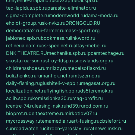
cheyenne-arapaho.ru
sevzapmetal.spb.ru
ted-lapidus.spb.ru
parasite-eliminator.ru
sigma-complete.ru
modernworld.ru
dama-moda.ru
eholot-group.ru
sk-nvkz.ru
DRONGOLD.RU
democratia2.ru
i-farmer.ru
mass-sport.org
jablonex.spb.ru
bookmess.ru
linkword.ru
refineua.com.ru
cs-spec.net.ru
altay-mebel.ru
DNK-THEATRE.RU
mechaniks.spb.ru
ipcamtechage.ru
skosta.ru
a-sun.ru
stroy-ldsp.ru
snowlands.org.ru
childrensshoes.ru
mrlizzy.ru
mebelsofiakrd.ru
bulizhenko.ru
rumantick.net.ru
mtszerno.ru
daily-fishing.ru
glushiteli-v-spb.ru
megasat.org.ru
localization.net.ru
flyingfish.pp.ru
ds5teremok.ru
aclib.spb.ru
komissionka30.ru
mag-profit.ru
icentre-74.ru
leasing-nsk.ru
hd39.ru
rcd.com.ru
bioprot.ru
deltaextreme.ru
mirkotlov07.ru
mycrossway.ru
temamedia.ru
art-fusing.ru
cbslefort.ru
sunroadwatch.ru
citroen-yaroslavl.ru
ratnews.msk.ru