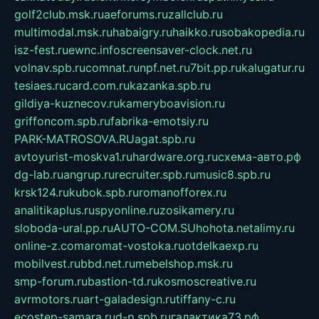
golf2club.msk.ru
aeforums.ru
zallclub.ru
multimodal.msk.ru
habaigry.ru
haikko.ru
sobakopedia.ru
isz-fest.ru
ewnc.info
screensaver-clock.net.ru
volnav.spb.ru
comnat.ru
npf.net.ru
7bit.pp.ru
kalugatur.ru
tesiaes.ru
card.com.ru
kazanka.spb.ru
gildiya-kuznecov.ru
kameryboavision.ru
griffoncom.spb.ru
fabrika-emotsiy.ru
PARK-MATROSOVA.RU
agat.spb.ru
avtoyurist-moskva1.ru
hardware.org.ru
схема-авто.рф
dg-lab.ru
angrup.ru
recruiter.spb.ru
music8.spb.ru
krsk124.ru
kubok.spb.ru
romanofforex.ru
analitikaplus.ru
spyonline.ru
zosikamery.ru
sloboda-ural.pp.ru
AUTO-COM.SU
hohota.net
alimy.ru
online-z.com
aromat-vostoka.ru
otdelkaexp.ru
mobilvest.ru
bbd.net.ru
mebelshop.msk.ru
smp-forum.ru
bastion-td.ru
kosmoscreative.ru
avrmotors.ru
art-galadesign.ru
tiffany-c.ru
ecostep-samara.ru
d-p.spb.ru
галактика73.рф