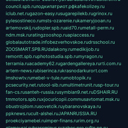
council.spb.ru
лодкипатриот.рф
kafekolizey.ru
iclub.net.ru
gazon-easy.ru
sugarepilekb.ru
grinox.ru
pylesostineco.ru
msts-ozarenie.ru
kameryjooan.ru
artemovskij.ru
dopler.spb.ru
aid70.ru
metall-perm.ru
ndm.msk.ru
ratingzooshop.ru
apiaccess.ru
globalautotrade.info
bezverhovskoe.ru
drsschool.ru
ZOOSMART.SPB.RU
dalakony.ru
medikijob.ru
remontt.spb.ru
photostudia.spb.ru
myragon.ru
terramia.ru
academy62.ru
gardengallereya.ru
rti.com.ru
artem-news.ru
biserinca.ru
krasnodarkurort.com
imshowtv.ru
mebel-v-tule.ru
mobtopik.ru
pcsecurity.net.ru
tool-sib.ru
multimetrunit.ru
sp-tour.ru
fan-cs.ru
santeh-russia.ru
symbian9.net.ru
DSHAIR.RU
tmmotors.spb.ru
xjocuricopii.com
musavtomat.msk.ru
obustrojdom.ru
sovetcik.ru
ybaranovskaya.ru
ppknews.ru
cult-alshei.ru
JAPANRUSSIA.RU
proekciyamebel.ru
imper-finans.ru
rim.org.ru
glamourai.ru
brassminus.ru
zabor-pro.ru
ftn.pp.ru