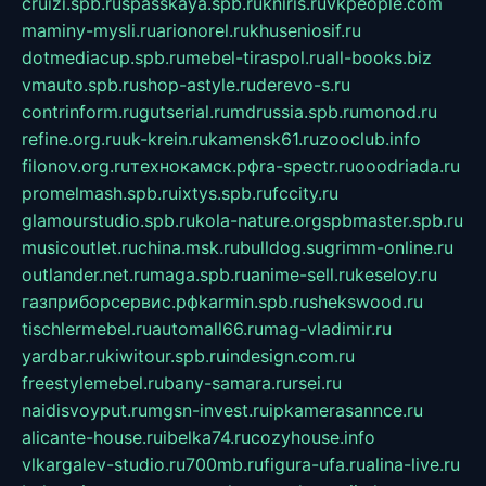
cruizi.spb.ru
spasskaya.spb.ru
kniris.ru
vkpeople.com
maminy-mysli.ru
arionorel.ru
khuseniosif.ru
dotmediacup.spb.ru
mebel-tiraspol.ru
all-books.biz
vmauto.spb.ru
shop-astyle.ru
derevo-s.ru
contrinform.ru
gutserial.ru
mdrussia.spb.ru
monod.ru
refine.org.ru
uk-krein.ru
kamensk61.ru
zooclub.info
filonov.org.ru
технокамск.рф
ra-spectr.ru
ooodriada.ru
promelmash.spb.ru
ixtys.spb.ru
fccity.ru
glamourstudio.spb.ru
kola-nature.org
spbmaster.spb.ru
musicoutlet.ru
china.msk.ru
bulldog.su
grimm-online.ru
outlander.net.ru
maga.spb.ru
anime-sell.ru
keseloy.ru
газприборсервис.рф
karmin.spb.ru
shekswood.ru
tischlermebel.ru
automall66.ru
mag-vladimir.ru
yardbar.ru
kiwitour.spb.ru
indesign.com.ru
freestylemebel.ru
bany-samara.ru
rsei.ru
naidisvoyput.ru
mgsn-invest.ru
ipkamerasannce.ru
alicante-house.ru
ibelka74.ru
cozyhouse.info
vlkargalev-studio.ru
700mb.ru
figura-ufa.ru
alina-live.ru