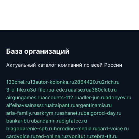
База организаций
Актуальный каталог компаний по всей России
133chel.ru
13autor-kolonka.ru
2864420.ru
2rich.ru
3-d-file.ru
3d-file.ru
a-cdc.ru
aalse.ru
a380club.ru
airgungames.ru
accounts-112.ru
adler-jun.ru
adonyev.ru
alfeihavsalnassr.ru
altaipant.ru
argentinamia.ru
aria-family.ru
arkrym.ru
ashanet.ru
belgorod-day.ru
bankaribi.ru
bandamn.ru
bigfatcc.ru
blagodarenie-spb.ru
borodino-media.ru
card-voice.ru
cardvoice.ru
zed-online.ru
zvonitut.ru
zebra-tlt.ru