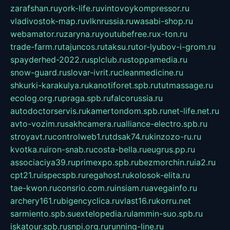
zarafshan.ru
york-life.ru
vintovoykompressor.ru
vladivostok-map.ru
vlknrussia.ru
wasabi-shop.ru
webamator.ru
zaryna.ru
youtubefree.ru
x-ton.ru
trade-farm.ru
tajuncos.ru
taksu.ru
tor-lyubov-i-grom.ru
spayderhed-2022.ru
splclub.ru
stoppamedia.ru
snow-guard.ru
slovar-ivrit.ru
cleanmedicine.ru
shkurki-karakulya.ru
kanotiforet.spb.ru
tutmassage.ru
ecolog.org.ru
praga.spb.ru
falcorussia.ru
autodoctorservis.ru
kamertondom.spb.ru
net-life.net.ru
avto-vozim.ru
sakhcamera.ru
alliance-electro.spb.ru
stroyavt.ru
controlweb1.ru
tdsak74.ru
kinzozo-ru.ru
kvotka.ru
iron-snab.ru
costa-bella.ru
eugrus.pp.ru
associaciya39.ru
primexpo.spb.ru
bezmorchin.ru
ia2.ru
cpt21.ru
ispecspb.ru
regahost.ru
kolosok-elita.ru
tae-kwon.ru
consrio.com.ru
insiam.ru
avegainfo.ru
archery161.ru
bigencyclica.ru
vlast16.ru
korru.net
sarmiento.spb.su
extelopedia.ru
lammin-suo.spb.ru
iskatour.spb.ru
snpi.org.ru
running-line.ru