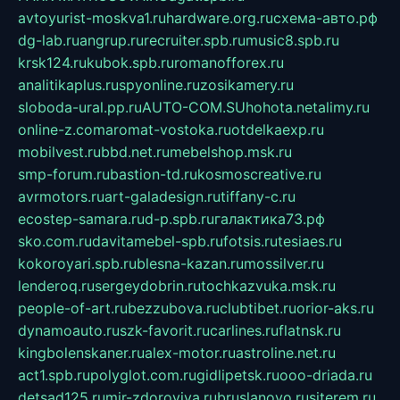
avtoyurist-moskva1.ru
hardware.org.ru
схема-авто.рф
dg-lab.ru
angrup.ru
recruiter.spb.ru
music8.spb.ru
krsk124.ru
kubok.spb.ru
romanofforex.ru
analitikaplus.ru
spyonline.ru
zosikamery.ru
sloboda-ural.pp.ru
AUTO-COM.SU
hohota.net
alimy.ru
online-z.com
aromat-vostoka.ru
otdelkaexp.ru
mobilvest.ru
bbd.net.ru
mebelshop.msk.ru
smp-forum.ru
bastion-td.ru
kosmoscreative.ru
avrmotors.ru
art-galadesign.ru
tiffany-c.ru
ecostep-samara.ru
d-p.spb.ru
галактика73.рф
sko.com.ru
davitamebel-spb.ru
fotsis.ru
tesiaes.ru
kokoroyari.spb.ru
blesna-kazan.ru
mossilver.ru
lenderoq.ru
sergeydobrin.ru
tochkazvuka.msk.ru
people-of-art.ru
bezzubova.ru
clubtibet.ru
orior-aks.ru
dynamoauto.ru
szk-favorit.ru
carlines.ru
flatnsk.ru
kingbolenskaner.ru
alex-motor.ru
astroline.net.ru
act1.spb.ru
polyglot.com.ru
gidlipetsk.ru
ooo-driada.ru
detsad125.ru
mir-zdoroviya.ru
bruslanovo.ru
siterem.ru