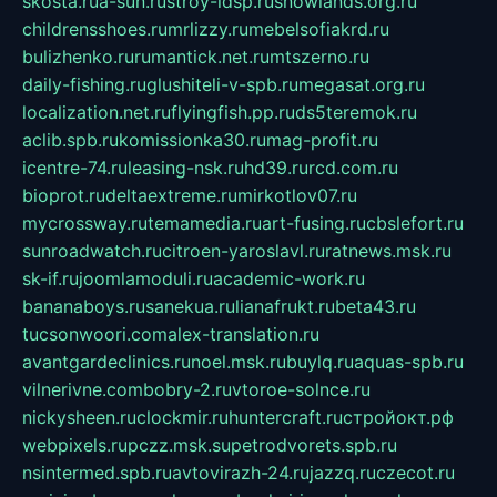
skosta.ru
a-sun.ru
stroy-ldsp.ru
snowlands.org.ru
childrensshoes.ru
mrlizzy.ru
mebelsofiakrd.ru
bulizhenko.ru
rumantick.net.ru
mtszerno.ru
daily-fishing.ru
glushiteli-v-spb.ru
megasat.org.ru
localization.net.ru
flyingfish.pp.ru
ds5teremok.ru
aclib.spb.ru
komissionka30.ru
mag-profit.ru
icentre-74.ru
leasing-nsk.ru
hd39.ru
rcd.com.ru
bioprot.ru
deltaextreme.ru
mirkotlov07.ru
mycrossway.ru
temamedia.ru
art-fusing.ru
cbslefort.ru
sunroadwatch.ru
citroen-yaroslavl.ru
ratnews.msk.ru
sk-if.ru
joomlamoduli.ru
academic-work.ru
bananaboys.ru
sanekua.ru
lianafrukt.ru
beta43.ru
tucsonwoori.com
alex-translation.ru
avantgardeclinics.ru
noel.msk.ru
buylq.ru
aquas-spb.ru
vilnerivne.com
bobry-2.ru
vtoroe-solnce.ru
nickysheen.ru
clockmir.ru
huntercraft.ru
стройокт.рф
webpixels.ru
pczz.msk.su
petrodvorets.spb.ru
nsintermed.spb.ru
avtovirazh-24.ru
jazzq.ru
czecot.ru