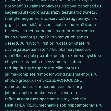
dorogoe58.ru
laimengpacker.ru
kuzova-zapchasti.ru
sageerp.ru
taxodrom.ru
dsrazvitie.ru
hardcity.net.ru
ratinghomegames.ru
topservice25.ru
gubernyan.ru
gtglasslined.ru
ii4.ru
tssport.spb.ru
andorra24.com
blackwallstreet.ru
oboimos.ru
optim-doors.com.ru
ikuch.ru
nycr.org.ru
npa21.ru
vremya-ch.spb.ru
desert000.ru
ivtorgi.ru
ifiori.ru
catalog-statei.ru
dcv.org.ru
spetsmaster174.ru
ipkameryhiseeu.ru
dum26.ru
ruspol.spb.ru
fr-opendp.ru
kam-solnyshko.ru
cheyenne-arapaho.ru
sevzapmetal.spb.ru
ted-lapidus.spb.ru
parasite-eliminator.ru
sigma-complete.ru
modernworld.ru
dama-moda.ru
eholot-group.ru
sk-nvkz.ru
DRONGOLD.RU
democratia2.ru
i-farmer.ru
mass-sport.org
jablonex.spb.ru
bookmess.ru
linkword.ru
refineua.com.ru
cs-spec.net.ru
altay-mebel.ru
DNK-THEATRE.RU
mechaniks.spb.ru
ipcamtechage.ru