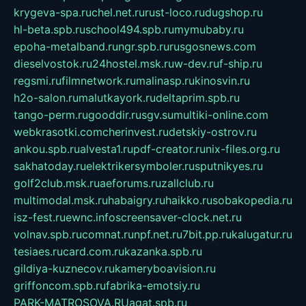
krygeva-spa.ru
chel.net.ru
rust-loco.ru
dugshop.ru
hl-beta.spb.ru
school494.spb.ru
mymubaby.ru
epoha-metalband.ru
ngr.spb.ru
rusgosnews.com
dieselvostok.ru
24hostel.msk.ru
w-dev.ru
f-ship.ru
regsmi.ru
filmnetwork.ru
malinasp.ru
kinosvin.ru
h2o-salon.ru
malutkayork.ru
deltaprim.spb.ru
tango-perm.ru
gooddir.ru
sgv.su
multiki-online.com
webkrasotki.com
cherinvest.ru
detskiy-ostrov.ru
ankou.spb.ru
alvesta1.ru
pdf-creator.ru
nix-files.org.ru
sakhatoday.ru
elektrikersymboler.ru
sputnikyes.ru
golf2club.msk.ru
aeforums.ru
zallclub.ru
multimodal.msk.ru
habaigry.ru
haikko.ru
sobakopedia.ru
isz-fest.ru
ewnc.info
screensaver-clock.net.ru
volnav.spb.ru
comnat.ru
npf.net.ru
7bit.pp.ru
kalugatur.ru
tesiaes.ru
card.com.ru
kazanka.spb.ru
gildiya-kuznecov.ru
kameryboavision.ru
griffoncom.spb.ru
fabrika-emotsiy.ru
PARK-MATROSOVA.RU
agat.spb.ru