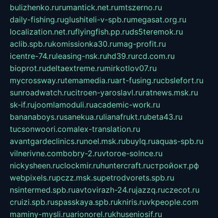
bulizhenko.ru
rumantick.net.ru
mtszerno.ru
daily-fishing.ru
glushiteli-v-spb.ru
megasat.org.ru
localization.net.ru
flyingfish.pp.ru
ds5teremok.ru
aclib.spb.ru
komissionka30.ru
mag-profit.ru
icentre-74.ru
leasing-nsk.ru
hd39.ru
rcd.com.ru
bioprot.ru
deltaextreme.ru
mirkotlov07.ru
mycrossway.ru
temamedia.ru
art-fusing.ru
cbslefort.ru
sunroadwatch.ru
citroen-yaroslavl.ru
ratnews.msk.ru
sk-if.ru
joomlamoduli.ru
academic-work.ru
bananaboys.ru
sanekua.ru
lianafrukt.ru
beta43.ru
tucsonwoori.com
alex-translation.ru
avantgardeclinics.ru
noel.msk.ru
buylq.ru
aquas-spb.ru
vilnerivne.com
bobry-2.ru
vtoroe-solnce.ru
nickysheen.ru
clockmir.ru
huntercraft.ru
стройокт.рф
webpixels.ru
pczz.msk.su
petrodvorets.spb.ru
nsintermed.spb.ru
avtovirazh-24.ru
jazzq.ru
czecot.ru
cruizi.spb.ru
spasskaya.spb.ru
kniris.ru
vkpeople.com
maminy-mysli.ru
arionorel.ru
khuseniosif.ru