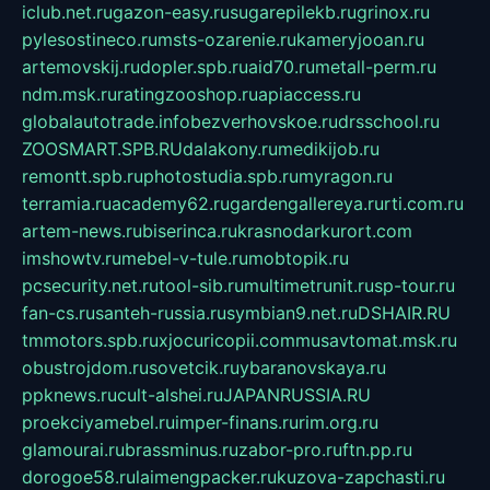
iclub.net.ru
gazon-easy.ru
sugarepilekb.ru
grinox.ru
pylesostineco.ru
msts-ozarenie.ru
kameryjooan.ru
artemovskij.ru
dopler.spb.ru
aid70.ru
metall-perm.ru
ndm.msk.ru
ratingzooshop.ru
apiaccess.ru
globalautotrade.info
bezverhovskoe.ru
drsschool.ru
ZOOSMART.SPB.RU
dalakony.ru
medikijob.ru
remontt.spb.ru
photostudia.spb.ru
myragon.ru
terramia.ru
academy62.ru
gardengallereya.ru
rti.com.ru
artem-news.ru
biserinca.ru
krasnodarkurort.com
imshowtv.ru
mebel-v-tule.ru
mobtopik.ru
pcsecurity.net.ru
tool-sib.ru
multimetrunit.ru
sp-tour.ru
fan-cs.ru
santeh-russia.ru
symbian9.net.ru
DSHAIR.RU
tmmotors.spb.ru
xjocuricopii.com
musavtomat.msk.ru
obustrojdom.ru
sovetcik.ru
ybaranovskaya.ru
ppknews.ru
cult-alshei.ru
JAPANRUSSIA.RU
proekciyamebel.ru
imper-finans.ru
rim.org.ru
glamourai.ru
brassminus.ru
zabor-pro.ru
ftn.pp.ru
dorogoe58.ru
laimengpacker.ru
kuzova-zapchasti.ru