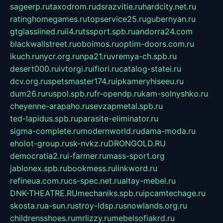
sageerp.ru
taxodrom.ru
dsrazvitie.ru
hardcity.net.ru
ratinghomegames.ru
topservice25.ru
gubernyan.ru
gtglasslined.ru
ii4.ru
tssport.spb.ru
andorra24.com
blackwallstreet.ru
oboimos.ru
optim-doors.com.ru
ikuch.ru
nycr.org.ru
npa21.ru
vremya-ch.spb.ru
desert000.ru
ivtorgi.ru
ifiori.ru
catalog-statei.ru
dcv.org.ru
spetsmaster174.ru
ipkameryhiseeu.ru
dum26.ru
ruspol.spb.ru
fr-opendp.ru
kam-solnyshko.ru
cheyenne-arapaho.ru
sevzapmetal.spb.ru
ted-lapidus.spb.ru
parasite-eliminator.ru
sigma-complete.ru
modernworld.ru
dama-moda.ru
eholot-group.ru
sk-nvkz.ru
DRONGOLD.RU
democratia2.ru
i-farmer.ru
mass-sport.org
jablonex.spb.ru
bookmess.ru
linkword.ru
refineua.com.ru
cs-spec.net.ru
altay-mebel.ru
DNK-THEATRE.RU
mechaniks.spb.ru
ipcamtechage.ru
skosta.ru
a-sun.ru
stroy-ldsp.ru
snowlands.org.ru
childrensshoes.ru
mrlizzy.ru
mebelsofiakrd.ru