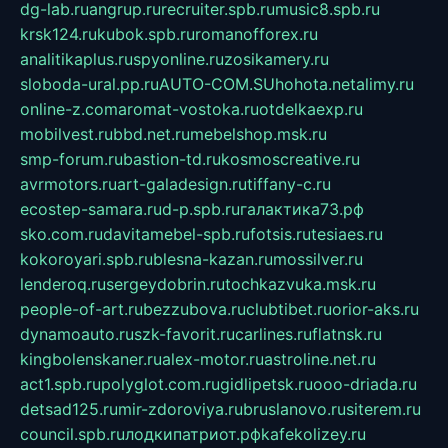
dg-lab.ru
angrup.ru
recruiter.spb.ru
music8.spb.ru
krsk124.ru
kubok.spb.ru
romanofforex.ru
analitikaplus.ru
spyonline.ru
zosikamery.ru
sloboda-ural.pp.ru
AUTO-COM.SU
hohota.net
alimy.ru
online-z.com
aromat-vostoka.ru
otdelkaexp.ru
mobilvest.ru
bbd.net.ru
mebelshop.msk.ru
smp-forum.ru
bastion-td.ru
kosmoscreative.ru
avrmotors.ru
art-galadesign.ru
tiffany-c.ru
ecostep-samara.ru
d-p.spb.ru
галактика73.рф
sko.com.ru
davitamebel-spb.ru
fotsis.ru
tesiaes.ru
kokoroyari.spb.ru
blesna-kazan.ru
mossilver.ru
lenderoq.ru
sergeydobrin.ru
tochkazvuka.msk.ru
people-of-art.ru
bezzubova.ru
clubtibet.ru
orior-aks.ru
dynamoauto.ru
szk-favorit.ru
carlines.ru
flatnsk.ru
kingbolenskaner.ru
alex-motor.ru
astroline.net.ru
act1.spb.ru
polyglot.com.ru
gidlipetsk.ru
ooo-driada.ru
detsad125.ru
mir-zdoroviya.ru
bruslanovo.ru
siterem.ru
council.spb.ru
лодкипатриот.рф
kafekolizey.ru