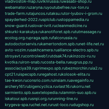
vladivostok-map.ru
vlknrussia.ru
wasabi-shop.ru
webamator.ru
zaryna.ru
youtubefree.ru
x-ton.ru
trade-farm.ru
tajuncos.ru
taksu.ru
tor-lyubov-i-grom.ru
spayderhed-2022.ru
splclub.ru
stoppamedia.ru
snow-guard.ru
slovar-ivrit.ru
cleanmedicine.ru
shkurki-karakulya.ru
kanotiforet.spb.ru
tutmassage.ru
ecolog.org.ru
praga.spb.ru
falcorussia.ru
autodoctorservis.ru
kamertondom.spb.ru
net-life.net.ru
avto-vozim.ru
sakhcamera.ru
alliance-electro.spb.ru
stroyavt.ru
controlweb1.ru
tdsak74.ru
kinzozo-ru.ru
kvotka.ru
iron-snab.ru
costa-bella.ru
eugrus.pp.ru
associaciya39.ru
primexpo.spb.ru
bezmorchin.ru
ia2.ru
cpt21.ru
ispecspb.ru
regahost.ru
kolosok-elita.ru
tae-kwon.ru
consrio.com.ru
insiam.ru
avegainfo.ru
archery161.ru
bigencyclica.ru
vlast16.ru
korru.net
sarmiento.spb.su
extelopedia.ru
lammin-suo.spb.ru
iskatour.spb.ru
snpi.org.ru
running-line.ru
krygeva-spa.ru
chel.net.ru
rust-loco.ru
dugshop.ru