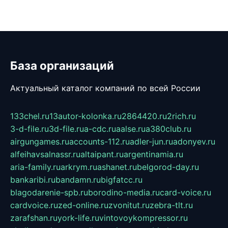
База организаций
Актуальный каталог компаний по всей России
133chel.ru
13autor-kolonka.ru
2864420.ru
2rich.ru
3-d-file.ru
3d-file.ru
a-cdc.ru
aalse.ru
a380club.ru
airgungames.ru
accounts-112.ru
adler-jun.ru
adonyev.ru
alfeihavsalnassr.ru
altaipant.ru
argentinamia.ru
aria-family.ru
arkrym.ru
ashanet.ru
belgorod-day.ru
bankaribi.ru
bandamn.ru
bigfatcc.ru
blagodarenie-spb.ru
borodino-media.ru
card-voice.ru
cardvoice.ru
zed-online.ru
zvonitut.ru
zebra-tlt.ru
zarafshan.ru
york-life.ru
vintovoykompressor.ru