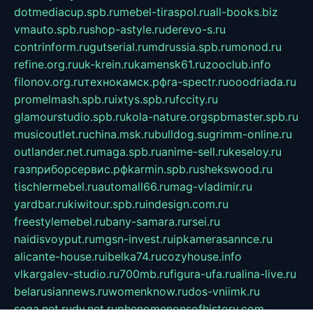
dotmediacup.spb.ru
mebel-tiraspol.ru
all-books.biz
vmauto.spb.ru
shop-astyle.ru
derevo-s.ru
contrinform.ru
gutserial.ru
mdrussia.spb.ru
monod.ru
refine.org.ru
uk-krein.ru
kamensk61.ru
zooclub.info
filonov.org.ru
технокамск.рф
ra-spectr.ru
ooodriada.ru
promelmash.spb.ru
ixtys.spb.ru
fccity.ru
glamourstudio.spb.ru
kola-nature.org
spbmaster.spb.ru
musicoutlet.ru
china.msk.ru
bulldog.su
grimm-online.ru
outlander.net.ru
maga.spb.ru
anime-sell.ru
keseloy.ru
газприборсервис.рф
karmin.spb.ru
shekswood.ru
tischlermebel.ru
automall66.ru
mag-vladimir.ru
yardbar.ru
kiwitour.spb.ru
indesign.com.ru
freestylemebel.ru
bany-samara.ru
rsei.ru
naidisvoyput.ru
mgsn-invest.ru
ipkamerasannce.ru
alicante-house.ru
ibelka74.ru
cozyhouse.info
vlkargalev-studio.ru
700mb.ru
figura-ufa.ru
alina-live.ru
belarusiannews.ru
womenknow.ru
dos-vniimk.ru
sega.net.ru
dv.net.ru
phenomenonsofhistory.com