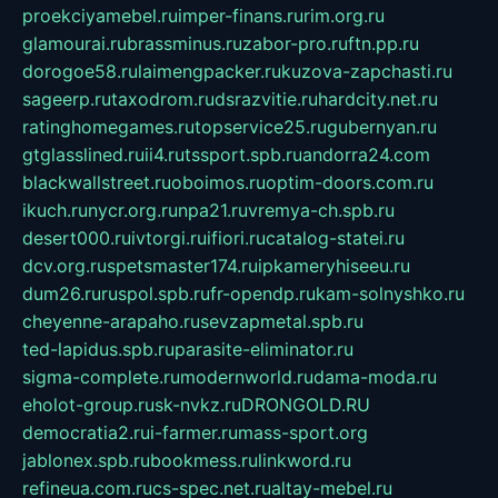
proekciyamebel.ru
imper-finans.ru
rim.org.ru
glamourai.ru
brassminus.ru
zabor-pro.ru
ftn.pp.ru
dorogoe58.ru
laimengpacker.ru
kuzova-zapchasti.ru
sageerp.ru
taxodrom.ru
dsrazvitie.ru
hardcity.net.ru
ratinghomegames.ru
topservice25.ru
gubernyan.ru
gtglasslined.ru
ii4.ru
tssport.spb.ru
andorra24.com
blackwallstreet.ru
oboimos.ru
optim-doors.com.ru
ikuch.ru
nycr.org.ru
npa21.ru
vremya-ch.spb.ru
desert000.ru
ivtorgi.ru
ifiori.ru
catalog-statei.ru
dcv.org.ru
spetsmaster174.ru
ipkameryhiseeu.ru
dum26.ru
ruspol.spb.ru
fr-opendp.ru
kam-solnyshko.ru
cheyenne-arapaho.ru
sevzapmetal.spb.ru
ted-lapidus.spb.ru
parasite-eliminator.ru
sigma-complete.ru
modernworld.ru
dama-moda.ru
eholot-group.ru
sk-nvkz.ru
DRONGOLD.RU
democratia2.ru
i-farmer.ru
mass-sport.org
jablonex.spb.ru
bookmess.ru
linkword.ru
refineua.com.ru
cs-spec.net.ru
altay-mebel.ru