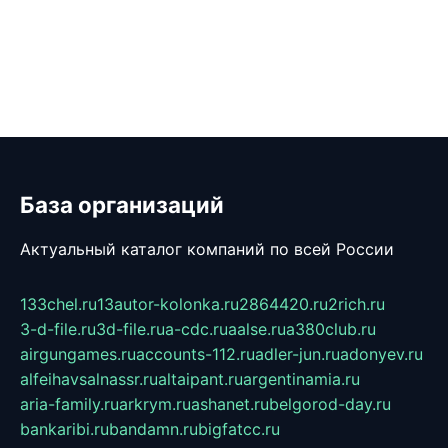
База организаций
Актуальный каталог компаний по всей России
133chel.ru
13autor-kolonka.ru
2864420.ru
2rich.ru
3-d-file.ru
3d-file.ru
a-cdc.ru
aalse.ru
a380club.ru
airgungames.ru
accounts-112.ru
adler-jun.ru
adonyev.ru
alfeihavsalnassr.ru
altaipant.ru
argentinamia.ru
aria-family.ru
arkrym.ru
ashanet.ru
belgorod-day.ru
bankaribi.ru
bandamn.ru
bigfatcc.ru