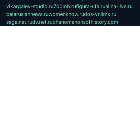
vlkargalev-studio.ru
700mb.ru
figura-ufa.ru
alina-live.ru
belarusiannews.ru
womenknow.ru
dos-vniimk.ru
sega.net.ru
dv.net.ru
phenomenonsofhistory.com
telesputnik.net.ru
wall.pp.ru
pylesosroidmi.ru
gtc-clan.ru
cligs.ru
bibikazap.ru
popova.org.ru
netwhistler.spb.ru
bellvil.ru
bonzon.ru
iss-vladik.ru
defiparis.net.ru
las-gryzas.ru
amku.ru
electednews.spb.ru
feather.org.ru
spar72.ru
tankiigri.ru
dominus.com.ru
ibtree.ru
sanykool.pp.ru
unixlib.org.ru
menatep.spb.ru
gartenterrassen.ru
printeka.ru
skvozilka.com.ru
parkovka-pub.ru
lovemobi.ru
art-ru.ru
emulatorz.com.ru
alucomp.com.ru
tatforum.com.ru
alternativa-profi.ru
dermakler.ru
artsurvey.ru
aredir.ru
khimspas.ru
centr-maxi.ru
2018r.ru
bort-stomer-defort.ru
professional2.ru
gibsons.ru
artselena.ru
art-pilot.ru
ingredient.spb.ru
npfpolimer.spb.ru
argentum.spb.ru
hom-edu.ru
af-num.ru
cashadvanceamericasev.org
trexp.spb.ru