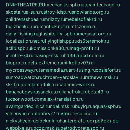
DNK-THEATRE.RU
mechaniks.spb.ru
ipcamtechage.ru
skosta.ru
a-sun.ru
stroy-ldsp.ru
snowlands.org.ru
childrensshoes.ru
mrlizzy.ru
mebelsofiakrd.ru
bulizhenko.ru
rumantick.net.ru
mtszerno.ru
daily-fishing.ru
glushiteli-v-spb.ru
megasat.org.ru
localization.net.ru
flyingfish.pp.ru
ds5teremok.ru
aclib.spb.ru
komissionka30.ru
mag-profit.ru
icentre-74.ru
leasing-nsk.ru
hd39.ru
rcd.com.ru
bioprot.ru
deltaextreme.ru
mirkotlov07.ru
mycrossway.ru
temamedia.ru
art-fusing.ru
cbslefort.ru
sunroadwatch.ru
citroen-yaroslavl.ru
ratnews.msk.ru
sk-if.ru
joomlamoduli.ru
academic-work.ru
bananaboys.ru
sanekua.ru
lianafrukt.ru
beta43.ru
tucsonwoori.com
alex-translation.ru
avantgardeclinics.ru
noel.msk.ru
buylq.ru
aquas-spb.ru
vilnerivne.com
bobry-2.ru
vtoroe-solnce.ru
nickysheen.ru
clockmir.ru
huntercraft.ru
стройокт.рф
webpixels.ru
pczz.msk.su
petrodvorets.spb.ru