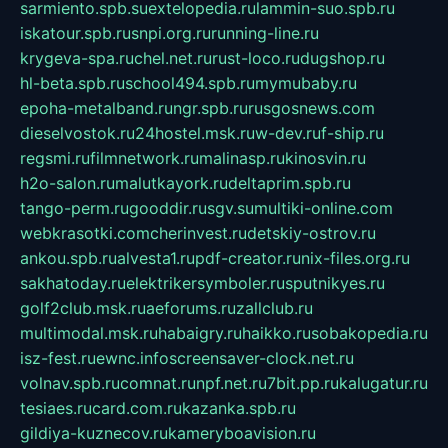
sarmiento.spb.su
extelopedia.ru
lammin-suo.spb.ru
iskatour.spb.ru
snpi.org.ru
running-line.ru
krygeva-spa.ru
chel.net.ru
rust-loco.ru
dugshop.ru
hl-beta.spb.ru
school494.spb.ru
mymubaby.ru
epoha-metalband.ru
ngr.spb.ru
rusgosnews.com
dieselvostok.ru
24hostel.msk.ru
w-dev.ru
f-ship.ru
regsmi.ru
filmnetwork.ru
malinasp.ru
kinosvin.ru
h2o-salon.ru
malutkayork.ru
deltaprim.spb.ru
tango-perm.ru
gooddir.ru
sgv.su
multiki-online.com
webkrasotki.com
cherinvest.ru
detskiy-ostrov.ru
ankou.spb.ru
alvesta1.ru
pdf-creator.ru
nix-files.org.ru
sakhatoday.ru
elektrikersymboler.ru
sputnikyes.ru
golf2club.msk.ru
aeforums.ru
zallclub.ru
multimodal.msk.ru
habaigry.ru
haikko.ru
sobakopedia.ru
isz-fest.ru
ewnc.info
screensaver-clock.net.ru
volnav.spb.ru
comnat.ru
npf.net.ru
7bit.pp.ru
kalugatur.ru
tesiaes.ru
card.com.ru
kazanka.spb.ru
gildiya-kuznecov.ru
kameryboavision.ru