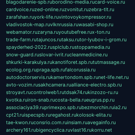
blagodarenie-spb.ru
borodino-media.ru
card-voice.ru
cardvoice.ru
zed-online.ru
zvonitut.ru
zebra-tlt.ru
zarafshan.ru
york-life.ru
vintovoykompressor.ru
vladivostok-map.ru
vlknrussia.ru
wasabi-shop.ru
webamator.ru
zaryna.ru
youtubefree.ru
x-ton.ru
trade-farm.ru
tajuncos.ru
taksu.ru
tor-lyubov-i-grom.ru
spayderhed-2022.ru
splclub.ru
stoppamedia.ru
snow-guard.ru
slovar-ivrit.ru
cleanmedicine.ru
shkurki-karakulya.ru
kanotiforet.spb.ru
tutmassage.ru
ecolog.org.ru
praga.spb.ru
falcorussia.ru
autodoctorservis.ru
kamertondom.spb.ru
net-life.net.ru
avto-vozim.ru
sakhcamera.ru
alliance-electro.spb.ru
stroyavt.ru
controlweb1.ru
tdsak74.ru
kinzozo-ru.ru
kvotka.ru
iron-snab.ru
costa-bella.ru
eugrus.pp.ru
associaciya39.ru
primexpo.spb.ru
bezmorchin.ru
ia2.ru
cpt21.ru
ispecspb.ru
regahost.ru
kolosok-elita.ru
tae-kwon.ru
consrio.com.ru
insiam.ru
avegainfo.ru
archery161.ru
bigencyclica.ru
vlast16.ru
korru.net