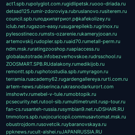
act1.spb.ru
polyglot.com.ru
gidlipetsk.ru
ooo-driada.ru
detsad125.ru
mir-zdoroviya.ru
bruslanovo.ru
siterem.ru
council.spb.ru
лодкипатриот.рф
kafekolizey.ru
iclub.net.ru
gazon-easy.ru
sugarepilekb.ru
grinox.ru
pylesostineco.ru
msts-ozarenie.ru
kameryjooan.ru
artemovskij.ru
dopler.spb.ru
aid70.ru
metall-perm.ru
ndm.msk.ru
ratingzooshop.ru
apiaccess.ru
globalautotrade.info
bezverhovskoe.ru
drsschool.ru
ZOOSMART.SPB.RU
dalakony.ru
medikijob.ru
remontt.spb.ru
photostudia.spb.ru
myragon.ru
terramia.ru
academy62.ru
gardengallereya.ru
rti.com.ru
artem-news.ru
biserinca.ru
krasnodarkurort.com
imshowtv.ru
mebel-v-tule.ru
mobtopik.ru
pcsecurity.net.ru
tool-sib.ru
multimetrunit.ru
sp-tour.ru
fan-cs.ru
santeh-russia.ru
symbian9.net.ru
DSHAIR.RU
tmmotors.spb.ru
xjocuricopii.com
musavtomat.msk.ru
obustrojdom.ru
sovetcik.ru
ybaranovskaya.ru
ppknews.ru
cult-alshei.ru
JAPANRUSSIA.RU