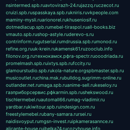
nsintermed.spb.ru
avtovirazh-24.ru
jazzq.ru
czecot.ru
cruizi.spb.ru
spasskaya.spb.ru
kniris.ru
vkpeople.com
maminy-mysli.ru
arionorel.ru
khuseniosif.ru
dotmediacup.spb.ru
mebel-tiraspol.ru
all-books.biz
vmauto.spb.ru
shop-astyle.ru
derevo-s.ru
contrinform.ru
gutserial.ru
mdrussia.spb.ru
monod.ru
refine.org.ru
uk-krein.ru
kamensk61.ru
zooclub.info
filonov.org.ru
технокамск.рф
ra-spectr.ru
ooodriada.ru
promelmash.spb.ru
ixtys.spb.ru
fccity.ru
glamourstudio.spb.ru
kola-nature.org
spbmaster.spb.ru
musicoutlet.ru
china.msk.ru
bulldog.su
grimm-online.ru
outlander.net.ru
maga.spb.ru
anime-sell.ru
keseloy.ru
газприборсервис.рф
karmin.spb.ru
shekswood.ru
tischlermebel.ru
automall66.ru
mag-vladimir.ru
yardbar.ru
kiwitour.spb.ru
indesign.com.ru
freestylemebel.ru
bany-samara.ru
rsei.ru
naidisvoyput.ru
mgsn-invest.ru
ipkamerasannce.ru
alicante-house.ru
ibelka74.ru
cozyhouse.info