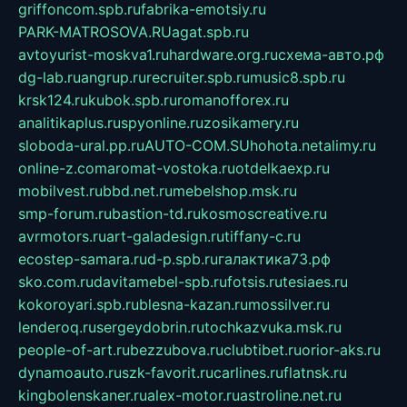
griffoncom.spb.ru
fabrika-emotsiy.ru
PARK-MATROSOVA.RU
agat.spb.ru
avtoyurist-moskva1.ru
hardware.org.ru
схема-авто.рф
dg-lab.ru
angrup.ru
recruiter.spb.ru
music8.spb.ru
krsk124.ru
kubok.spb.ru
romanofforex.ru
analitikaplus.ru
spyonline.ru
zosikamery.ru
sloboda-ural.pp.ru
AUTO-COM.SU
hohota.net
alimy.ru
online-z.com
aromat-vostoka.ru
otdelkaexp.ru
mobilvest.ru
bbd.net.ru
mebelshop.msk.ru
smp-forum.ru
bastion-td.ru
kosmoscreative.ru
avrmotors.ru
art-galadesign.ru
tiffany-c.ru
ecostep-samara.ru
d-p.spb.ru
галактика73.рф
sko.com.ru
davitamebel-spb.ru
fotsis.ru
tesiaes.ru
kokoroyari.spb.ru
blesna-kazan.ru
mossilver.ru
lenderoq.ru
sergeydobrin.ru
tochkazvuka.msk.ru
people-of-art.ru
bezzubova.ru
clubtibet.ru
orior-aks.ru
dynamoauto.ru
szk-favorit.ru
carlines.ru
flatnsk.ru
kingbolenskaner.ru
alex-motor.ru
astroline.net.ru