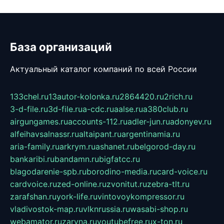
База организаций
Актуальный каталог компаний по всей России
133chel.ru
13autor-kolonka.ru
2864420.ru
2rich.ru
3-d-file.ru
3d-file.ru
a-cdc.ru
aalse.ru
a380club.ru
airgungames.ru
accounts-112.ru
adler-jun.ru
adonyev.ru
alfeihavsalnassr.ru
altaipant.ru
argentinamia.ru
aria-family.ru
arkrym.ru
ashanet.ru
belgorod-day.ru
bankaribi.ru
bandamn.ru
bigfatcc.ru
blagodarenie-spb.ru
borodino-media.ru
card-voice.ru
cardvoice.ru
zed-online.ru
zvonitut.ru
zebra-tlt.ru
zarafshan.ru
york-life.ru
vintovoykompressor.ru
vladivostok-map.ru
vlknrussia.ru
wasabi-shop.ru
webamator.ru
zaryna.ru
youtubefree.ru
x-ton.ru