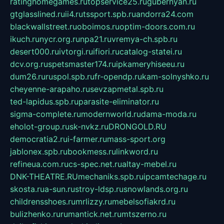
ratinghomegames.ru
topservice25.ru
gubernyan.ru
gtglasslined.ru
ii4.ru
tssport.spb.ru
andorra24.com
blackwallstreet.ru
oboimos.ru
optim-doors.com.ru
ikuch.ru
nycr.org.ru
npa21.ru
vremya-ch.spb.ru
desert000.ru
ivtorgi.ru
ifiori.ru
catalog-statei.ru
dcv.org.ru
spetsmaster174.ru
ipkameryhiseeu.ru
dum26.ru
ruspol.spb.ru
fr-opendp.ru
kam-solnyshko.ru
cheyenne-arapaho.ru
sevzapmetal.spb.ru
ted-lapidus.spb.ru
parasite-eliminator.ru
sigma-complete.ru
modernworld.ru
dama-moda.ru
eholot-group.ru
sk-nvkz.ru
DRONGOLD.RU
democratia2.ru
i-farmer.ru
mass-sport.org
jablonex.spb.ru
bookmess.ru
linkword.ru
refineua.com.ru
cs-spec.net.ru
altay-mebel.ru
DNK-THEATRE.RU
mechaniks.spb.ru
ipcamtechage.ru
skosta.ru
a-sun.ru
stroy-ldsp.ru
snowlands.org.ru
childrensshoes.ru
mrlizzy.ru
mebelsofiakrd.ru
bulizhenko.ru
rumantick.net.ru
mtszerno.ru