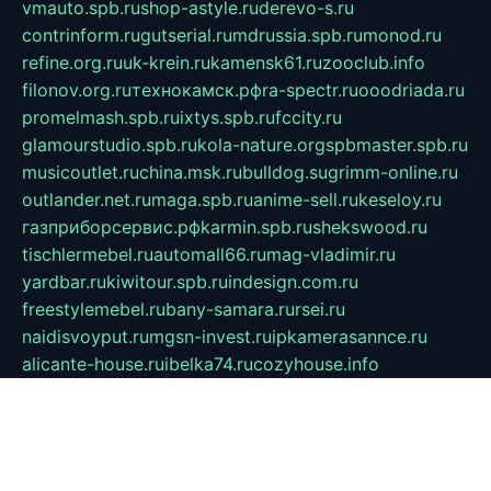
vmauto.spb.ru
shop-astyle.ru
derevo-s.ru
contrinform.ru
gutserial.ru
mdrussia.spb.ru
monod.ru
refine.org.ru
uk-krein.ru
kamensk61.ru
zooclub.info
filonov.org.ru
технокамск.рф
ra-spectr.ru
ooodriada.ru
promelmash.spb.ru
ixtys.spb.ru
fccity.ru
glamourstudio.spb.ru
kola-nature.org
spbmaster.spb.ru
musicoutlet.ru
china.msk.ru
bulldog.su
grimm-online.ru
outlander.net.ru
maga.spb.ru
anime-sell.ru
keseloy.ru
газприборсервис.рф
karmin.spb.ru
shekswood.ru
tischlermebel.ru
automall66.ru
mag-vladimir.ru
yardbar.ru
kiwitour.spb.ru
indesign.com.ru
freestylemebel.ru
bany-samara.ru
rsei.ru
naidisvoyput.ru
mgsn-invest.ru
ipkamerasannce.ru
alicante-house.ru
ibelka74.ru
cozyhouse.info
vlkargalev-studio.ru
700mb.ru
figura-ufa.ru
alina-live.ru
belarusiannews.ru
womenknow.ru
dos-vniimk.ru
sega.net.ru
dv.net.ru
phenomenonsofhistory.com
telesputnik.net.ru
wall.pp.ru
pylesosroidmi.ru