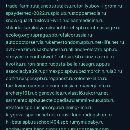
trade-farm.ru
tajuncos.ru
taksu.ru
tor-lyubov-i-grom.ru
spayderhed-2022.ru
splclub.ru
stoppamedia.ru
snow-guard.ru
slovar-ivrit.ru
cleanmedicine.ru
shkurki-karakulya.ru
kanotiforet.spb.ru
tutmassage.ru
ecolog.org.ru
praga.spb.ru
falcorussia.ru
autodoctorservis.ru
kamertondom.spb.ru
net-life.net.ru
avto-vozim.ru
sakhcamera.ru
alliance-electro.spb.ru
stroyavt.ru
controlweb1.ru
tdsak74.ru
kinzozo-ru.ru
kvotka.ru
iron-snab.ru
costa-bella.ru
eugrus.pp.ru
associaciya39.ru
primexpo.spb.ru
bezmorchin.ru
ia2.ru
cpt21.ru
ispecspb.ru
regahost.ru
kolosok-elita.ru
tae-kwon.ru
consrio.com.ru
insiam.ru
avegainfo.ru
archery161.ru
bigencyclica.ru
vlast16.ru
korru.net
sarmiento.spb.su
extelopedia.ru
lammin-suo.spb.ru
iskatour.spb.ru
snpi.org.ru
running-line.ru
krygeva-spa.ru
chel.net.ru
rust-loco.ru
dugshop.ru
hl-beta.spb.ru
school494.spb.ru
mymubaby.ru
epoha-metalband.ru
ngr.spb.ru
rusgosnews.com