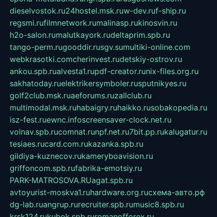
dieselvostok.ru
24hostel.msk.ru
w-dev.ru
f-ship.ru
regsmi.ru
filmnetwork.ru
malinasp.ru
kinosvin.ru
h2o-salon.ru
malutkayork.ru
deltaprim.spb.ru
tango-perm.ru
gooddir.ru
sgv.su
multiki-online.com
webkrasotki.com
cherinvest.ru
detskiy-ostrov.ru
ankou.spb.ru
alvesta1.ru
pdf-creator.ru
nix-files.org.ru
sakhatoday.ru
elektrikersymboler.ru
sputnikyes.ru
golf2club.msk.ru
aeforums.ru
zallclub.ru
multimodal.msk.ru
habaigry.ru
haikko.ru
sobakopedia.ru
isz-fest.ru
ewnc.info
screensaver-clock.net.ru
volnav.spb.ru
comnat.ru
npf.net.ru
7bit.pp.ru
kalugatur.ru
tesiaes.ru
card.com.ru
kazanka.spb.ru
gildiya-kuznecov.ru
kameryboavision.ru
griffoncom.spb.ru
fabrika-emotsiy.ru
PARK-MATROSOVA.RU
agat.spb.ru
avtoyurist-moskva1.ru
hardware.org.ru
схема-авто.рф
dg-lab.ru
angrup.ru
recruiter.spb.ru
music8.spb.ru
krsk124.ru
kubok.spb.ru
romanofforex.ru