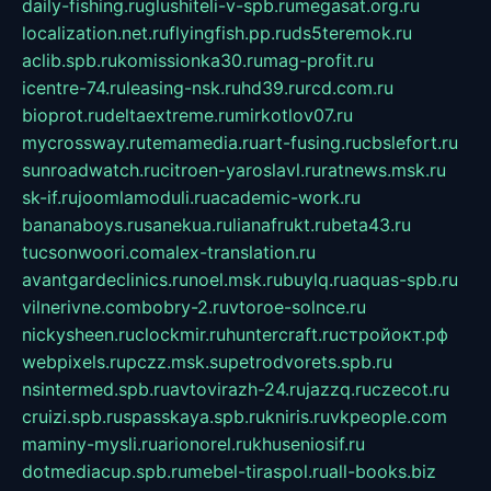
daily-fishing.ru
glushiteli-v-spb.ru
megasat.org.ru
localization.net.ru
flyingfish.pp.ru
ds5teremok.ru
aclib.spb.ru
komissionka30.ru
mag-profit.ru
icentre-74.ru
leasing-nsk.ru
hd39.ru
rcd.com.ru
bioprot.ru
deltaextreme.ru
mirkotlov07.ru
mycrossway.ru
temamedia.ru
art-fusing.ru
cbslefort.ru
sunroadwatch.ru
citroen-yaroslavl.ru
ratnews.msk.ru
sk-if.ru
joomlamoduli.ru
academic-work.ru
bananaboys.ru
sanekua.ru
lianafrukt.ru
beta43.ru
tucsonwoori.com
alex-translation.ru
avantgardeclinics.ru
noel.msk.ru
buylq.ru
aquas-spb.ru
vilnerivne.com
bobry-2.ru
vtoroe-solnce.ru
nickysheen.ru
clockmir.ru
huntercraft.ru
стройокт.рф
webpixels.ru
pczz.msk.su
petrodvorets.spb.ru
nsintermed.spb.ru
avtovirazh-24.ru
jazzq.ru
czecot.ru
cruizi.spb.ru
spasskaya.spb.ru
kniris.ru
vkpeople.com
maminy-mysli.ru
arionorel.ru
khuseniosif.ru
dotmediacup.spb.ru
mebel-tiraspol.ru
all-books.biz