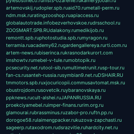
pylesostineco.ru
msts-ozarenie.ru
kameryjooan.ru
artemovskij.ru
dopler.spb.ru
aid70.ru
metall-perm.ru
ndm.msk.ru
ratingzooshop.ru
apiaccess.ru
globalautotrade.info
bezverhovskoe.ru
drsschool.ru
ZOOSMART.SPB.RU
dalakony.ru
medikijob.ru
remontt.spb.ru
photostudia.spb.ru
myragon.ru
terramia.ru
academy62.ru
gardengallereya.ru
rti.com.ru
artem-news.ru
biserinca.ru
krasnodarkurort.com
imshowtv.ru
mebel-v-tule.ru
mobtopik.ru
pcsecurity.net.ru
tool-sib.ru
multimetrunit.ru
sp-tour.ru
fan-cs.ru
santeh-russia.ru
symbian9.net.ru
DSHAIR.RU
tmmotors.spb.ru
xjocuricopii.com
musavtomat.msk.ru
obustrojdom.ru
sovetcik.ru
ybaranovskaya.ru
ppknews.ru
cult-alshei.ru
JAPANRUSSIA.RU
proekciyamebel.ru
imper-finans.ru
rim.org.ru
glamourai.ru
brassminus.ru
zabor-pro.ru
ftn.pp.ru
dorogoe58.ru
laimengpacker.ru
kuzova-zapchasti.ru
sageerp.ru
taxodrom.ru
dsrazvitie.ru
hardcity.net.ru