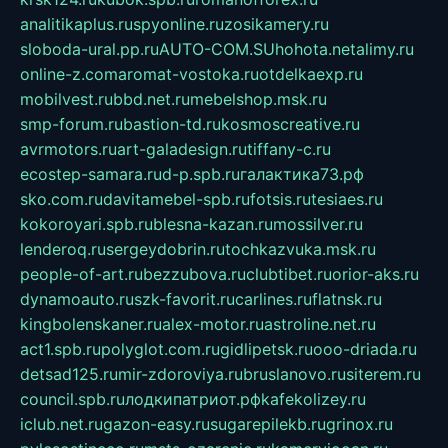
analitikaplus.ru
spyonline.ru
zosikamery.ru
sloboda-ural.pp.ru
AUTO-COM.SU
hohota.net
alimy.ru
online-z.com
aromat-vostoka.ru
otdelkaexp.ru
mobilvest.ru
bbd.net.ru
mebelshop.msk.ru
smp-forum.ru
bastion-td.ru
kosmoscreative.ru
avrmotors.ru
art-galadesign.ru
tiffany-c.ru
ecostep-samara.ru
d-p.spb.ru
галактика73.рф
sko.com.ru
davitamebel-spb.ru
fotsis.ru
tesiaes.ru
kokoroyari.spb.ru
blesna-kazan.ru
mossilver.ru
lenderoq.ru
sergeydobrin.ru
tochkazvuka.msk.ru
people-of-art.ru
bezzubova.ru
clubtibet.ru
orior-aks.ru
dynamoauto.ru
szk-favorit.ru
carlines.ru
flatnsk.ru
kingbolenskaner.ru
alex-motor.ru
astroline.net.ru
act1.spb.ru
polyglot.com.ru
gidlipetsk.ru
ooo-driada.ru
detsad125.ru
mir-zdoroviya.ru
bruslanovo.ru
siterem.ru
council.spb.ru
лодкипатриот.рф
kafekolizey.ru
iclub.net.ru
gazon-easy.ru
sugarepilekb.ru
grinox.ru