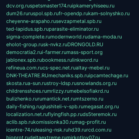
dcv.org.ru
spetsmaster174.ru
ipkameryhiseeu.ru
dum26.ru
ruspol.spb.ru
fr-opendp.ru
kam-solnyshko.ru
cheyenne-arapaho.ru
sevzapmetal.spb.ru
ted-lapidus.spb.ru
parasite-eliminator.ru
sigma-complete.ru
modernworld.ru
dama-moda.ru
eholot-group.ru
sk-nvkz.ru
DRONGOLD.RU
democratia2.ru
i-farmer.ru
mass-sport.org
jablonex.spb.ru
bookmess.ru
linkword.ru
refineua.com.ru
cs-spec.net.ru
altay-mebel.ru
DNK-THEATRE.RU
mechaniks.spb.ru
ipcamtechage.ru
skosta.ru
a-sun.ru
stroy-ldsp.ru
snowlands.org.ru
childrensshoes.ru
mrlizzy.ru
mebelsofiakrd.ru
bulizhenko.ru
rumantick.net.ru
mtszerno.ru
daily-fishing.ru
glushiteli-v-spb.ru
megasat.org.ru
localization.net.ru
flyingfish.pp.ru
ds5teremok.ru
aclib.spb.ru
komissionka30.ru
mag-profit.ru
icentre-74.ru
leasing-nsk.ru
hd39.ru
rcd.com.ru
bioprot.ru
deltaextreme.ru
mirkotlov07.ru