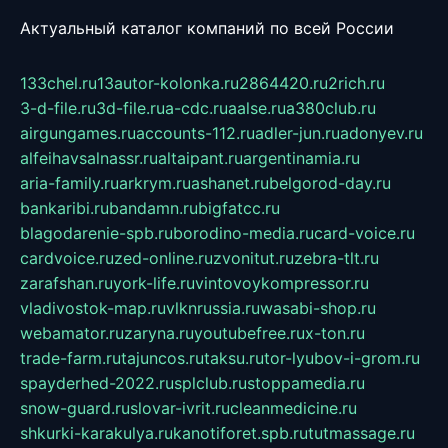
Актуальный каталог компаний по всей России
133chel.ru
13autor-kolonka.ru
2864420.ru
2rich.ru
3-d-file.ru
3d-file.ru
a-cdc.ru
aalse.ru
a380club.ru
airgungames.ru
accounts-112.ru
adler-jun.ru
adonyev.ru
alfeihavsalnassr.ru
altaipant.ru
argentinamia.ru
aria-family.ru
arkrym.ru
ashanet.ru
belgorod-day.ru
bankaribi.ru
bandamn.ru
bigfatcc.ru
blagodarenie-spb.ru
borodino-media.ru
card-voice.ru
cardvoice.ru
zed-online.ru
zvonitut.ru
zebra-tlt.ru
zarafshan.ru
york-life.ru
vintovoykompressor.ru
vladivostok-map.ru
vlknrussia.ru
wasabi-shop.ru
webamator.ru
zaryna.ru
youtubefree.ru
x-ton.ru
trade-farm.ru
tajuncos.ru
taksu.ru
tor-lyubov-i-grom.ru
spayderhed-2022.ru
splclub.ru
stoppamedia.ru
snow-guard.ru
slovar-ivrit.ru
cleanmedicine.ru
shkurki-karakulya.ru
kanotiforet.spb.ru
tutmassage.ru