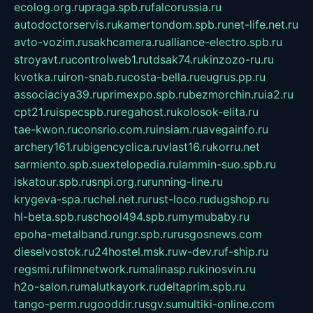
ecolog.org.ru
praga.spb.ru
falcorussia.ru
autodoctorservis.ru
kamertondom.spb.ru
net-life.net.ru
avto-vozim.ru
sakhcamera.ru
alliance-electro.spb.ru
stroyavt.ru
controlweb1.ru
tdsak74.ru
kinzozo-ru.ru
kvotka.ru
iron-snab.ru
costa-bella.ru
eugrus.pp.ru
associaciya39.ru
primexpo.spb.ru
bezmorchin.ru
ia2.ru
cpt21.ru
ispecspb.ru
regahost.ru
kolosok-elita.ru
tae-kwon.ru
consrio.com.ru
insiam.ru
avegainfo.ru
archery161.ru
bigencyclica.ru
vlast16.ru
korru.net
sarmiento.spb.su
extelopedia.ru
lammin-suo.spb.ru
iskatour.spb.ru
snpi.org.ru
running-line.ru
krygeva-spa.ru
chel.net.ru
rust-loco.ru
dugshop.ru
hl-beta.spb.ru
school494.spb.ru
mymubaby.ru
epoha-metalband.ru
ngr.spb.ru
rusgosnews.com
dieselvostok.ru
24hostel.msk.ru
w-dev.ru
f-ship.ru
regsmi.ru
filmnetwork.ru
malinasp.ru
kinosvin.ru
h2o-salon.ru
malutkayork.ru
deltaprim.spb.ru
tango-perm.ru
gooddir.ru
sgv.su
multiki-online.com