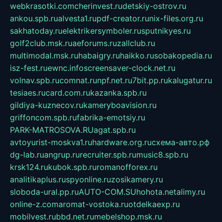
webkrasotki.com
cherinvest.ru
detskiy-ostrov.ru
ankou.spb.ru
alvesta1.ru
pdf-creator.ru
nix-files.org.ru
sakhatoday.ru
elektrikersymboler.ru
sputnikyes.ru
golf2club.msk.ru
aeforums.ru
zallclub.ru
multimodal.msk.ru
habaigry.ru
haikko.ru
sobakopedia.ru
isz-fest.ru
ewnc.info
screensaver-clock.net.ru
volnav.spb.ru
comnat.ru
npf.net.ru
7bit.pp.ru
kalugatur.ru
tesiaes.ru
card.com.ru
kazanka.spb.ru
gildiya-kuznecov.ru
kameryboavision.ru
griffoncom.spb.ru
fabrika-emotsiy.ru
PARK-MATROSOVA.RU
agat.spb.ru
avtoyurist-moskva1.ru
hardware.org.ru
схема-авто.рф
dg-lab.ru
angrup.ru
recruiter.spb.ru
music8.spb.ru
krsk124.ru
kubok.spb.ru
romanofforex.ru
analitikaplus.ru
spyonline.ru
zosikamery.ru
sloboda-ural.pp.ru
AUTO-COM.SU
hohota.net
alimy.ru
online-z.com
aromat-vostoka.ru
otdelkaexp.ru
mobilvest.ru
bbd.net.ru
mebelshop.msk.ru