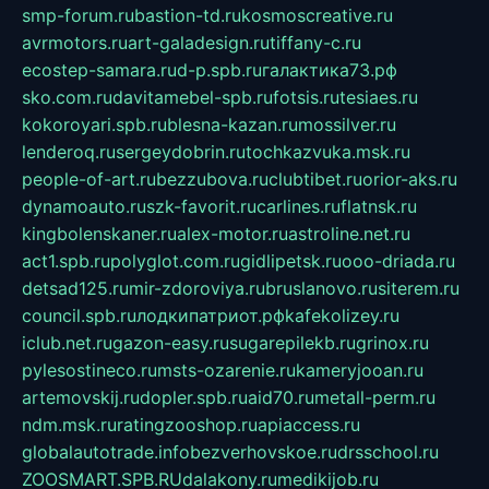
smp-forum.ru
bastion-td.ru
kosmoscreative.ru
avrmotors.ru
art-galadesign.ru
tiffany-c.ru
ecostep-samara.ru
d-p.spb.ru
галактика73.рф
sko.com.ru
davitamebel-spb.ru
fotsis.ru
tesiaes.ru
kokoroyari.spb.ru
blesna-kazan.ru
mossilver.ru
lenderoq.ru
sergeydobrin.ru
tochkazvuka.msk.ru
people-of-art.ru
bezzubova.ru
clubtibet.ru
orior-aks.ru
dynamoauto.ru
szk-favorit.ru
carlines.ru
flatnsk.ru
kingbolenskaner.ru
alex-motor.ru
astroline.net.ru
act1.spb.ru
polyglot.com.ru
gidlipetsk.ru
ooo-driada.ru
detsad125.ru
mir-zdoroviya.ru
bruslanovo.ru
siterem.ru
council.spb.ru
лодкипатриот.рф
kafekolizey.ru
iclub.net.ru
gazon-easy.ru
sugarepilekb.ru
grinox.ru
pylesostineco.ru
msts-ozarenie.ru
kameryjooan.ru
artemovskij.ru
dopler.spb.ru
aid70.ru
metall-perm.ru
ndm.msk.ru
ratingzooshop.ru
apiaccess.ru
globalautotrade.info
bezverhovskoe.ru
drsschool.ru
ZOOSMART.SPB.RU
dalakony.ru
medikijob.ru