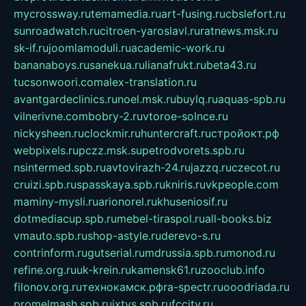
mycrossway.ru
temamedia.ru
art-fusing.ru
cbslefort.ru
sunroadwatch.ru
citroen-yaroslavl.ru
ratnews.msk.ru
sk-if.ru
joomlamoduli.ru
academic-work.ru
bananaboys.ru
sanekua.ru
lianafrukt.ru
beta43.ru
tucsonwoori.com
alex-translation.ru
avantgardeclinics.ru
noel.msk.ru
buylq.ru
aquas-spb.ru
vilnerivne.com
bobry-2.ru
vtoroe-solnce.ru
nickysheen.ru
clockmir.ru
huntercraft.ru
стройокт.рф
webpixels.ru
pczz.msk.su
petrodvorets.spb.ru
nsintermed.spb.ru
avtovirazh-24.ru
jazzq.ru
czecot.ru
cruizi.spb.ru
spasskaya.spb.ru
kniris.ru
vkpeople.com
maminy-mysli.ru
arionorel.ru
khuseniosif.ru
dotmediacup.spb.ru
mebel-tiraspol.ru
all-books.biz
vmauto.spb.ru
shop-astyle.ru
derevo-s.ru
contrinform.ru
gutserial.ru
mdrussia.spb.ru
monod.ru
refine.org.ru
uk-krein.ru
kamensk61.ru
zooclub.info
filonov.org.ru
технокамск.рф
ra-spectr.ru
ooodriada.ru
promelmash.spb.ru
ixtys.spb.ru
fccity.ru