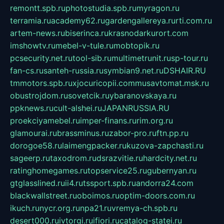
remontt.spb.ru
photostudia.spb.ru
myragon.ru
terramia.ru
academy62.ru
gardengallereya.ru
rti.com.ru
artem-news.ru
biserinca.ru
krasnodarkurort.com
imshowtv.ru
mebel-v-tule.ru
mobtopik.ru
pcsecurity.net.ru
tool-sib.ru
multimetrunit.ru
sp-tour.ru
fan-cs.ru
santeh-russia.ru
symbian9.net.ru
DSHAIR.RU
tmmotors.spb.ru
xjocuricopii.com
musavtomat.msk.ru
obustrojdom.ru
sovetcik.ru
ybaranovskaya.ru
ppknews.ru
cult-alshei.ru
JAPANRUSSIA.RU
proekciyamebel.ru
imper-finans.ru
rim.org.ru
glamourai.ru
brassminus.ru
zabor-pro.ru
ftn.pp.ru
dorogoe58.ru
laimengpacker.ru
kuzova-zapchasti.ru
sageerp.ru
taxodrom.ru
dsrazvitie.ru
hardcity.net.ru
ratinghomegames.ru
topservice25.ru
gubernyan.ru
gtglasslined.ru
ii4.ru
tssport.spb.ru
andorra24.com
blackwallstreet.ru
oboimos.ru
optim-doors.com.ru
ikuch.ru
nycr.org.ru
npa21.ru
vremya-ch.spb.ru
desert000.ru
ivtorgi.ru
ifiori.ru
catalog-statei.ru