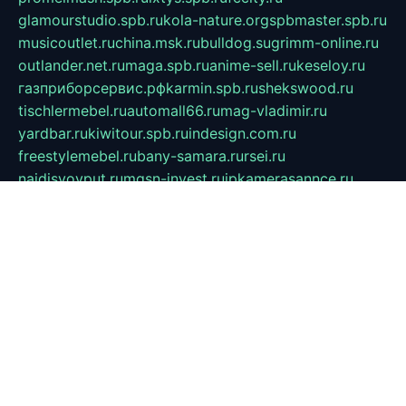
glamourstudio.spb.ru
kola-nature.org
spbmaster.spb.ru
musicoutlet.ru
china.msk.ru
bulldog.su
grimm-online.ru
outlander.net.ru
maga.spb.ru
anime-sell.ru
keseloy.ru
газприборсервис.рф
karmin.spb.ru
shekswood.ru
tischlermebel.ru
automall66.ru
mag-vladimir.ru
yardbar.ru
kiwitour.spb.ru
indesign.com.ru
freestylemebel.ru
bany-samara.ru
rsei.ru
naidisvoyput.ru
mgsn-invest.ru
ipkamerasannce.ru
alicante-house.ru
ibelka74.ru
cozyhouse.info
vlkargalev-studio.ru
700mb.ru
figura-ufa.ru
alina-live.ru
belarusiannews.ru
womenknow.ru
dos-vniimk.ru
sega.net.ru
dv.net.ru
phenomenonsofhistory.com
telesputnik.net.ru
wall.pp.ru
pylesosroidmi.ru
gtc-clan.ru
cligs.ru
bibikazap.ru
popova.org.ru
netwhistler.spb.ru
bellvil.ru
bonzon.ru
iss-vladik.ru
defiparis.net.ru
las-gryzas.ru
amku.ru
electednews.spb.ru
feather.org.ru
spar72.ru
tankiigri.ru
dominus.com.ru
ibtree.ru
sanykool.pp.ru
unixlib.org.ru