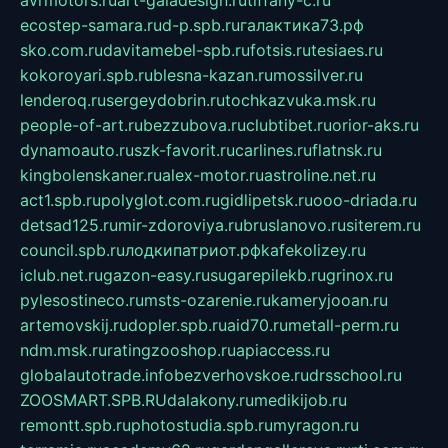
avrmotors.ru
art-galadesign.ru
tiffany-c.ru
ecostep-samara.ru
d-p.spb.ru
галактика73.рф
sko.com.ru
davitamebel-spb.ru
fotsis.ru
tesiaes.ru
kokoroyari.spb.ru
blesna-kazan.ru
mossilver.ru
lenderoq.ru
sergeydobrin.ru
tochkazvuka.msk.ru
people-of-art.ru
bezzubova.ru
clubtibet.ru
orior-aks.ru
dynamoauto.ru
szk-favorit.ru
carlines.ru
flatnsk.ru
kingbolenskaner.ru
alex-motor.ru
astroline.net.ru
act1.spb.ru
polyglot.com.ru
gidlipetsk.ru
ooo-driada.ru
detsad125.ru
mir-zdoroviya.ru
bruslanovo.ru
siterem.ru
council.spb.ru
лодкипатриот.рф
kafekolizey.ru
iclub.net.ru
gazon-easy.ru
sugarepilekb.ru
grinox.ru
pylesostineco.ru
msts-ozarenie.ru
kameryjooan.ru
artemovskij.ru
dopler.spb.ru
aid70.ru
metall-perm.ru
ndm.msk.ru
ratingzooshop.ru
apiaccess.ru
globalautotrade.info
bezverhovskoe.ru
drsschool.ru
ZOOSMART.SPB.RU
dalakony.ru
medikijob.ru
remontt.spb.ru
photostudia.spb.ru
myragon.ru