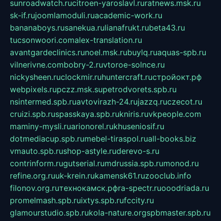
sunroadwatch.ru
citroen-yaroslavl.ru
ratnews.msk.ru
sk-if.ru
joomlamoduli.ru
academic-work.ru
bananaboys.ru
sanekua.ru
lianafrukt.ru
beta43.ru
tucsonwoori.com
alex-translation.ru
avantgardeclinics.ru
noel.msk.ru
buylq.ru
aquas-spb.ru
vilnerivne.com
bobry-2.ru
vtoroe-solnce.ru
nickysheen.ru
clockmir.ru
huntercraft.ru
стройокт.рф
webpixels.ru
pczz.msk.su
petrodvorets.spb.ru
nsintermed.spb.ru
avtovirazh-24.ru
jazzq.ru
czecot.ru
cruizi.spb.ru
spasskaya.spb.ru
kniris.ru
vkpeople.com
maminy-mysli.ru
arionorel.ru
khuseniosif.ru
dotmediacup.spb.ru
mebel-tiraspol.ru
all-books.biz
vmauto.spb.ru
shop-astyle.ru
derevo-s.ru
contrinform.ru
gutserial.ru
mdrussia.spb.ru
monod.ru
refine.org.ru
uk-krein.ru
kamensk61.ru
zooclub.info
filonov.org.ru
технокамск.рф
ra-spectr.ru
ooodriada.ru
promelmash.spb.ru
ixtys.spb.ru
fccity.ru
glamourstudio.spb.ru
kola-nature.org
spbmaster.spb.ru