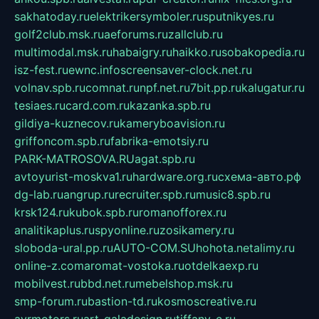
sakhatoday.ru
elektrikersymboler.ru
sputnikyes.ru
golf2club.msk.ru
aeforums.ru
zallclub.ru
multimodal.msk.ru
habaigry.ru
haikko.ru
sobakopedia.ru
isz-fest.ru
ewnc.info
screensaver-clock.net.ru
volnav.spb.ru
comnat.ru
npf.net.ru
7bit.pp.ru
kalugatur.ru
tesiaes.ru
card.com.ru
kazanka.spb.ru
gildiya-kuznecov.ru
kameryboavision.ru
griffoncom.spb.ru
fabrika-emotsiy.ru
PARK-MATROSOVA.RU
agat.spb.ru
avtoyurist-moskva1.ru
hardware.org.ru
схема-авто.рф
dg-lab.ru
angrup.ru
recruiter.spb.ru
music8.spb.ru
krsk124.ru
kubok.spb.ru
romanofforex.ru
analitikaplus.ru
spyonline.ru
zosikamery.ru
sloboda-ural.pp.ru
AUTO-COM.SU
hohota.net
alimy.ru
online-z.com
aromat-vostoka.ru
otdelkaexp.ru
mobilvest.ru
bbd.net.ru
mebelshop.msk.ru
smp-forum.ru
bastion-td.ru
kosmoscreative.ru