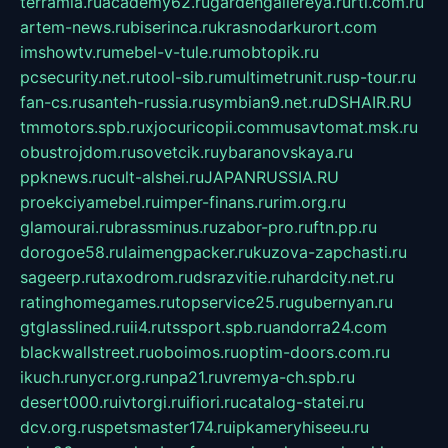
terramia.ru
academy62.ru
gardengallereya.ru
rti.com.ru
artem-news.ru
biserinca.ru
krasnodarkurort.com
imshowtv.ru
mebel-v-tule.ru
mobtopik.ru
pcsecurity.net.ru
tool-sib.ru
multimetrunit.ru
sp-tour.ru
fan-cs.ru
santeh-russia.ru
symbian9.net.ru
DSHAIR.RU
tmmotors.spb.ru
xjocuricopii.com
musavtomat.msk.ru
obustrojdom.ru
sovetcik.ru
ybaranovskaya.ru
ppknews.ru
cult-alshei.ru
JAPANRUSSIA.RU
proekciyamebel.ru
imper-finans.ru
rim.org.ru
glamourai.ru
brassminus.ru
zabor-pro.ru
ftn.pp.ru
dorogoe58.ru
laimengpacker.ru
kuzova-zapchasti.ru
sageerp.ru
taxodrom.ru
dsrazvitie.ru
hardcity.net.ru
ratinghomegames.ru
topservice25.ru
gubernyan.ru
gtglasslined.ru
ii4.ru
tssport.spb.ru
andorra24.com
blackwallstreet.ru
oboimos.ru
optim-doors.com.ru
ikuch.ru
nycr.org.ru
npa21.ru
vremya-ch.spb.ru
desert000.ru
ivtorgi.ru
ifiori.ru
catalog-statei.ru
dcv.org.ru
spetsmaster174.ru
ipkameryhiseeu.ru