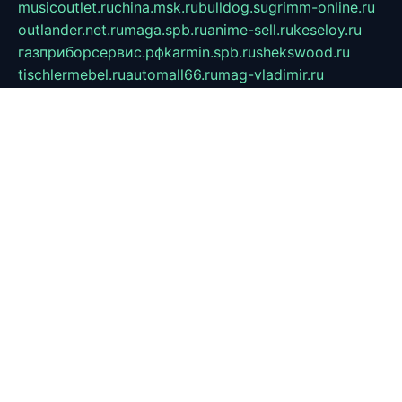
musicoutlet.ru
china.msk.ru
bulldog.su
grimm-online.ru
outlander.net.ru
maga.spb.ru
anime-sell.ru
keseloy.ru
газприборсервис.рф
karmin.spb.ru
shekswood.ru
tischlermebel.ru
automall66.ru
mag-vladimir.ru
yardbar.ru
kiwitour.spb.ru
indesign.com.ru
freestylemebel.ru
bany-samara.ru
rsei.ru
naidisvoyput.ru
mgsn-invest.ru
ipkamerasannce.ru
alicante-house.ru
ibelka74.ru
cozyhouse.info
vlkargalev-studio.ru
700mb.ru
figura-ufa.ru
alina-live.ru
belarusiannews.ru
womenknow.ru
dos-vniimk.ru
sega.net.ru
dv.net.ru
phenomenonsofhistory.com
telesputnik.net.ru
wall.pp.ru
pylesosroidmi.ru
gtc-clan.ru
cligs.ru
bibikazap.ru
popova.org.ru
netwhistler.spb.ru
bellvil.ru
bonzon.ru
iss-vladik.ru
defiparis.net.ru
las-gryzas.ru
amku.ru
electednews.spb.ru
feather.org.ru
spar72.ru
tankiigri.ru
dominus.com.ru
ibtree.ru
sanykool.pp.ru
unixlib.org.ru
menatep.spb.ru
gartenterrassen.ru
printeka.ru