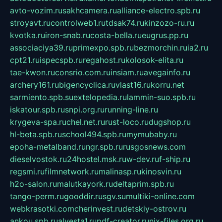
avto-vozim.ru
sakhcamera.ru
alliance-electro.spb.ru
stroyavt.ru
controlweb1.ru
tdsak74.ru
kinzozo-ru.ru
kvotka.ru
iron-snab.ru
costa-bella.ru
eugrus.pp.ru
associaciya39.ru
primexpo.spb.ru
bezmorchin.ru
ia2.ru
cpt21.ru
ispecspb.ru
regahost.ru
kolosok-elita.ru
tae-kwon.ru
consrio.com.ru
insiam.ru
avegainfo.ru
archery161.ru
bigencyclica.ru
vlast16.ru
korru.net
sarmiento.spb.su
extelopedia.ru
lammin-suo.spb.ru
iskatour.spb.ru
snpi.org.ru
running-line.ru
krygeva-spa.ru
chel.net.ru
rust-loco.ru
dugshop.ru
hl-beta.spb.ru
school494.spb.ru
mymubaby.ru
epoha-metalband.ru
ngr.spb.ru
rusgosnews.com
dieselvostok.ru
24hostel.msk.ru
w-dev.ru
f-ship.ru
regsmi.ru
filmnetwork.ru
malinasp.ru
kinosvin.ru
h2o-salon.ru
malutkayork.ru
deltaprim.spb.ru
tango-perm.ru
gooddir.ru
sgv.su
multiki-online.com
webkrasotki.com
cherinvest.ru
detskiy-ostrov.ru
ankou.spb.ru
alvesta1.ru
pdf-creator.ru
nix-files.org.ru