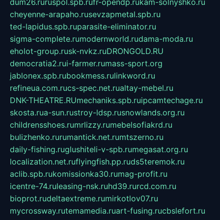
dum26.ru
ruspol.spb.ru
fr-opendp.ru
kam-solnyshko.ru
cheyenne-arapaho.ru
sevzapmetal.spb.ru
ted-lapidus.spb.ru
parasite-eliminator.ru
sigma-complete.ru
modernworld.ru
dama-moda.ru
eholot-group.ru
sk-nvkz.ru
DRONGOLD.RU
democratia2.ru
i-farmer.ru
mass-sport.org
jablonex.spb.ru
bookmess.ru
linkword.ru
refineua.com.ru
cs-spec.net.ru
altay-mebel.ru
DNK-THEATRE.RU
mechaniks.spb.ru
ipcamtechage.ru
skosta.ru
a-sun.ru
stroy-ldsp.ru
snowlands.org.ru
childrensshoes.ru
mrlizzy.ru
mebelsofiakrd.ru
bulizhenko.ru
rumantick.net.ru
mtszerno.ru
daily-fishing.ru
glushiteli-v-spb.ru
megasat.org.ru
localization.net.ru
flyingfish.pp.ru
ds5teremok.ru
aclib.spb.ru
komissionka30.ru
mag-profit.ru
icentre-74.ru
leasing-nsk.ru
hd39.ru
rcd.com.ru
bioprot.ru
deltaextreme.ru
mirkotlov07.ru
mycrossway.ru
temamedia.ru
art-fusing.ru
cbslefort.ru