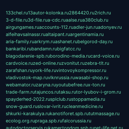
133chel.ru
13autor-kolonka.ru
2864420.ru
2rich.ru
3-d-file.ru
3d-file.ru
a-cdc.ru
aalse.ru
a380club.ru
airgungames.ru
accounts-112.ru
adler-jun.ru
adonyev.ru
alfeihavsalnassr.ru
altaipant.ru
argentinamia.ru
aria-family.ru
arkrym.ru
ashanet.ru
belgorod-day.ru
bankaribi.ru
bandamn.ru
bigfatcc.ru
blagodarenie-spb.ru
borodino-media.ru
card-voice.ru
cardvoice.ru
zed-online.ru
zvonitut.ru
zebra-tlt.ru
zarafshan.ru
york-life.ru
vintovoykompressor.ru
vladivostok-map.ru
vlknrussia.ru
wasabi-shop.ru
webamator.ru
zaryna.ru
youtubefree.ru
x-ton.ru
trade-farm.ru
tajuncos.ru
taksu.ru
tor-lyubov-i-grom.ru
spayderhed-2022.ru
splclub.ru
stoppamedia.ru
snow-guard.ru
slovar-ivrit.ru
cleanmedicine.ru
shkurki-karakulya.ru
kanotiforet.spb.ru
tutmassage.ru
ecolog.org.ru
praga.spb.ru
falcorussia.ru
autodoctorservis.ru
kamertondom.spb.ru
net-life.net.ru