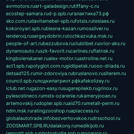
avrmotors.ru
art-galadesign.ru
tiffany-c.ru
ecostep-samara.ru
d-p.spb.ru
галактика73.рф
sko.com.ru
davitamebel-spb.ru
fotsis.ru
tesiaes.ru
kokoroyari.spb.ru
blesna-kazan.ru
mossilver.ru
lenderoq.ru
sergeydobrin.ru
tochkazvuka.msk.ru
people-of-art.ru
bezzubova.ru
clubtibet.ru
orior-aks.ru
dynamoauto.ru
szk-favorit.ru
carlines.ru
flatnsk.ru
kingbolenskaner.ru
alex-motor.ru
astroline.net.ru
act1.spb.ru
polyglot.com.ru
gidlipetsk.ru
ooo-driada.ru
detsad125.ru
mir-zdoroviya.ru
bruslanovo.ru
siterem.ru
council.spb.ru
лодкипатриот.рф
kafekolizey.ru
iclub.net.ru
gazon-easy.ru
sugarepilekb.ru
grinox.ru
pylesostineco.ru
msts-ozarenie.ru
kameryjooan.ru
artemovskij.ru
dopler.spb.ru
aid70.ru
metall-perm.ru
ndm.msk.ru
ratingzooshop.ru
apiaccess.ru
globalautotrade.info
bezverhovskoe.ru
drsschool.ru
ZOOSMART.SPB.RU
dalakony.ru
medikijob.ru
remontt.spb.ru
photostudia.spb.ru
myragon.ru