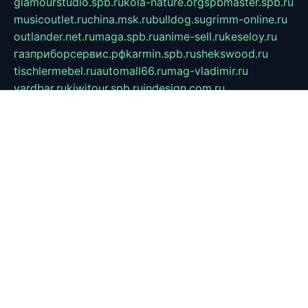
glamourstudio.spb.ru
kola-nature.org
spbmaster.spb.ru
musicoutlet.ru
china.msk.ru
bulldog.su
grimm-online.ru
outlander.net.ru
maga.spb.ru
anime-sell.ru
keseloy.ru
газприборсервис.рф
karmin.spb.ru
shekswood.ru
tischlermebel.ru
automall66.ru
mag-vladimir.ru
yardbar.ru
kiwitour.spb.ru
indesign.com.ru
freestylemebel.ru
bany-samara.ru
rsei.ru
naidisvoyput.ru
mgsn-invest.ru
ipkamerasannce.ru
alicante-house.ru
ibelka74.ru
cozyhouse.info
vlkargalev-studio.ru
700mb.ru
figura-ufa.ru
alina-live.ru
belarusiannews.ru
womenknow.ru
dos-vniimk.ru
sega.net.ru
dv.net.ru
phenomenonsofhistory.com
telesputnik.net.ru
wall.pp.ru
pylesosroidmi.ru
gtc-clan.ru
cligs.ru
bibikazap.ru
popova.org.ru
netwhistler.spb.ru
bellvil.ru
bonzon.ru
iss-vladik.ru
defiparis.net.ru
las-gryzas.ru
amku.ru
electednews.spb.ru
feather.org.ru
spar72.ru
tankiigri.ru
dominus.com.ru
ibtree.ru
sanykool.pp.ru
unixlib.org.ru