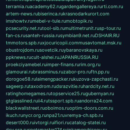
terramia.ru
academy62.ru
gardengallereya.ru
rti.com.ru
artem-news.ru
biserinca.ru
krasnodarkurort.com
imshowtv.ru
mebel-v-tule.ru
mobtopik.ru
pcsecurity.net.ru
tool-sib.ru
multimetrunit.ru
sp-tour.ru
fan-cs.ru
santeh-russia.ru
symbian9.net.ru
DSHAIR.RU
tmmotors.spb.ru
xjocuricopii.com
musavtomat.msk.ru
obustrojdom.ru
sovetcik.ru
ybaranovskaya.ru
ppknews.ru
cult-alshei.ru
JAPANRUSSIA.RU
proekciyamebel.ru
imper-finans.ru
rim.org.ru
glamourai.ru
brassminus.ru
zabor-pro.ru
ftn.pp.ru
dorogoe58.ru
laimengpacker.ru
kuzova-zapchasti.ru
sageerp.ru
taxodrom.ru
dsrazvitie.ru
hardcity.net.ru
ratinghomegames.ru
topservice25.ru
gubernyan.ru
gtglasslined.ru
ii4.ru
tssport.spb.ru
andorra24.com
blackwallstreet.ru
oboimos.ru
optim-doors.com.ru
ikuch.ru
nycr.org.ru
npa21.ru
vremya-ch.spb.ru
desert000.ru
ivtorgi.ru
ifiori.ru
catalog-statei.ru
dcv.org.ru
spetsmaster174.ru
ipkameryhiseeu.ru