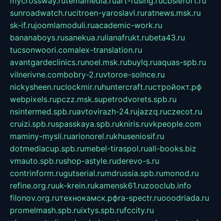
mycrossway.ru
temamedia.ru
art-fusing.ru
cbslefort.ru
sunroadwatch.ru
citroen-yaroslavl.ru
ratnews.msk.ru
sk-if.ru
joomlamoduli.ru
academic-work.ru
bananaboys.ru
sanekua.ru
lianafrukt.ru
beta43.ru
tucsonwoori.com
alex-translation.ru
avantgardeclinics.ru
noel.msk.ru
buylq.ru
aquas-spb.ru
vilnerivne.com
bobry-2.ru
vtoroe-solnce.ru
nickysheen.ru
clockmir.ru
huntercraft.ru
стройокт.рф
webpixels.ru
pczz.msk.su
petrodvorets.spb.ru
nsintermed.spb.ru
avtovirazh-24.ru
jazzq.ru
czecot.ru
cruizi.spb.ru
spasskaya.spb.ru
kniris.ru
vkpeople.com
maminy-mysli.ru
arionorel.ru
khuseniosif.ru
dotmediacup.spb.ru
mebel-tiraspol.ru
all-books.biz
vmauto.spb.ru
shop-astyle.ru
derevo-s.ru
contrinform.ru
gutserial.ru
mdrussia.spb.ru
monod.ru
refine.org.ru
uk-krein.ru
kamensk61.ru
zooclub.info
filonov.org.ru
технокамск.рф
ra-spectr.ru
ooodriada.ru
promelmash.spb.ru
ixtys.spb.ru
fccity.ru