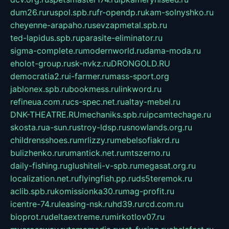
dum26.ru
ruspol.spb.ru
fr-opendp.ru
kam-solnyshko.ru
cheyenne-arapaho.ru
sevzapmetal.spb.ru
ted-lapidus.spb.ru
parasite-eliminator.ru
sigma-complete.ru
modernworld.ru
dama-moda.ru
eholot-group.ru
sk-nvkz.ru
DRONGOLD.RU
democratia2.ru
i-farmer.ru
mass-sport.org
jablonex.spb.ru
bookmess.ru
linkword.ru
refineua.com.ru
cs-spec.net.ru
altay-mebel.ru
DNK-THEATRE.RU
mechaniks.spb.ru
ipcamtechage.ru
skosta.ru
a-sun.ru
stroy-ldsp.ru
snowlands.org.ru
childrensshoes.ru
mrlizzy.ru
mebelsofiakrd.ru
bulizhenko.ru
rumantick.net.ru
mtszerno.ru
daily-fishing.ru
glushiteli-v-spb.ru
megasat.org.ru
localization.net.ru
flyingfish.pp.ru
ds5teremok.ru
aclib.spb.ru
komissionka30.ru
mag-profit.ru
icentre-74.ru
leasing-nsk.ru
hd39.ru
rcd.com.ru
bioprot.ru
deltaextreme.ru
mirkotlov07.ru