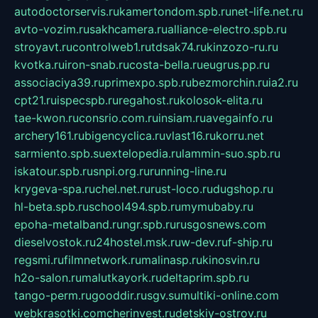
autodoctorservis.ru
kamertondom.spb.ru
net-life.net.ru
avto-vozim.ru
sakhcamera.ru
alliance-electro.spb.ru
stroyavt.ru
controlweb1.ru
tdsak74.ru
kinzozo-ru.ru
kvotka.ru
iron-snab.ru
costa-bella.ru
eugrus.pp.ru
associaciya39.ru
primexpo.spb.ru
bezmorchin.ru
ia2.ru
cpt21.ru
ispecspb.ru
regahost.ru
kolosok-elita.ru
tae-kwon.ru
consrio.com.ru
insiam.ru
avegainfo.ru
archery161.ru
bigencyclica.ru
vlast16.ru
korru.net
sarmiento.spb.su
extelopedia.ru
lammin-suo.spb.ru
iskatour.spb.ru
snpi.org.ru
running-line.ru
krygeva-spa.ru
chel.net.ru
rust-loco.ru
dugshop.ru
hl-beta.spb.ru
school494.spb.ru
mymubaby.ru
epoha-metalband.ru
ngr.spb.ru
rusgosnews.com
dieselvostok.ru
24hostel.msk.ru
w-dev.ru
f-ship.ru
regsmi.ru
filmnetwork.ru
malinasp.ru
kinosvin.ru
h2o-salon.ru
malutkayork.ru
deltaprim.spb.ru
tango-perm.ru
gooddir.ru
sgv.su
multiki-online.com
webkrasotki.com
cherinvest.ru
detskiy-ostrov.ru