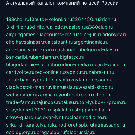
Актуальный каталог компаний по всей России
133chel.ru
13autor-kolonka.ru
2864420.ru
2rich.ru
3-d-file.ru
3d-file.ru
a-cdc.ru
aalse.ru
a380club.ru
airgungames.ru
accounts-112.ru
adler-jun.ru
adonyev.ru
alfeihavsalnassr.ru
altaipant.ru
argentinamia.ru
aria-family.ru
arkrym.ru
ashanet.ru
belgorod-day.ru
bankaribi.ru
bandamn.ru
bigfatcc.ru
blagodarenie-spb.ru
borodino-media.ru
card-voice.ru
cardvoice.ru
zed-online.ru
zvonitut.ru
zebra-tlt.ru
zarafshan.ru
york-life.ru
vintovoykompressor.ru
vladivostok-map.ru
vlknrussia.ru
wasabi-shop.ru
webamator.ru
zaryna.ru
youtubefree.ru
x-ton.ru
trade-farm.ru
tajuncos.ru
taksu.ru
tor-lyubov-i-grom.ru
spayderhed-2022.ru
splclub.ru
stoppamedia.ru
snow-guard.ru
slovar-ivrit.ru
cleanmedicine.ru
shkurki-karakulya.ru
kanotiforet.spb.ru
tutmassage.ru
ecolog.org.ru
praga.spb.ru
falcorussia.ru