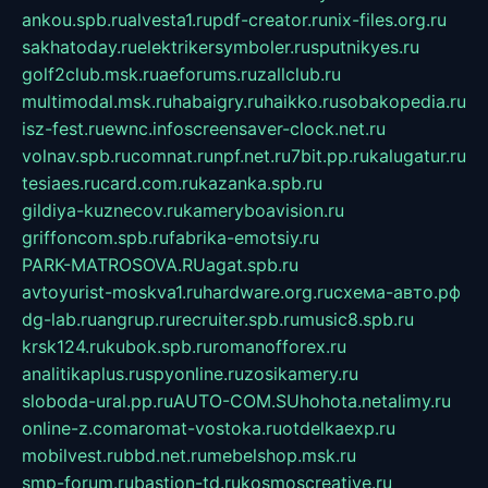
ankou.spb.ru
alvesta1.ru
pdf-creator.ru
nix-files.org.ru
sakhatoday.ru
elektrikersymboler.ru
sputnikyes.ru
golf2club.msk.ru
aeforums.ru
zallclub.ru
multimodal.msk.ru
habaigry.ru
haikko.ru
sobakopedia.ru
isz-fest.ru
ewnc.info
screensaver-clock.net.ru
volnav.spb.ru
comnat.ru
npf.net.ru
7bit.pp.ru
kalugatur.ru
tesiaes.ru
card.com.ru
kazanka.spb.ru
gildiya-kuznecov.ru
kameryboavision.ru
griffoncom.spb.ru
fabrika-emotsiy.ru
PARK-MATROSOVA.RU
agat.spb.ru
avtoyurist-moskva1.ru
hardware.org.ru
схема-авто.рф
dg-lab.ru
angrup.ru
recruiter.spb.ru
music8.spb.ru
krsk124.ru
kubok.spb.ru
romanofforex.ru
analitikaplus.ru
spyonline.ru
zosikamery.ru
sloboda-ural.pp.ru
AUTO-COM.SU
hohota.net
alimy.ru
online-z.com
aromat-vostoka.ru
otdelkaexp.ru
mobilvest.ru
bbd.net.ru
mebelshop.msk.ru
smp-forum.ru
bastion-td.ru
kosmoscreative.ru