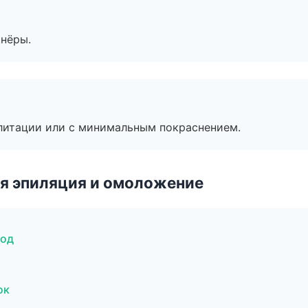
тнёры.
литации или с минимальным покраснением.
я эпиляция и омоложение
род
ок