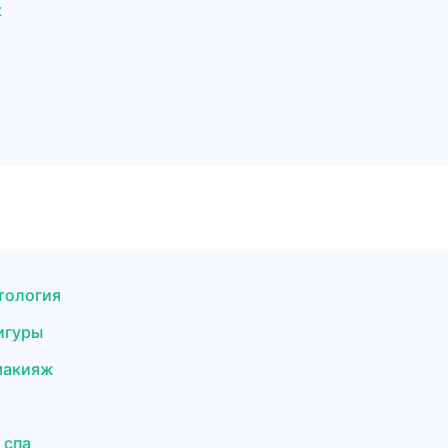
к
тология
фигуры
 макияж
 спа