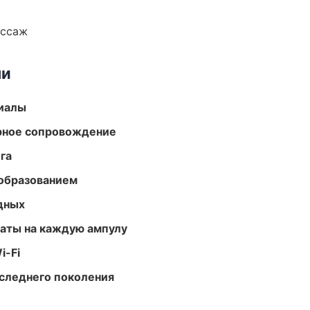
ассаж
ми
риалы
урное сопровождение
га
образованием
одных
аты на каждую ампулу
i-Fi
следнего поколения