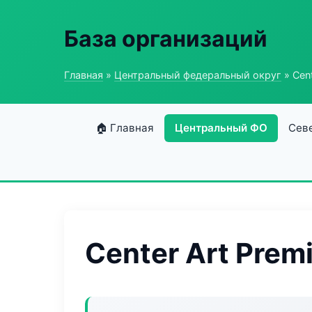
База организаций
Главная
»
Центральный федеральный округ
» Cen
🏠 Главная
Центральный ФО
Сев
Center Art Prem