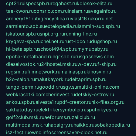
cpt21.ru
ispecspb.ru
regahost.ru
kolosok-elita.ru
tae-kwon.ru
consrio.com.ru
insiam.ru
avegainfo.ru
archery161.ru
bigencyclica.ru
vlast16.ru
korru.net
sarmiento.spb.su
extelopedia.ru
lammin-suo.spb.ru
iskatour.spb.ru
snpi.org.ru
running-line.ru
krygeva-spa.ru
chel.net.ru
rust-loco.ru
dugshop.ru
hl-beta.spb.ru
school494.spb.ru
mymubaby.ru
epoha-metalband.ru
ngr.spb.ru
rusgosnews.com
dieselvostok.ru
24hostel.msk.ru
w-dev.ru
f-ship.ru
regsmi.ru
filmnetwork.ru
malinasp.ru
kinosvin.ru
h2o-salon.ru
malutkayork.ru
deltaprim.spb.ru
tango-perm.ru
gooddir.ru
sgv.su
multiki-online.com
webkrasotki.com
cherinvest.ru
detskiy-ostrov.ru
ankou.spb.ru
alvesta1.ru
pdf-creator.ru
nix-files.org.ru
sakhatoday.ru
elektrikersymboler.ru
sputnikyes.ru
golf2club.msk.ru
aeforums.ru
zallclub.ru
multimodal.msk.ru
habaigry.ru
haikko.ru
sobakopedia.ru
isz-fest.ru
ewnc.info
screensaver-clock.net.ru