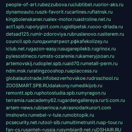
people-of-art.ru
bezzubova.ru
clubtibet.ru
orior-aks.ru
dynamoauto.ru
szk-favorit.ru
carlines.ru
flatnsk.ru
kingbolenskaner.ru
alex-motor.ru
astroline.net.ru
act1.spb.ru
polyglot.com.ru
gidlipetsk.ru
ooo-driada.ru
detsad125.ru
mir-zdoroviya.ru
bruslanovo.ru
siterem.ru
council.spb.ru
лодкипатриот.рф
kafekolizey.ru
iclub.net.ru
gazon-easy.ru
sugarepilekb.ru
grinox.ru
pylesostineco.ru
msts-ozarenie.ru
kameryjooan.ru
artemovskij.ru
dopler.spb.ru
aid70.ru
metall-perm.ru
ndm.msk.ru
ratingzooshop.ru
apiaccess.ru
globalautotrade.info
bezverhovskoe.ru
drsschool.ru
ZOOSMART.SPB.RU
dalakony.ru
medikijob.ru
remontt.spb.ru
photostudia.spb.ru
myragon.ru
terramia.ru
academy62.ru
gardengallereya.ru
rti.com.ru
artem-news.ru
biserinca.ru
krasnodarkurort.com
imshowtv.ru
mebel-v-tule.ru
mobtopik.ru
pcsecurity.net.ru
tool-sib.ru
multimetrunit.ru
sp-tour.ru
fan-cs.ru
santeh-russia.ru
symbian9.net.ru
DSHAIR.RU