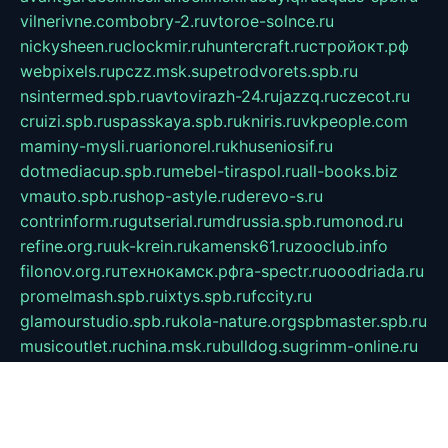
vilnerivne.com
bobry-2.ru
vtoroe-solnce.ru
nickysheen.ru
clockmir.ru
huntercraft.ru
стройокт.рф
webpixels.ru
pczz.msk.su
petrodvorets.spb.ru
nsintermed.spb.ru
avtovirazh-24.ru
jazzq.ru
czecot.ru
cruizi.spb.ru
spasskaya.spb.ru
kniris.ru
vkpeople.com
maminy-mysli.ru
arionorel.ru
khuseniosif.ru
dotmediacup.spb.ru
mebel-tiraspol.ru
all-books.biz
vmauto.spb.ru
shop-astyle.ru
derevo-s.ru
contrinform.ru
gutserial.ru
mdrussia.spb.ru
monod.ru
refine.org.ru
uk-krein.ru
kamensk61.ru
zooclub.info
filonov.org.ru
технокамск.рф
ra-spectr.ru
ooodriada.ru
promelmash.spb.ru
ixtys.spb.ru
fccity.ru
glamourstudio.spb.ru
kola-nature.org
spbmaster.spb.ru
musicoutlet.ru
china.msk.ru
bulldog.su
grimm-online.ru
outlander.net.ru
maga.spb.ru
anime-sell.ru
keseloy.ru
газприборсервис.рф
karmin.spb.ru
shekswood.ru
tischlermebel.ru
automall66.ru
mag-vladimir.ru
yardbar.ru
kiwitour.spb.ru
indesign.com.ru