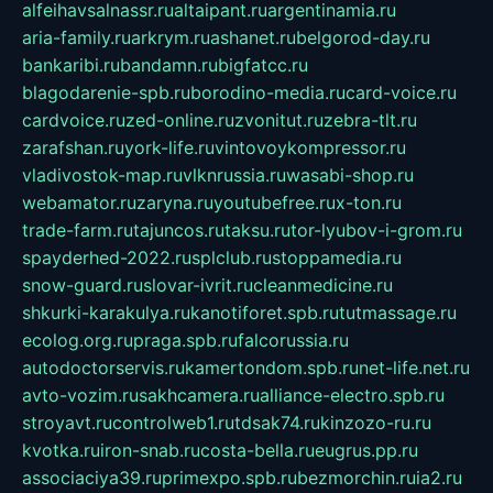
alfeihavsalnassr.ru
altaipant.ru
argentinamia.ru
aria-family.ru
arkrym.ru
ashanet.ru
belgorod-day.ru
bankaribi.ru
bandamn.ru
bigfatcc.ru
blagodarenie-spb.ru
borodino-media.ru
card-voice.ru
cardvoice.ru
zed-online.ru
zvonitut.ru
zebra-tlt.ru
zarafshan.ru
york-life.ru
vintovoykompressor.ru
vladivostok-map.ru
vlknrussia.ru
wasabi-shop.ru
webamator.ru
zaryna.ru
youtubefree.ru
x-ton.ru
trade-farm.ru
tajuncos.ru
taksu.ru
tor-lyubov-i-grom.ru
spayderhed-2022.ru
splclub.ru
stoppamedia.ru
snow-guard.ru
slovar-ivrit.ru
cleanmedicine.ru
shkurki-karakulya.ru
kanotiforet.spb.ru
tutmassage.ru
ecolog.org.ru
praga.spb.ru
falcorussia.ru
autodoctorservis.ru
kamertondom.spb.ru
net-life.net.ru
avto-vozim.ru
sakhcamera.ru
alliance-electro.spb.ru
stroyavt.ru
controlweb1.ru
tdsak74.ru
kinzozo-ru.ru
kvotka.ru
iron-snab.ru
costa-bella.ru
eugrus.pp.ru
associaciya39.ru
primexpo.spb.ru
bezmorchin.ru
ia2.ru