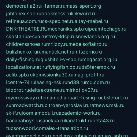
democratia2.ru
i-farmer.ru
mass-sport.org
jablonex.spb.ru
bookmess.ru
linkword.ru
refineua.com.ru
cs-spec.net.ru
altay-mebel.ru
DNK-THEATRE.RU
mechaniks.spb.ru
ipcamtechage.ru
skosta.ru
a-sun.ru
stroy-ldsp.ru
snowlands.org.ru
childrensshoes.ru
mrlizzy.ru
mebelsofiakrd.ru
bulizhenko.ru
rumantick.net.ru
mtszerno.ru
daily-fishing.ru
glushiteli-v-spb.ru
megasat.org.ru
localization.net.ru
flyingfish.pp.ru
ds5teremok.ru
aclib.spb.ru
komissionka30.ru
mag-profit.ru
icentre-74.ru
leasing-nsk.ru
hd39.ru
rcd.com.ru
bioprot.ru
deltaextreme.ru
mirkotlov07.ru
mycrossway.ru
temamedia.ru
art-fusing.ru
cbslefort.ru
sunroadwatch.ru
citroen-yaroslavl.ru
ratnews.msk.ru
sk-if.ru
joomlamoduli.ru
academic-work.ru
bananaboys.ru
sanekua.ru
lianafrukt.ru
beta43.ru
tucsonwoori.com
alex-translation.ru
avantgardeclinics.ru
noel.msk.ru
buylq.ru
aquas-spb.ru