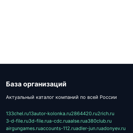
База организаций
Актуальный каталог компаний по всей России
133chel.ru
13autor-kolonka.ru
2864420.ru
2rich.ru
3-d-file.ru
3d-file.ru
a-cdc.ru
aalse.ru
a380club.ru
airgungames.ru
accounts-112.ru
adler-jun.ru
adonyev.ru