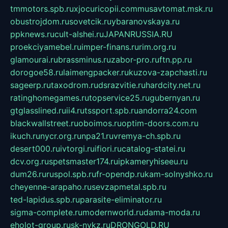
tmmotors.spb.ru
xjocuricopii.com
musavtomat.msk.ru
obustrojdom.ru
sovetcik.ru
ybaranovskaya.ru
ppknews.ru
cult-alshei.ru
JAPANRUSSIA.RU
proekciyamebel.ru
imper-finans.ru
rim.org.ru
glamourai.ru
brassminus.ru
zabor-pro.ru
ftn.pp.ru
dorogoe58.ru
laimengpacker.ru
kuzova-zapchasti.ru
sageerp.ru
taxodrom.ru
dsrazvitie.ru
hardcity.net.ru
ratinghomegames.ru
topservice25.ru
gubernyan.ru
gtglasslined.ru
ii4.ru
tssport.spb.ru
andorra24.com
blackwallstreet.ru
oboimos.ru
optim-doors.com.ru
ikuch.ru
nycr.org.ru
npa21.ru
vremya-ch.spb.ru
desert000.ru
ivtorgi.ru
ifiori.ru
catalog-statei.ru
dcv.org.ru
spetsmaster174.ru
ipkameryhiseeu.ru
dum26.ru
ruspol.spb.ru
fr-opendp.ru
kam-solnyshko.ru
cheyenne-arapaho.ru
sevzapmetal.spb.ru
ted-lapidus.spb.ru
parasite-eliminator.ru
sigma-complete.ru
modernworld.ru
dama-moda.ru
eholot-group.ru
sk-nvkz.ru
DRONGOLD.RU