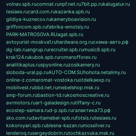
volnav.spb.ru
comnat.ru
npf.net.ru
7bit.pp.ru
kalugatur.ru
tesiaes.ru
card.com.ru
kazanka.spb.ru
gildiya-kuznecov.ru
kameryboavision.ru
griffoncom.spb.ru
fabrika-emotsiy.ru
PARK-MATROSOVA.RU
agat.spb.ru
avtoyurist-moskva1.ru
hardware.org.ru
схема-авто.рф
dg-lab.ru
angrup.ru
recruiter.spb.ru
music8.spb.ru
krsk124.ru
kubok.spb.ru
romanofforex.ru
analitikaplus.ru
spyonline.ru
zosikamery.ru
sloboda-ural.pp.ru
AUTO-COM.SU
hohota.net
alimy.ru
online-z.com
aromat-vostoka.ru
otdelkaexp.ru
mobilvest.ru
bbd.net.ru
mebelshop.msk.ru
smp-forum.ru
bastion-td.ru
kosmoscreative.ru
avrmotors.ru
art-galadesign.ru
tiffany-c.ru
ecostep-samara.ru
d-p.spb.ru
галактика73.рф
sko.com.ru
davitamebel-spb.ru
fotsis.ru
tesiaes.ru
kokoroyari.spb.ru
blesna-kazan.ru
mossilver.ru
lenderoq.ru
sergeydobrin.ru
tochkazvuka.msk.ru