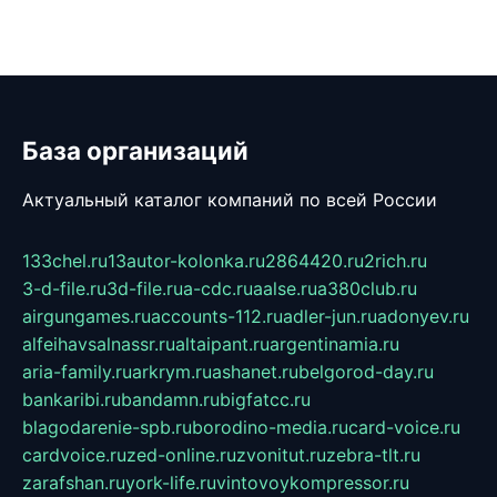
База организаций
Актуальный каталог компаний по всей России
133chel.ru
13autor-kolonka.ru
2864420.ru
2rich.ru
3-d-file.ru
3d-file.ru
a-cdc.ru
aalse.ru
a380club.ru
airgungames.ru
accounts-112.ru
adler-jun.ru
adonyev.ru
alfeihavsalnassr.ru
altaipant.ru
argentinamia.ru
aria-family.ru
arkrym.ru
ashanet.ru
belgorod-day.ru
bankaribi.ru
bandamn.ru
bigfatcc.ru
blagodarenie-spb.ru
borodino-media.ru
card-voice.ru
cardvoice.ru
zed-online.ru
zvonitut.ru
zebra-tlt.ru
zarafshan.ru
york-life.ru
vintovoykompressor.ru