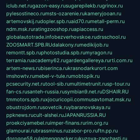
iclub.net.ru
gazon-easy.ru
sugarepilekb.ru
grinox.ru
pylesostineco.ru
msts-ozarenie.ru
kameryjooan.ru
artemovskij.ru
dopler.spb.ru
aid70.ru
metall-perm.ru
ndm.msk.ru
ratingzooshop.ru
apiaccess.ru
globalautotrade.info
bezverhovskoe.ru
drsschool.ru
ZOOSMART.SPB.RU
dalakony.ru
medikijob.ru
remontt.spb.ru
photostudia.spb.ru
myragon.ru
terramia.ru
academy62.ru
gardengallereya.ru
rti.com.ru
artem-news.ru
biserinca.ru
krasnodarkurort.com
imshowtv.ru
mebel-v-tule.ru
mobtopik.ru
pcsecurity.net.ru
tool-sib.ru
multimetrunit.ru
sp-tour.ru
fan-cs.ru
santeh-russia.ru
symbian9.net.ru
DSHAIR.RU
tmmotors.spb.ru
xjocuricopii.com
musavtomat.msk.ru
obustrojdom.ru
sovetcik.ru
ybaranovskaya.ru
ppknews.ru
cult-alshei.ru
JAPANRUSSIA.RU
proekciyamebel.ru
imper-finans.ru
rim.org.ru
glamourai.ru
brassminus.ru
zabor-pro.ru
ftn.pp.ru
dorogoe58.ru
laimengpacker.ru
kuzova-zapchasti.ru