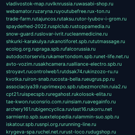
vladivostok-map.ru
vlknrussia.ru
wasabi-shop.ru
webamator.ru
zaryna.ru
youtubefree.ru
x-ton.ru
trade-farm.ru
tajuncos.ru
taksu.ru
tor-lyubov-i-grom.ru
spayderhed-2022.ru
splclub.ru
stoppamedia.ru
snow-guard.ru
slovar-ivrit.ru
cleanmedicine.ru
shkurki-karakulya.ru
kanotiforet.spb.ru
tutmassage.ru
ecolog.org.ru
praga.spb.ru
falcorussia.ru
autodoctorservis.ru
kamertondom.spb.ru
net-life.net.ru
avto-vozim.ru
sakhcamera.ru
alliance-electro.spb.ru
stroyavt.ru
controlweb1.ru
tdsak74.ru
kinzozo-ru.ru
kvotka.ru
iron-snab.ru
costa-bella.ru
eugrus.pp.ru
associaciya39.ru
primexpo.spb.ru
bezmorchin.ru
ia2.ru
cpt21.ru
ispecspb.ru
regahost.ru
kolosok-elita.ru
tae-kwon.ru
consrio.com.ru
insiam.ru
avegainfo.ru
archery161.ru
bigencyclica.ru
vlast16.ru
korru.net
sarmiento.spb.su
extelopedia.ru
lammin-suo.spb.ru
iskatour.spb.ru
snpi.org.ru
running-line.ru
krygeva-spa.ru
chel.net.ru
rust-loco.ru
dugshop.ru