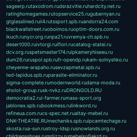
sageerp.ru
taxodrom.ru
dsrazvitie.ru
hardcity.net.ru
ratinghomegames.ru
topservice25.ru
gubernyan.ru
gtglasslined.ru
ii4.ru
tssport.spb.ru
andorra24.com
blackwallstreet.ru
oboimos.ru
optim-doors.com.ru
ikuch.ru
nycr.org.ru
npa21.ru
vremya-ch.spb.ru
desert000.ru
ivtorgi.ru
ifiori.ru
catalog-statei.ru
dcv.org.ru
spetsmaster174.ru
ipkameryhiseeu.ru
dum26.ru
ruspol.spb.ru
fr-opendp.ru
kam-solnyshko.ru
cheyenne-arapaho.ru
sevzapmetal.spb.ru
ted-lapidus.spb.ru
parasite-eliminator.ru
sigma-complete.ru
modernworld.ru
dama-moda.ru
eholot-group.ru
sk-nvkz.ru
DRONGOLD.RU
democratia2.ru
i-farmer.ru
mass-sport.org
jablonex.spb.ru
bookmess.ru
linkword.ru
refineua.com.ru
cs-spec.net.ru
altay-mebel.ru
DNK-THEATRE.RU
mechaniks.spb.ru
ipcamtechage.ru
skosta.ru
a-sun.ru
stroy-ldsp.ru
snowlands.org.ru
childrensshoes.ru
mrlizzy.ru
mebelsofiakrd.ru