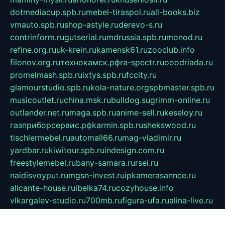
dotmediacup.spb.ru
mebel-tiraspol.ru
all-books.biz
vmauto.spb.ru
shop-astyle.ru
derevo-s.ru
contrinform.ru
gutserial.ru
mdrussia.spb.ru
monod.ru
refine.org.ru
uk-krein.ru
kamensk61.ru
zooclub.info
filonov.org.ru
технокамск.рф
ra-spectr.ru
ooodriada.ru
promelmash.spb.ru
ixtys.spb.ru
fccity.ru
glamourstudio.spb.ru
kola-nature.org
spbmaster.spb.ru
musicoutlet.ru
china.msk.ru
bulldog.su
grimm-online.ru
outlander.net.ru
maga.spb.ru
anime-sell.ru
keseloy.ru
газприборсервис.рф
karmin.spb.ru
shekswood.ru
tischlermebel.ru
automall66.ru
mag-vladimir.ru
yardbar.ru
kiwitour.spb.ru
indesign.com.ru
freestylemebel.ru
bany-samara.ru
rsei.ru
naidisvoyput.ru
mgsn-invest.ru
ipkamerasannce.ru
alicante-house.ru
ibelka74.ru
cozyhouse.info
vlkargalev-studio.ru
700mb.ru
figura-ufa.ru
alina-live.ru
belarusiannews.ru
womenknow.ru
dos-vniimk.ru