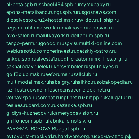
hl-beta.spb.ru
school494.spb.ru
mymubaby.ru
epoha-metalband.ru
ngr.spb.ru
rusgosnews.com
dieselvostok.ru
24hostel.msk.ru
w-dev.ru
f-ship.ru
regsmi.ru
filmnetwork.ru
malinasp.ru
kinosvin.ru
h2o-salon.ru
malutkayork.ru
deltaprim.spb.ru
tango-perm.ru
gooddir.ru
sgv.su
multiki-online.com
webkrasotki.com
cherinvest.ru
detskiy-ostrov.ru
ankou.spb.ru
alvesta1.ru
pdf-creator.ru
nix-files.org.ru
sakhatoday.ru
elektrikersymboler.ru
sputnikyes.ru
golf2club.msk.ru
aeforums.ru
zallclub.ru
multimodal.msk.ru
habaigry.ru
haikko.ru
sobakopedia.ru
isz-fest.ru
ewnc.info
screensaver-clock.net.ru
volnav.spb.ru
comnat.ru
npf.net.ru
7bit.pp.ru
kalugatur.ru
tesiaes.ru
card.com.ru
kazanka.spb.ru
gildiya-kuznecov.ru
kameryboavision.ru
griffoncom.spb.ru
fabrika-emotsiy.ru
PARK-MATROSOVA.RU
agat.spb.ru
avtoyurist-moskva1.ru
hardware.org.ru
схема-авто.рф