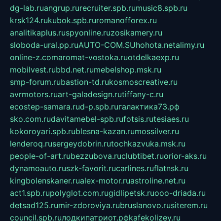
dg-lab.ru
angrup.ru
recruiter.spb.ru
music8.spb.ru
krsk124.ru
kubok.spb.ru
romanofforex.ru
analitikaplus.ru
spyonline.ru
zosikamery.ru
sloboda-ural.pp.ru
AUTO-COM.SU
hohota.net
alimy.ru
online-z.com
aromat-vostoka.ru
otdelkaexp.ru
mobilvest.ru
bbd.net.ru
mebelshop.msk.ru
smp-forum.ru
bastion-td.ru
kosmoscreative.ru
avrmotors.ru
art-galadesign.ru
tiffany-c.ru
ecostep-samara.ru
d-p.spb.ru
галактика73.рф
sko.com.ru
davitamebel-spb.ru
fotsis.ru
tesiaes.ru
kokoroyari.spb.ru
blesna-kazan.ru
mossilver.ru
lenderoq.ru
sergeydobrin.ru
tochkazvuka.msk.ru
people-of-art.ru
bezzubova.ru
clubtibet.ru
orior-aks.ru
dynamoauto.ru
szk-favorit.ru
carlines.ru
flatnsk.ru
kingbolenskaner.ru
alex-motor.ru
astroline.net.ru
act1.spb.ru
polyglot.com.ru
gidlipetsk.ru
ooo-driada.ru
detsad125.ru
mir-zdoroviya.ru
bruslanovo.ru
siterem.ru
council.spb.ru
лодкипатриот.рф
kafekolizey.ru