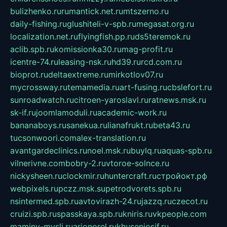
bulizhenko.ru
rumantick.net.ru
mtszerno.ru
daily-fishing.ru
glushiteli-v-spb.ru
megasat.org.ru
localization.net.ru
flyingfish.pp.ru
ds5teremok.ru
aclib.spb.ru
komissionka30.ru
mag-profit.ru
icentre-74.ru
leasing-nsk.ru
hd39.ru
rcd.com.ru
bioprot.ru
deltaextreme.ru
mirkotlov07.ru
mycrossway.ru
temamedia.ru
art-fusing.ru
cbslefort.ru
sunroadwatch.ru
citroen-yaroslavl.ru
ratnews.msk.ru
sk-if.ru
joomlamoduli.ru
academic-work.ru
bananaboys.ru
sanekua.ru
lianafrukt.ru
beta43.ru
tucsonwoori.com
alex-translation.ru
avantgardeclinics.ru
noel.msk.ru
buylq.ru
aquas-spb.ru
vilnerivne.com
bobry-2.ru
vtoroe-solnce.ru
nickysheen.ru
clockmir.ru
huntercraft.ru
стройокт.рф
webpixels.ru
pczz.msk.su
petrodvorets.spb.ru
nsintermed.spb.ru
avtovirazh-24.ru
jazzq.ru
czecot.ru
cruizi.spb.ru
spasskaya.spb.ru
kniris.ru
vkpeople.com
maminy-mysli.ru
arionorel.ru
khuseniosif.ru