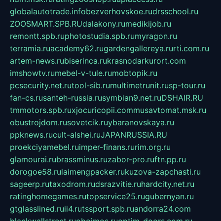
globalautotrade.info
bezverhovskoe.ru
drsschool.ru
ZOOSMART.SPB.RU
dalakony.ru
medikijob.ru
remontt.spb.ru
photostudia.spb.ru
myragon.ru
terramia.ru
academy62.ru
gardengallereya.ru
rti.com.ru
artem-news.ru
biserinca.ru
krasnodarkurort.com
imshowtv.ru
mebel-v-tule.ru
mobtopik.ru
pcsecurity.net.ru
tool-sib.ru
multimetrunit.ru
sp-tour.ru
fan-cs.ru
santeh-russia.ru
symbian9.net.ru
DSHAIR.RU
tmmotors.spb.ru
xjocuricopii.com
musavtomat.msk.ru
obustrojdom.ru
sovetcik.ru
ybaranovskaya.ru
ppknews.ru
cult-alshei.ru
JAPANRUSSIA.RU
proekciyamebel.ru
imper-finans.ru
rim.org.ru
glamourai.ru
brassminus.ru
zabor-pro.ru
ftn.pp.ru
dorogoe58.ru
laimengpacker.ru
kuzova-zapchasti.ru
sageerp.ru
taxodrom.ru
dsrazvitie.ru
hardcity.net.ru
ratinghomegames.ru
topservice25.ru
gubernyan.ru
gtglasslined.ru
ii4.ru
tssport.spb.ru
andorra24.com