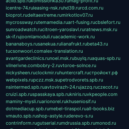
aclib.spb.ru
komissionka30.ru
mag-profit.ru
icentre-74.ru
leasing-nsk.ru
hd39.ru
rcd.com.ru
bioprot.ru
deltaextreme.ru
mirkotlov07.ru
mycrossway.ru
temamedia.ru
art-fusing.ru
cbslefort.ru
sunroadwatch.ru
citroen-yaroslavl.ru
ratnews.msk.ru
sk-if.ru
joomlamoduli.ru
academic-work.ru
bananaboys.ru
sanekua.ru
lianafrukt.ru
beta43.ru
tucsonwoori.com
alex-translation.ru
avantgardeclinics.ru
noel.msk.ru
buylq.ru
aquas-spb.ru
vilnerivne.com
bobry-2.ru
vtoroe-solnce.ru
nickysheen.ru
clockmir.ru
huntercraft.ru
стройокт.рф
webpixels.ru
pczz.msk.su
petrodvorets.spb.ru
nsintermed.spb.ru
avtovirazh-24.ru
jazzq.ru
czecot.ru
cruizi.spb.ru
spasskaya.spb.ru
kniris.ru
vkpeople.com
maminy-mysli.ru
arionorel.ru
khuseniosif.ru
dotmediacup.spb.ru
mebel-tiraspol.ru
all-books.biz
vmauto.spb.ru
shop-astyle.ru
derevo-s.ru
contrinform.ru
gutserial.ru
mdrussia.spb.ru
monod.ru