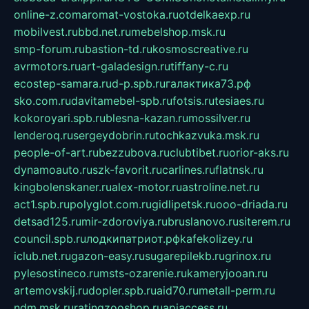
online-z.com
aromat-vostoka.ru
otdelkaexp.ru
mobilvest.ru
bbd.net.ru
mebelshop.msk.ru
smp-forum.ru
bastion-td.ru
kosmoscreative.ru
avrmotors.ru
art-galadesign.ru
tiffany-c.ru
ecostep-samara.ru
d-p.spb.ru
галактика73.рф
sko.com.ru
davitamebel-spb.ru
fotsis.ru
tesiaes.ru
kokoroyari.spb.ru
blesna-kazan.ru
mossilver.ru
lenderoq.ru
sergeydobrin.ru
tochkazvuka.msk.ru
people-of-art.ru
bezzubova.ru
clubtibet.ru
orior-aks.ru
dynamoauto.ru
szk-favorit.ru
carlines.ru
flatnsk.ru
kingbolenskaner.ru
alex-motor.ru
astroline.net.ru
act1.spb.ru
polyglot.com.ru
gidlipetsk.ru
ooo-driada.ru
detsad125.ru
mir-zdoroviya.ru
bruslanovo.ru
siterem.ru
council.spb.ru
лодкипатриот.рф
kafekolizey.ru
iclub.net.ru
gazon-easy.ru
sugarepilekb.ru
grinox.ru
pylesostineco.ru
msts-ozarenie.ru
kameryjooan.ru
artemovskij.ru
dopler.spb.ru
aid70.ru
metall-perm.ru
ndm.msk.ru
ratingzooshop.ru
apiaccess.ru