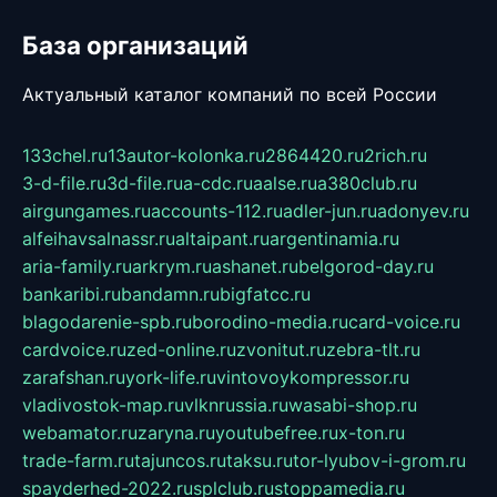
База организаций
Актуальный каталог компаний по всей России
133chel.ru
13autor-kolonka.ru
2864420.ru
2rich.ru
3-d-file.ru
3d-file.ru
a-cdc.ru
aalse.ru
a380club.ru
airgungames.ru
accounts-112.ru
adler-jun.ru
adonyev.ru
alfeihavsalnassr.ru
altaipant.ru
argentinamia.ru
aria-family.ru
arkrym.ru
ashanet.ru
belgorod-day.ru
bankaribi.ru
bandamn.ru
bigfatcc.ru
blagodarenie-spb.ru
borodino-media.ru
card-voice.ru
cardvoice.ru
zed-online.ru
zvonitut.ru
zebra-tlt.ru
zarafshan.ru
york-life.ru
vintovoykompressor.ru
vladivostok-map.ru
vlknrussia.ru
wasabi-shop.ru
webamator.ru
zaryna.ru
youtubefree.ru
x-ton.ru
trade-farm.ru
tajuncos.ru
taksu.ru
tor-lyubov-i-grom.ru
spayderhed-2022.ru
splclub.ru
stoppamedia.ru