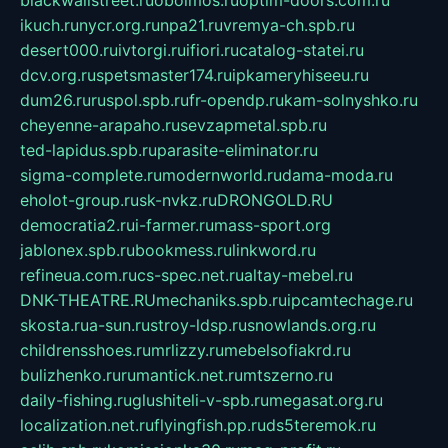
blackwallstreet.ru
oboimos.ru
optim-doors.com.ru
ikuch.ru
nycr.org.ru
npa21.ru
vremya-ch.spb.ru
desert000.ru
ivtorgi.ru
ifiori.ru
catalog-statei.ru
dcv.org.ru
spetsmaster174.ru
ipkameryhiseeu.ru
dum26.ru
ruspol.spb.ru
fr-opendp.ru
kam-solnyshko.ru
cheyenne-arapaho.ru
sevzapmetal.spb.ru
ted-lapidus.spb.ru
parasite-eliminator.ru
sigma-complete.ru
modernworld.ru
dama-moda.ru
eholot-group.ru
sk-nvkz.ru
DRONGOLD.RU
democratia2.ru
i-farmer.ru
mass-sport.org
jablonex.spb.ru
bookmess.ru
linkword.ru
refineua.com.ru
cs-spec.net.ru
altay-mebel.ru
DNK-THEATRE.RU
mechaniks.spb.ru
ipcamtechage.ru
skosta.ru
a-sun.ru
stroy-ldsp.ru
snowlands.org.ru
childrensshoes.ru
mrlizzy.ru
mebelsofiakrd.ru
bulizhenko.ru
rumantick.net.ru
mtszerno.ru
daily-fishing.ru
glushiteli-v-spb.ru
megasat.org.ru
localization.net.ru
flyingfish.pp.ru
ds5teremok.ru