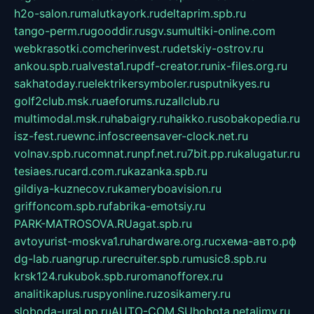
h2o-salon.ru
malutkayork.ru
deltaprim.spb.ru
tango-perm.ru
gooddir.ru
sgv.su
multiki-online.com
webkrasotki.com
cherinvest.ru
detskiy-ostrov.ru
ankou.spb.ru
alvesta1.ru
pdf-creator.ru
nix-files.org.ru
sakhatoday.ru
elektrikersymboler.ru
sputnikyes.ru
golf2club.msk.ru
aeforums.ru
zallclub.ru
multimodal.msk.ru
habaigry.ru
haikko.ru
sobakopedia.ru
isz-fest.ru
ewnc.info
screensaver-clock.net.ru
volnav.spb.ru
comnat.ru
npf.net.ru
7bit.pp.ru
kalugatur.ru
tesiaes.ru
card.com.ru
kazanka.spb.ru
gildiya-kuznecov.ru
kameryboavision.ru
griffoncom.spb.ru
fabrika-emotsiy.ru
PARK-MATROSOVA.RU
agat.spb.ru
avtoyurist-moskva1.ru
hardware.org.ru
схема-авто.рф
dg-lab.ru
angrup.ru
recruiter.spb.ru
music8.spb.ru
krsk124.ru
kubok.spb.ru
romanofforex.ru
analitikaplus.ru
spyonline.ru
zosikamery.ru
sloboda-ural.pp.ru
AUTO-COM.SU
hohota.net
alimy.ru