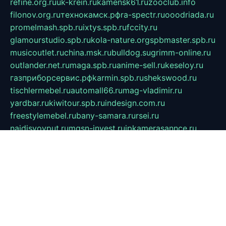
refine.org.ru
uk-krein.ru
kamensk61.ru
zooclub.info
filonov.org.ru
технокамск.рф
ra-spectr.ru
ooodriada.ru
promelmash.spb.ru
ixtys.spb.ru
fccity.ru
glamourstudio.spb.ru
kola-nature.org
spbmaster.spb.ru
musicoutlet.ru
china.msk.ru
bulldog.su
grimm-online.ru
outlander.net.ru
maga.spb.ru
anime-sell.ru
keseloy.ru
газприборсервис.рф
karmin.spb.ru
shekswood.ru
tischlermebel.ru
automall66.ru
mag-vladimir.ru
yardbar.ru
kiwitour.spb.ru
indesign.com.ru
freestylemebel.ru
bany-samara.ru
rsei.ru
naidisvoyput.ru
mgsn-invest.ru
ipkamerasannce.ru
alicante-house.ru
ibelka74.ru
cozyhouse.info
vlkargalev-studio.ru
700mb.ru
figura-ufa.ru
alina-live.ru
belarusiannews.ru
womenknow.ru
dos-vniimk.ru
sega.net.ru
dv.net.ru
phenomenonsofhistory.com
telesputnik.net.ru
wall.pp.ru
pylesosroidmi.ru
gtc-clan.ru
cligs.ru
bibikazap.ru
popova.org.ru
netwhistler.spb.ru
bellvil.ru
bonzon.ru
iss-vladik.ru