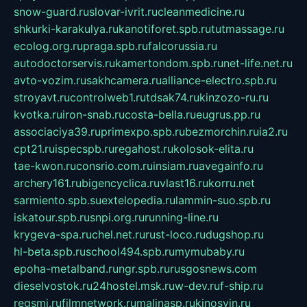
snow-guard.ru
slovar-ivrit.ru
cleanmedicine.ru
shkurki-karakulya.ru
kanotiforet.spb.ru
tutmassage.ru
ecolog.org.ru
praga.spb.ru
falcorussia.ru
autodoctorservis.ru
kamertondom.spb.ru
net-life.net.ru
avto-vozim.ru
sakhcamera.ru
alliance-electro.spb.ru
stroyavt.ru
controlweb1.ru
tdsak74.ru
kinzozo-ru.ru
kvotka.ru
iron-snab.ru
costa-bella.ru
eugrus.pp.ru
associaciya39.ru
primexpo.spb.ru
bezmorchin.ru
ia2.ru
cpt21.ru
ispecspb.ru
regahost.ru
kolosok-elita.ru
tae-kwon.ru
consrio.com.ru
insiam.ru
avegainfo.ru
archery161.ru
bigencyclica.ru
vlast16.ru
korru.net
sarmiento.spb.su
extelopedia.ru
lammin-suo.spb.ru
iskatour.spb.ru
snpi.org.ru
running-line.ru
krygeva-spa.ru
chel.net.ru
rust-loco.ru
dugshop.ru
hl-beta.spb.ru
school494.spb.ru
mymubaby.ru
epoha-metalband.ru
ngr.spb.ru
rusgosnews.com
dieselvostok.ru
24hostel.msk.ru
w-dev.ru
f-ship.ru
regsmi.ru
filmnetwork.ru
malinasp.ru
kinosvin.ru