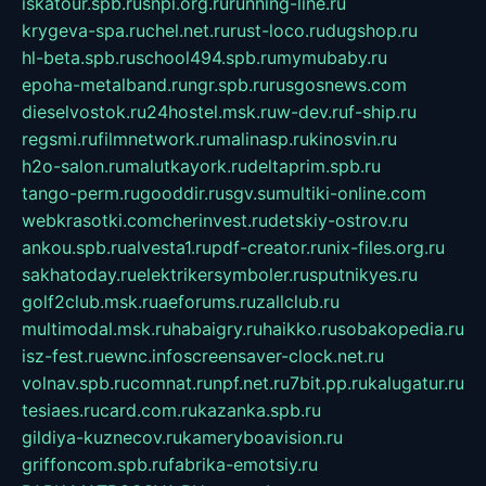
iskatour.spb.ru
snpi.org.ru
running-line.ru
krygeva-spa.ru
chel.net.ru
rust-loco.ru
dugshop.ru
hl-beta.spb.ru
school494.spb.ru
mymubaby.ru
epoha-metalband.ru
ngr.spb.ru
rusgosnews.com
dieselvostok.ru
24hostel.msk.ru
w-dev.ru
f-ship.ru
regsmi.ru
filmnetwork.ru
malinasp.ru
kinosvin.ru
h2o-salon.ru
malutkayork.ru
deltaprim.spb.ru
tango-perm.ru
gooddir.ru
sgv.su
multiki-online.com
webkrasotki.com
cherinvest.ru
detskiy-ostrov.ru
ankou.spb.ru
alvesta1.ru
pdf-creator.ru
nix-files.org.ru
sakhatoday.ru
elektrikersymboler.ru
sputnikyes.ru
golf2club.msk.ru
aeforums.ru
zallclub.ru
multimodal.msk.ru
habaigry.ru
haikko.ru
sobakopedia.ru
isz-fest.ru
ewnc.info
screensaver-clock.net.ru
volnav.spb.ru
comnat.ru
npf.net.ru
7bit.pp.ru
kalugatur.ru
tesiaes.ru
card.com.ru
kazanka.spb.ru
gildiya-kuznecov.ru
kameryboavision.ru
griffoncom.spb.ru
fabrika-emotsiy.ru