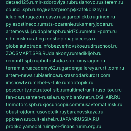
detsad125.ru
mir-zdoroviya.ru
bruslanovo.ru
siterem.ru
council.spb.ru
лодкипатриот.рф
kafekolizey.ru
iclub.net.ru
gazon-easy.ru
sugarepilekb.ru
grinox.ru
pylesostineco.ru
msts-ozarenie.ru
kameryjooan.ru
artemovskij.ru
dopler.spb.ru
aid70.ru
metall-perm.ru
ndm.msk.ru
ratingzooshop.ru
apiaccess.ru
globalautotrade.info
bezverhovskoe.ru
drsschool.ru
ZOOSMART.SPB.RU
dalakony.ru
medikijob.ru
remontt.spb.ru
photostudia.spb.ru
myragon.ru
terramia.ru
academy62.ru
gardengallereya.ru
rti.com.ru
artem-news.ru
biserinca.ru
krasnodarkurort.com
imshowtv.ru
mebel-v-tule.ru
mobtopik.ru
pcsecurity.net.ru
tool-sib.ru
multimetrunit.ru
sp-tour.ru
fan-cs.ru
santeh-russia.ru
symbian9.net.ru
DSHAIR.RU
tmmotors.spb.ru
xjocuricopii.com
musavtomat.msk.ru
obustrojdom.ru
sovetcik.ru
ybaranovskaya.ru
ppknews.ru
cult-alshei.ru
JAPANRUSSIA.RU
proekciyamebel.ru
imper-finans.ru
rim.org.ru