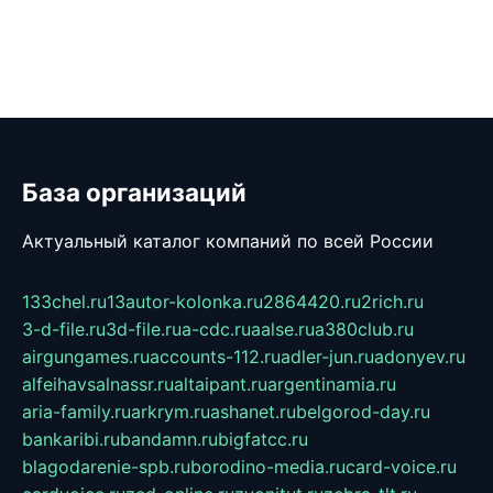
База организаций
Актуальный каталог компаний по всей России
133chel.ru
13autor-kolonka.ru
2864420.ru
2rich.ru
3-d-file.ru
3d-file.ru
a-cdc.ru
aalse.ru
a380club.ru
airgungames.ru
accounts-112.ru
adler-jun.ru
adonyev.ru
alfeihavsalnassr.ru
altaipant.ru
argentinamia.ru
aria-family.ru
arkrym.ru
ashanet.ru
belgorod-day.ru
bankaribi.ru
bandamn.ru
bigfatcc.ru
blagodarenie-spb.ru
borodino-media.ru
card-voice.ru