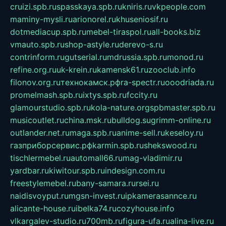
cruizi.spb.ru
spasskaya.spb.ru
kniris.ru
vkpeople.com
maminy-mysli.ru
arionorel.ru
khuseniosif.ru
dotmediacup.spb.ru
mebel-tiraspol.ru
all-books.biz
vmauto.spb.ru
shop-astyle.ru
derevo-s.ru
contrinform.ru
gutserial.ru
mdrussia.spb.ru
monod.ru
refine.org.ru
uk-krein.ru
kamensk61.ru
zooclub.info
filonov.org.ru
технокамск.рф
ra-spectr.ru
ooodriada.ru
promelmash.spb.ru
ixtys.spb.ru
fccity.ru
glamourstudio.spb.ru
kola-nature.org
spbmaster.spb.ru
musicoutlet.ru
china.msk.ru
bulldog.su
grimm-online.ru
outlander.net.ru
maga.spb.ru
anime-sell.ru
keseloy.ru
газприборсервис.рф
karmin.spb.ru
shekswood.ru
tischlermebel.ru
automall66.ru
mag-vladimir.ru
yardbar.ru
kiwitour.spb.ru
indesign.com.ru
freestylemebel.ru
bany-samara.ru
rsei.ru
naidisvoyput.ru
mgsn-invest.ru
ipkamerasannce.ru
alicante-house.ru
ibelka74.ru
cozyhouse.info
vlkargalev-studio.ru
700mb.ru
figura-ufa.ru
alina-live.ru