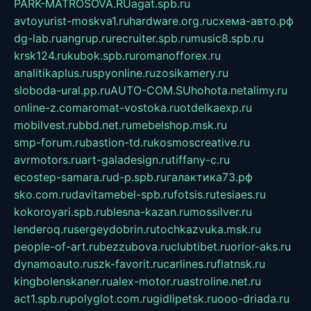
PARK-MATROSOVA.RU
agat.spb.ru
avtoyurist-moskva1.ru
hardware.org.ru
схема-авто.рф
dg-lab.ru
angrup.ru
recruiter.spb.ru
music8.spb.ru
krsk124.ru
kubok.spb.ru
romanofforex.ru
analitikaplus.ru
spyonline.ru
zosikamery.ru
sloboda-ural.pp.ru
AUTO-COM.SU
hohota.net
alimy.ru
online-z.com
aromat-vostoka.ru
otdelkaexp.ru
mobilvest.ru
bbd.net.ru
mebelshop.msk.ru
smp-forum.ru
bastion-td.ru
kosmoscreative.ru
avrmotors.ru
art-galadesign.ru
tiffany-c.ru
ecostep-samara.ru
d-p.spb.ru
галактика73.рф
sko.com.ru
davitamebel-spb.ru
fotsis.ru
tesiaes.ru
kokoroyari.spb.ru
blesna-kazan.ru
mossilver.ru
lenderoq.ru
sergeydobrin.ru
tochkazvuka.msk.ru
people-of-art.ru
bezzubova.ru
clubtibet.ru
orior-aks.ru
dynamoauto.ru
szk-favorit.ru
carlines.ru
flatnsk.ru
kingbolenskaner.ru
alex-motor.ru
astroline.net.ru
act1.spb.ru
polyglot.com.ru
gidlipetsk.ru
ooo-driada.ru