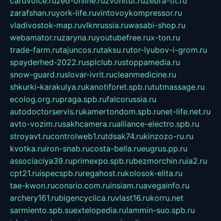
cardvoice.ru
zed-online.ru
zvonitut.ru
zebra-tlt.ru
zarafshan.ru
york-life.ru
vintovoykompressor.ru
vladivostok-map.ru
vlknrussia.ru
wasabi-shop.ru
webamator.ru
zaryna.ru
youtubefree.ru
x-ton.ru
trade-farm.ru
tajuncos.ru
taksu.ru
tor-lyubov-i-grom.ru
spayderhed-2022.ru
splclub.ru
stoppamedia.ru
snow-guard.ru
slovar-ivrit.ru
cleanmedicine.ru
shkurki-karakulya.ru
kanotiforet.spb.ru
tutmassage.ru
ecolog.org.ru
praga.spb.ru
falcorussia.ru
autodoctorservis.ru
kamertondom.spb.ru
net-life.net.ru
avto-vozim.ru
sakhcamera.ru
alliance-electro.spb.ru
stroyavt.ru
controlweb1.ru
tdsak74.ru
kinzozo-ru.ru
kvotka.ru
iron-snab.ru
costa-bella.ru
eugrus.pp.ru
associaciya39.ru
primexpo.spb.ru
bezmorchin.ru
ia2.ru
cpt21.ru
ispecspb.ru
regahost.ru
kolosok-elita.ru
tae-kwon.ru
consrio.com.ru
insiam.ru
avegainfo.ru
archery161.ru
bigencyclica.ru
vlast16.ru
korru.net
sarmiento.spb.su
extelopedia.ru
lammin-suo.spb.ru