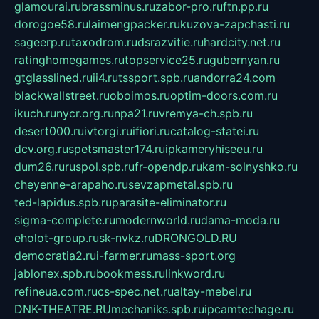
glamourai.ru
brassminus.ru
zabor-pro.ru
ftn.pp.ru
dorogoe58.ru
laimengpacker.ru
kuzova-zapchasti.ru
sageerp.ru
taxodrom.ru
dsrazvitie.ru
hardcity.net.ru
ratinghomegames.ru
topservice25.ru
gubernyan.ru
gtglasslined.ru
ii4.ru
tssport.spb.ru
andorra24.com
blackwallstreet.ru
oboimos.ru
optim-doors.com.ru
ikuch.ru
nycr.org.ru
npa21.ru
vremya-ch.spb.ru
desert000.ru
ivtorgi.ru
ifiori.ru
catalog-statei.ru
dcv.org.ru
spetsmaster174.ru
ipkameryhiseeu.ru
dum26.ru
ruspol.spb.ru
fr-opendp.ru
kam-solnyshko.ru
cheyenne-arapaho.ru
sevzapmetal.spb.ru
ted-lapidus.spb.ru
parasite-eliminator.ru
sigma-complete.ru
modernworld.ru
dama-moda.ru
eholot-group.ru
sk-nvkz.ru
DRONGOLD.RU
democratia2.ru
i-farmer.ru
mass-sport.org
jablonex.spb.ru
bookmess.ru
linkword.ru
refineua.com.ru
cs-spec.net.ru
altay-mebel.ru
DNK-THEATRE.RU
mechaniks.spb.ru
ipcamtechage.ru