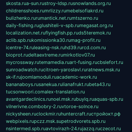
skosta.ru
a-sun.ru
stroy-ldsp.ru
snowlands.org.ru
childrensshoes.ru
mrlizzy.ru
mebelsofiakrd.ru
bulizhenko.ru
rumantick.net.ru
mtszerno.ru
daily-fishing.ru
glushiteli-v-spb.ru
megasat.org.ru
localization.net.ru
flyingfish.pp.ru
ds5teremok.ru
aclib.spb.ru
komissionka30.ru
mag-profit.ru
icentre-74.ru
leasing-nsk.ru
hd39.ru
rcd.com.ru
bioprot.ru
deltaextreme.ru
mirkotlov07.ru
mycrossway.ru
temamedia.ru
art-fusing.ru
cbslefort.ru
sunroadwatch.ru
citroen-yaroslavl.ru
ratnews.msk.ru
sk-if.ru
joomlamoduli.ru
academic-work.ru
bananaboys.ru
sanekua.ru
lianafrukt.ru
beta43.ru
tucsonwoori.com
alex-translation.ru
avantgardeclinics.ru
noel.msk.ru
buylq.ru
aquas-spb.ru
vilnerivne.com
bobry-2.ru
vtoroe-solnce.ru
nickysheen.ru
clockmir.ru
huntercraft.ru
стройокт.рф
webpixels.ru
pczz.msk.su
petrodvorets.spb.ru
nsintermed.spb.ru
avtovirazh-24.ru
jazzq.ru
czecot.ru