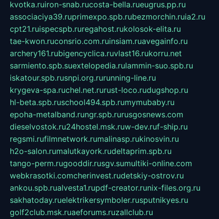
kvotka.ru
iron-snab.ru
costa-bella.ru
eugrus.pp.ru
associaciya39.ru
primexpo.spb.ru
bezmorchin.ru
ia2.ru
cpt21.ru
ispecspb.ru
regahost.ru
kolosok-elita.ru
tae-kwon.ru
consrio.com.ru
insiam.ru
avegainfo.ru
archery161.ru
bigencyclica.ru
vlast16.ru
korru.net
sarmiento.spb.su
extelopedia.ru
lammin-suo.spb.ru
iskatour.spb.ru
snpi.org.ru
running-line.ru
krygeva-spa.ru
chel.net.ru
rust-loco.ru
dugshop.ru
hl-beta.spb.ru
school494.spb.ru
mymubaby.ru
epoha-metalband.ru
ngr.spb.ru
rusgosnews.com
dieselvostok.ru
24hostel.msk.ru
w-dev.ru
f-ship.ru
regsmi.ru
filmnetwork.ru
malinasp.ru
kinosvin.ru
h2o-salon.ru
malutkayork.ru
deltaprim.spb.ru
tango-perm.ru
gooddir.ru
sgv.su
multiki-online.com
webkrasotki.com
cherinvest.ru
detskiy-ostrov.ru
ankou.spb.ru
alvesta1.ru
pdf-creator.ru
nix-files.org.ru
sakhatoday.ru
elektrikersymboler.ru
sputnikyes.ru
golf2club.msk.ru
aeforums.ru
zallclub.ru