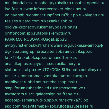
multimodal.msk.ru
habaigry.ru
haikko.ru
sobakopedia.ru
isz-fest.ru
ewnc.info
screensaver-clock.net.ru
volnav.spb.ru
comnat.ru
npf.net.ru
7bit.pp.ru
kalugatur.ru
tesiaes.ru
card.com.ru
kazanka.spb.ru
gildiya-kuznecov.ru
kameryboavision.ru
griffoncom.spb.ru
fabrika-emotsiy.ru
PARK-MATROSOVA.RU
agat.spb.ru
avtoyurist-moskva1.ru
hardware.org.ru
схема-авто.рф
dg-lab.ru
angrup.ru
recruiter.spb.ru
music8.spb.ru
krsk124.ru
kubok.spb.ru
romanofforex.ru
analitikaplus.ru
spyonline.ru
zosikamery.ru
sloboda-ural.pp.ru
AUTO-COM.SU
hohota.net
alimy.ru
online-z.com
aromat-vostoka.ru
otdelkaexp.ru
mobilvest.ru
bbd.net.ru
mebelshop.msk.ru
smp-forum.ru
bastion-td.ru
kosmoscreative.ru
avrmotors.ru
art-galadesign.ru
tiffany-c.ru
ecostep-samara.ru
d-p.spb.ru
галактика73.рф
sko.com.ru
davitamebel-spb.ru
fotsis.ru
tesiaes.ru