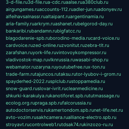
3-d-file.ru
3d-file.ru
a-cdc.ru
aalse.ru
a380club.ru
airgungames.ru
accounts-112.ru
adler-jun.ru
adonyev.ru
alfeihavsalnassr.ru
altaipant.ru
argentinamia.ru
aria-family.ru
arkrym.ru
ashanet.ru
belgorod-day.ru
bankaribi.ru
bandamn.ru
bigfatcc.ru
blagodarenie-spb.ru
borodino-media.ru
card-voice.ru
cardvoice.ru
zed-online.ru
zvonitut.ru
zebra-tlt.ru
zarafshan.ru
york-life.ru
vintovoykompressor.ru
vladivostok-map.ru
vlknrussia.ru
wasabi-shop.ru
webamator.ru
zaryna.ru
youtubefree.ru
x-ton.ru
trade-farm.ru
tajuncos.ru
taksu.ru
tor-lyubov-i-grom.ru
spayderhed-2022.ru
splclub.ru
stoppamedia.ru
snow-guard.ru
slovar-ivrit.ru
cleanmedicine.ru
shkurki-karakulya.ru
kanotiforet.spb.ru
tutmassage.ru
ecolog.org.ru
praga.spb.ru
falcorussia.ru
autodoctorservis.ru
kamertondom.spb.ru
net-life.net.ru
avto-vozim.ru
sakhcamera.ru
alliance-electro.spb.ru
stroyavt.ru
controlweb1.ru
tdsak74.ru
kinzozo-ru.ru