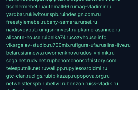
tischlermebel.ru
automall66.ru
mag-vladimir.ru
yardbar.ru
kiwitour.spb.ru
indesign.com.ru
freestylemebel.ru
bany-samara.ru
rsei.ru
naidisvoyput.ru
mgsn-invest.ru
ipkamerasannce.ru
alicante-house.ru
ibelka74.ru
cozyhouse.info
vlkargalev-studio.ru
700mb.ru
figura-ufa.ru
alina-live.ru
belarusiannews.ru
womenknow.ru
dos-vniimk.ru
sega.net.ru
dv.net.ru
phenomenonsofhistory.com
telesputnik.net.ru
wall.pp.ru
pylesosroidmi.ru
gtc-clan.ru
cligs.ru
bibikazap.ru
popova.org.ru
netwhistler.spb.ru
bellvil.ru
bonzon.ru
iss-vladik.ru
defiparis.net.ru
las-gryzas.ru
amku.ru
electednews.spb.ru
feather.org.ru
spar72.ru
tankiigri.ru
dominus.com.ru
ibtree.ru
sanykool.pp.ru
unixlib.org.ru
menatep.spb.ru
gartenterrassen.ru
printeka.ru
skvozilka.com.ru
parkovka-pub.ru
lovemobi.ru
art-ru.ru
emulatorz.com.ru
alucomp.com.ru
tatforum.com.ru
alternativa-profi.ru
dermakler.ru
artsurvey.ru
aredir.ru