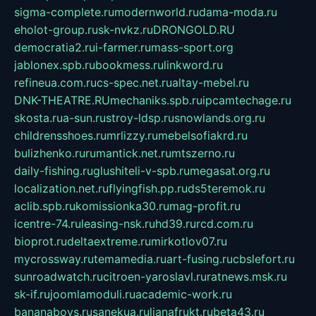
sigma-complete.ru
modernworld.ru
dama-moda.ru
eholot-group.ru
sk-nvkz.ru
DRONGOLD.RU
democratia2.ru
i-farmer.ru
mass-sport.org
jablonex.spb.ru
bookmess.ru
linkword.ru
refineua.com.ru
cs-spec.net.ru
altay-mebel.ru
DNK-THEATRE.RU
mechaniks.spb.ru
ipcamtechage.ru
skosta.ru
a-sun.ru
stroy-ldsp.ru
snowlands.org.ru
childrensshoes.ru
mrlizzy.ru
mebelsofiakrd.ru
bulizhenko.ru
rumantick.net.ru
mtszerno.ru
daily-fishing.ru
glushiteli-v-spb.ru
megasat.org.ru
localization.net.ru
flyingfish.pp.ru
ds5teremok.ru
aclib.spb.ru
komissionka30.ru
mag-profit.ru
icentre-74.ru
leasing-nsk.ru
hd39.ru
rcd.com.ru
bioprot.ru
deltaextreme.ru
mirkotlov07.ru
mycrossway.ru
temamedia.ru
art-fusing.ru
cbslefort.ru
sunroadwatch.ru
citroen-yaroslavl.ru
ratnews.msk.ru
sk-if.ru
joomlamoduli.ru
academic-work.ru
bananaboys.ru
sanekua.ru
lianafrukt.ru
beta43.ru