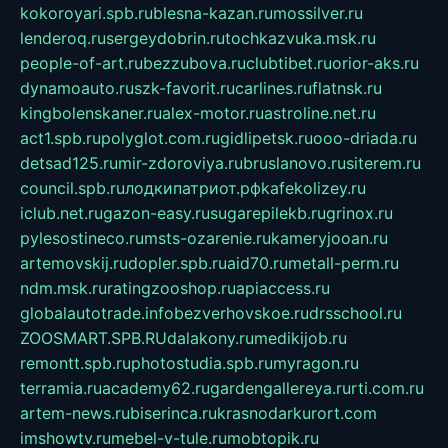
kokoroyari.spb.ru
blesna-kazan.ru
mossilver.ru
lenderoq.ru
sergeydobrin.ru
tochkazvuka.msk.ru
people-of-art.ru
bezzubova.ru
clubtibet.ru
orior-aks.ru
dynamoauto.ru
szk-favorit.ru
carlines.ru
flatnsk.ru
kingbolenskaner.ru
alex-motor.ru
astroline.net.ru
act1.spb.ru
polyglot.com.ru
gidlipetsk.ru
ooo-driada.ru
detsad125.ru
mir-zdoroviya.ru
bruslanovo.ru
siterem.ru
council.spb.ru
лодкипатриот.рф
kafekolizey.ru
iclub.net.ru
gazon-easy.ru
sugarepilekb.ru
grinox.ru
pylesostineco.ru
msts-ozarenie.ru
kameryjooan.ru
artemovskij.ru
dopler.spb.ru
aid70.ru
metall-perm.ru
ndm.msk.ru
ratingzooshop.ru
apiaccess.ru
globalautotrade.info
bezverhovskoe.ru
drsschool.ru
ZOOSMART.SPB.RU
dalakony.ru
medikijob.ru
remontt.spb.ru
photostudia.spb.ru
myragon.ru
terramia.ru
academy62.ru
gardengallereya.ru
rti.com.ru
artem-news.ru
biserinca.ru
krasnodarkurort.com
imshowtv.ru
mebel-v-tule.ru
mobtopik.ru