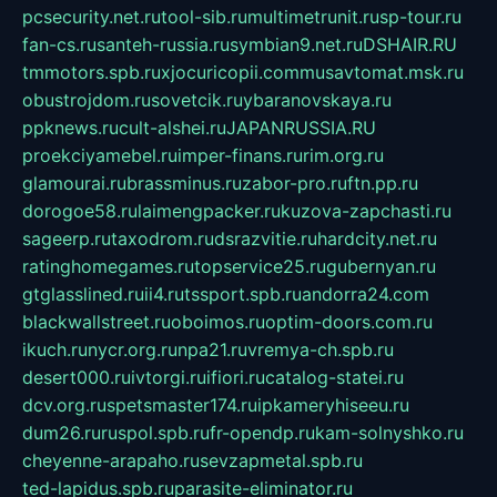
pcsecurity.net.ru
tool-sib.ru
multimetrunit.ru
sp-tour.ru
fan-cs.ru
santeh-russia.ru
symbian9.net.ru
DSHAIR.RU
tmmotors.spb.ru
xjocuricopii.com
musavtomat.msk.ru
obustrojdom.ru
sovetcik.ru
ybaranovskaya.ru
ppknews.ru
cult-alshei.ru
JAPANRUSSIA.RU
proekciyamebel.ru
imper-finans.ru
rim.org.ru
glamourai.ru
brassminus.ru
zabor-pro.ru
ftn.pp.ru
dorogoe58.ru
laimengpacker.ru
kuzova-zapchasti.ru
sageerp.ru
taxodrom.ru
dsrazvitie.ru
hardcity.net.ru
ratinghomegames.ru
topservice25.ru
gubernyan.ru
gtglasslined.ru
ii4.ru
tssport.spb.ru
andorra24.com
blackwallstreet.ru
oboimos.ru
optim-doors.com.ru
ikuch.ru
nycr.org.ru
npa21.ru
vremya-ch.spb.ru
desert000.ru
ivtorgi.ru
ifiori.ru
catalog-statei.ru
dcv.org.ru
spetsmaster174.ru
ipkameryhiseeu.ru
dum26.ru
ruspol.spb.ru
fr-opendp.ru
kam-solnyshko.ru
cheyenne-arapaho.ru
sevzapmetal.spb.ru
ted-lapidus.spb.ru
parasite-eliminator.ru