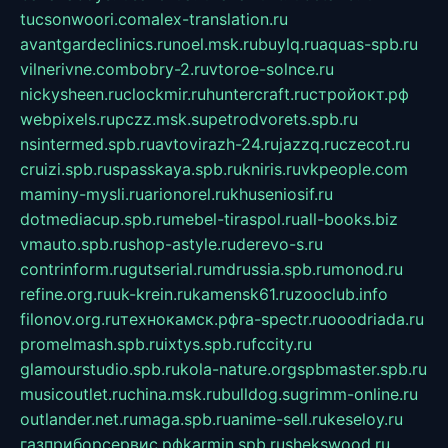
tucsonwoori.com
alex-translation.ru
avantgardeclinics.ru
noel.msk.ru
buylq.ru
aquas-spb.ru
vilnerivne.com
bobry-2.ru
vtoroe-solnce.ru
nickysheen.ru
clockmir.ru
huntercraft.ru
стройокт.рф
webpixels.ru
pczz.msk.su
petrodvorets.spb.ru
nsintermed.spb.ru
avtovirazh-24.ru
jazzq.ru
czecot.ru
cruizi.spb.ru
spasskaya.spb.ru
kniris.ru
vkpeople.com
maminy-mysli.ru
arionorel.ru
khuseniosif.ru
dotmediacup.spb.ru
mebel-tiraspol.ru
all-books.biz
vmauto.spb.ru
shop-astyle.ru
derevo-s.ru
contrinform.ru
gutserial.ru
mdrussia.spb.ru
monod.ru
refine.org.ru
uk-krein.ru
kamensk61.ru
zooclub.info
filonov.org.ru
технокамск.рф
ra-spectr.ru
ooodriada.ru
promelmash.spb.ru
ixtys.spb.ru
fccity.ru
glamourstudio.spb.ru
kola-nature.org
spbmaster.spb.ru
musicoutlet.ru
china.msk.ru
bulldog.su
grimm-online.ru
outlander.net.ru
maga.spb.ru
anime-sell.ru
keseloy.ru
газприборсервис.рф
karmin.spb.ru
shekswood.ru