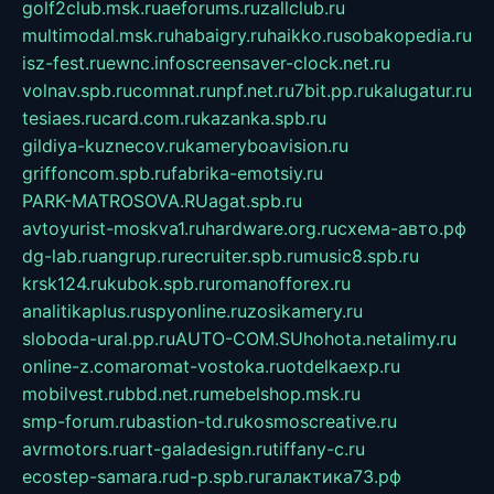
golf2club.msk.ru
aeforums.ru
zallclub.ru
multimodal.msk.ru
habaigry.ru
haikko.ru
sobakopedia.ru
isz-fest.ru
ewnc.info
screensaver-clock.net.ru
volnav.spb.ru
comnat.ru
npf.net.ru
7bit.pp.ru
kalugatur.ru
tesiaes.ru
card.com.ru
kazanka.spb.ru
gildiya-kuznecov.ru
kameryboavision.ru
griffoncom.spb.ru
fabrika-emotsiy.ru
PARK-MATROSOVA.RU
agat.spb.ru
avtoyurist-moskva1.ru
hardware.org.ru
схема-авто.рф
dg-lab.ru
angrup.ru
recruiter.spb.ru
music8.spb.ru
krsk124.ru
kubok.spb.ru
romanofforex.ru
analitikaplus.ru
spyonline.ru
zosikamery.ru
sloboda-ural.pp.ru
AUTO-COM.SU
hohota.net
alimy.ru
online-z.com
aromat-vostoka.ru
otdelkaexp.ru
mobilvest.ru
bbd.net.ru
mebelshop.msk.ru
smp-forum.ru
bastion-td.ru
kosmoscreative.ru
avrmotors.ru
art-galadesign.ru
tiffany-c.ru
ecostep-samara.ru
d-p.spb.ru
галактика73.рф