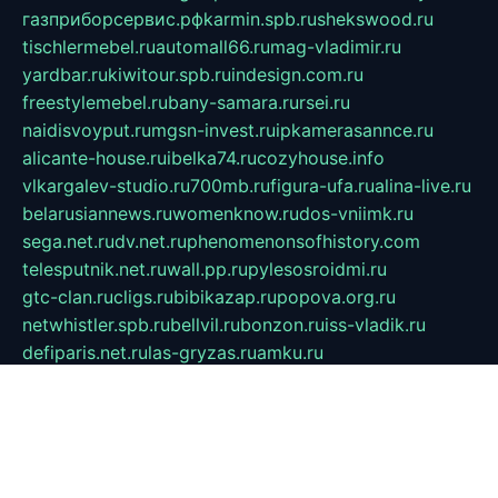
газприборсервис.рф
karmin.spb.ru
shekswood.ru
tischlermebel.ru
automall66.ru
mag-vladimir.ru
yardbar.ru
kiwitour.spb.ru
indesign.com.ru
freestylemebel.ru
bany-samara.ru
rsei.ru
naidisvoyput.ru
mgsn-invest.ru
ipkamerasannce.ru
alicante-house.ru
ibelka74.ru
cozyhouse.info
vlkargalev-studio.ru
700mb.ru
figura-ufa.ru
alina-live.ru
belarusiannews.ru
womenknow.ru
dos-vniimk.ru
sega.net.ru
dv.net.ru
phenomenonsofhistory.com
telesputnik.net.ru
wall.pp.ru
pylesosroidmi.ru
gtc-clan.ru
cligs.ru
bibikazap.ru
popova.org.ru
netwhistler.spb.ru
bellvil.ru
bonzon.ru
iss-vladik.ru
defiparis.net.ru
las-gryzas.ru
amku.ru
electednews.spb.ru
feather.org.ru
spar72.ru
tankiigri.ru
dominus.com.ru
ibtree.ru
sanykool.pp.ru
unixlib.org.ru
menatep.spb.ru
gartenterrassen.ru
printeka.ru
skvozilka.com.ru
parkovka-pub.ru
lovemobi.ru
art-ru.ru
emulatorz.com.ru
alucomp.com.ru
tatforum.com.ru