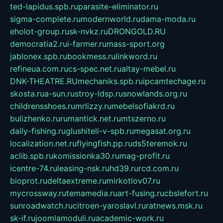
ted-lapidus.spb.ru
parasite-eliminator.ru
sigma-complete.ru
modernworld.ru
dama-moda.ru
eholot-group.ru
sk-nvkz.ru
DRONGOLD.RU
democratia2.ru
i-farmer.ru
mass-sport.org
jablonex.spb.ru
bookmess.ru
linkword.ru
refineua.com.ru
cs-spec.net.ru
altay-mebel.ru
DNK-THEATRE.RU
mechaniks.spb.ru
ipcamtechage.ru
skosta.ru
a-sun.ru
stroy-ldsp.ru
snowlands.org.ru
childrensshoes.ru
mrlizzy.ru
mebelsofiakrd.ru
bulizhenko.ru
rumantick.net.ru
mtszerno.ru
daily-fishing.ru
glushiteli-v-spb.ru
megasat.org.ru
localization.net.ru
flyingfish.pp.ru
ds5teremok.ru
aclib.spb.ru
komissionka30.ru
mag-profit.ru
icentre-74.ru
leasing-nsk.ru
hd39.ru
rcd.com.ru
bioprot.ru
deltaextreme.ru
mirkotlov07.ru
mycrossway.ru
temamedia.ru
art-fusing.ru
cbslefort.ru
sunroadwatch.ru
citroen-yaroslavl.ru
ratnews.msk.ru
sk-if.ru
joomlamoduli.ru
academic-work.ru