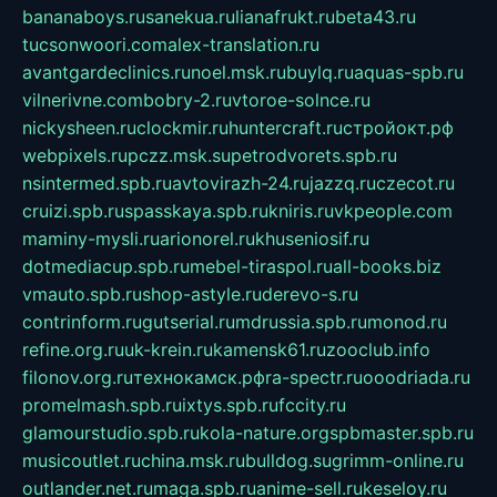
bananaboys.ru
sanekua.ru
lianafrukt.ru
beta43.ru
tucsonwoori.com
alex-translation.ru
avantgardeclinics.ru
noel.msk.ru
buylq.ru
aquas-spb.ru
vilnerivne.com
bobry-2.ru
vtoroe-solnce.ru
nickysheen.ru
clockmir.ru
huntercraft.ru
стройокт.рф
webpixels.ru
pczz.msk.su
petrodvorets.spb.ru
nsintermed.spb.ru
avtovirazh-24.ru
jazzq.ru
czecot.ru
cruizi.spb.ru
spasskaya.spb.ru
kniris.ru
vkpeople.com
maminy-mysli.ru
arionorel.ru
khuseniosif.ru
dotmediacup.spb.ru
mebel-tiraspol.ru
all-books.biz
vmauto.spb.ru
shop-astyle.ru
derevo-s.ru
contrinform.ru
gutserial.ru
mdrussia.spb.ru
monod.ru
refine.org.ru
uk-krein.ru
kamensk61.ru
zooclub.info
filonov.org.ru
технокамск.рф
ra-spectr.ru
ooodriada.ru
promelmash.spb.ru
ixtys.spb.ru
fccity.ru
glamourstudio.spb.ru
kola-nature.org
spbmaster.spb.ru
musicoutlet.ru
china.msk.ru
bulldog.su
grimm-online.ru
outlander.net.ru
maga.spb.ru
anime-sell.ru
keseloy.ru