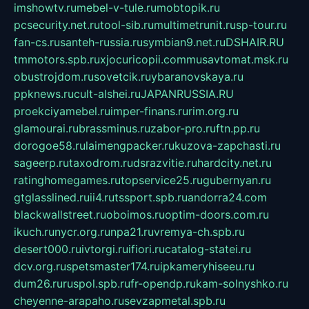
imshowtv.ru
mebel-v-tule.ru
mobtopik.ru
pcsecurity.net.ru
tool-sib.ru
multimetrunit.ru
sp-tour.ru
fan-cs.ru
santeh-russia.ru
symbian9.net.ru
DSHAIR.RU
tmmotors.spb.ru
xjocuricopii.com
musavtomat.msk.ru
obustrojdom.ru
sovetcik.ru
ybaranovskaya.ru
ppknews.ru
cult-alshei.ru
JAPANRUSSIA.RU
proekciyamebel.ru
imper-finans.ru
rim.org.ru
glamourai.ru
brassminus.ru
zabor-pro.ru
ftn.pp.ru
dorogoe58.ru
laimengpacker.ru
kuzova-zapchasti.ru
sageerp.ru
taxodrom.ru
dsrazvitie.ru
hardcity.net.ru
ratinghomegames.ru
topservice25.ru
gubernyan.ru
gtglasslined.ru
ii4.ru
tssport.spb.ru
andorra24.com
blackwallstreet.ru
oboimos.ru
optim-doors.com.ru
ikuch.ru
nycr.org.ru
npa21.ru
vremya-ch.spb.ru
desert000.ru
ivtorgi.ru
ifiori.ru
catalog-statei.ru
dcv.org.ru
spetsmaster174.ru
ipkameryhiseeu.ru
dum26.ru
ruspol.spb.ru
fr-opendp.ru
kam-solnyshko.ru
cheyenne-arapaho.ru
sevzapmetal.spb.ru