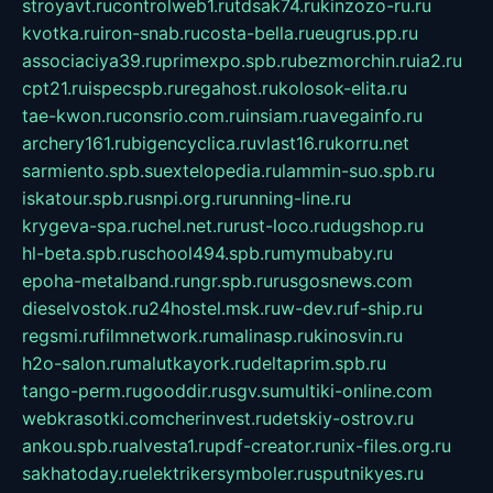
stroyavt.ru
controlweb1.ru
tdsak74.ru
kinzozo-ru.ru
kvotka.ru
iron-snab.ru
costa-bella.ru
eugrus.pp.ru
associaciya39.ru
primexpo.spb.ru
bezmorchin.ru
ia2.ru
cpt21.ru
ispecspb.ru
regahost.ru
kolosok-elita.ru
tae-kwon.ru
consrio.com.ru
insiam.ru
avegainfo.ru
archery161.ru
bigencyclica.ru
vlast16.ru
korru.net
sarmiento.spb.su
extelopedia.ru
lammin-suo.spb.ru
iskatour.spb.ru
snpi.org.ru
running-line.ru
krygeva-spa.ru
chel.net.ru
rust-loco.ru
dugshop.ru
hl-beta.spb.ru
school494.spb.ru
mymubaby.ru
epoha-metalband.ru
ngr.spb.ru
rusgosnews.com
dieselvostok.ru
24hostel.msk.ru
w-dev.ru
f-ship.ru
regsmi.ru
filmnetwork.ru
malinasp.ru
kinosvin.ru
h2o-salon.ru
malutkayork.ru
deltaprim.spb.ru
tango-perm.ru
gooddir.ru
sgv.su
multiki-online.com
webkrasotki.com
cherinvest.ru
detskiy-ostrov.ru
ankou.spb.ru
alvesta1.ru
pdf-creator.ru
nix-files.org.ru
sakhatoday.ru
elektrikersymboler.ru
sputnikyes.ru