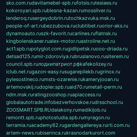
sko.com.ru
davitamebel-spb.ru
fotsis.ru
tesiaes.ru
kokoroyari.spb.ru
blesna-kazan.ru
mossilver.ru
lenderoq.ru
sergeydobrin.ru
tochkazvuka.msk.ru
people-of-art.ru
bezzubova.ru
clubtibet.ru
orior-aks.ru
dynamoauto.ru
szk-favorit.ru
carlines.ru
flatnsk.ru
kingbolenskaner.ru
alex-motor.ru
astroline.net.ru
act1.spb.ru
polyglot.com.ru
gidlipetsk.ru
ooo-driada.ru
detsad125.ru
mir-zdoroviya.ru
bruslanovo.ru
siterem.ru
council.spb.ru
лодкипатриот.рф
kafekolizey.ru
iclub.net.ru
gazon-easy.ru
sugarepilekb.ru
grinox.ru
pylesostineco.ru
msts-ozarenie.ru
kameryjooan.ru
artemovskij.ru
dopler.spb.ru
aid70.ru
metall-perm.ru
ndm.msk.ru
ratingzooshop.ru
apiaccess.ru
globalautotrade.info
bezverhovskoe.ru
drsschool.ru
ZOOSMART.SPB.RU
dalakony.ru
medikijob.ru
remontt.spb.ru
photostudia.spb.ru
myragon.ru
terramia.ru
academy62.ru
gardengallereya.ru
rti.com.ru
artem-news.ru
biserinca.ru
krasnodarkurort.com