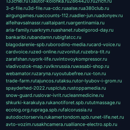
133chel.ru
13autor-kolonka.ru
2864420.ru
2rich.ru
3-d-file.ru
3d-file.ru
a-cdc.ru
aalse.ru
a380club.ru
airgungames.ru
accounts-112.ru
adler-jun.ru
adonyev.ru
alfeihavsalnassr.ru
altaipant.ru
argentinamia.ru
aria-family.ru
arkrym.ru
ashanet.ru
belgorod-day.ru
bankaribi.ru
bandamn.ru
bigfatcc.ru
blagodarenie-spb.ru
borodino-media.ru
card-voice.ru
cardvoice.ru
zed-online.ru
zvonitut.ru
zebra-tlt.ru
zarafshan.ru
york-life.ru
vintovoykompressor.ru
vladivostok-map.ru
vlknrussia.ru
wasabi-shop.ru
webamator.ru
zaryna.ru
youtubefree.ru
x-ton.ru
trade-farm.ru
tajuncos.ru
taksu.ru
tor-lyubov-i-grom.ru
spayderhed-2022.ru
splclub.ru
stoppamedia.ru
snow-guard.ru
slovar-ivrit.ru
cleanmedicine.ru
shkurki-karakulya.ru
kanotiforet.spb.ru
tutmassage.ru
ecolog.org.ru
praga.spb.ru
falcorussia.ru
autodoctorservis.ru
kamertondom.spb.ru
net-life.net.ru
avto-vozim.ru
sakhcamera.ru
alliance-electro.spb.ru