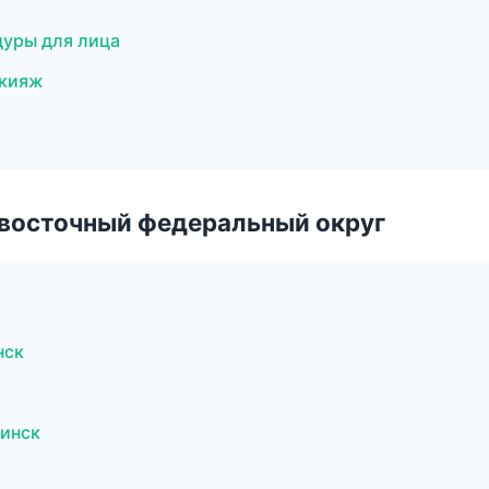
дуры для лица
акияж
евосточный федеральный округ
нск
инск