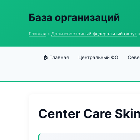
База организаций
Главная
»
Дальневосточный федеральный округ
»
🏠 Главная
Центральный ФО
Севе
Center Care Ski