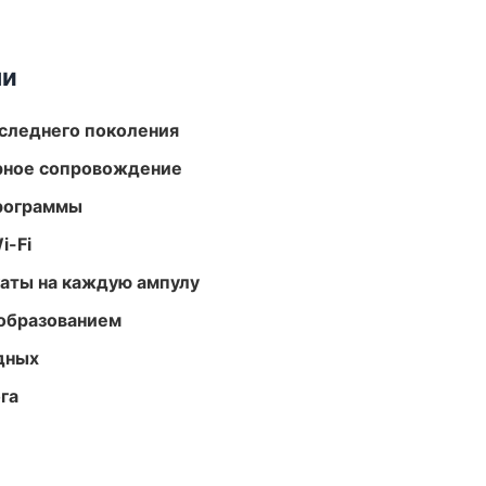
ми
следнего поколения
урное сопровождение
программы
i-Fi
аты на каждую ампулу
образованием
одных
га