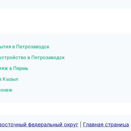
бытия в Петрозаводск
устройство в Петрозаводск
ияж в Пермь
 в Кызыл
оронеж
евосточный федеральный округ
|
Главная страница