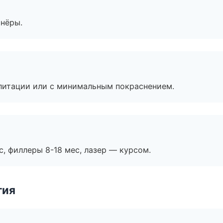
тнёры.
литации или с минимальным покраснением.
с, филлеры 8-18 мес, лазер — курсом.
гия