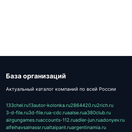
База организаций
Актуальный каталог компаний по всей России
133chel.ru
13autor-kolonka.ru
2864420.ru
2rich.ru
3-d-file.ru
3d-file.ru
a-cdc.ru
aalse.ru
a380club.ru
airgungames.ru
accounts-112.ru
adler-jun.ru
adonyev.ru
alfeihavsalnassr.ru
altaipant.ru
argentinamia.ru