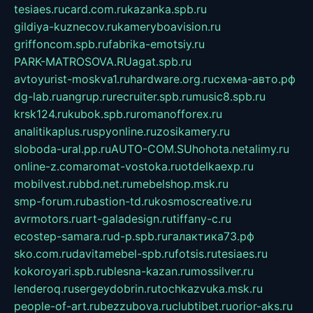
tesiaes.ru
card.com.ru
kazanka.spb.ru
gildiya-kuznecov.ru
kameryboavision.ru
griffoncom.spb.ru
fabrika-emotsiy.ru
PARK-MATROSOVA.RU
agat.spb.ru
avtoyurist-moskva1.ru
hardware.org.ru
схема-авто.рф
dg-lab.ru
angrup.ru
recruiter.spb.ru
music8.spb.ru
krsk124.ru
kubok.spb.ru
romanofforex.ru
analitikaplus.ru
spyonline.ru
zosikamery.ru
sloboda-ural.pp.ru
AUTO-COM.SU
hohota.net
alimy.ru
online-z.com
aromat-vostoka.ru
otdelkaexp.ru
mobilvest.ru
bbd.net.ru
mebelshop.msk.ru
smp-forum.ru
bastion-td.ru
kosmoscreative.ru
avrmotors.ru
art-galadesign.ru
tiffany-c.ru
ecostep-samara.ru
d-p.spb.ru
галактика73.рф
sko.com.ru
davitamebel-spb.ru
fotsis.ru
tesiaes.ru
kokoroyari.spb.ru
blesna-kazan.ru
mossilver.ru
lenderoq.ru
sergeydobrin.ru
tochkazvuka.msk.ru
people-of-art.ru
bezzubova.ru
clubtibet.ru
orior-aks.ru