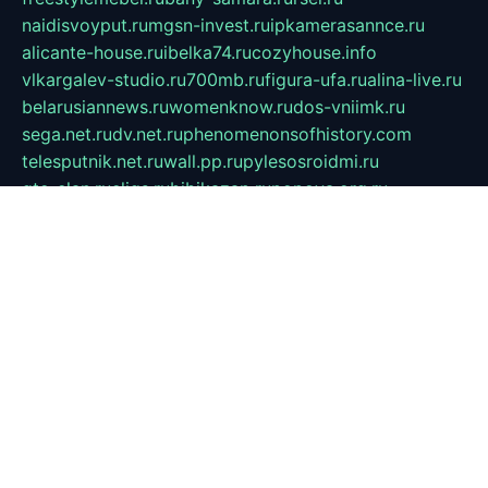
naidisvoyput.ru
mgsn-invest.ru
ipkamerasannce.ru
alicante-house.ru
ibelka74.ru
cozyhouse.info
vlkargalev-studio.ru
700mb.ru
figura-ufa.ru
alina-live.ru
belarusiannews.ru
womenknow.ru
dos-vniimk.ru
sega.net.ru
dv.net.ru
phenomenonsofhistory.com
telesputnik.net.ru
wall.pp.ru
pylesosroidmi.ru
gtc-clan.ru
cligs.ru
bibikazap.ru
popova.org.ru
netwhistler.spb.ru
bellvil.ru
bonzon.ru
iss-vladik.ru
defiparis.net.ru
las-gryzas.ru
amku.ru
electednews.spb.ru
feather.org.ru
spar72.ru
tankiigri.ru
dominus.com.ru
ibtree.ru
sanykool.pp.ru
unixlib.org.ru
menatep.spb.ru
gartenterrassen.ru
printeka.ru
skvozilka.com.ru
parkovka-pub.ru
lovemobi.ru
art-ru.ru
emulatorz.com.ru
alucomp.com.ru
tatforum.com.ru
alternativa-profi.ru
dermakler.ru
artsurvey.ru
aredir.ru
khimspas.ru
centr-maxi.ru
2018r.ru
bort-stomer-defort.ru
professional2.ru
gibsons.ru