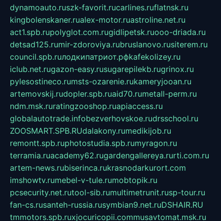
dynamoauto.ru
szk-favorit.ru
carlines.ru
flatnsk.ru
kingbolenskaner.ru
alex-motor.ru
astroline.net.ru
act1.spb.ru
polyglot.com.ru
gidlipetsk.ru
ooo-driada.ru
detsad125.ru
mir-zdoroviya.ru
bruslanovo.ru
siterem.ru
council.spb.ru
лодкипатриот.рф
kafekolizey.ru
iclub.net.ru
gazon-easy.ru
sugarepilekb.ru
grinox.ru
pylesostineco.ru
msts-ozarenie.ru
kameryjooan.ru
artemovskij.ru
dopler.spb.ru
aid70.ru
metall-perm.ru
ndm.msk.ru
ratingzooshop.ru
apiaccess.ru
globalautotrade.info
bezverhovskoe.ru
drsschool.ru
ZOOSMART.SPB.RU
dalakony.ru
medikijob.ru
remontt.spb.ru
photostudia.spb.ru
myragon.ru
terramia.ru
academy62.ru
gardengallereya.ru
rti.com.ru
artem-news.ru
biserinca.ru
krasnodarkurort.com
imshowtv.ru
mebel-v-tule.ru
mobtopik.ru
pcsecurity.net.ru
tool-sib.ru
multimetrunit.ru
sp-tour.ru
fan-cs.ru
santeh-russia.ru
symbian9.net.ru
DSHAIR.RU
tmmotors.spb.ru
xjocuricopii.com
musavtomat.msk.ru