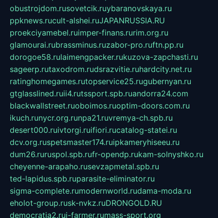
obustrojdom.ru
sovetcik.ru
ybaranovskaya.ru
ppknews.ru
cult-alshei.ru
JAPANRUSSIA.RU
proekciyamebel.ru
imper-finans.ru
rim.org.ru
glamourai.ru
brassminus.ru
zabor-pro.ru
ftn.pp.ru
dorogoe58.ru
laimengpacker.ru
kuzova-zapchasti.ru
sageerp.ru
taxodrom.ru
dsrazvitie.ru
hardcity.net.ru
ratinghomegames.ru
topservice25.ru
gubernyan.ru
gtglasslined.ru
ii4.ru
tssport.spb.ru
andorra24.com
blackwallstreet.ru
oboimos.ru
optim-doors.com.ru
ikuch.ru
nycr.org.ru
npa21.ru
vremya-ch.spb.ru
desert000.ru
ivtorgi.ru
ifiori.ru
catalog-statei.ru
dcv.org.ru
spetsmaster174.ru
ipkameryhiseeu.ru
dum26.ru
ruspol.spb.ru
fr-opendp.ru
kam-solnyshko.ru
cheyenne-arapaho.ru
sevzapmetal.spb.ru
ted-lapidus.spb.ru
parasite-eliminator.ru
sigma-complete.ru
modernworld.ru
dama-moda.ru
eholot-group.ru
sk-nvkz.ru
DRONGOLD.RU
democratia2.ru
i-farmer.ru
mass-sport.org