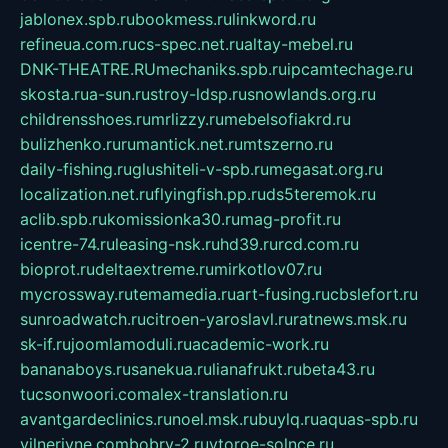
jablonex.spb.ru
bookmess.ru
linkword.ru
refineua.com.ru
cs-spec.net.ru
altay-mebel.ru
DNK-THEATRE.RU
mechaniks.spb.ru
ipcamtechage.ru
skosta.ru
a-sun.ru
stroy-ldsp.ru
snowlands.org.ru
childrensshoes.ru
mrlizzy.ru
mebelsofiakrd.ru
bulizhenko.ru
rumantick.net.ru
mtszerno.ru
daily-fishing.ru
glushiteli-v-spb.ru
megasat.org.ru
localization.net.ru
flyingfish.pp.ru
ds5teremok.ru
aclib.spb.ru
komissionka30.ru
mag-profit.ru
icentre-74.ru
leasing-nsk.ru
hd39.ru
rcd.com.ru
bioprot.ru
deltaextreme.ru
mirkotlov07.ru
mycrossway.ru
temamedia.ru
art-fusing.ru
cbslefort.ru
sunroadwatch.ru
citroen-yaroslavl.ru
ratnews.msk.ru
sk-if.ru
joomlamoduli.ru
academic-work.ru
bananaboys.ru
sanekua.ru
lianafrukt.ru
beta43.ru
tucsonwoori.com
alex-translation.ru
avantgardeclinics.ru
noel.msk.ru
buylq.ru
aquas-spb.ru
vilnerivne.com
bobry-2.ru
vtoroe-solnce.ru