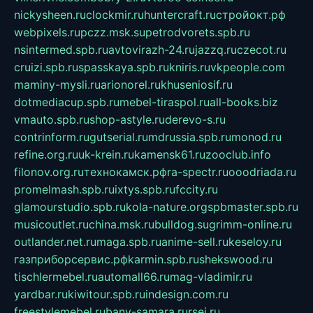
nickysheen.ru
clockmir.ru
huntercraft.ru
стройокт.рф
webpixels.ru
pczz.msk.su
petrodvorets.spb.ru
nsintermed.spb.ru
avtovirazh-24.ru
jazzq.ru
czecot.ru
cruizi.spb.ru
spasskaya.spb.ru
kniris.ru
vkpeople.com
maminy-mysli.ru
arionorel.ru
khuseniosif.ru
dotmediacup.spb.ru
mebel-tiraspol.ru
all-books.biz
vmauto.spb.ru
shop-astyle.ru
derevo-s.ru
contrinform.ru
gutserial.ru
mdrussia.spb.ru
monod.ru
refine.org.ru
uk-krein.ru
kamensk61.ru
zooclub.info
filonov.org.ru
технокамск.рф
ra-spectr.ru
ooodriada.ru
promelmash.spb.ru
ixtys.spb.ru
fccity.ru
glamourstudio.spb.ru
kola-nature.org
spbmaster.spb.ru
musicoutlet.ru
china.msk.ru
bulldog.su
grimm-online.ru
outlander.net.ru
maga.spb.ru
anime-sell.ru
keseloy.ru
газприборсервис.рф
karmin.spb.ru
shekswood.ru
tischlermebel.ru
automall66.ru
mag-vladimir.ru
yardbar.ru
kiwitour.spb.ru
indesign.com.ru
freestylemebel.ru
bany-samara.ru
rsei.ru