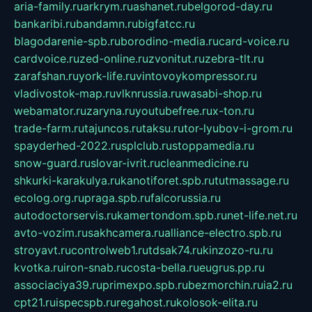
aria-family.ru
arkrym.ru
ashanet.ru
belgorod-day.ru
bankaribi.ru
bandamn.ru
bigfatcc.ru
blagodarenie-spb.ru
borodino-media.ru
card-voice.ru
cardvoice.ru
zed-online.ru
zvonitut.ru
zebra-tlt.ru
zarafshan.ru
york-life.ru
vintovoykompressor.ru
vladivostok-map.ru
vlknrussia.ru
wasabi-shop.ru
webamator.ru
zaryna.ru
youtubefree.ru
x-ton.ru
trade-farm.ru
tajuncos.ru
taksu.ru
tor-lyubov-i-grom.ru
spayderhed-2022.ru
splclub.ru
stoppamedia.ru
snow-guard.ru
slovar-ivrit.ru
cleanmedicine.ru
shkurki-karakulya.ru
kanotiforet.spb.ru
tutmassage.ru
ecolog.org.ru
praga.spb.ru
falcorussia.ru
autodoctorservis.ru
kamertondom.spb.ru
net-life.net.ru
avto-vozim.ru
sakhcamera.ru
alliance-electro.spb.ru
stroyavt.ru
controlweb1.ru
tdsak74.ru
kinzozo-ru.ru
kvotka.ru
iron-snab.ru
costa-bella.ru
eugrus.pp.ru
associaciya39.ru
primexpo.spb.ru
bezmorchin.ru
ia2.ru
cpt21.ru
ispecspb.ru
regahost.ru
kolosok-elita.ru