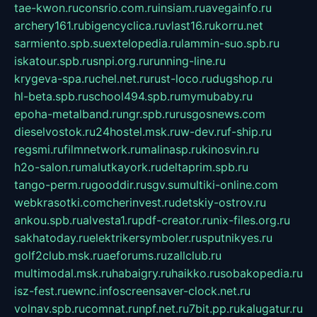
tae-kwon.ru
consrio.com.ru
insiam.ru
avegainfo.ru
archery161.ru
bigencyclica.ru
vlast16.ru
korru.net
sarmiento.spb.su
extelopedia.ru
lammin-suo.spb.ru
iskatour.spb.ru
snpi.org.ru
running-line.ru
krygeva-spa.ru
chel.net.ru
rust-loco.ru
dugshop.ru
hl-beta.spb.ru
school494.spb.ru
mymubaby.ru
epoha-metalband.ru
ngr.spb.ru
rusgosnews.com
dieselvostok.ru
24hostel.msk.ru
w-dev.ru
f-ship.ru
regsmi.ru
filmnetwork.ru
malinasp.ru
kinosvin.ru
h2o-salon.ru
malutkayork.ru
deltaprim.spb.ru
tango-perm.ru
gooddir.ru
sgv.su
multiki-online.com
webkrasotki.com
cherinvest.ru
detskiy-ostrov.ru
ankou.spb.ru
alvesta1.ru
pdf-creator.ru
nix-files.org.ru
sakhatoday.ru
elektrikersymboler.ru
sputnikyes.ru
golf2club.msk.ru
aeforums.ru
zallclub.ru
multimodal.msk.ru
habaigry.ru
haikko.ru
sobakopedia.ru
isz-fest.ru
ewnc.info
screensaver-clock.net.ru
volnav.spb.ru
comnat.ru
npf.net.ru
7bit.pp.ru
kalugatur.ru