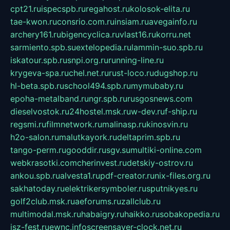
cpt21.ru
ispecspb.ru
regahost.ru
kolosok-elita.ru
tae-kwon.ru
consrio.com.ru
insiam.ru
avegainfo.ru
archery161.ru
bigencyclica.ru
vlast16.ru
korru.net
sarmiento.spb.su
extelopedia.ru
lammin-suo.spb.ru
iskatour.spb.ru
snpi.org.ru
running-line.ru
krygeva-spa.ru
chel.net.ru
rust-loco.ru
dugshop.ru
hl-beta.spb.ru
school494.spb.ru
mymubaby.ru
epoha-metalband.ru
ngr.spb.ru
rusgosnews.com
dieselvostok.ru
24hostel.msk.ru
w-dev.ru
f-ship.ru
regsmi.ru
filmnetwork.ru
malinasp.ru
kinosvin.ru
h2o-salon.ru
malutkayork.ru
deltaprim.spb.ru
tango-perm.ru
gooddir.ru
sgv.su
multiki-online.com
webkrasotki.com
cherinvest.ru
detskiy-ostrov.ru
ankou.spb.ru
alvesta1.ru
pdf-creator.ru
nix-files.org.ru
sakhatoday.ru
elektrikersymboler.ru
sputnikyes.ru
golf2club.msk.ru
aeforums.ru
zallclub.ru
multimodal.msk.ru
habaigry.ru
haikko.ru
sobakopedia.ru
isz-fest.ru
ewnc.info
screensaver-clock.net.ru