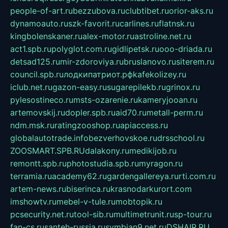
people-of-art.ru
bezzubova.ru
clubtibet.ru
orior-aks.ru
dynamoauto.ru
szk-favorit.ru
carlines.ru
flatnsk.ru
kingbolenskaner.ru
alex-motor.ru
astroline.net.ru
act1.spb.ru
polyglot.com.ru
gidlipetsk.ru
ooo-driada.ru
detsad125.ru
mir-zdoroviya.ru
bruslanovo.ru
siterem.ru
council.spb.ru
лодкипатриот.рф
kafekolizey.ru
iclub.net.ru
gazon-easy.ru
sugarepilekb.ru
grinox.ru
pylesostineco.ru
msts-ozarenie.ru
kameryjooan.ru
artemovskij.ru
dopler.spb.ru
aid70.ru
metall-perm.ru
ndm.msk.ru
ratingzooshop.ru
apiaccess.ru
globalautotrade.info
bezverhovskoe.ru
drsschool.ru
ZOOSMART.SPB.RU
dalakony.ru
medikijob.ru
remontt.spb.ru
photostudia.spb.ru
myragon.ru
terramia.ru
academy62.ru
gardengallereya.ru
rti.com.ru
artem-news.ru
biserinca.ru
krasnodarkurort.com
imshowtv.ru
mebel-v-tule.ru
mobtopik.ru
pcsecurity.net.ru
tool-sib.ru
multimetrunit.ru
sp-tour.ru
fan-cs.ru
santeh-russia.ru
symbian9.net.ru
DSHAIR.RU