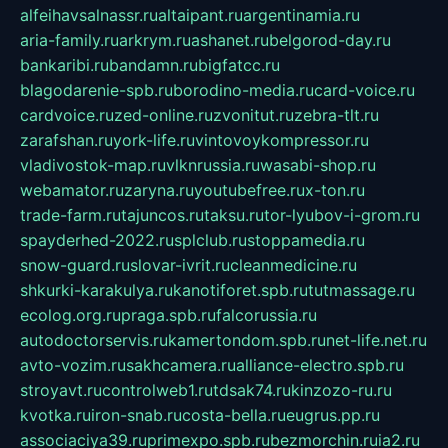
alfeihavsalnassr.ru
altaipant.ru
argentinamia.ru
aria-family.ru
arkrym.ru
ashanet.ru
belgorod-day.ru
bankaribi.ru
bandamn.ru
bigfatcc.ru
blagodarenie-spb.ru
borodino-media.ru
card-voice.ru
cardvoice.ru
zed-online.ru
zvonitut.ru
zebra-tlt.ru
zarafshan.ru
york-life.ru
vintovoykompressor.ru
vladivostok-map.ru
vlknrussia.ru
wasabi-shop.ru
webamator.ru
zaryna.ru
youtubefree.ru
x-ton.ru
trade-farm.ru
tajuncos.ru
taksu.ru
tor-lyubov-i-grom.ru
spayderhed-2022.ru
splclub.ru
stoppamedia.ru
snow-guard.ru
slovar-ivrit.ru
cleanmedicine.ru
shkurki-karakulya.ru
kanotiforet.spb.ru
tutmassage.ru
ecolog.org.ru
praga.spb.ru
falcorussia.ru
autodoctorservis.ru
kamertondom.spb.ru
net-life.net.ru
avto-vozim.ru
sakhcamera.ru
alliance-electro.spb.ru
stroyavt.ru
controlweb1.ru
tdsak74.ru
kinzozo-ru.ru
kvotka.ru
iron-snab.ru
costa-bella.ru
eugrus.pp.ru
associaciya39.ru
primexpo.spb.ru
bezmorchin.ru
ia2.ru