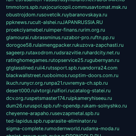
tmmotors.spb.ru
xjocuricopii.com
musavtomat.msk.ru
obustrojdom.ru
sovetcik.ru
ybaranovskaya.ru
ppknews.ru
cult-alshei.ru
JAPANRUSSIA.RU
proekciyamebel.ru
imper-finans.ru
rim.org.ru
glamourai.ru
brassminus.ru
zabor-pro.ru
ftn.pp.ru
dorogoe58.ru
laimengpacker.ru
kuzova-zapchasti.ru
sageerp.ru
taxodrom.ru
dsrazvitie.ru
hardcity.net.ru
ratinghomegames.ru
topservice25.ru
gubernyan.ru
gtglasslined.ru
ii4.ru
tssport.spb.ru
andorra24.com
blackwallstreet.ru
oboimos.ru
optim-doors.com.ru
ikuch.ru
nycr.org.ru
npa21.ru
vremya-ch.spb.ru
desert000.ru
ivtorgi.ru
ifiori.ru
catalog-statei.ru
dcv.org.ru
spetsmaster174.ru
ipkameryhiseeu.ru
dum26.ru
ruspol.spb.ru
fr-opendp.ru
kam-solnyshko.ru
cheyenne-arapaho.ru
sevzapmetal.spb.ru
ted-lapidus.spb.ru
parasite-eliminator.ru
sigma-complete.ru
modernworld.ru
dama-moda.ru