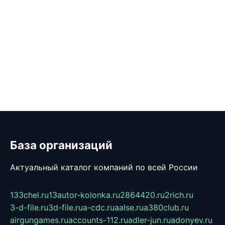
База организаций
Актуальный каталог компаний по всей России
133chel.ru
13autor-kolonka.ru
2864420.ru
2rich.ru
3-d-file.ru
3d-file.ru
a-cdc.ru
aalse.ru
a380club.ru
airgungames.ru
accounts-112.ru
adler-jun.ru
adonyev.ru