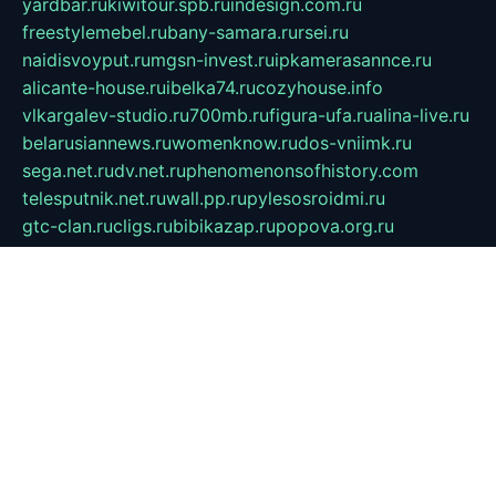
yardbar.ru
kiwitour.spb.ru
indesign.com.ru
freestylemebel.ru
bany-samara.ru
rsei.ru
naidisvoyput.ru
mgsn-invest.ru
ipkamerasannce.ru
alicante-house.ru
ibelka74.ru
cozyhouse.info
vlkargalev-studio.ru
700mb.ru
figura-ufa.ru
alina-live.ru
belarusiannews.ru
womenknow.ru
dos-vniimk.ru
sega.net.ru
dv.net.ru
phenomenonsofhistory.com
telesputnik.net.ru
wall.pp.ru
pylesosroidmi.ru
gtc-clan.ru
cligs.ru
bibikazap.ru
popova.org.ru
netwhistler.spb.ru
bellvil.ru
bonzon.ru
iss-vladik.ru
defiparis.net.ru
las-gryzas.ru
amku.ru
electednews.spb.ru
feather.org.ru
spar72.ru
tankiigri.ru
dominus.com.ru
ibtree.ru
sanykool.pp.ru
unixlib.org.ru
menatep.spb.ru
gartenterrassen.ru
printeka.ru
skvozilka.com.ru
parkovka-pub.ru
lovemobi.ru
art-ru.ru
emulatorz.com.ru
alucomp.com.ru
tatforum.com.ru
alternativa-profi.ru
dermakler.ru
artsurvey.ru
aredir.ru
khimspas.ru
centr-maxi.ru
2018r.ru