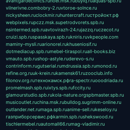
avantgardeclinics.ru
noel.msk.ru
buylq.ru
aquas-spb.ru
vilnerivne.com
bobry-2.ru
vtoroe-solnce.ru
nickysheen.ru
clockmir.ru
huntercraft.ru
стройокт.рф
webpixels.ru
pczz.msk.su
petrodvorets.spb.ru
nsintermed.spb.ru
avtovirazh-24.ru
jazzq.ru
czecot.ru
cruizi.spb.ru
spasskaya.spb.ru
kniris.ru
vkpeople.com
maminy-mysli.ru
arionorel.ru
khuseniosif.ru
dotmediacup.spb.ru
mebel-tiraspol.ru
all-books.biz
vmauto.spb.ru
shop-astyle.ru
derevo-s.ru
contrinform.ru
gutserial.ru
mdrussia.spb.ru
monod.ru
refine.org.ru
uk-krein.ru
kamensk61.ru
zooclub.info
filonov.org.ru
технокамск.рф
ra-spectr.ru
ooodriada.ru
promelmash.spb.ru
ixtys.spb.ru
fccity.ru
glamourstudio.spb.ru
kola-nature.org
spbmaster.spb.ru
musicoutlet.ru
china.msk.ru
bulldog.su
grimm-online.ru
outlander.net.ru
maga.spb.ru
anime-sell.ru
keseloy.ru
газприборсервис.рф
karmin.spb.ru
shekswood.ru
tischlermebel.ru
automall66.ru
mag-vladimir.ru