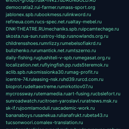
eholot-group.ru
sk-nvkz.ru
DRONGOLD.RU
democratia2.ru
i-farmer.ru
mass-sport.org
jablonex.spb.ru
bookmess.ru
linkword.ru
refineua.com.ru
cs-spec.net.ru
altay-mebel.ru
DNK-THEATRE.RU
mechaniks.spb.ru
ipcamtechage.ru
skosta.ru
a-sun.ru
stroy-ldsp.ru
snowlands.org.ru
childrensshoes.ru
mrlizzy.ru
mebelsofiakrd.ru
bulizhenko.ru
rumantick.net.ru
mtszerno.ru
daily-fishing.ru
glushiteli-v-spb.ru
megasat.org.ru
localization.net.ru
flyingfish.pp.ru
ds5teremok.ru
aclib.spb.ru
komissionka30.ru
mag-profit.ru
icentre-74.ru
leasing-nsk.ru
hd39.ru
rcd.com.ru
bioprot.ru
deltaextreme.ru
mirkotlov07.ru
mycrossway.ru
temamedia.ru
art-fusing.ru
cbslefort.ru
sunroadwatch.ru
citroen-yaroslavl.ru
ratnews.msk.ru
sk-if.ru
joomlamoduli.ru
academic-work.ru
bananaboys.ru
sanekua.ru
lianafrukt.ru
beta43.ru
tucsonwoori.com
alex-translation.ru