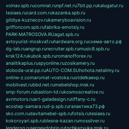
volnav.spb.ru
comnat.ru
npf.net.ru
7bit.pp.ru
kalugatur.ru
tesiaes.ru
card.com.ru
kazanka.spb.ru
gildiya-kuznecov.ru
kameryboavision.ru
griffoncom.spb.ru
fabrika-emotsiy.ru
PARK-MATROSOVA.RU
agat.spb.ru
avtoyurist-moskva1.ru
hardware.org.ru
схема-авто.рф
dg-lab.ru
angrup.ru
recruiter.spb.ru
music8.spb.ru
krsk124.ru
kubok.spb.ru
romanofforex.ru
analitikaplus.ru
spyonline.ru
zosikamery.ru
sloboda-ural.pp.ru
AUTO-COM.SU
hohota.net
alimy.ru
online-z.com
aromat-vostoka.ru
otdelkaexp.ru
mobilvest.ru
bbd.net.ru
mebelshop.msk.ru
smp-forum.ru
bastion-td.ru
kosmoscreative.ru
avrmotors.ru
art-galadesign.ru
tiffany-c.ru
ecostep-samara.ru
d-p.spb.ru
галактика73.рф
sko.com.ru
davitamebel-spb.ru
fotsis.ru
tesiaes.ru
kokoroyari.spb.ru
blesna-kazan.ru
mossilver.ru
lenderoq.ru
sergeydobrin.ru
tochkazvuka.msk.ru