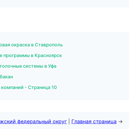
вая окраска в Ставрополь
ые программы в Красноярск
толочные системы в Уфа
Абакан
 компаний - Страница 10
лжский федеральный округ
|
Главная страница
→