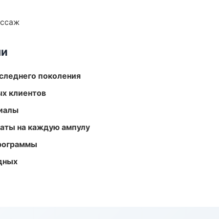
ассаж
ми
следнего поколения
ых клиентов
риалы
аты на каждую ампулу
программы
одных