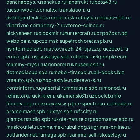
bananaboys.ru
sanekua.ru
lianafrukt.ru
beta43.ru
tucsonwoori.com
alex-translation.ru
avantgardeclinics.ru
noel.msk.ru
buylq.ru
aquas-spb.ru
vilnerivne.com
bobry-2.ru
vtoroe-solnce.ru
nickysheen.ru
clockmir.ru
huntercraft.ru
стройокт.рф
webpixels.ru
pczz.msk.su
petrodvorets.spb.ru
nsintermed.spb.ru
avtovirazh-24.ru
jazzq.ru
czecot.ru
cruizi.spb.ru
spasskaya.spb.ru
kniris.ru
vkpeople.com
maminy-mysli.ru
arionorel.ru
khuseniosif.ru
dotmediacup.spb.ru
mebel-tiraspol.ru
all-books.biz
vmauto.spb.ru
shop-astyle.ru
derevo-s.ru
contrinform.ru
gutserial.ru
mdrussia.spb.ru
monod.ru
refine.org.ru
uk-krein.ru
kamensk61.ru
zooclub.info
filonov.org.ru
технокамск.рф
ra-spectr.ru
ooodriada.ru
promelmash.spb.ru
ixtys.spb.ru
fccity.ru
glamourstudio.spb.ru
kola-nature.org
spbmaster.spb.ru
musicoutlet.ru
china.msk.ru
bulldog.su
grimm-online.ru
outlander.net.ru
maga.spb.ru
anime-sell.ru
keseloy.ru