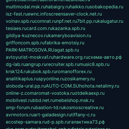
multimodal.msk.ru
habaigry.ru
haikko.ru
sobakopedia.ru
isz-fest.ru
ewnc.info
screensaver-clock.net.ru
volnav.spb.ru
comnat.ru
npf.net.ru
7bit.pp.ru
kalugatur.ru
tesiaes.ru
card.com.ru
kazanka.spb.ru
gildiya-kuznecov.ru
kameryboavision.ru
griffoncom.spb.ru
fabrika-emotsiy.ru
PARK-MATROSOVA.RU
agat.spb.ru
avtoyurist-moskva1.ru
hardware.org.ru
схема-авто.рф
dg-lab.ru
angrup.ru
recruiter.spb.ru
music8.spb.ru
krsk124.ru
kubok.spb.ru
romanofforex.ru
analitikaplus.ru
spyonline.ru
zosikamery.ru
sloboda-ural.pp.ru
AUTO-COM.SU
hohota.net
alimy.ru
online-z.com
aromat-vostoka.ru
otdelkaexp.ru
mobilvest.ru
bbd.net.ru
mebelshop.msk.ru
smp-forum.ru
bastion-td.ru
kosmoscreative.ru
avrmotors.ru
art-galadesign.ru
tiffany-c.ru
ecostep-samara.ru
d-p.spb.ru
галактика73.рф