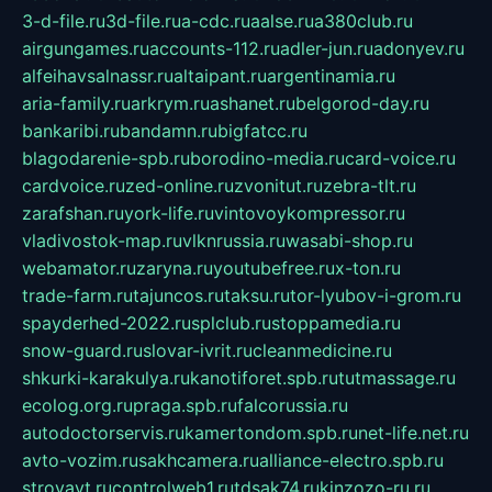
3-d-file.ru
3d-file.ru
a-cdc.ru
aalse.ru
a380club.ru
airgungames.ru
accounts-112.ru
adler-jun.ru
adonyev.ru
alfeihavsalnassr.ru
altaipant.ru
argentinamia.ru
aria-family.ru
arkrym.ru
ashanet.ru
belgorod-day.ru
bankaribi.ru
bandamn.ru
bigfatcc.ru
blagodarenie-spb.ru
borodino-media.ru
card-voice.ru
cardvoice.ru
zed-online.ru
zvonitut.ru
zebra-tlt.ru
zarafshan.ru
york-life.ru
vintovoykompressor.ru
vladivostok-map.ru
vlknrussia.ru
wasabi-shop.ru
webamator.ru
zaryna.ru
youtubefree.ru
x-ton.ru
trade-farm.ru
tajuncos.ru
taksu.ru
tor-lyubov-i-grom.ru
spayderhed-2022.ru
splclub.ru
stoppamedia.ru
snow-guard.ru
slovar-ivrit.ru
cleanmedicine.ru
shkurki-karakulya.ru
kanotiforet.spb.ru
tutmassage.ru
ecolog.org.ru
praga.spb.ru
falcorussia.ru
autodoctorservis.ru
kamertondom.spb.ru
net-life.net.ru
avto-vozim.ru
sakhcamera.ru
alliance-electro.spb.ru
stroyavt.ru
controlweb1.ru
tdsak74.ru
kinzozo-ru.ru