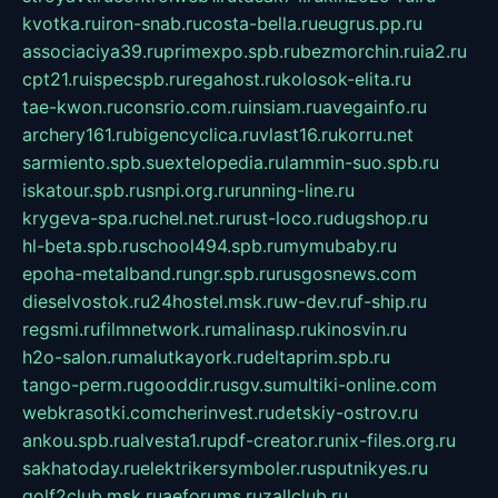
kvotka.ru
iron-snab.ru
costa-bella.ru
eugrus.pp.ru
associaciya39.ru
primexpo.spb.ru
bezmorchin.ru
ia2.ru
cpt21.ru
ispecspb.ru
regahost.ru
kolosok-elita.ru
tae-kwon.ru
consrio.com.ru
insiam.ru
avegainfo.ru
archery161.ru
bigencyclica.ru
vlast16.ru
korru.net
sarmiento.spb.su
extelopedia.ru
lammin-suo.spb.ru
iskatour.spb.ru
snpi.org.ru
running-line.ru
krygeva-spa.ru
chel.net.ru
rust-loco.ru
dugshop.ru
hl-beta.spb.ru
school494.spb.ru
mymubaby.ru
epoha-metalband.ru
ngr.spb.ru
rusgosnews.com
dieselvostok.ru
24hostel.msk.ru
w-dev.ru
f-ship.ru
regsmi.ru
filmnetwork.ru
malinasp.ru
kinosvin.ru
h2o-salon.ru
malutkayork.ru
deltaprim.spb.ru
tango-perm.ru
gooddir.ru
sgv.su
multiki-online.com
webkrasotki.com
cherinvest.ru
detskiy-ostrov.ru
ankou.spb.ru
alvesta1.ru
pdf-creator.ru
nix-files.org.ru
sakhatoday.ru
elektrikersymboler.ru
sputnikyes.ru
golf2club.msk.ru
aeforums.ru
zallclub.ru