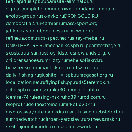
ted-lapidus.spb.ru
parasite-eliminator.ru
sigma-complete.ru
modernworld.ru
dama-moda.ru
eholot-group.ru
sk-nvkz.ru
DRONGOLD.RU
democratia2.ru
i-farmer.ru
mass-sport.org
jablonex.spb.ru
bookmess.ru
linkword.ru
refineua.com.ru
cs-spec.net.ru
altay-mebel.ru
DNK-THEATRE.RU
mechaniks.spb.ru
ipcamtechage.ru
skosta.ru
a-sun.ru
stroy-ldsp.ru
snowlands.org.ru
childrensshoes.ru
mrlizzy.ru
mebelsofiakrd.ru
bulizhenko.ru
rumantick.net.ru
mtszerno.ru
daily-fishing.ru
glushiteli-v-spb.ru
megasat.org.ru
localization.net.ru
flyingfish.pp.ru
ds5teremok.ru
aclib.spb.ru
komissionka30.ru
mag-profit.ru
icentre-74.ru
leasing-nsk.ru
hd39.ru
rcd.com.ru
bioprot.ru
deltaextreme.ru
mirkotlov07.ru
mycrossway.ru
temamedia.ru
art-fusing.ru
cbslefort.ru
sunroadwatch.ru
citroen-yaroslavl.ru
ratnews.msk.ru
sk-if.ru
joomlamoduli.ru
academic-work.ru