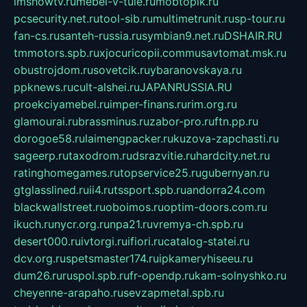
imshowtv.ru
mebel-v-tule.ru
mobtopik.ru
pcsecurity.net.ru
tool-sib.ru
multimetrunit.ru
sp-tour.ru
fan-cs.ru
santeh-russia.ru
symbian9.net.ru
DSHAIR.RU
tmmotors.spb.ru
xjocuricopii.com
musavtomat.msk.ru
obustrojdom.ru
sovetcik.ru
ybaranovskaya.ru
ppknews.ru
cult-alshei.ru
JAPANRUSSIA.RU
proekciyamebel.ru
imper-finans.ru
rim.org.ru
glamourai.ru
brassminus.ru
zabor-pro.ru
ftn.pp.ru
dorogoe58.ru
laimengpacker.ru
kuzova-zapchasti.ru
sageerp.ru
taxodrom.ru
dsrazvitie.ru
hardcity.net.ru
ratinghomegames.ru
topservice25.ru
gubernyan.ru
gtglasslined.ru
ii4.ru
tssport.spb.ru
andorra24.com
blackwallstreet.ru
oboimos.ru
optim-doors.com.ru
ikuch.ru
nycr.org.ru
npa21.ru
vremya-ch.spb.ru
desert000.ru
ivtorgi.ru
ifiori.ru
catalog-statei.ru
dcv.org.ru
spetsmaster174.ru
ipkameryhiseeu.ru
dum26.ru
ruspol.spb.ru
fr-opendp.ru
kam-solnyshko.ru
cheyenne-arapaho.ru
sevzapmetal.spb.ru