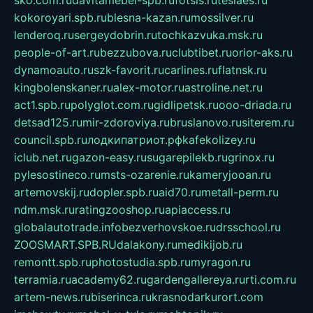
sko.com.ru
davitamebel-spb.ru
fotsis.ru
tesiaes.ru
kokoroyari.spb.ru
blesna-kazan.ru
mossilver.ru
lenderoq.ru
sergeydobrin.ru
tochkazvuka.msk.ru
people-of-art.ru
bezzubova.ru
clubtibet.ru
orior-aks.ru
dynamoauto.ru
szk-favorit.ru
carlines.ru
flatnsk.ru
kingbolenskaner.ru
alex-motor.ru
astroline.net.ru
act1.spb.ru
polyglot.com.ru
gidlipetsk.ru
ooo-driada.ru
detsad125.ru
mir-zdoroviya.ru
bruslanovo.ru
siterem.ru
council.spb.ru
лодкипатриот.рф
kafekolizey.ru
iclub.net.ru
gazon-easy.ru
sugarepilekb.ru
grinox.ru
pylesostineco.ru
msts-ozarenie.ru
kameryjooan.ru
artemovskij.ru
dopler.spb.ru
aid70.ru
metall-perm.ru
ndm.msk.ru
ratingzooshop.ru
apiaccess.ru
globalautotrade.info
bezverhovskoe.ru
drsschool.ru
ZOOSMART.SPB.RU
dalakony.ru
medikijob.ru
remontt.spb.ru
photostudia.spb.ru
myragon.ru
terramia.ru
academy62.ru
gardengallereya.ru
rti.com.ru
artem-news.ru
biserinca.ru
krasnodarkurort.com