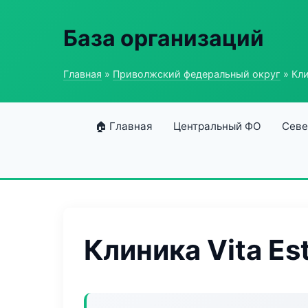
База организаций
Главная
»
Приволжский федеральный округ
» Кли
🏠 Главная
Центральный ФО
Севе
Клиника Vita Es