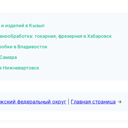
 и изделий в Кызыл
анообработка: токарная, фрезерная в Хабаровск
пробки в Владивосток
в Самара
 в Нижневартовск
лжский федеральный округ
|
Главная страница
→