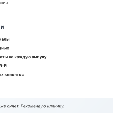
апия
ми
риалы
одных
аты на каждую ампулу
i-Fi
ых клиентов
жа сияет. Рекомендую клинику.