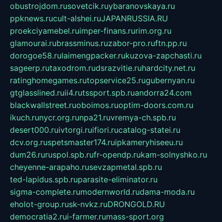
obustrojdom.ru
sovetcik.ru
ybaranovskaya.ru
ppknews.ru
cult-alshei.ru
JAPANRUSSIA.RU
proekciyamebel.ru
imper-finans.ru
rim.org.ru
glamourai.ru
brassminus.ru
zabor-pro.ru
ftn.pp.ru
dorogoe58.ru
laimengpacker.ru
kuzova-zapchasti.ru
sageerp.ru
taxodrom.ru
dsrazvitie.ru
hardcity.net.ru
ratinghomegames.ru
topservice25.ru
gubernyan.ru
gtglasslined.ru
ii4.ru
tssport.spb.ru
andorra24.com
blackwallstreet.ru
oboimos.ru
optim-doors.com.ru
ikuch.ru
nycr.org.ru
npa21.ru
vremya-ch.spb.ru
desert000.ru
ivtorgi.ru
ifiori.ru
catalog-statei.ru
dcv.org.ru
spetsmaster174.ru
ipkameryhiseeu.ru
dum26.ru
ruspol.spb.ru
fr-opendp.ru
kam-solnyshko.ru
cheyenne-arapaho.ru
sevzapmetal.spb.ru
ted-lapidus.spb.ru
parasite-eliminator.ru
sigma-complete.ru
modernworld.ru
dama-moda.ru
eholot-group.ru
sk-nvkz.ru
DRONGOLD.RU
democratia2.ru
i-farmer.ru
mass-sport.org