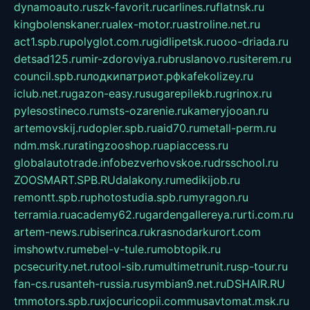
dynamoauto.ru
szk-favorit.ru
carlines.ru
flatnsk.ru
kingbolenskaner.ru
alex-motor.ru
astroline.net.ru
act1.spb.ru
polyglot.com.ru
gidlipetsk.ru
ooo-driada.ru
detsad125.ru
mir-zdoroviya.ru
bruslanovo.ru
siterem.ru
council.spb.ru
лодкипатриот.рф
kafekolizey.ru
iclub.net.ru
gazon-easy.ru
sugarepilekb.ru
grinox.ru
pylesostineco.ru
msts-ozarenie.ru
kameryjooan.ru
artemovskij.ru
dopler.spb.ru
aid70.ru
metall-perm.ru
ndm.msk.ru
ratingzooshop.ru
apiaccess.ru
globalautotrade.info
bezverhovskoe.ru
drsschool.ru
ZOOSMART.SPB.RU
dalakony.ru
medikijob.ru
remontt.spb.ru
photostudia.spb.ru
myragon.ru
terramia.ru
academy62.ru
gardengallereya.ru
rti.com.ru
artem-news.ru
biserinca.ru
krasnodarkurort.com
imshowtv.ru
mebel-v-tule.ru
mobtopik.ru
pcsecurity.net.ru
tool-sib.ru
multimetrunit.ru
sp-tour.ru
fan-cs.ru
santeh-russia.ru
symbian9.net.ru
DSHAIR.RU
tmmotors.spb.ru
xjocuricopii.com
musavtomat.msk.ru