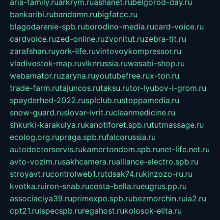
aria-family.ru
arkrym.ru
ashanet.ru
belgorod-day.ru
bankaribi.ru
bandamn.ru
bigfatcc.ru
blagodarenie-spb.ru
borodino-media.ru
card-voice.ru
cardvoice.ru
zed-online.ru
zvonitut.ru
zebra-tlt.ru
zarafshan.ru
york-life.ru
vintovoykompressor.ru
vladivostok-map.ru
vlknrussia.ru
wasabi-shop.ru
webamator.ru
zaryna.ru
youtubefree.ru
x-ton.ru
trade-farm.ru
tajuncos.ru
taksu.ru
tor-lyubov-i-grom.ru
spayderhed-2022.ru
splclub.ru
stoppamedia.ru
snow-guard.ru
slovar-ivrit.ru
cleanmedicine.ru
shkurki-karakulya.ru
kanotiforet.spb.ru
tutmassage.ru
ecolog.org.ru
praga.spb.ru
falcorussia.ru
autodoctorservis.ru
kamertondom.spb.ru
net-life.net.ru
avto-vozim.ru
sakhcamera.ru
alliance-electro.spb.ru
stroyavt.ru
controlweb1.ru
tdsak74.ru
kinzozo-ru.ru
kvotka.ru
iron-snab.ru
costa-bella.ru
eugrus.pp.ru
associaciya39.ru
primexpo.spb.ru
bezmorchin.ru
ia2.ru
cpt21.ru
ispecspb.ru
regahost.ru
kolosok-elita.ru