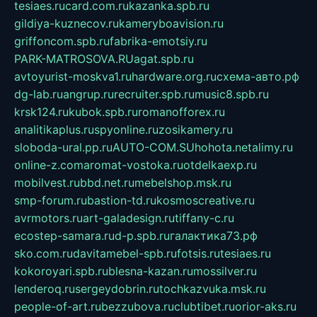
tesiaes.ru
card.com.ru
kazanka.spb.ru
gildiya-kuznecov.ru
kameryboavision.ru
griffoncom.spb.ru
fabrika-emotsiy.ru
PARK-MATROSOVA.RU
agat.spb.ru
avtoyurist-moskva1.ru
hardware.org.ru
схема-авто.рф
dg-lab.ru
angrup.ru
recruiter.spb.ru
music8.spb.ru
krsk124.ru
kubok.spb.ru
romanofforex.ru
analitikaplus.ru
spyonline.ru
zosikamery.ru
sloboda-ural.pp.ru
AUTO-COM.SU
hohota.net
alimy.ru
online-z.com
aromat-vostoka.ru
otdelkaexp.ru
mobilvest.ru
bbd.net.ru
mebelshop.msk.ru
smp-forum.ru
bastion-td.ru
kosmoscreative.ru
avrmotors.ru
art-galadesign.ru
tiffany-c.ru
ecostep-samara.ru
d-p.spb.ru
галактика73.рф
sko.com.ru
davitamebel-spb.ru
fotsis.ru
tesiaes.ru
kokoroyari.spb.ru
blesna-kazan.ru
mossilver.ru
lenderoq.ru
sergeydobrin.ru
tochkazvuka.msk.ru
people-of-art.ru
bezzubova.ru
clubtibet.ru
orior-aks.ru