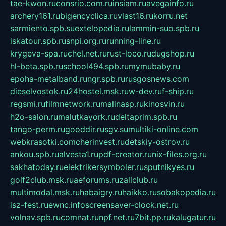
tae-kwon.ru
consrio.com.ru
insiam.ru
avegainfo.ru
archery161.ru
bigencyclica.ru
vlast16.ru
korru.net
sarmiento.spb.su
extelopedia.ru
lammin-suo.spb.ru
iskatour.spb.ru
snpi.org.ru
running-line.ru
krygeva-spa.ru
chel.net.ru
rust-loco.ru
dugshop.ru
hl-beta.spb.ru
school494.spb.ru
mymubaby.ru
epoha-metalband.ru
ngr.spb.ru
rusgosnews.com
dieselvostok.ru
24hostel.msk.ru
w-dev.ru
f-ship.ru
regsmi.ru
filmnetwork.ru
malinasp.ru
kinosvin.ru
h2o-salon.ru
malutkayork.ru
deltaprim.spb.ru
tango-perm.ru
gooddir.ru
sgv.su
multiki-online.com
webkrasotki.com
cherinvest.ru
detskiy-ostrov.ru
ankou.spb.ru
alvesta1.ru
pdf-creator.ru
nix-files.org.ru
sakhatoday.ru
elektrikersymboler.ru
sputnikyes.ru
golf2club.msk.ru
aeforums.ru
zallclub.ru
multimodal.msk.ru
habaigry.ru
haikko.ru
sobakopedia.ru
isz-fest.ru
ewnc.info
screensaver-clock.net.ru
volnav.spb.ru
comnat.ru
npf.net.ru
7bit.pp.ru
kalugatur.ru