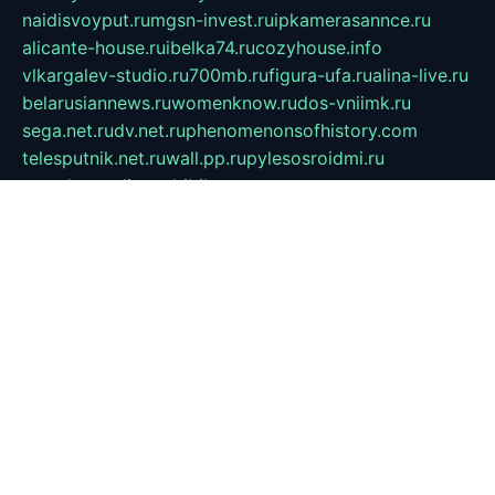
naidisvoyput.ru
mgsn-invest.ru
ipkamerasannce.ru
alicante-house.ru
ibelka74.ru
cozyhouse.info
vlkargalev-studio.ru
700mb.ru
figura-ufa.ru
alina-live.ru
belarusiannews.ru
womenknow.ru
dos-vniimk.ru
sega.net.ru
dv.net.ru
phenomenonsofhistory.com
telesputnik.net.ru
wall.pp.ru
pylesosroidmi.ru
gtc-clan.ru
cligs.ru
bibikazap.ru
popova.org.ru
netwhistler.spb.ru
bellvil.ru
bonzon.ru
iss-vladik.ru
defiparis.net.ru
las-gryzas.ru
amku.ru
electednews.spb.ru
feather.org.ru
spar72.ru
tankiigri.ru
dominus.com.ru
ibtree.ru
sanykool.pp.ru
unixlib.org.ru
menatep.spb.ru
gartenterrassen.ru
printeka.ru
skvozilka.com.ru
parkovka-pub.ru
lovemobi.ru
art-ru.ru
emulatorz.com.ru
alucomp.com.ru
tatforum.com.ru
alternativa-profi.ru
dermakler.ru
artsurvey.ru
aredir.ru
khimspas.ru
centr-maxi.ru
2018r.ru
bort-stomer-defort.ru
professional2.ru
gibsons.ru
artselena.ru
art-pilot.ru
ingredient.spb.ru