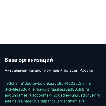
База организаций
Актуальный каталог компаний по всей России
133chel.ru
13autor-kolonka.ru
2864420.ru
2rich.ru
3-d-file.ru
3d-file.ru
a-cdc.ru
aalse.ru
a380club.ru
airgungames.ru
accounts-112.ru
adler-jun.ru
adonyev.ru
alfeihavsalnassr.ru
altaipant.ru
argentinamia.ru