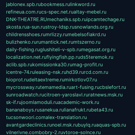
jablonex.spb.ru
bookmess.ru
linkword.ru
refineua.com.ru
cs-spec.net.ru
altay-mebel.ru
DNK-THEATRE.RU
mechaniks.spb.ru
ipcamtechage.ru
skosta.ru
a-sun.ru
stroy-ldsp.ru
snowlands.org.ru
childrensshoes.ru
mrlizzy.ru
mebelsofiakrd.ru
bulizhenko.ru
rumantick.net.ru
mtszerno.ru
daily-fishing.ru
glushiteli-v-spb.ru
megasat.org.ru
localization.net.ru
flyingfish.pp.ru
ds5teremok.ru
aclib.spb.ru
komissionka30.ru
mag-profit.ru
icentre-74.ru
leasing-nsk.ru
hd39.ru
rcd.com.ru
bioprot.ru
deltaextreme.ru
mirkotlov07.ru
mycrossway.ru
temamedia.ru
art-fusing.ru
cbslefort.ru
sunroadwatch.ru
citroen-yaroslavl.ru
ratnews.msk.ru
sk-if.ru
joomlamoduli.ru
academic-work.ru
bananaboys.ru
sanekua.ru
lianafrukt.ru
beta43.ru
tucsonwoori.com
alex-translation.ru
avantgardeclinics.ru
noel.msk.ru
buylq.ru
aquas-spb.ru
vilnerivne.com
bobry-2.ru
vtoroe-solnce.ru