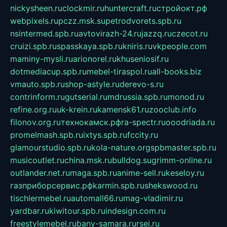
nickysheen.ru
clockmir.ru
huntercraft.ru
стройокт.рф
webpixels.ru
pczz.msk.su
petrodvorets.spb.ru
nsintermed.spb.ru
avtovirazh-24.ru
jazzq.ru
czecot.ru
cruizi.spb.ru
spasskaya.spb.ru
kniris.ru
vkpeople.com
maminy-mysli.ru
arionorel.ru
khuseniosif.ru
dotmediacup.spb.ru
mebel-tiraspol.ru
all-books.biz
vmauto.spb.ru
shop-astyle.ru
derevo-s.ru
contrinform.ru
gutserial.ru
mdrussia.spb.ru
monod.ru
refine.org.ru
uk-krein.ru
kamensk61.ru
zooclub.info
filonov.org.ru
технокамск.рф
ra-spectr.ru
ooodriada.ru
promelmash.spb.ru
ixtys.spb.ru
fccity.ru
glamourstudio.spb.ru
kola-nature.org
spbmaster.spb.ru
musicoutlet.ru
china.msk.ru
bulldog.su
grimm-online.ru
outlander.net.ru
maga.spb.ru
anime-sell.ru
keseloy.ru
газприборсервис.рф
karmin.spb.ru
shekswood.ru
tischlermebel.ru
automall66.ru
mag-vladimir.ru
yardbar.ru
kiwitour.spb.ru
indesign.com.ru
freestylemebel.ru
bany-samara.ru
rsei.ru