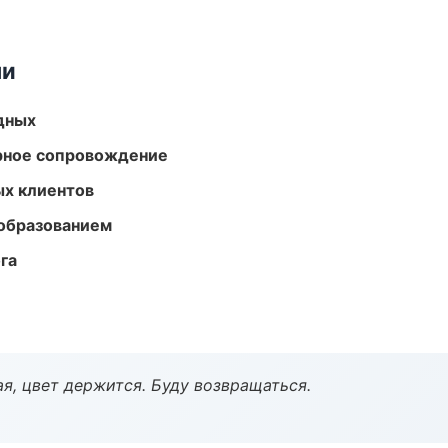
ми
одных
урное сопровождение
ых клиентов
образованием
га
я, цвет держится. Буду возвращаться.