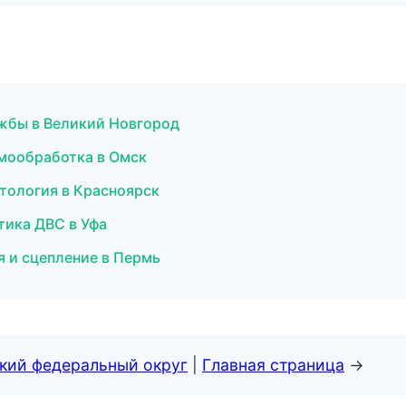
ужбы в Великий Новгород
рмообработка в Омск
тология в Красноярск
стика ДВС в Уфа
я и сцепление в Пермь
ский федеральный округ
|
Главная страница
→