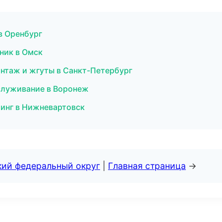
в Оренбург
ник в Омск
нтаж и жгуты в Санкт-Петербург
бслуживание в Воронеж
йлинг в Нижневартовск
кий федеральный округ
|
Главная страница
→