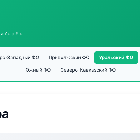
а Aura Spa
ро-Западный ФО
Приволжский ФО
Уральский ФО
Южный ФО
Северо-Кавказский ФО
pa