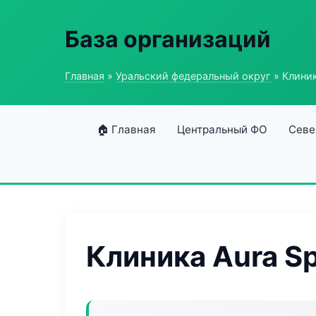
База организаций
Главная
»
Уральский федеральный округ
» Клиник
🏠 Главная
Центральный ФО
Севе
Клиника Aura S