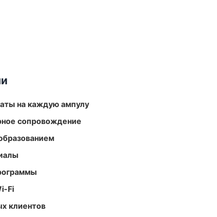
ми
аты на каждую ампулу
урное сопровождение
образованием
риалы
программы
i-Fi
ых клиентов