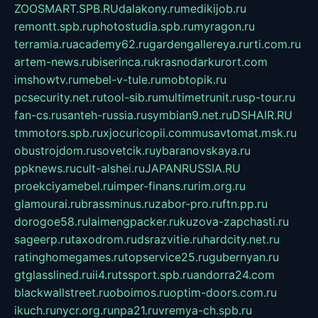
ZOOSMART.SPB.RU
dalakony.ru
medikijob.ru
remontt.spb.ru
photostudia.spb.ru
myragon.ru
terramia.ru
academy62.ru
gardengallereya.ru
rti.com.ru
artem-news.ru
biserinca.ru
krasnodarkurort.com
imshowtv.ru
mebel-v-tule.ru
mobtopik.ru
pcsecurity.net.ru
tool-sib.ru
multimetrunit.ru
sp-tour.ru
fan-cs.ru
santeh-russia.ru
symbian9.net.ru
DSHAIR.RU
tmmotors.spb.ru
xjocuricopii.com
musavtomat.msk.ru
obustrojdom.ru
sovetcik.ru
ybaranovskaya.ru
ppknews.ru
cult-alshei.ru
JAPANRUSSIA.RU
proekciyamebel.ru
imper-finans.ru
rim.org.ru
glamourai.ru
brassminus.ru
zabor-pro.ru
ftn.pp.ru
dorogoe58.ru
laimengpacker.ru
kuzova-zapchasti.ru
sageerp.ru
taxodrom.ru
dsrazvitie.ru
hardcity.net.ru
ratinghomegames.ru
topservice25.ru
gubernyan.ru
gtglasslined.ru
ii4.ru
tssport.spb.ru
andorra24.com
blackwallstreet.ru
oboimos.ru
optim-doors.com.ru
ikuch.ru
nycr.org.ru
npa21.ru
vremya-ch.spb.ru