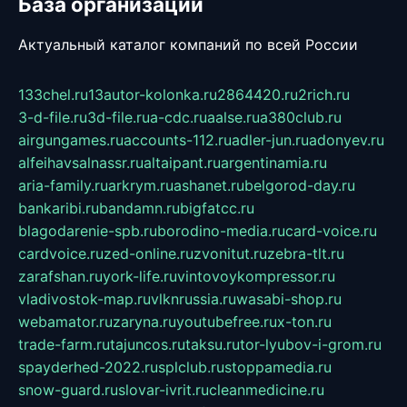
База организаций
Актуальный каталог компаний по всей России
133chel.ru
13autor-kolonka.ru
2864420.ru
2rich.ru
3-d-file.ru
3d-file.ru
a-cdc.ru
aalse.ru
a380club.ru
airgungames.ru
accounts-112.ru
adler-jun.ru
adonyev.ru
alfeihavsalnassr.ru
altaipant.ru
argentinamia.ru
aria-family.ru
arkrym.ru
ashanet.ru
belgorod-day.ru
bankaribi.ru
bandamn.ru
bigfatcc.ru
blagodarenie-spb.ru
borodino-media.ru
card-voice.ru
cardvoice.ru
zed-online.ru
zvonitut.ru
zebra-tlt.ru
zarafshan.ru
york-life.ru
vintovoykompressor.ru
vladivostok-map.ru
vlknrussia.ru
wasabi-shop.ru
webamator.ru
zaryna.ru
youtubefree.ru
x-ton.ru
trade-farm.ru
tajuncos.ru
taksu.ru
tor-lyubov-i-grom.ru
spayderhed-2022.ru
splclub.ru
stoppamedia.ru
snow-guard.ru
slovar-ivrit.ru
cleanmedicine.ru