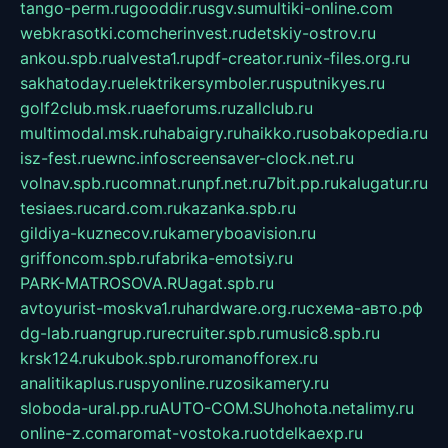
tango-perm.ru
gooddir.ru
sgv.su
multiki-online.com
webkrasotki.com
cherinvest.ru
detskiy-ostrov.ru
ankou.spb.ru
alvesta1.ru
pdf-creator.ru
nix-files.org.ru
sakhatoday.ru
elektrikersymboler.ru
sputnikyes.ru
golf2club.msk.ru
aeforums.ru
zallclub.ru
multimodal.msk.ru
habaigry.ru
haikko.ru
sobakopedia.ru
isz-fest.ru
ewnc.info
screensaver-clock.net.ru
volnav.spb.ru
comnat.ru
npf.net.ru
7bit.pp.ru
kalugatur.ru
tesiaes.ru
card.com.ru
kazanka.spb.ru
gildiya-kuznecov.ru
kameryboavision.ru
griffoncom.spb.ru
fabrika-emotsiy.ru
PARK-MATROSOVA.RU
agat.spb.ru
avtoyurist-moskva1.ru
hardware.org.ru
схема-авто.рф
dg-lab.ru
angrup.ru
recruiter.spb.ru
music8.spb.ru
krsk124.ru
kubok.spb.ru
romanofforex.ru
analitikaplus.ru
spyonline.ru
zosikamery.ru
sloboda-ural.pp.ru
AUTO-COM.SU
hohota.net
alimy.ru
online-z.com
aromat-vostoka.ru
otdelkaexp.ru