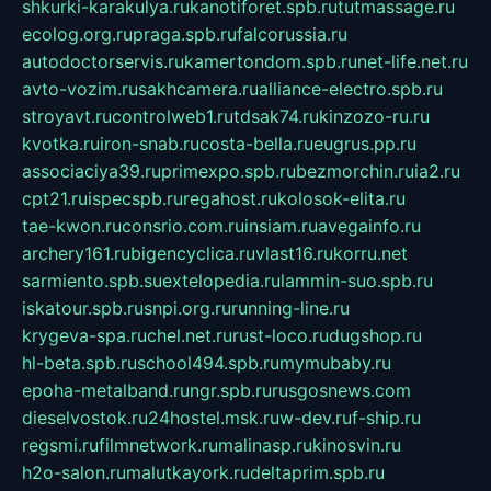
shkurki-karakulya.ru
kanotiforet.spb.ru
tutmassage.ru
ecolog.org.ru
praga.spb.ru
falcorussia.ru
autodoctorservis.ru
kamertondom.spb.ru
net-life.net.ru
avto-vozim.ru
sakhcamera.ru
alliance-electro.spb.ru
stroyavt.ru
controlweb1.ru
tdsak74.ru
kinzozo-ru.ru
kvotka.ru
iron-snab.ru
costa-bella.ru
eugrus.pp.ru
associaciya39.ru
primexpo.spb.ru
bezmorchin.ru
ia2.ru
cpt21.ru
ispecspb.ru
regahost.ru
kolosok-elita.ru
tae-kwon.ru
consrio.com.ru
insiam.ru
avegainfo.ru
archery161.ru
bigencyclica.ru
vlast16.ru
korru.net
sarmiento.spb.su
extelopedia.ru
lammin-suo.spb.ru
iskatour.spb.ru
snpi.org.ru
running-line.ru
krygeva-spa.ru
chel.net.ru
rust-loco.ru
dugshop.ru
hl-beta.spb.ru
school494.spb.ru
mymubaby.ru
epoha-metalband.ru
ngr.spb.ru
rusgosnews.com
dieselvostok.ru
24hostel.msk.ru
w-dev.ru
f-ship.ru
regsmi.ru
filmnetwork.ru
malinasp.ru
kinosvin.ru
h2o-salon.ru
malutkayork.ru
deltaprim.spb.ru