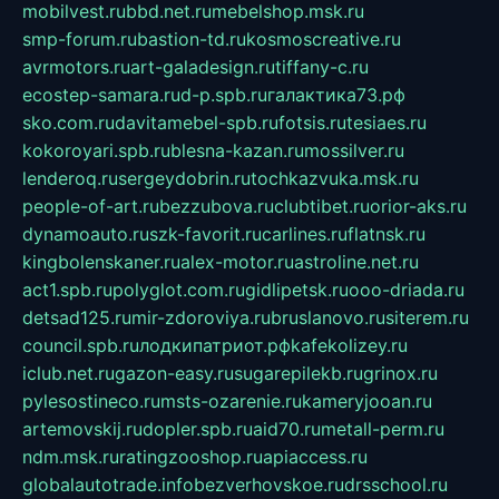
mobilvest.ru
bbd.net.ru
mebelshop.msk.ru
smp-forum.ru
bastion-td.ru
kosmoscreative.ru
avrmotors.ru
art-galadesign.ru
tiffany-c.ru
ecostep-samara.ru
d-p.spb.ru
галактика73.рф
sko.com.ru
davitamebel-spb.ru
fotsis.ru
tesiaes.ru
kokoroyari.spb.ru
blesna-kazan.ru
mossilver.ru
lenderoq.ru
sergeydobrin.ru
tochkazvuka.msk.ru
people-of-art.ru
bezzubova.ru
clubtibet.ru
orior-aks.ru
dynamoauto.ru
szk-favorit.ru
carlines.ru
flatnsk.ru
kingbolenskaner.ru
alex-motor.ru
astroline.net.ru
act1.spb.ru
polyglot.com.ru
gidlipetsk.ru
ooo-driada.ru
detsad125.ru
mir-zdoroviya.ru
bruslanovo.ru
siterem.ru
council.spb.ru
лодкипатриот.рф
kafekolizey.ru
iclub.net.ru
gazon-easy.ru
sugarepilekb.ru
grinox.ru
pylesostineco.ru
msts-ozarenie.ru
kameryjooan.ru
artemovskij.ru
dopler.spb.ru
aid70.ru
metall-perm.ru
ndm.msk.ru
ratingzooshop.ru
apiaccess.ru
globalautotrade.info
bezverhovskoe.ru
drsschool.ru