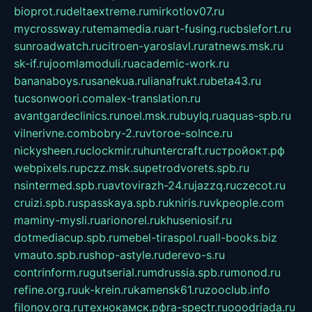
bioprot.ru
deltaextreme.ru
mirkotlov07.ru
mycrossway.ru
temamedia.ru
art-fusing.ru
cbslefort.ru
sunroadwatch.ru
citroen-yaroslavl.ru
ratnews.msk.ru
sk-if.ru
joomlamoduli.ru
academic-work.ru
bananaboys.ru
sanekua.ru
lianafrukt.ru
beta43.ru
tucsonwoori.com
alex-translation.ru
avantgardeclinics.ru
noel.msk.ru
buylq.ru
aquas-spb.ru
vilnerivne.com
bobry-2.ru
vtoroe-solnce.ru
nickysheen.ru
clockmir.ru
huntercraft.ru
стройокт.рф
webpixels.ru
pczz.msk.su
petrodvorets.spb.ru
nsintermed.spb.ru
avtovirazh-24.ru
jazzq.ru
czecot.ru
cruizi.spb.ru
spasskaya.spb.ru
kniris.ru
vkpeople.com
maminy-mysli.ru
arionorel.ru
khuseniosif.ru
dotmediacup.spb.ru
mebel-tiraspol.ru
all-books.biz
vmauto.spb.ru
shop-astyle.ru
derevo-s.ru
contrinform.ru
gutserial.ru
mdrussia.spb.ru
monod.ru
refine.org.ru
uk-krein.ru
kamensk61.ru
zooclub.info
filonov.org.ru
технокамск.рф
ra-spectr.ru
ooodriada.ru