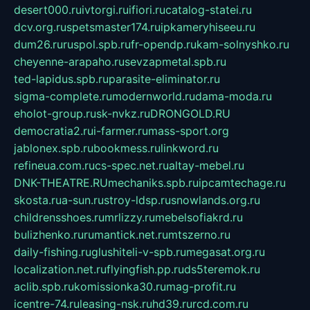
desert000.ru
ivtorgi.ru
ifiori.ru
catalog-statei.ru
dcv.org.ru
spetsmaster174.ru
ipkameryhiseeu.ru
dum26.ru
ruspol.spb.ru
fr-opendp.ru
kam-solnyshko.ru
cheyenne-arapaho.ru
sevzapmetal.spb.ru
ted-lapidus.spb.ru
parasite-eliminator.ru
sigma-complete.ru
modernworld.ru
dama-moda.ru
eholot-group.ru
sk-nvkz.ru
DRONGOLD.RU
democratia2.ru
i-farmer.ru
mass-sport.org
jablonex.spb.ru
bookmess.ru
linkword.ru
refineua.com.ru
cs-spec.net.ru
altay-mebel.ru
DNK-THEATRE.RU
mechaniks.spb.ru
ipcamtechage.ru
skosta.ru
a-sun.ru
stroy-ldsp.ru
snowlands.org.ru
childrensshoes.ru
mrlizzy.ru
mebelsofiakrd.ru
bulizhenko.ru
rumantick.net.ru
mtszerno.ru
daily-fishing.ru
glushiteli-v-spb.ru
megasat.org.ru
localization.net.ru
flyingfish.pp.ru
ds5teremok.ru
aclib.spb.ru
komissionka30.ru
mag-profit.ru
icentre-74.ru
leasing-nsk.ru
hd39.ru
rcd.com.ru