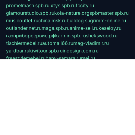
promelmash.spb.ru
ixtys.spb.ru
fccity.ru
glamourstudio.spb.ru
kola-nature.org
spbmaster.spb.ru
musicoutlet.ru
china.msk.ru
bulldog.su
grimm-online.ru
outlander.net.ru
maga.spb.ru
anime-sell.ru
keseloy.ru
газприборсервис.рф
karmin.spb.ru
shekswood.ru
tischlermebel.ru
automall66.ru
mag-vladimir.ru
yardbar.ru
kiwitour.spb.ru
indesign.com.ru
freestylemebel.ru
bany-samara.ru
rsei.ru
naidisvoyput.ru
mgsn-invest.ru
ipkamerasannce.ru
alicante-house.ru
ibelka74.ru
cozyhouse.info
vlkargalev-studio.ru
700mb.ru
figura-ufa.ru
alina-live.ru
belarusiannews.ru
womenknow.ru
dos-vniimk.ru
sega.net.ru
dv.net.ru
phenomenonsofhistory.com
telesputnik.net.ru
wall.pp.ru
pylesosroidmi.ru
gtc-clan.ru
cligs.ru
bibikazap.ru
popova.org.ru
netwhistler.spb.ru
bellvil.ru
bonzon.ru
iss-vladik.ru
defiparis.net.ru
las-gryzas.ru
amku.ru
electednews.spb.ru
feather.org.ru
spar72.ru
tankiigri.ru