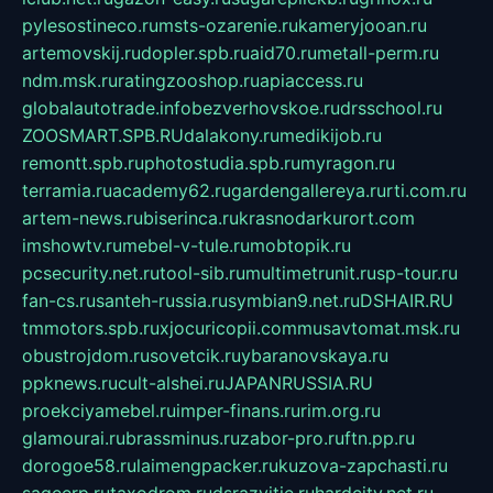
pylesostineco.ru
msts-ozarenie.ru
kameryjooan.ru
artemovskij.ru
dopler.spb.ru
aid70.ru
metall-perm.ru
ndm.msk.ru
ratingzooshop.ru
apiaccess.ru
globalautotrade.info
bezverhovskoe.ru
drsschool.ru
ZOOSMART.SPB.RU
dalakony.ru
medikijob.ru
remontt.spb.ru
photostudia.spb.ru
myragon.ru
terramia.ru
academy62.ru
gardengallereya.ru
rti.com.ru
artem-news.ru
biserinca.ru
krasnodarkurort.com
imshowtv.ru
mebel-v-tule.ru
mobtopik.ru
pcsecurity.net.ru
tool-sib.ru
multimetrunit.ru
sp-tour.ru
fan-cs.ru
santeh-russia.ru
symbian9.net.ru
DSHAIR.RU
tmmotors.spb.ru
xjocuricopii.com
musavtomat.msk.ru
obustrojdom.ru
sovetcik.ru
ybaranovskaya.ru
ppknews.ru
cult-alshei.ru
JAPANRUSSIA.RU
proekciyamebel.ru
imper-finans.ru
rim.org.ru
glamourai.ru
brassminus.ru
zabor-pro.ru
ftn.pp.ru
dorogoe58.ru
laimengpacker.ru
kuzova-zapchasti.ru