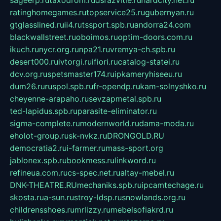
sageerp.ru
taxodrom.ru
dsrazvitie.ru
hardcity.net.ru
ratinghomegames.ru
topservice25.ru
gubernyan.ru
gtglasslined.ru
ii4.ru
tssport.spb.ru
andorra24.com
blackwallstreet.ru
oboimos.ru
optim-doors.com.ru
ikuch.ru
nycr.org.ru
npa21.ru
vremya-ch.spb.ru
desert000.ru
ivtorgi.ru
ifiori.ru
catalog-statei.ru
dcv.org.ru
spetsmaster174.ru
ipkameryhiseeu.ru
dum26.ru
ruspol.spb.ru
fr-opendp.ru
kam-solnyshko.ru
cheyenne-arapaho.ru
sevzapmetal.spb.ru
ted-lapidus.spb.ru
parasite-eliminator.ru
sigma-complete.ru
modernworld.ru
dama-moda.ru
eholot-group.ru
sk-nvkz.ru
DRONGOLD.RU
democratia2.ru
i-farmer.ru
mass-sport.org
jablonex.spb.ru
bookmess.ru
linkword.ru
refineua.com.ru
cs-spec.net.ru
altay-mebel.ru
DNK-THEATRE.RU
mechaniks.spb.ru
ipcamtechage.ru
skosta.ru
a-sun.ru
stroy-ldsp.ru
snowlands.org.ru
childrensshoes.ru
mrlizzy.ru
mebelsofiakrd.ru