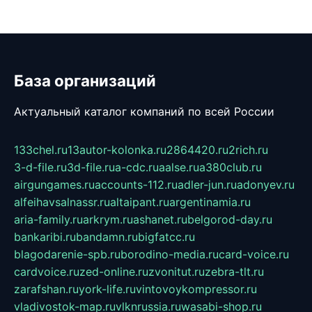
База организаций
Актуальный каталог компаний по всей России
133chel.ru
13autor-kolonka.ru
2864420.ru
2rich.ru
3-d-file.ru
3d-file.ru
a-cdc.ru
aalse.ru
a380club.ru
airgungames.ru
accounts-112.ru
adler-jun.ru
adonyev.ru
alfeihavsalnassr.ru
altaipant.ru
argentinamia.ru
aria-family.ru
arkrym.ru
ashanet.ru
belgorod-day.ru
bankaribi.ru
bandamn.ru
bigfatcc.ru
blagodarenie-spb.ru
borodino-media.ru
card-voice.ru
cardvoice.ru
zed-online.ru
zvonitut.ru
zebra-tlt.ru
zarafshan.ru
york-life.ru
vintovoykompressor.ru
vladivostok-map.ru
vlknrussia.ru
wasabi-shop.ru