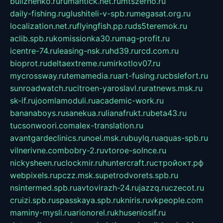
bulizhenko.ru
rumantick.net.ru
mtszerno.ru
daily-fishing.ru
glushiteli-v-spb.ru
megasat.org.ru
localization.net.ru
flyingfish.pp.ru
ds5teremok.ru
aclib.spb.ru
komissionka30.ru
mag-profit.ru
icentre-74.ru
leasing-nsk.ru
hd39.ru
rcd.com.ru
bioprot.ru
deltaextreme.ru
mirkotlov07.ru
mycrossway.ru
temamedia.ru
art-fusing.ru
cbslefort.ru
sunroadwatch.ru
citroen-yaroslavl.ru
ratnews.msk.ru
sk-if.ru
joomlamoduli.ru
academic-work.ru
bananaboys.ru
sanekua.ru
lianafrukt.ru
beta43.ru
tucsonwoori.com
alex-translation.ru
avantgardeclinics.ru
noel.msk.ru
buylq.ru
aquas-spb.ru
vilnerivne.com
bobry-2.ru
vtoroe-solnce.ru
nickysheen.ru
clockmir.ru
huntercraft.ru
стройокт.рф
webpixels.ru
pczz.msk.su
petrodvorets.spb.ru
nsintermed.spb.ru
avtovirazh-24.ru
jazzq.ru
czecot.ru
cruizi.spb.ru
spasskaya.spb.ru
kniris.ru
vkpeople.com
maminy-mysli.ru
arionorel.ru
khuseniosif.ru