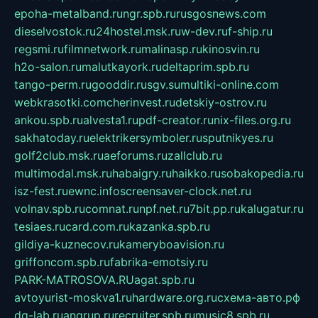
epoha-metalband.ru
ngr.spb.ru
rusgosnews.com
dieselvostok.ru
24hostel.msk.ru
w-dev.ru
f-ship.ru
regsmi.ru
filmnetwork.ru
malinasp.ru
kinosvin.ru
h2o-salon.ru
malutkayork.ru
deltaprim.spb.ru
tango-perm.ru
gooddir.ru
sgv.su
multiki-online.com
webkrasotki.com
cherinvest.ru
detskiy-ostrov.ru
ankou.spb.ru
alvesta1.ru
pdf-creator.ru
nix-files.org.ru
sakhatoday.ru
elektrikersymboler.ru
sputnikyes.ru
golf2club.msk.ru
aeforums.ru
zallclub.ru
multimodal.msk.ru
habaigry.ru
haikko.ru
sobakopedia.ru
isz-fest.ru
ewnc.info
screensaver-clock.net.ru
volnav.spb.ru
comnat.ru
npf.net.ru
7bit.pp.ru
kalugatur.ru
tesiaes.ru
card.com.ru
kazanka.spb.ru
gildiya-kuznecov.ru
kameryboavision.ru
griffoncom.spb.ru
fabrika-emotsiy.ru
PARK-MATROSOVA.RU
agat.spb.ru
avtoyurist-moskva1.ru
hardware.org.ru
схема-авто.рф
dg-lab.ru
angrup.ru
recruiter.spb.ru
music8.spb.ru