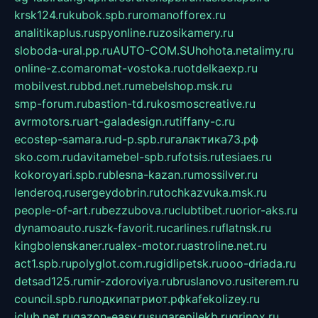
krsk124.ru
kubok.spb.ru
romanofforex.ru
analitikaplus.ru
spyonline.ru
zosikamery.ru
sloboda-ural.pp.ru
AUTO-COM.SU
hohota.net
alimy.ru
online-z.com
aromat-vostoka.ru
otdelkaexp.ru
mobilvest.ru
bbd.net.ru
mebelshop.msk.ru
smp-forum.ru
bastion-td.ru
kosmoscreative.ru
avrmotors.ru
art-galadesign.ru
tiffany-c.ru
ecostep-samara.ru
d-p.spb.ru
галактика73.рф
sko.com.ru
davitamebel-spb.ru
fotsis.ru
tesiaes.ru
kokoroyari.spb.ru
blesna-kazan.ru
mossilver.ru
lenderoq.ru
sergeydobrin.ru
tochkazvuka.msk.ru
people-of-art.ru
bezzubova.ru
clubtibet.ru
orior-aks.ru
dynamoauto.ru
szk-favorit.ru
carlines.ru
flatnsk.ru
kingbolenskaner.ru
alex-motor.ru
astroline.net.ru
act1.spb.ru
polyglot.com.ru
gidlipetsk.ru
ooo-driada.ru
detsad125.ru
mir-zdoroviya.ru
bruslanovo.ru
siterem.ru
council.spb.ru
лодкипатриот.рф
kafekolizey.ru
iclub.net.ru
gazon-easy.ru
sugarepilekb.ru
grinox.ru