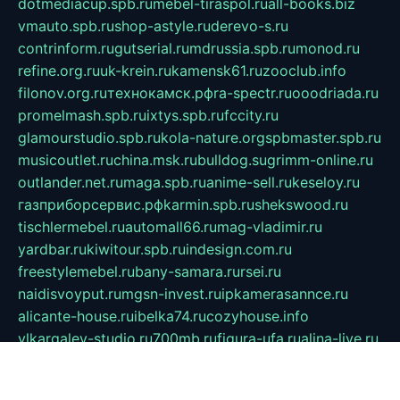
dotmediacup.spb.ru
mebel-tiraspol.ru
all-books.biz
vmauto.spb.ru
shop-astyle.ru
derevo-s.ru
contrinform.ru
gutserial.ru
mdrussia.spb.ru
monod.ru
refine.org.ru
uk-krein.ru
kamensk61.ru
zooclub.info
filonov.org.ru
технокамск.рф
ra-spectr.ru
ooodriada.ru
promelmash.spb.ru
ixtys.spb.ru
fccity.ru
glamourstudio.spb.ru
kola-nature.org
spbmaster.spb.ru
musicoutlet.ru
china.msk.ru
bulldog.su
grimm-online.ru
outlander.net.ru
maga.spb.ru
anime-sell.ru
keseloy.ru
газприборсервис.рф
karmin.spb.ru
shekswood.ru
tischlermebel.ru
automall66.ru
mag-vladimir.ru
yardbar.ru
kiwitour.spb.ru
indesign.com.ru
freestylemebel.ru
bany-samara.ru
rsei.ru
naidisvoyput.ru
mgsn-invest.ru
ipkamerasannce.ru
alicante-house.ru
ibelka74.ru
cozyhouse.info
vlkargalev-studio.ru
700mb.ru
figura-ufa.ru
alina-live.ru
belarusiannews.ru
womenknow.ru
dos-vniimk.ru
sega.net.ru
dv.net.ru
phenomenonsofhistory.com