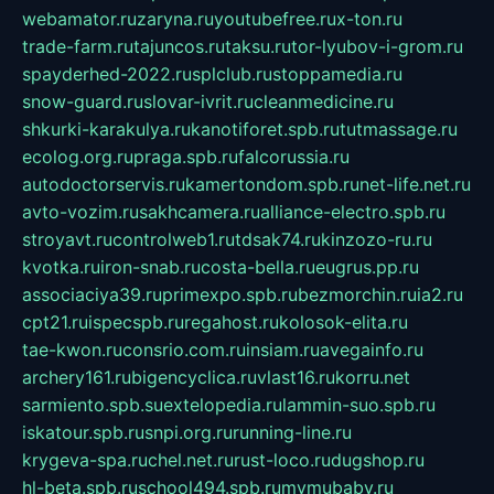
webamator.ru
zaryna.ru
youtubefree.ru
x-ton.ru
trade-farm.ru
tajuncos.ru
taksu.ru
tor-lyubov-i-grom.ru
spayderhed-2022.ru
splclub.ru
stoppamedia.ru
snow-guard.ru
slovar-ivrit.ru
cleanmedicine.ru
shkurki-karakulya.ru
kanotiforet.spb.ru
tutmassage.ru
ecolog.org.ru
praga.spb.ru
falcorussia.ru
autodoctorservis.ru
kamertondom.spb.ru
net-life.net.ru
avto-vozim.ru
sakhcamera.ru
alliance-electro.spb.ru
stroyavt.ru
controlweb1.ru
tdsak74.ru
kinzozo-ru.ru
kvotka.ru
iron-snab.ru
costa-bella.ru
eugrus.pp.ru
associaciya39.ru
primexpo.spb.ru
bezmorchin.ru
ia2.ru
cpt21.ru
ispecspb.ru
regahost.ru
kolosok-elita.ru
tae-kwon.ru
consrio.com.ru
insiam.ru
avegainfo.ru
archery161.ru
bigencyclica.ru
vlast16.ru
korru.net
sarmiento.spb.su
extelopedia.ru
lammin-suo.spb.ru
iskatour.spb.ru
snpi.org.ru
running-line.ru
krygeva-spa.ru
chel.net.ru
rust-loco.ru
dugshop.ru
hl-beta.spb.ru
school494.spb.ru
mymubaby.ru