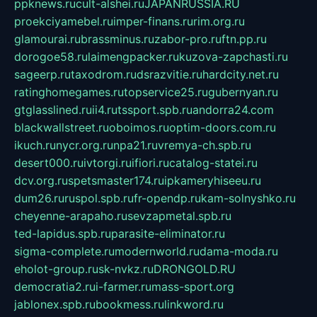
ppknews.ru
cult-alshei.ru
JAPANRUSSIA.RU
proekciyamebel.ru
imper-finans.ru
rim.org.ru
glamourai.ru
brassminus.ru
zabor-pro.ru
ftn.pp.ru
dorogoe58.ru
laimengpacker.ru
kuzova-zapchasti.ru
sageerp.ru
taxodrom.ru
dsrazvitie.ru
hardcity.net.ru
ratinghomegames.ru
topservice25.ru
gubernyan.ru
gtglasslined.ru
ii4.ru
tssport.spb.ru
andorra24.com
blackwallstreet.ru
oboimos.ru
optim-doors.com.ru
ikuch.ru
nycr.org.ru
npa21.ru
vremya-ch.spb.ru
desert000.ru
ivtorgi.ru
ifiori.ru
catalog-statei.ru
dcv.org.ru
spetsmaster174.ru
ipkameryhiseeu.ru
dum26.ru
ruspol.spb.ru
fr-opendp.ru
kam-solnyshko.ru
cheyenne-arapaho.ru
sevzapmetal.spb.ru
ted-lapidus.spb.ru
parasite-eliminator.ru
sigma-complete.ru
modernworld.ru
dama-moda.ru
eholot-group.ru
sk-nvkz.ru
DRONGOLD.RU
democratia2.ru
i-farmer.ru
mass-sport.org
jablonex.spb.ru
bookmess.ru
linkword.ru