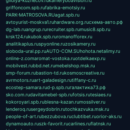
gildiya-kuznecov.ru
kameryboavision.ru
griffoncom.spb.ru
fabrika-emotsiy.ru
PARK-MATROSOVA.RU
agat.spb.ru
avtoyurist-moskva1.ru
hardware.org.ru
схема-авто.рф
dg-lab.ru
angrup.ru
recruiter.spb.ru
music8.spb.ru
krsk124.ru
kubok.spb.ru
romanofforex.ru
analitikaplus.ru
spyonline.ru
zosikamery.ru
sloboda-ural.pp.ru
AUTO-COM.SU
hohota.net
alimy.ru
online-z.com
aromat-vostoka.ru
otdelkaexp.ru
mobilvest.ru
bbd.net.ru
mebelshop.msk.ru
smp-forum.ru
bastion-td.ru
kosmoscreative.ru
avrmotors.ru
art-galadesign.ru
tiffany-c.ru
ecostep-samara.ru
d-p.spb.ru
галактика73.рф
sko.com.ru
davitamebel-spb.ru
fotsis.ru
tesiaes.ru
kokoroyari.spb.ru
blesna-kazan.ru
mossilver.ru
lenderoq.ru
sergeydobrin.ru
tochkazvuka.msk.ru
people-of-art.ru
bezzubova.ru
clubtibet.ru
orior-aks.ru
dynamoauto.ru
szk-favorit.ru
carlines.ru
flatnsk.ru