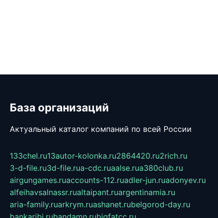
База организаций
Актуальный каталог компаний по всей России
133chel.ru
13autor-kolonka.ru
2864420.ru
2rich.ru
3-d-file.ru
3d-file.ru
a-cdc.ru
aalse.ru
a380club.ru
airgungames.ru
accounts-112.ru
adler-jun.ru
adonyev.ru
alfeihavsalnassr.ru
altaipant.ru
argentinamia.ru
aria-family.ru
arkrym.ru
ashanet.ru
belgorod-day.ru
bankaribi.ru
bandamn.ru
bigfatcc.ru