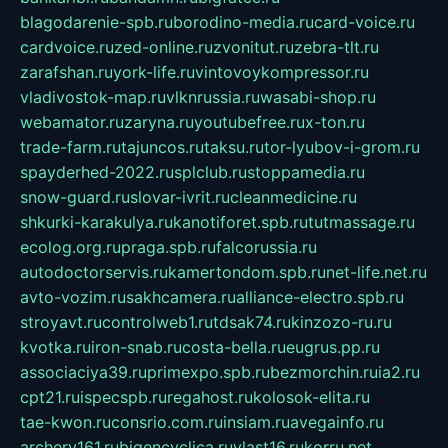
blagodarenie-spb.ru
borodino-media.ru
card-voice.ru
cardvoice.ru
zed-online.ru
zvonitut.ru
zebra-tlt.ru
zarafshan.ru
york-life.ru
vintovoykompressor.ru
vladivostok-map.ru
vlknrussia.ru
wasabi-shop.ru
webamator.ru
zaryna.ru
youtubefree.ru
x-ton.ru
trade-farm.ru
tajuncos.ru
taksu.ru
tor-lyubov-i-grom.ru
spayderhed-2022.ru
splclub.ru
stoppamedia.ru
snow-guard.ru
slovar-ivrit.ru
cleanmedicine.ru
shkurki-karakulya.ru
kanotiforet.spb.ru
tutmassage.ru
ecolog.org.ru
praga.spb.ru
falcorussia.ru
autodoctorservis.ru
kamertondom.spb.ru
net-life.net.ru
avto-vozim.ru
sakhcamera.ru
alliance-electro.spb.ru
stroyavt.ru
controlweb1.ru
tdsak74.ru
kinzozo-ru.ru
kvotka.ru
iron-snab.ru
costa-bella.ru
eugrus.pp.ru
associaciya39.ru
primexpo.spb.ru
bezmorchin.ru
ia2.ru
cpt21.ru
ispecspb.ru
regahost.ru
kolosok-elita.ru
tae-kwon.ru
consrio.com.ru
insiam.ru
avegainfo.ru
archery161.ru
bigencyclica.ru
vlast16.ru
korru.net