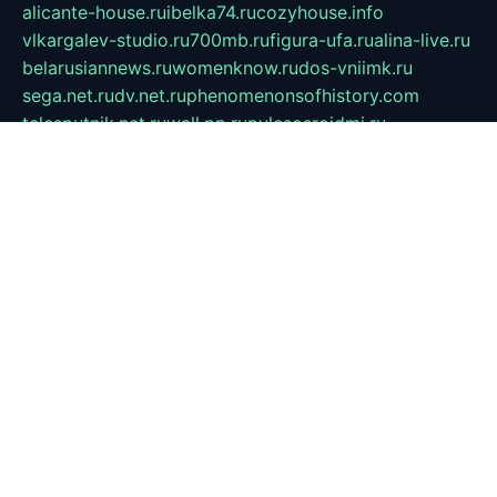
alicante-house.ru
ibelka74.ru
cozyhouse.info
vlkargalev-studio.ru
700mb.ru
figura-ufa.ru
alina-live.ru
belarusiannews.ru
womenknow.ru
dos-vniimk.ru
sega.net.ru
dv.net.ru
phenomenonsofhistory.com
telesputnik.net.ru
wall.pp.ru
pylesosroidmi.ru
gtc-clan.ru
cligs.ru
bibikazap.ru
popova.org.ru
netwhistler.spb.ru
bellvil.ru
bonzon.ru
iss-vladik.ru
defiparis.net.ru
las-gryzas.ru
amku.ru
electednews.spb.ru
feather.org.ru
spar72.ru
tankiigri.ru
dominus.com.ru
ibtree.ru
sanykool.pp.ru
unixlib.org.ru
menatep.spb.ru
gartenterrassen.ru
printeka.ru
skvozilka.com.ru
parkovka-pub.ru
lovemobi.ru
art-ru.ru
emulatorz.com.ru
alucomp.com.ru
tatforum.com.ru
alternativa-profi.ru
dermakler.ru
artsurvey.ru
aredir.ru
khimspas.ru
centr-maxi.ru
2018r.ru
bort-stomer-defort.ru
professional2.ru
gibsons.ru
artselena.ru
art-pilot.ru
ingredient.spb.ru
npfpolimer.spb.ru
argentum.spb.ru
hom-edu.ru