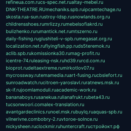
refineua.com.ru
cs-spec.net.ru
altay-mebel.ru
DNK-THEATRE.RU
mechaniks.spb.ru
ipcamtechage.ru
skosta.ru
a-sun.ru
stroy-ldsp.ru
snowlands.org.ru
childrensshoes.ru
mrlizzy.ru
mebelsofiakrd.ru
bulizhenko.ru
rumantick.net.ru
mtszerno.ru
daily-fishing.ru
glushiteli-v-spb.ru
megasat.org.ru
localization.net.ru
flyingfish.pp.ru
ds5teremok.ru
aclib.spb.ru
komissionka30.ru
mag-profit.ru
icentre-74.ru
leasing-nsk.ru
hd39.ru
rcd.com.ru
bioprot.ru
deltaextreme.ru
mirkotlov07.ru
mycrossway.ru
temamedia.ru
art-fusing.ru
cbslefort.ru
sunroadwatch.ru
citroen-yaroslavl.ru
ratnews.msk.ru
sk-if.ru
joomlamoduli.ru
academic-work.ru
bananaboys.ru
sanekua.ru
lianafrukt.ru
beta43.ru
tucsonwoori.com
alex-translation.ru
avantgardeclinics.ru
noel.msk.ru
buylq.ru
aquas-spb.ru
vilnerivne.com
bobry-2.ru
vtoroe-solnce.ru
nickysheen.ru
clockmir.ru
huntercraft.ru
стройокт.рф