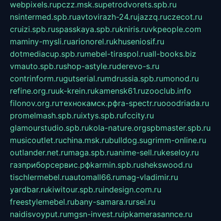
webpixels.ru
pczz.msk.su
petrodvorets.spb.ru
nsintermed.spb.ru
avtovirazh-24.ru
jazzq.ru
czecot.ru
cruizi.spb.ru
spasskaya.spb.ru
kniris.ru
vkpeople.com
maminy-mysli.ru
arionorel.ru
khuseniosif.ru
dotmediacup.spb.ru
mebel-tiraspol.ru
all-books.biz
vmauto.spb.ru
shop-astyle.ru
derevo-s.ru
contrinform.ru
gutserial.ru
mdrussia.spb.ru
monod.ru
refine.org.ru
uk-krein.ru
kamensk61.ru
zooclub.info
filonov.org.ru
технокамск.рф
ra-spectr.ru
ooodriada.ru
promelmash.spb.ru
ixtys.spb.ru
fccity.ru
glamourstudio.spb.ru
kola-nature.org
spbmaster.spb.ru
musicoutlet.ru
china.msk.ru
bulldog.su
grimm-online.ru
outlander.net.ru
maga.spb.ru
anime-sell.ru
keseloy.ru
газприборсервис.рф
karmin.spb.ru
shekswood.ru
tischlermebel.ru
automall66.ru
mag-vladimir.ru
yardbar.ru
kiwitour.spb.ru
indesign.com.ru
freestylemebel.ru
bany-samara.ru
rsei.ru
naidisvoyput.ru
mgsn-invest.ru
ipkamerasannce.ru