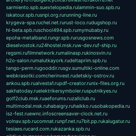
sarmiento.spb.su
extelopedia.ru
lammin-suo.spb.ru
iskatour.spb.ru
snpi.org.ru
running-line.ru
krygeva-spa.ru
chel.net.ru
rust-loco.ru
dugshop.ru
hl-beta.spb.ru
school494.spb.ru
mymubaby.ru
epoha-metalband.ru
ngr.spb.ru
rusgosnews.com
dieselvostok.ru
24hostel.msk.ru
w-dev.ru
f-ship.ru
regsmi.ru
filmnetwork.ru
malinasp.ru
kinosvin.ru
h2o-salon.ru
malutkayork.ru
deltaprim.spb.ru
tango-perm.ru
gooddir.ru
sgv.su
multiki-online.com
webkrasotki.com
cherinvest.ru
detskiy-ostrov.ru
ankou.spb.ru
alvesta1.ru
pdf-creator.ru
nix-files.org.ru
sakhatoday.ru
elektrikersymboler.ru
sputnikyes.ru
golf2club.msk.ru
aeforums.ru
zallclub.ru
multimodal.msk.ru
habaigry.ru
haikko.ru
sobakopedia.ru
isz-fest.ru
ewnc.info
screensaver-clock.net.ru
volnav.spb.ru
comnat.ru
npf.net.ru
7bit.pp.ru
kalugatur.ru
tesiaes.ru
card.com.ru
kazanka.spb.ru