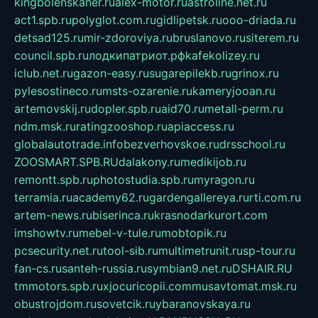
kingbolenskaner.ru
alex-motor.ru
astroline.net.ru
act1.spb.ru
polyglot.com.ru
gidlipetsk.ru
ooo-driada.ru
detsad125.ru
mir-zdoroviya.ru
bruslanovo.ru
siterem.ru
council.spb.ru
лодкипатриот.рф
kafekolizey.ru
iclub.net.ru
gazon-easy.ru
sugarepilekb.ru
grinox.ru
pylesostineco.ru
msts-ozarenie.ru
kameryjooan.ru
artemovskij.ru
dopler.spb.ru
aid70.ru
metall-perm.ru
ndm.msk.ru
ratingzooshop.ru
apiaccess.ru
globalautotrade.info
bezverhovskoe.ru
drsschool.ru
ZOOSMART.SPB.RU
dalakony.ru
medikijob.ru
remontt.spb.ru
photostudia.spb.ru
myragon.ru
terramia.ru
academy62.ru
gardengallereya.ru
rti.com.ru
artem-news.ru
biserinca.ru
krasnodarkurort.com
imshowtv.ru
mebel-v-tule.ru
mobtopik.ru
pcsecurity.net.ru
tool-sib.ru
multimetrunit.ru
sp-tour.ru
fan-cs.ru
santeh-russia.ru
symbian9.net.ru
DSHAIR.RU
tmmotors.spb.ru
xjocuricopii.com
musavtomat.msk.ru
obustrojdom.ru
sovetcik.ru
ybaranovskaya.ru